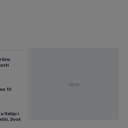
ršinu
kosti
Oglas
amo 10
 Italiju i
titi, život