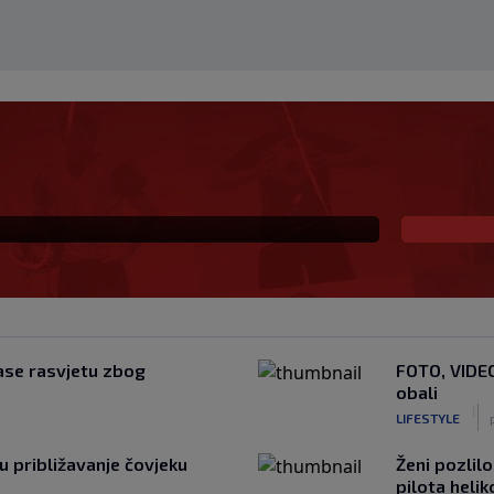
DUK Garcia odlučio što
h 11
gase rasvjetu zbog
FOTO, VIDEO
obali
|
LIFESTYLE
u približavanje čovjeku
Ženi pozlil
pilota heli