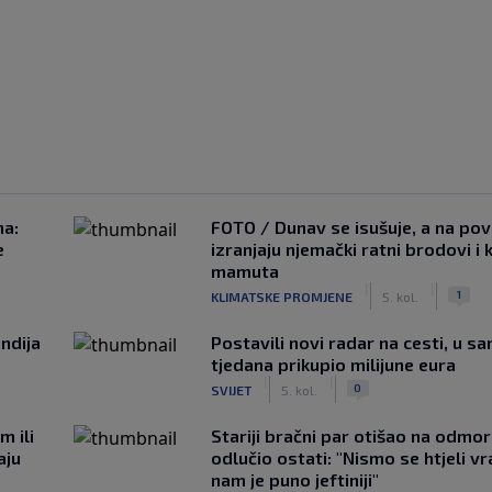
na:
FOTO / Dunav se isušuje, a na pov
e
izranjaju njemački ratni brodovi i 
mamuta
|
|
1
KLIMATSKE PROMJENE
5. kol.
ndija
Postavili novi radar na cesti, u s
tjedana prikupio milijune eura
|
|
0
SVIJET
5. kol.
m ili
Stariji bračni par otišao na odmor u
aju
odlučio ostati: "Nismo se htjeli vra
nam je puno jeftiniji"