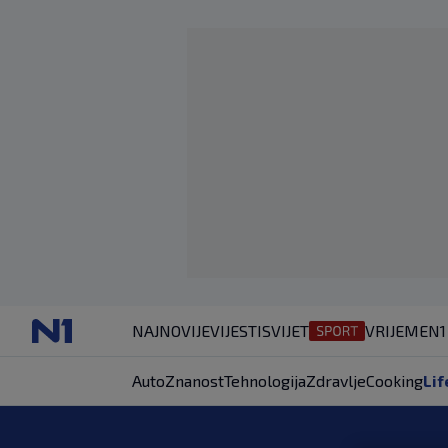
NAJNOVIJE
VIJESTI
SVIJET
VRIJEME
N1
Auto
Znanost
Tehnologija
Zdravlje
Cooking
Lif