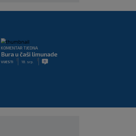
KOMENTAR TJEDNA
Bura u čaši limunade
|
|
0
VIJESTI
18. srp.