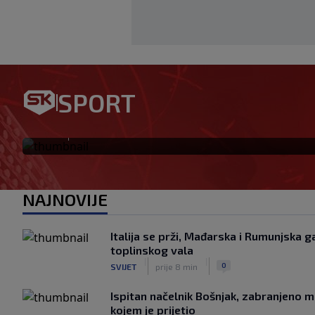
UŽIVO OD 19/ ŽALGIRIS – HAJ
SPORT
će s Livajom, pogledajte prvi
|
SK
prije 48 min
NAJNOVIJE
Italija se prži, Mađarska i Rumunjska 
toplinskog vala
|
|
0
SVIJET
prije 8 min
Ispitan načelnik Bošnjak, zabranjeno m
kojem je prijetio