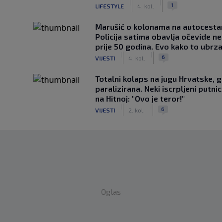
|
|
1
LIFESTYLE
4. kol.
Marušić o kolonama na autocesta
Policija satima obavlja očevide n
prije 50 godina. Evo kako to ubrza
|
|
6
VIJESTI
4. kol.
Totalni kolaps na jugu Hrvatske, g
paralizirana. Neki iscrpljeni putnici
na Hitnoj: "Ovo je teror!"
|
|
6
VIJESTI
2. kol.
Oglas