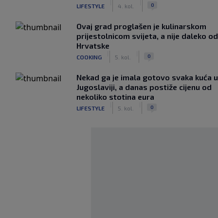
|
|
0
LIFESTYLE
4. kol.
Ovaj grad proglašen je kulinarskom
prijestolnicom svijeta, a nije daleko od
Hrvatske
|
|
0
COOKING
5. kol.
Nekad ga je imala gotovo svaka kuća u
Jugoslaviji, a danas postiže cijenu od
nekoliko stotina eura
|
|
0
LIFESTYLE
5. kol.