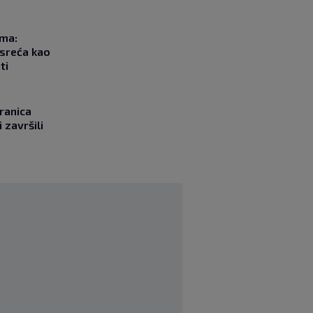
ma:
esreća kao
ti
ranica
 završili