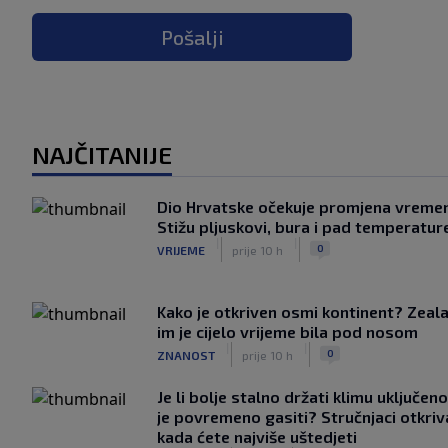
Pošalji
NAJČITANIJE
Dio Hrvatske očekuje promjena vreme
Stižu pljuskovi, bura i pad temperatur
|
|
0
VRIJEME
prije 10 h
Kako je otkriven osmi kontinent? Zeala
im je cijelo vrijeme bila pod nosom
|
|
0
ZNANOST
prije 10 h
Je li bolje stalno držati klimu uključeno
je povremeno gasiti? Stručnjaci otkriv
kada ćete najviše uštedjeti