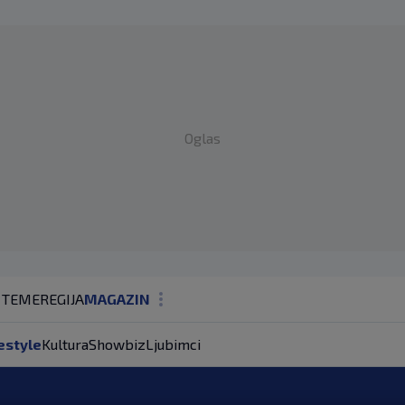
Oglas
 TEME
REGIJA
MAGAZIN
N1 KOMENTAR
estyle
Kultura
Showbiz
Ljubimci
KOLUMNE