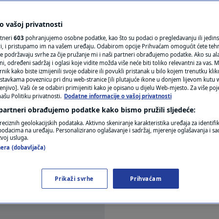
rati ukinuli cenzuru
N1(DIS)INFO
KLIMATSKE PROMJENE
 vašoj privatnosti
rtneri
603
pohranjujemo osobne podatke, kao što su podaci o pregledavanju ili jedins
FOTO
ori, i pristupamo im na vašem uređaju. Odabirom opcije Prihvaćam omogućit ćete teh
e podržavaju svrhe za čije pružanje mi i naši partneri obrađujemo podatke. Ako su ala
komentara
 određeni sadržaj i oglasi koje vidite možda više neće biti toliko relevantni za vas. Mo
VIDEO
rnik kako biste izmijenili svoje odabire ili povukli pristanak u bilo kojem trenutku kl
stavkama poveznicu pri dnu web-stranice [ili plutajuće ikone u donjem lijevom kutu w
enjivo]. Vaši će se odabiri primijeniti kako je opisano u dijelu Web-mjesto. Za više poj
ašu Politiku privatnosti.
Dodatne informacije o vašoj privatnosti
 partneri obrađujemo podatke kako bismo pružili sljedeće:
reciznih geolokacijskih podataka. Aktivno skeniranje karakteristika uređaja za identifi
p podacima na uređaju. Personalizirano oglašavanje i sadržaj, mjerenje oglašavanja i sad
zvoj usluga.
m Arapskim Emiratima više neće biti cenzurirani, ob
era (dobavljača)
gorije filmova koji će biti zabranjeni za mlađe od 2
Prikaži svrhe
Prihvaćam