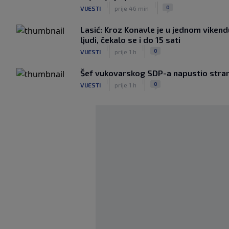
|
|
0
VIJESTI
prije 46 min
Lasić: Kroz Konavle je u jednom vikend
ljudi, čekalo se i do 15 sati
|
|
0
VIJESTI
prije 1 h
Šef vukovarskog SDP-a napustio stra
|
|
0
VIJESTI
prije 1 h