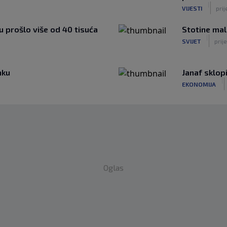
|
VIJESTI
prij
u prošlo više od 40 tisuća
Stotine mal
|
SVIJET
prije
nku
Janaf sklop
|
EKONOMIJA
Oglas