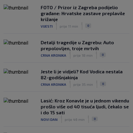
SK
5. kol.
FOTO / Prizor iz Zagreba podijelio
Tinejdžer iz Zimbabvea srušio bivšeg
građane: Hrvatske zastave preplavile
trenera Hajduka, utakmica kasnila zbog
križanje
prometnog kaosa
|
|
0
VIJESTI
prije 11 min
|
SK
5. kol.
Detalji tragedije u Zagrebu: Auto
prepolovljen, troje mrtvih
|
|
0
CRNA KRONIKA
prije 18 min
Jeste li je vidjeli? Kod Vodica nestala
82-godišnjakinja
|
|
0
CRNA KRONIKA
prije 35 min
Lasić: Kroz Konavle je u jednom vikendu
prošlo više od 40 tisuća ljudi, čekalo se
i do 15 sati
|
|
0
NOVI DAN
prije 46 min