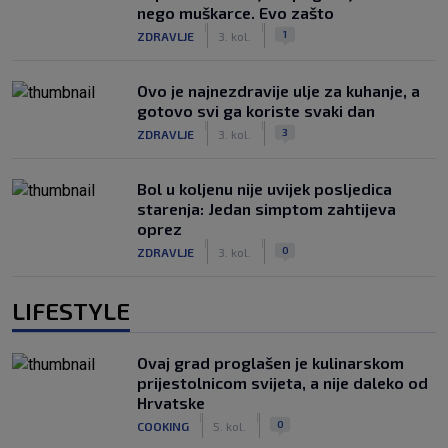
nego muškarce. Evo zašto
|
|
1
ZDRAVLJE
3. kol.
Ovo je najnezdravije ulje za kuhanje, a
gotovo svi ga koriste svaki dan
|
|
3
ZDRAVLJE
3. kol.
Bol u koljenu nije uvijek posljedica
starenja: Jedan simptom zahtijeva
oprez
|
|
0
ZDRAVLJE
3. kol.
LIFESTYLE
Ovaj grad proglašen je kulinarskom
prijestolnicom svijeta, a nije daleko od
Hrvatske
|
|
0
COOKING
5. kol.