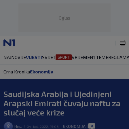
Oglas
NAJNOVIJE
VIJESTI
SVIJET
VRIJEME
N1 TEME
REGIJA
MA
Crna Kronika
Ekonomija
Saudijska Arabija i Ujedinjeni
Arapski Emirati čuvaju naftu za
slučaj veće krize
0
Hina
EKONOMIJA
04. kol. 2022. 15:08
|
|
|