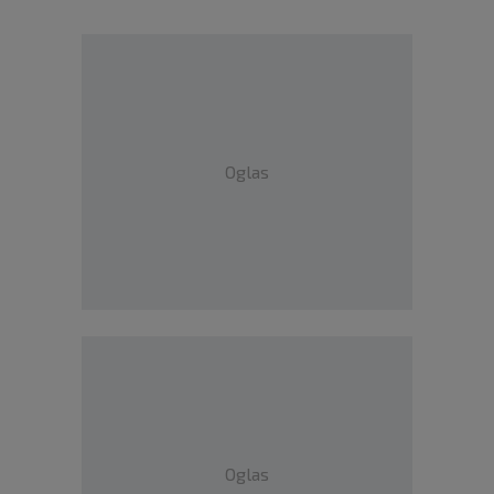
Oglas
Oglas