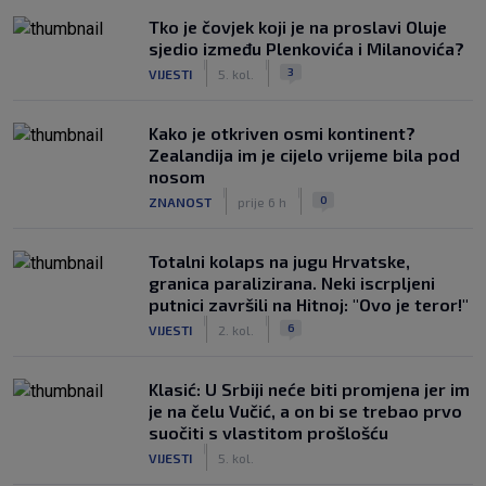
Tko je čovjek koji je na proslavi Oluje
sjedio između Plenkovića i Milanovića?
|
|
3
VIJESTI
5. kol.
Kako je otkriven osmi kontinent?
Zealandija im je cijelo vrijeme bila pod
nosom
|
|
0
ZNANOST
prije 6 h
Totalni kolaps na jugu Hrvatske,
granica paralizirana. Neki iscrpljeni
putnici završili na Hitnoj: "Ovo je teror!"
|
|
6
VIJESTI
2. kol.
Klasić: U Srbiji neće biti promjena jer im
je na čelu Vučić, a on bi se trebao prvo
suočiti s vlastitom prošlošću
|
VIJESTI
5. kol.