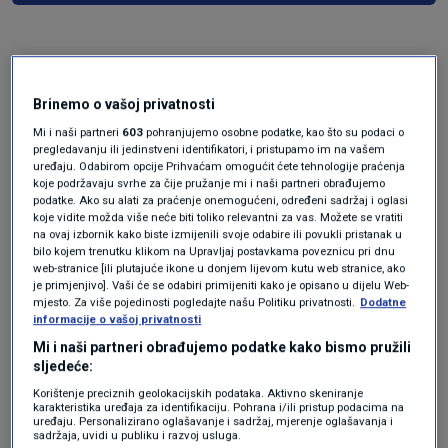
Brinemo o vašoj privatnosti
Mi i naši partneri
603
pohranjujemo osobne podatke, kao što su podaci o
pregledavanju ili jedinstveni identifikatori, i pristupamo im na vašem
uređaju. Odabirom opcije Prihvaćam omogućit ćete tehnologije praćenja
koje podržavaju svrhe za čije pružanje mi i naši partneri obrađujemo
Oglas
podatke. Ako su alati za praćenje onemogućeni, određeni sadržaj i oglasi
koje vidite možda više neće biti toliko relevantni za vas. Možete se vratiti
na ovaj izbornik kako biste izmijenili svoje odabire ili povukli pristanak u
bilo kojem trenutku klikom na Upravljaj postavkama poveznicu pri dnu
web-stranice [ili plutajuće ikone u donjem lijevom kutu web stranice, ako
je primjenjivo]. Vaši će se odabiri primijeniti kako je opisano u dijelu Web-
mjesto. Za više pojedinosti pogledajte našu Politiku privatnosti.
Dodatne
informacije o vašoj privatnosti
Mi i naši partneri obrađujemo podatke kako bismo pružili
sljedeće:
Korištenje preciznih geolokacijskih podataka. Aktivno skeniranje
karakteristika uređaja za identifikaciju. Pohrana i/ili pristup podacima na
uređaju. Personalizirano oglašavanje i sadržaj, mjerenje oglašavanja i
sadržaja, uvidi u publiku i razvoj usluga.