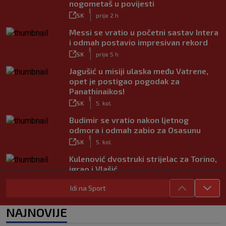
nogometaš u povijesti
|
SK
prije 2 h
Messi se vratio u početni sastav Intera
i odmah postavio impresivan rekord
|
SK
prije 5 h
Jagušić u misiji ulaska među Vatrene,
opet je postigao pogodak za
Panathinaikos!
|
SK
5. kol.
Budimir se vratio nakon ljetnog
odmora i odmah zabio za Osasunu
|
SK
5. kol.
Kulenović dvostruki strijelac za Torino,
igrao i Vlašić
|
SK
5. kol.
Idi na Sport
VIDEO / Modrić se vratio na teren!
Pogledajte ovacije publike i hrvatske
NAJNOVIJE
zastave na tribinama
|