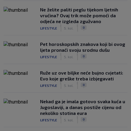
Ne želite paliti peglu tijekom ljetnih
vrućina? Ovaj trik može pomoći da
odjeća ne izgleda zgužvano
|
|
0
LIFESTYLE
5. kol.
Pet horoskopskih znakova koji bi ovog
ljeta pronaći svoju srodnu dušu
|
|
0
LIFESTYLE
5. kol.
Ruže uz ove biljke neće bujno cvjetati:
Evo koje greške treba izbjegavati
|
|
0
LIFESTYLE
5. kol.
Nekad ga je imala gotovo svaka kuća u
Jugoslaviji, a danas postiže cijenu od
nekoliko stotina eura
|
|
0
LIFESTYLE
5. kol.