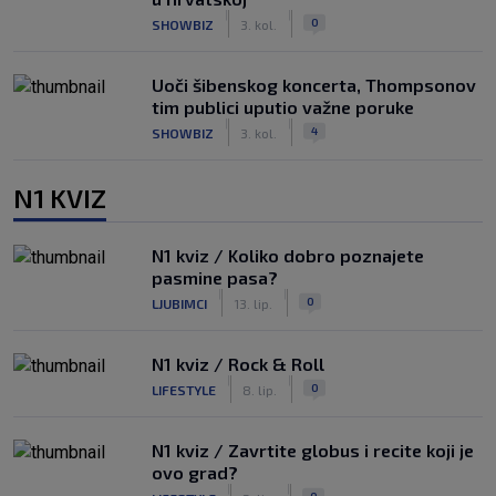
|
|
0
SHOWBIZ
3. kol.
Uoči šibenskog koncerta, Thompsonov
tim publici uputio važne poruke
|
|
4
SHOWBIZ
3. kol.
N1 KVIZ
N1 kviz / Koliko dobro poznajete
pasmine pasa?
|
|
0
LJUBIMCI
13. lip.
N1 kviz / Rock & Roll
|
|
0
LIFESTYLE
8. lip.
N1 kviz / Zavrtite globus i recite koji je
ovo grad?
|
|
0