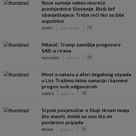
Nove sumnje nakon nesreće
predsjednice Slovenije. Bivši šef
obavještajaca: Treba reći tko su bile
suputnice
|
|
0
SVIJET
prije 51 min
Milavić: Trump zamišlja pregovore
SAD-a i Irana
|
|
0
NOVI DAN
prije 1 h
Most o nalazu u aferi ilegalnog otpada
u Lici: Tražimo hitnu sanaciju i kazneni
progon svih odgovornih
|
|
0
VIJESTI
prije 1 h
Srpski povjesničar o Oluji: Hrvati imaju
što slaviti, dobili su ono što im
povijesno pripada
|
|
0
REGIJA
prije 1 h