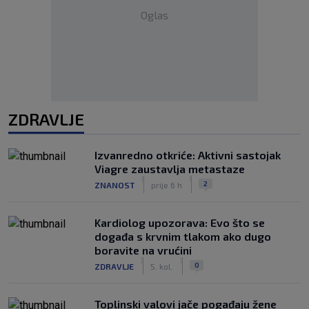
Oglas
ZDRAVLJE
Izvanredno otkriće: Aktivni sastojak
Viagre zaustavlja metastaze
|
|
2
ZNANOST
prije 6 h
Kardiolog upozorava: Evo što se
događa s krvnim tlakom ako dugo
boravite na vrućini
|
|
0
ZDRAVLJE
5. kol.
Toplinski valovi jače pogađaju žene