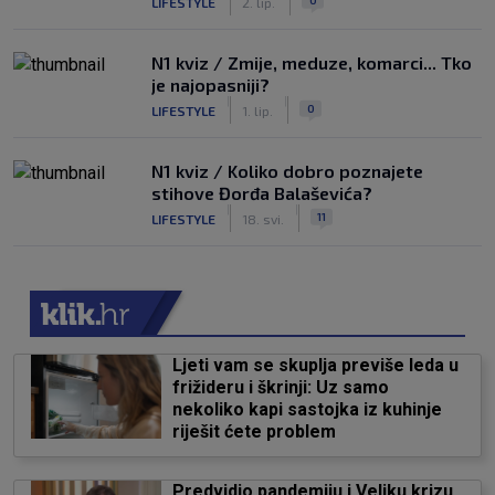
LIFESTYLE
2. lip.
N1 kviz / Zmije, meduze, komarci... Tko
je najopasniji?
|
|
0
LIFESTYLE
1. lip.
N1 kviz / Koliko dobro poznajete
stihove Đorđa Balaševića?
|
|
11
LIFESTYLE
18. svi.
Ljeti vam se skuplja previše leda u
frižideru i škrinji: Uz samo
nekoliko kapi sastojka iz kuhinje
riješit ćete problem
Predvidio pandemiju i Veliku krizu,