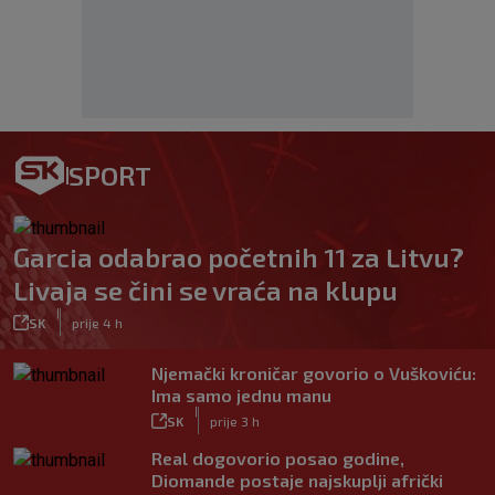
SPORT
Garcia odabrao početnih 11 za Litvu?
Livaja se čini se vraća na klupu
|
SK
prije 4 h
Njemački kroničar govorio o Vuškoviću:
Ima samo jednu manu
|
SK
prije 3 h
Real dogovorio posao godine,
Diomande postaje najskuplji afrički