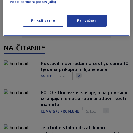
Oglas
Popis partnera (dobavljača)
Prikaži svrhe
Prihvaćam
NAJČITANIJE
Postavili novi radar na cesti, u samo 10
tjedana prikupio milijune eura
|
|
0
SVIJET
5. kol.
FOTO / Dunav se isušuje, a na površinu
izranjaju njemački ratni brodovi i kosti
mamuta
|
|
1
KLIMATSKE PROMJENE
5. kol.
Je li bolje stalno držati klimu