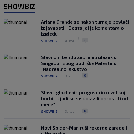
SHOWBIZ
Ariana Grande se nakon turneje povlači
iz javnosti: "Dosta joj je komentara o
izgledu"
|
|
0
SHOWBIZ
4. kol.
Slavnom bendu zabranili ulazak u
Singapur zbog podrške Palestini:
"Nadrealno iskustvo"
|
|
0
SHOWBIZ
3. kol.
Slavni glazbenik progovorio o velikoj
borbi: "Ljudi su se dolazili oprostiti od
mene"
|
|
0
SHOWBIZ
3. kol.
Novi Spider-Man ruši rekorde zarade i
u Hrvatskoj