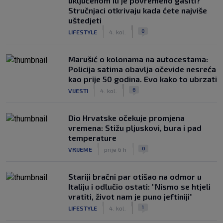
uključenom ili je povremeno gasiti?
Stručnjaci otkrivaju kada ćete najviše
uštedjeti
|
|
0
LIFESTYLE
4. kol.
Marušić o kolonama na autocestama:
Policija satima obavlja očevide nesreća
kao prije 50 godina. Evo kako to ubrzati
|
|
6
VIJESTI
4. kol.
Dio Hrvatske očekuje promjena
vremena: Stižu pljuskovi, bura i pad
temperature
|
|
0
VRIJEME
prije 6 h
Stariji bračni par otišao na odmor u
Italiju i odlučio ostati: "Nismo se htjeli
vratiti, život nam je puno jeftiniji"
|
|
1
LIFESTYLE
4. kol.