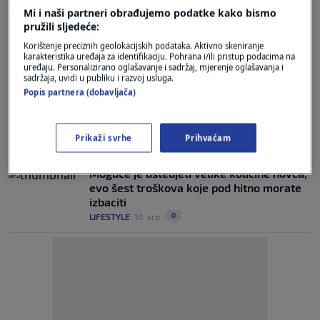
0
LIFESTYLE
|
26. kol.
|
Mi i naši partneri obrađujemo podatke kako bismo
pružili sljedeće:
Par stvari koje morate znati prije nego
Korištenje preciznih geolokacijskih podataka. Aktivno skeniranje
kupite fritezu na vrući zrak
karakteristika uređaja za identifikaciju. Pohrana i/ili pristup podacima na
0
LIFESTYLE
|
26. kol.
|
uređaju. Personalizirano oglašavanje i sadržaj, mjerenje oglašavanja i
sadržaja, uvidi u publiku i razvoj usluga.
Popis partnera (dobavljača)
Trik uz koji ćete uštedjeti 25 posto struje:
Ova stvar prilikom pečenja spasit će vam
kućni budžet
Prikaži svrhe
Prihvaćam
0
LIFESTYLE
|
12. srp.
|
Moguće je uštedjeti velike količine novca,
evo šest troškova koje pod hitno morate
izbaciti
0
LIFESTYLE
|
10. srp.
|