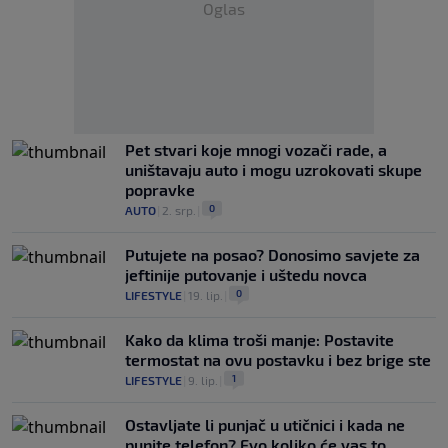
Oglas
Pet stvari koje mnogi vozači rade, a
uništavaju auto i mogu uzrokovati skupe
popravke
0
AUTO
|
2. srp.
|
Putujete na posao? Donosimo savjete za
jeftinije putovanje i uštedu novca
0
LIFESTYLE
|
19. lip.
|
Kako da klima troši manje: Postavite
termostat na ovu postavku i bez brige ste
1
LIFESTYLE
|
9. lip.
|
Ostavljate li punjač u utičnici i kada ne
punite telefon? Evo koliko će vas to