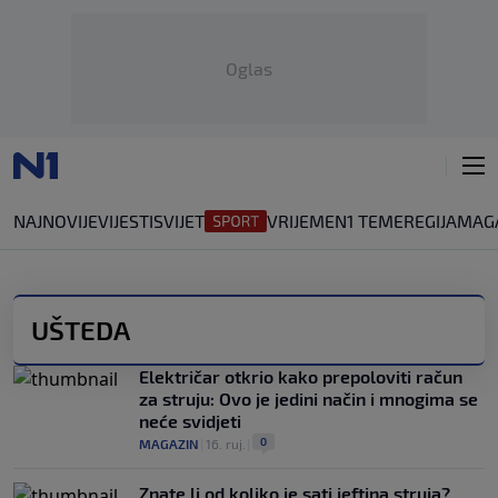
Oglas
NAJNOVIJE
VIJESTI
SVIJET
VRIJEME
N1 TEME
REGIJA
MAG
UŠTEDA
Električar otkrio kako prepoloviti račun
za struju: Ovo je jedini način i mnogima se
neće svidjeti
0
MAGAZIN
|
16. ruj.
|
Znate li od koliko je sati jeftina struja?