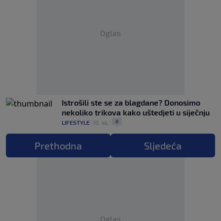
Oglas
Istrošili ste se za blagdane? Donosimo
nekoliko trikova kako uštedjeti u siječnju
0
LIFESTYLE
|
10. sij.
|
Prethodna
Sljedeća
Oglas