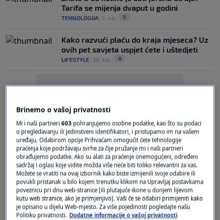
Tarifa se mijenja dvaput u godini
0
TEHNOLOGIJA
|
5. ruj.
|
Kako razvući plaću do kraja mjeseca? Uz
ovih pet savjeta uspjet ćete i uštedjeti
0
LIFESTYLE
|
30. kol.
|
Brinemo o vašoj privatnosti
Mi i naši partneri
603
pohranjujemo osobne podatke, kao što su podaci
o pregledavanju ili jedinstveni identifikatori, i pristupamo im na vašem
Oglas
uređaju. Odabirom opcije Prihvaćam omogućit ćete tehnologije
praćenja koje podržavaju svrhe za čije pružanje mi i naši partneri
obrađujemo podatke. Ako su alati za praćenje onemogućeni, određeni
sadržaj i oglasi koje vidite možda više neće biti toliko relevantni za vas.
Možete se vratiti na ovaj izbornik kako biste izmijenili svoje odabire ili
povukli pristanak u bilo kojem trenutku klikom na Upravljaj postavkama
poveznicu pri dnu web-stranice [ili plutajuće ikone u donjem lijevom
kutu web stranice, ako je primjenjivo]. Vaši će se odabiri primijeniti kako
Električar otkrio koji uređaj treba
je opisano u dijelu Web-mjesto. Za više pojedinosti pogledajte našu
isključivati tijekom noći
Politiku privatnosti.
Dodatne informacije o vašoj privatnosti