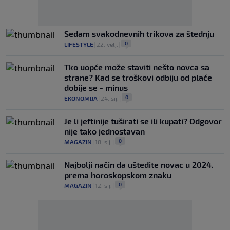
Sedam svakodnevnih trikova za štednju
0
LIFESTYLE
|
22. velj.
|
Tko uopće može staviti nešto novca sa
strane? Kad se troškovi odbiju od plaće
dobije se - minus
0
EKONOMIJA
|
24. sij.
|
Je li jeftinije tuširati se ili kupati? Odgovor
nije tako jednostavan
0
MAGAZIN
|
18. sij.
|
Najbolji način da uštedite novac u 2024.
prema horoskopskom znaku
0
MAGAZIN
|
12. sij.
|