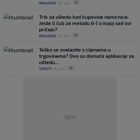
0
MAGAZIN
|
29. ožu.
|
Trik za uštedu kod kupovine namirnica:
Jeste li čuli za metodu 6-1 o kojoj sad svi
pričaju?
0
MAGAZIN
|
21. ožu.
|
Teško se snalazite s cijenama u
trgovinama? Ovo su domaće aplikacije za
uštedu...
0
VIJESTI
|
18. ožu.
|
Oglas