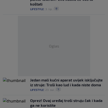
koštati
0
LIFESTYLE
|
3. lip.
|
Oglas
Jedan mali kućni aparat uvijek isključujte
iz struje: Troši kao lud i kada niste doma
1
LIFESTYLE
|
23. svi.
|
Oprez! Ovaj uređaj troši struju čak i kada
ga ne koristite