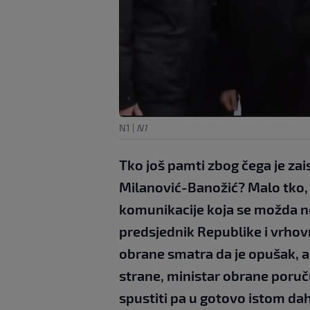
N1
|
N1
Tko još pamti zbog čega je zais
Milanović-Banožić? Malo tko, a
komunikacije koja se možda ne
predsjednik Republike i vrhovn
obrane smatra da je opušak, a 
strane, ministar obrane poruču
spustiti pa u gotovo istom dah