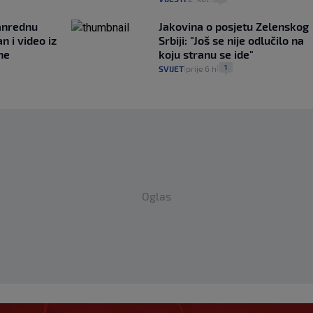
anrednu
Jakovina o posjetu Zelenskog
n i video iz
Srbiji: "Još se nije odlučilo na
ne
koju stranu se ide"
1
SVIJET
prije 6 h
|
|
Oglas
a! Brekalo za SK