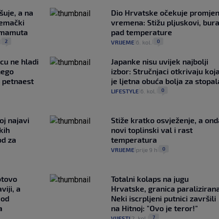
šuje, a na
Dio Hrvatske očekuje promje
jemački
vremena: Stižu pljuskovi, bura
i mamuta
pad temperature
2
0
.
VRIJEME
6. kol.
|
|
|
ncu ne hladi
Japanke nisu uvijek najbolji
nego
izbor: Stručnjaci otkrivaju koj
e petnaest
je ljetna obuća bolja za stopal
0
LIFESTYLE
6. kol.
|
|
oj najavi
Stiže kratko osvježenje, a ond
kih
novi toplinski val i rast
od za
temperatura
0
VRIJEME
prije 9 h
|
|
otovo
Totalni kolaps na jugu
iji, a
Hrvatske, granica paralizirana
 od
Neki iscrpljeni putnici završili
a
na Hitnoj: "Ovo je teror!"
7
VIJESTI
2. kol.
|
|