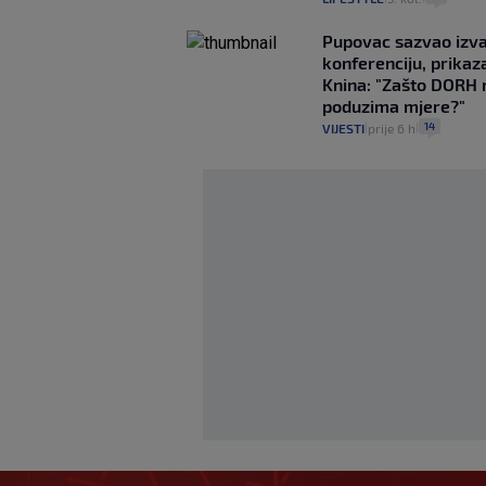
Pupovac sazvao izv
konferenciju, prikaza
Knina: "Zašto DORH 
poduzima mjere?"
14
VIJESTI
prije 6 h
|
|
Kreće 2. Bundeslig