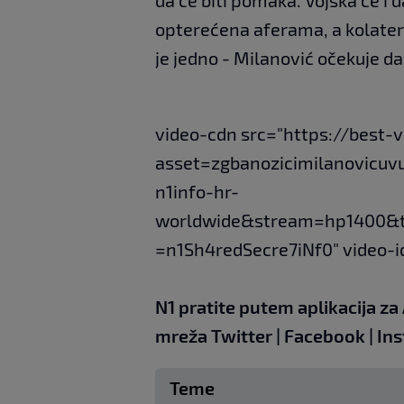
opterećena aferama, a kolatera
je jedno - Milanović očekuje d
video-cdn src="https://best-
asset=zgbanozicimilanovicu
n1info-hr-
worldwide&stream=hp1400&
=n1Sh4redSecre7iNf0" video-i
N1 pratite putem aplikacija za
mreža
Twitter
|
Facebook
|
Ins
Teme