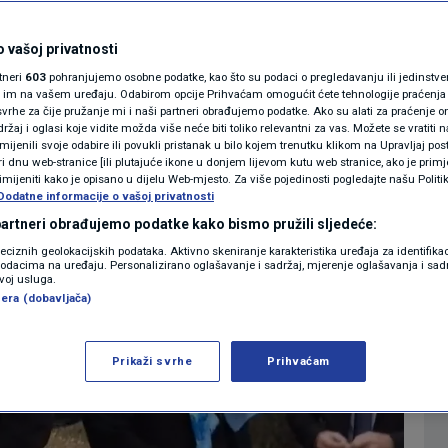
MAGAZIN
N1 KOMENTAR
 vašoj privatnosti
0
 18:42
VIDEO
komentara
|
|
rtneri
603
pohranjujemo osobne podatke, kao što su podaci o pregledavanju ili jedinstveni 
KOLUMNE
o im na vašem uređaju. Odabirom opcije Prihvaćam omogućit ćete tehnologije praćenja
vrhe za čije pružanje mi i naši partneri obrađujemo podatke. Ako su alati za praćenje
žaj i oglasi koje vidite možda više neće biti toliko relevantni za vas. Možete se vratiti n
N1(DIS)INFO
zmijenili svoje odabire ili povukli pristanak u bilo kojem trenutku klikom na Upravljaj p
Više
i dnu web-stranice [ili plutajuće ikone u donjem lijevom kutu web stranice, ako je primje
KLIMATSKE PROMJENE
rimijeniti kako je opisano u dijelu Web-mjesto. Za više pojedinosti pogledajte našu Politi
Dodatne informacije o vašoj privatnosti
FOTO
 partneri obrađujemo podatke kako bismo pružili sljedeće:
reciznih geolokacijskih podataka. Aktivno skeniranje karakteristika uređaja za identifika
p podacima na uređaju. Personalizirano oglašavanje i sadržaj, mjerenje oglašavanja i sadr
VIDEO
zvoj usluga.
era (dobavljača)
Prikaži svrhe
Prihvaćam