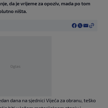
 manje, da je vrijeme za opoziv, mada po tom
olutno ništa.
Oglas
edan dana na sjednici Vijeća za obranu, teško
alje biti u lošem materijalnom stanju i