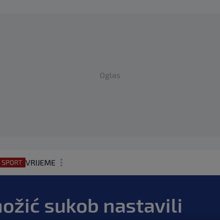
Oglas
VRIJEME
N1 TEME
nožić sukob nastavili
REGIJA