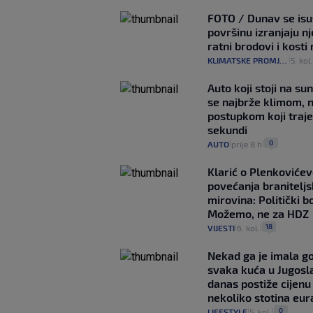
FOTO / Dunav se isu
površinu izranjaju n
ratni brodovi i kost
KLIMATSKE PROMJENE
5. kol
|
Auto koji stoji na su
se najbrže klimom, 
postupkom koji traj
sekundi
0
AUTO
prije 8 h
|
|
Klarić o Plenkovićev
povećanja braniteljs
mirovina: Politički b
Možemo, ne za HDZ
18
VIJESTI
6. kol.
|
|
Nekad ga je imala g
svaka kuća u Jugoslav
danas postiže cijenu
nekoliko stotina eur
0
LIFESTYLE
5. kol.
|
|