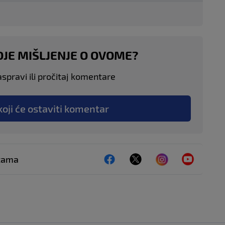
OJE MIŠLJENJE O OVOME?
aspravi ili pročitaj komentare
koji će ostaviti komentar
ežama