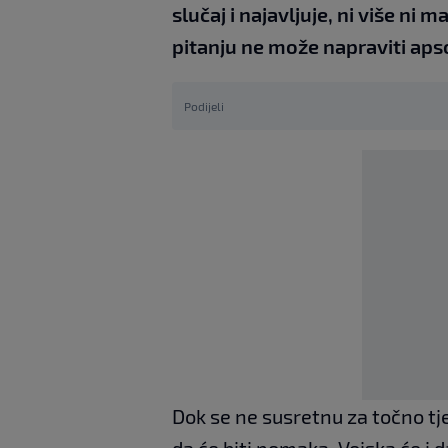
slučaj i najavljuje, ni više ni
pitanju ne može napraviti aps
Podijeli
Dok se ne susretnu za točno tj
da će biti pomaka. Vojska će i d