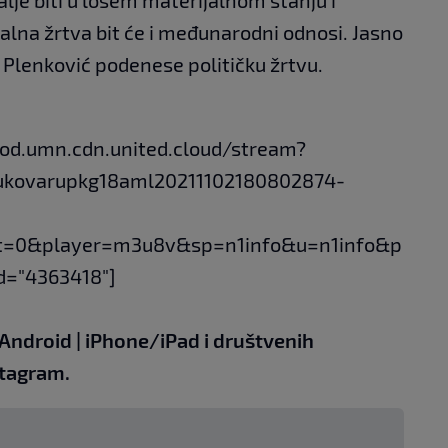
lna žrtva bit će i međunarodni odnosi. Jasno
a Plenković podenese političku žrtvu.
vod.umn.cdn.united.cloud/stream?
vukovarupkg18aml20211102180802874-
t=0&player=m3u8v&sp=n1info&u=n1info&p
d="4363418"]
Android
|
iPhone/iPad
i društvenih
tagram.