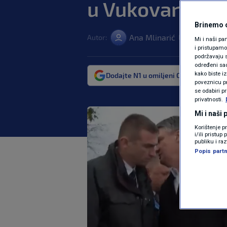
u Vukovaru
Brinemo o
Ana Mlinarić
Autor:
02. stu. 2021.
|
Mi i naši pa
i pristupam
podržavaju s
određeni sadr
kako biste i
Dodajte N1 u omiljeni Google izvor
poveznicu pr
se odabiri p
privatnosti.
Mi i naši
Korištenje p
i/ili pristu
publiku i ra
Popis partn