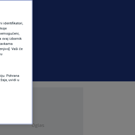
identifikatori,
 koje
 onemogućeni,
a ovaj izbornik
ostavkama
njivo]. Vaši će
ku
ciju. Pohrana
žaja, uvidi u
Oglas