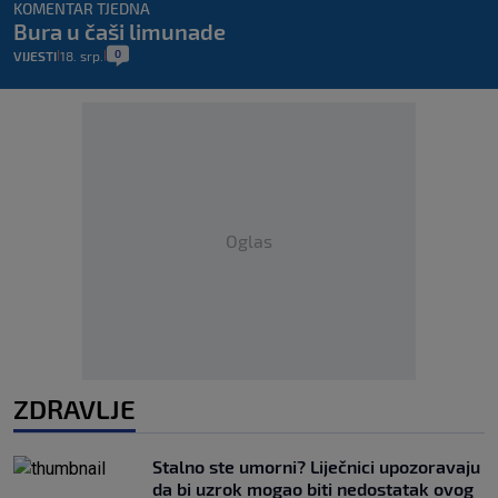
KOMENTAR TJEDNA
Bura u čaši limunade
0
VIJESTI
18. srp.
|
|
Oglas
ZDRAVLJE
Stalno ste umorni? Liječnici upozoravaju
da bi uzrok mogao biti nedostatak ovog