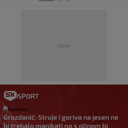
Oglas
SPORT
Grozdanić: Struje i goriva na jesen ne
bi trebalo manjkati no s plinom bi