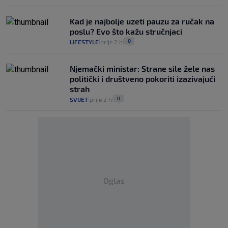
Kad je najbolje uzeti pauzu za ručak na
poslu? Evo što kažu stručnjaci
0
LIFESTYLE
prije 2 h
|
|
Njemački ministar: Strane sile žele nas
politički i društveno pokoriti izazivajući
strah
0
SVIJET
prije 2 h
|
|
Oglas