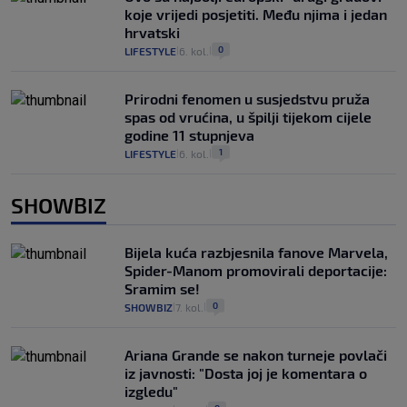
koje vrijedi posjetiti. Među njima i jedan
hrvatski
0
LIFESTYLE
6. kol.
|
|
Prirodni fenomen u susjedstvu pruža
spas od vrućina, u špilji tijekom cijele
godine 11 stupnjeva
1
LIFESTYLE
6. kol.
|
|
SHOWBIZ
Bijela kuća razbjesnila fanove Marvela,
Spider-Manom promovirali deportacije:
Sramim se!
0
SHOWBIZ
7. kol.
|
|
Ariana Grande se nakon turneje povlači
iz javnosti: "Dosta joj je komentara o
izgledu"