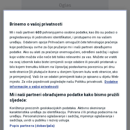
Oglas
Brinemo o vašoj privatnosti
Mi i naši partneri
603
pohranjujemo osobne podatke, kao što su podaci o
pregledavanju ili jedinstveni identifikatori, i pristupamo im na vašem
uređaju. Odabirom opcije Prihvaćam omogućit ćete tehnologije praćenja
koje podržavaju svrhe za čije pružanje mi i naši partneri obrađujemo
KAKVO JE TVOJE MIŠLJENJE O OVOME?
podatke. Ako su alati za praćenje onemogućeni, određeni sadržaj i oglasi
koje vidite možda više neće biti toliko relevantni za vas. Možete se vratiti
Pridruži se raspravi ili pročitaj komentare
na ovaj izbornik kako biste izmijenili svoje odabire ili povukli pristanak u
bilo kojem trenutku klikom na Upravljaj postavkama poveznicu pri dnu
web-stranice [ili plutajuće ikone u donjem lijevom kutu web stranice, ako
Budi prvi koji će ostaviti komentar
je primjenjivo]. Vaši će se odabiri primijeniti kako je opisano u dijelu Web-
mjesto. Za više pojedinosti pogledajte našu Politiku privatnosti.
Dodatne
informacije o vašoj privatnosti
Mi i naši partneri obrađujemo podatke kako bismo pružili
Pratite nas na društvenim mrežama
sljedeće:
Korištenje preciznih geolokacijskih podataka. Aktivno skeniranje
karakteristika uređaja za identifikaciju. Pohrana i/ili pristup podacima na
uređaju. Personalizirano oglašavanje i sadržaj, mjerenje oglašavanja i
sadržaja, uvidi u publiku i razvoj usluga.
Popis partnera (dobavljača)