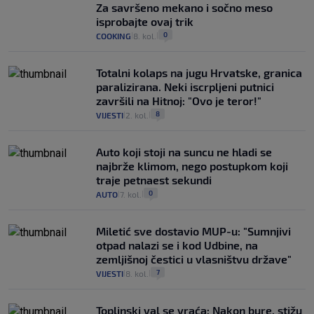
Za savršeno mekano i sočno meso
isprobajte ovaj trik
0
COOKING
8. kol.
|
|
Totalni kolaps na jugu Hrvatske, granica
paralizirana. Neki iscrpljeni putnici
završili na Hitnoj: "Ovo je teror!"
8
VIJESTI
2. kol.
|
|
Auto koji stoji na suncu ne hladi se
najbrže klimom, nego postupkom koji
traje petnaest sekundi
0
AUTO
7. kol.
|
|
Miletić sve dostavio MUP-u: "Sumnjivi
otpad nalazi se i kod Udbine, na
zemljišnoj čestici u vlasništvu države"
7
VIJESTI
8. kol.
|
|
Toplinski val se vraća: Nakon bure, stižu