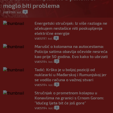
moglo biti problema
0
VIJESTI
8. kol.
|
|
Energetski stručnjak: Iz više razloga ne
očekujem nestašice niti poskupljenja
električne energije
0
VIJESTI
7. kol.
|
|
Marušić o kolonama na autocestama:
Policija satima obavlja očevide nesreća
kao prije 50 godina. Evo kako to ubrzati
7
VIJESTI
4. kol.
|
|
Tadić: Krško je u boljoj poziciji od
nuklearki u Mađarskoj i Rumunjskoj jer
se vodilo računa o važnoj stvari
5
VIJESTI
4. kol.
|
|
Stručnjak o prometnom kolapsu u
Konavlima na granici s Crnom Gorom:
"Idućeg ljeta bit će još gore"
3
VIJESTI
4. kol.
|
|