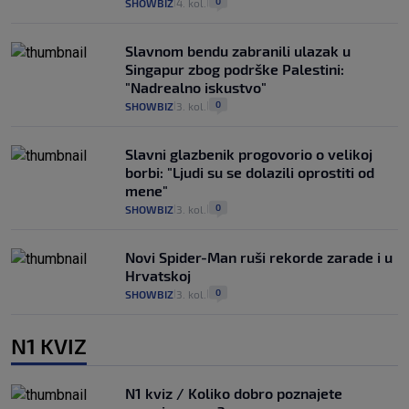
0
SHOWBIZ
4. kol.
|
|
Slavnom bendu zabranili ulazak u
Singapur zbog podrške Palestini:
"Nadrealno iskustvo"
0
SHOWBIZ
3. kol.
|
|
Slavni glazbenik progovorio o velikoj
borbi: "Ljudi su se dolazili oprostiti od
mene"
0
SHOWBIZ
3. kol.
|
|
Novi Spider-Man ruši rekorde zarade i u
Hrvatskoj
0
SHOWBIZ
3. kol.
|
|
N1 KVIZ
N1 kviz / Koliko dobro poznajete