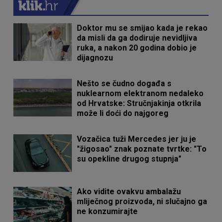
Doktor mu se smijao kada je rekao
da misli da ga dodiruje nevidljiva
ruka, a nakon 20 godina dobio je
dijagnozu
Nešto se čudno događa s
nuklearnom elektranom nedaleko
od Hrvatske: Stručnjakinja otkrila
može li doći do najgoreg
Vozačica tuži Mercedes jer ju je
"žigosao" znak poznate tvrtke: "To
su opekline drugog stupnja"
Ako vidite ovakvu ambalažu
mliječnog proizvoda, ni slučajno ga
ne konzumirajte