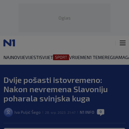
Oglas
NAJNOVIJE
VIJESTI
SVIJET
VRIJEME
N1 TEME
REGIJA
MAG
Dvije pošasti istovremeno:
Nakon nevremena Slavoniju
poharala svinjska kuga
0
Iva Puljić Šego
N1 INFO
28. srp. 2023. 21:47
|
|
|