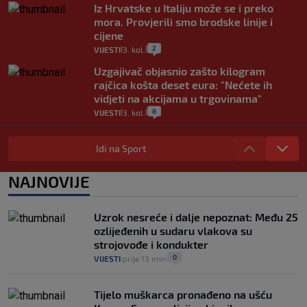
Iz Hrvatske u Italiju može se i preko
mora. Provjerili smo brodske linije i
cijene
2
VIJESTI
3. kol.
|
|
Uzgajivač objasnio zašto kilogram
rajčica košta deset eura: "Nećete ih
vidjeti na akcijama u trgovinama"
8
VIJESTI
3. kol.
|
|
Selidba je jedno od stresnijih iskustava.
Evo aktualnih cijena i nekoliko savjeta
Idi na Sport
da prođe što lakše i jeftinije
0
VIJESTI
2. kol.
NAJNOVIJE
|
|
Izračunali smo koliko košta putovanje
automobilom na Hvar iz Zagreba, a
Uzrok nesreće i dalje nepoznat: Među 25
koliko iz Osijeka
ozlijeđenih u sudaru vlakova su
14
VIJESTI
2. kol.
|
|
strojovođe i kondukter
0
VIJESTI
prije 13 min
|
|
Tijelo muškarca pronađeno na ušću