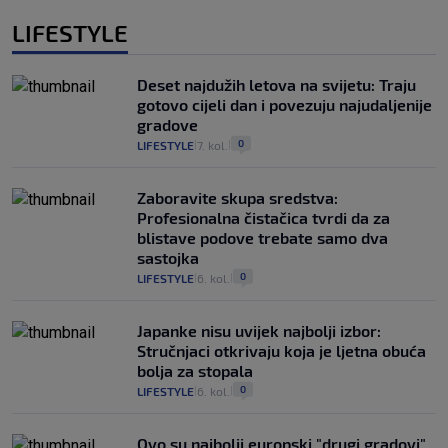
LIFESTYLE
Deset najdužih letova na svijetu: Traju
gotovo cijeli dan i povezuju najudaljenije
gradove
0
LIFESTYLE
7. kol.
|
|
Zaboravite skupa sredstva:
Profesionalna čistačica tvrdi da za
blistave podove trebate samo dva
sastojka
0
LIFESTYLE
6. kol.
|
|
Japanke nisu uvijek najbolji izbor:
Stručnjaci otkrivaju koja je ljetna obuća
bolja za stopala
0
LIFESTYLE
6. kol.
|
|
Ovo su najbolji europski "drugi gradovi"