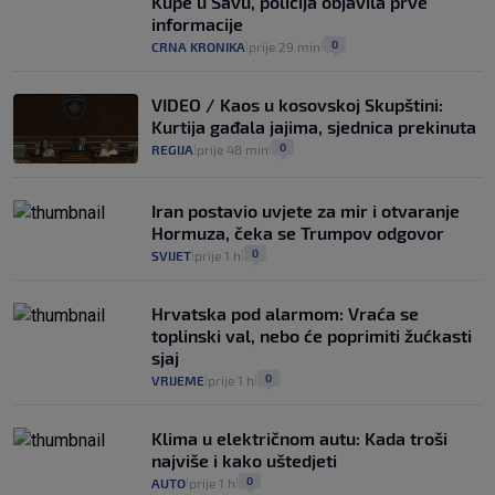
Kupe u Savu, policija objavila prve
informacije
0
CRNA KRONIKA
prije 29 min
|
|
VIDEO / Kaos u kosovskoj Skupštini:
Kurtija gađala jajima, sjednica prekinuta
0
REGIJA
prije 48 min
|
|
Iran postavio uvjete za mir i otvaranje
Hormuza, čeka se Trumpov odgovor
0
SVIJET
prije 1 h
|
|
Hrvatska pod alarmom: Vraća se
toplinski val, nebo će poprimiti žućkasti
sjaj
0
VRIJEME
prije 1 h
|
|
Klima u električnom autu: Kada troši
najviše i kako uštedjeti
0
AUTO
prije 1 h
|
|