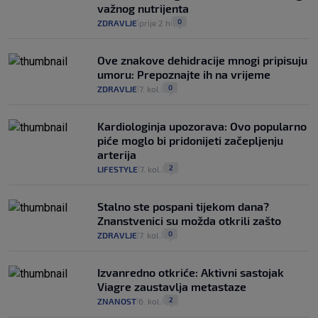
važnog nutrijenta
0
ZDRAVLJE
prije 2 h
|
|
Ove znakove dehidracije mnogi pripisuju
umoru: Prepoznajte ih na vrijeme
0
ZDRAVLJE
7. kol.
|
|
Kardiologinja upozorava: Ovo popularno
piće moglo bi pridonijeti začepljenju
arterija
2
LIFESTYLE
7. kol.
|
|
Stalno ste pospani tijekom dana?
Znanstvenici su možda otkrili zašto
0
ZDRAVLJE
7. kol.
|
|
Izvanredno otkriće: Aktivni sastojak
Viagre zaustavlja metastaze
2
ZNANOST
6. kol.
|
|