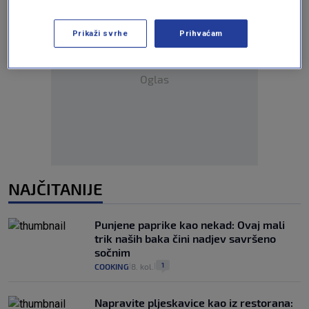
Prikaži svrhe
Prihvaćam
Oglas
NAJČITANIJE
Punjene paprike kao nekad: Ovaj mali
trik naših baka čini nadjev savršeno
sočnim
1
COOKING
8. kol.
|
|
Napravite pljeskavice kao iz restorana: