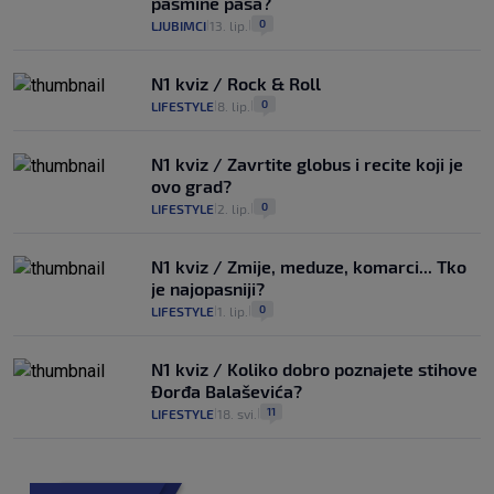
pasmine pasa?
0
LJUBIMCI
13. lip.
|
|
N1 kviz / Rock & Roll
0
LIFESTYLE
8. lip.
|
|
N1 kviz / Zavrtite globus i recite koji je
ovo grad?
0
LIFESTYLE
2. lip.
|
|
N1 kviz / Zmije, meduze, komarci... Tko
je najopasniji?
0
LIFESTYLE
1. lip.
|
|
N1 kviz / Koliko dobro poznajete stihove
Đorđa Balaševića?
11
LIFESTYLE
18. svi.
|
|