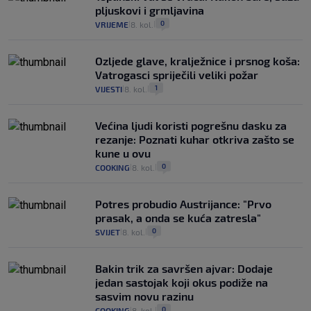
pljuskovi i grmljavina
0
VRIJEME
8. kol.
|
|
Ozljede glave, kralježnice i prsnog koša:
Vatrogasci spriječili veliki požar
1
VIJESTI
8. kol.
|
|
Većina ljudi koristi pogrešnu dasku za
rezanje: Poznati kuhar otkriva zašto se
kune u ovu
0
COOKING
8. kol.
|
|
Potres probudio Austrijance: "Prvo
prasak, a onda se kuća zatresla"
0
SVIJET
8. kol.
|
|
Bakin trik za savršen ajvar: Dodaje
jedan sastojak koji okus podiže na
sasvim novu razinu
0
COOKING
8. kol.
|
|