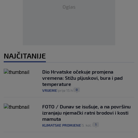
Oglas
NAJČITANIJE
Dio Hrvatske očekuje promjena
vremena: Stižu pljuskovi, bura i pad
temperature
0
VRIJEME
prije 15 h
|
|
FOTO / Dunav se isušuje, a na površinu
izranjaju njemački ratni brodovi i kosti
mamuta
1
KLIMATSKE PROMJENE
5. kol.
|
|