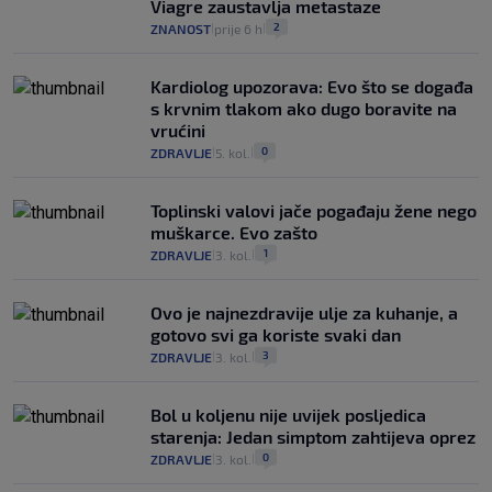
Viagre zaustavlja metastaze
2
ZNANOST
prije 6 h
|
|
Kardiolog upozorava: Evo što se događa
s krvnim tlakom ako dugo boravite na
vrućini
0
ZDRAVLJE
5. kol.
|
|
Toplinski valovi jače pogađaju žene nego
muškarce. Evo zašto
1
ZDRAVLJE
3. kol.
|
|
Ovo je najnezdravije ulje za kuhanje, a
gotovo svi ga koriste svaki dan
3
ZDRAVLJE
3. kol.
|
|
Bol u koljenu nije uvijek posljedica
starenja: Jedan simptom zahtijeva oprez
0
ZDRAVLJE
3. kol.
|
|