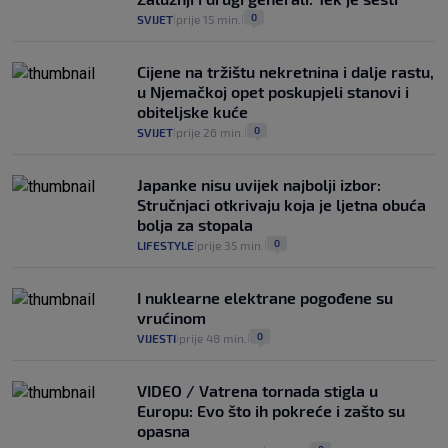
0
SVIJET
prije 15 min.
|
|
Cijene na tržištu nekretnina i dalje rastu,
u Njemačkoj opet poskupjeli stanovi i
obiteljske kuće
0
SVIJET
prije 26 min.
|
|
Japanke nisu uvijek najbolji izbor:
Stručnjaci otkrivaju koja je ljetna obuća
bolja za stopala
0
LIFESTYLE
prije 35 min.
|
|
I nuklearne elektrane pogođene su
vrućinom
0
VIJESTI
prije 48 min.
|
|
VIDEO / Vatrena tornada stigla u
Europu: Evo što ih pokreće i zašto su
opasna