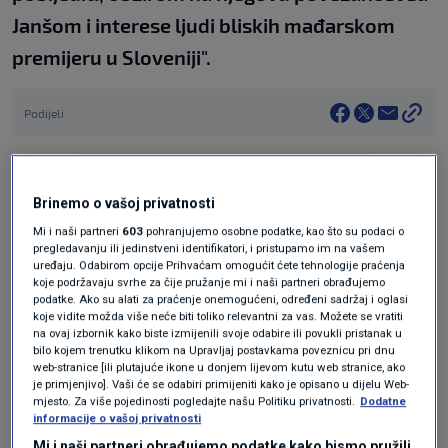
Janšom i interese ljudi bliskih mađarskom
premijeru u Sloveniji".
Podijeli
Brinemo o vašoj privatnosti
Mi i naši partneri
603
pohranjujemo osobne podatke, kao što su podaci o
pregledavanju ili jedinstveni identifikatori, i pristupamo im na vašem
uređaju. Odabirom opcije Prihvaćam omogućit ćete tehnologije praćenja
Oglas
koje podržavaju svrhe za čije pružanje mi i naši partneri obrađujemo
podatke. Ako su alati za praćenje onemogućeni, određeni sadržaj i oglasi
koje vidite možda više neće biti toliko relevantni za vas. Možete se vratiti
na ovaj izbornik kako biste izmijenili svoje odabire ili povukli pristanak u
bilo kojem trenutku klikom na Upravljaj postavkama poveznicu pri dnu
web-stranice [ili plutajuće ikone u donjem lijevom kutu web stranice, ako
je primjenjivo]. Vaši će se odabiri primijeniti kako je opisano u dijelu Web-
mjesto. Za više pojedinosti pogledajte našu Politiku privatnosti.
Dodatne
informacije o vašoj privatnosti
Mi i naši partneri obrađujemo podatke kako bismo pružili