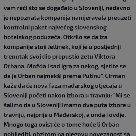
vam reći što se događalo u Sloveniji, nedavno
je nepoznata kompanija namjeravala preuzeti
kontrolni paket najvećeg slovenskog
hotelskog poduzeća. Otkrilo se da iza
kompanije stoji Jellinek, koji je u posljednji
trenutak svoj dio prepustio zetu Viktora
Orbana. Možda i sad igra za nekog, sjetite se
da je Orban najmekši prema Putinu". Cirman
kaže da će nova faza mađarskog utjecaja u
Sloveniji početi nakon izbora u travnju: "Mi se
šalimo da u Sloveniji imamo dva puta izbore u
travnju, najprije u Mađarskoj, a onda i ovdje.
Mnogo toga ovist će o tome hoće li Orban
pobijediti, obzirom na njegovu povezanost sa