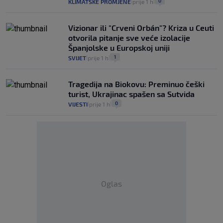
0
KLIMATSKE PROMJENE
prije 1 h
|
|
Vizionar ili "Crveni Orbán"? Kriza u Ceuti
otvorila pitanje sve veće izolacije
Španjolske u Europskoj uniji
1
SVIJET
prije 1 h
|
|
Tragedija na Biokovu: Preminuo češki
turist, Ukrajinac spašen sa Sutvida
0
VIJESTI
prije 1 h
|
|
Oglas