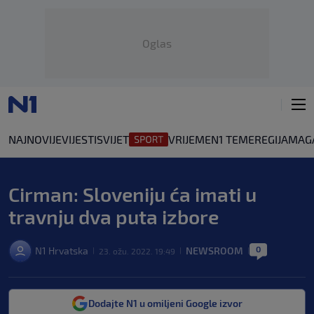
Oglas
NAJNOVIJE
VIJESTI
SVIJET
VRIJEME
N1 TEME
REGIJA
MAG
Cirman: Sloveniju ća imati u
travnju dva puta izbore
0
N1 Hrvatska
NEWSROOM
23. ožu. 2022. 19:49
|
|
|
Dodajte N1 u omiljeni Google izvor