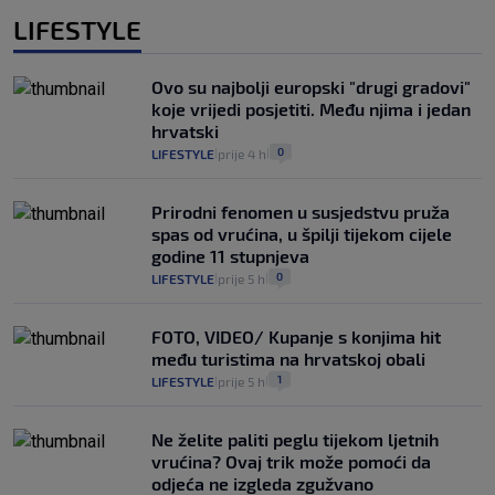
LIFESTYLE
Ovo su najbolji europski "drugi gradovi"
koje vrijedi posjetiti. Među njima i jedan
hrvatski
0
LIFESTYLE
prije 4 h
|
|
Prirodni fenomen u susjedstvu pruža
spas od vrućina, u špilji tijekom cijele
godine 11 stupnjeva
0
LIFESTYLE
prije 5 h
|
|
FOTO, VIDEO/ Kupanje s konjima hit
među turistima na hrvatskoj obali
1
LIFESTYLE
prije 5 h
|
|
Ne želite paliti peglu tijekom ljetnih
vrućina? Ovaj trik može pomoći da
odjeća ne izgleda zgužvano