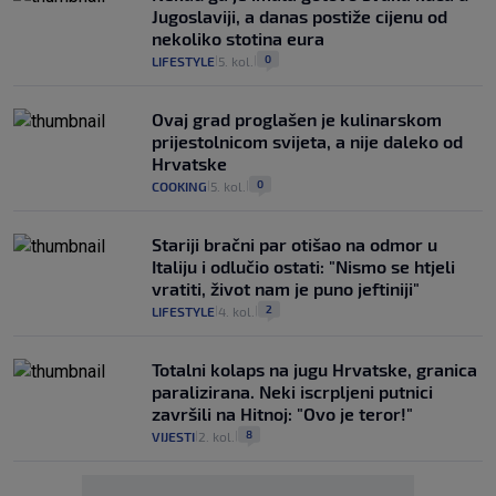
Jugoslaviji, a danas postiže cijenu od
nekoliko stotina eura
0
LIFESTYLE
5. kol.
|
|
Ovaj grad proglašen je kulinarskom
prijestolnicom svijeta, a nije daleko od
Hrvatske
0
COOKING
5. kol.
|
|
Stariji bračni par otišao na odmor u
Italiju i odlučio ostati: "Nismo se htjeli
vratiti, život nam je puno jeftiniji"
2
LIFESTYLE
4. kol.
|
|
Totalni kolaps na jugu Hrvatske, granica
paralizirana. Neki iscrpljeni putnici
završili na Hitnoj: "Ovo je teror!"
8
VIJESTI
2. kol.
|
|