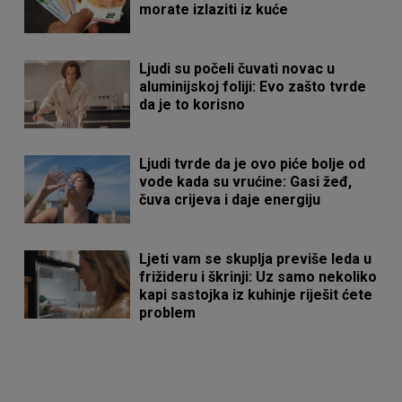
morate izlaziti iz kuće
Ljudi su počeli čuvati novac u
aluminijskoj foliji: Evo zašto tvrde
da je to korisno
Ljudi tvrde da je ovo piće bolje od
vode kada su vrućine: Gasi žeđ,
čuva crijeva i daje energiju
Ljeti vam se skuplja previše leda u
frižideru i škrinji: Uz samo nekoliko
kapi sastojka iz kuhinje riješit ćete
problem