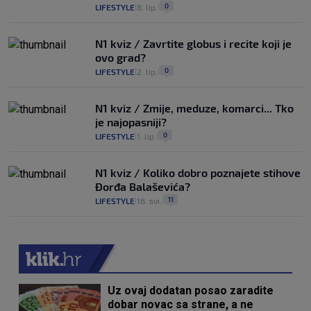
0
LIFESTYLE
8. lip.
|
|
N1 kviz / Zavrtite globus i recite koji je
ovo grad?
0
LIFESTYLE
2. lip.
|
|
N1 kviz / Zmije, meduze, komarci... Tko
je najopasniji?
0
LIFESTYLE
1. lip.
|
|
N1 kviz / Koliko dobro poznajete stihove
Đorđa Balaševića?
11
LIFESTYLE
18. svi.
|
|
Uz ovaj dodatan posao zaradite
dobar novac sa strane, a ne