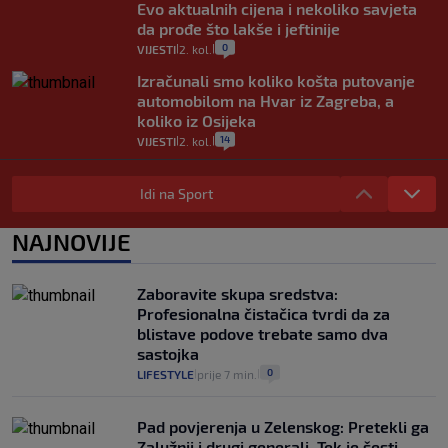
Evo aktualnih cijena i nekoliko savjeta
da prođe što lakše i jeftinije
0
VIJESTI
2. kol.
|
|
Izračunali smo koliko košta putovanje
automobilom na Hvar iz Zagreba, a
koliko iz Osijeka
14
VIJESTI
2. kol.
|
|
"Kći je otišla na more, a zaboravila
zdravstvenu iskaznicu". Kakva su prava
Idi na Sport
pacijenata izvan mjesta prebivališta?
1
VIJESTI
1. kol.
NAJNOVIJE
|
|
Provjerili smo "što ćemo onda" ako
Plenković na 15 dana ukine mjere: "Ne bi
Zaboravite skupa sredstva:
se dogodilo ništa. Vlada se zaljubila u te
Profesionalna čistačica tvrdi da za
intervencije"
blistave podove trebate samo dva
25
VIJESTI
30. srp.
|
|
sastojka
0
LIFESTYLE
prije 7 min.
|
|
Pad povjerenja u Zelenskog: Pretekli ga
Zalužnji i drugi generali. Tek je šesti