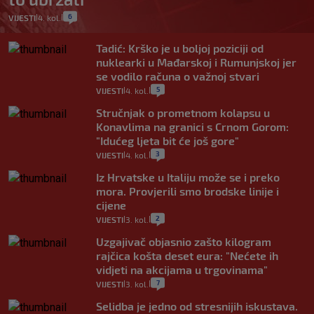
6
VIJESTI
4. kol.
|
|
Tadić: Krško je u boljoj poziciji od
nuklearki u Mađarskoj i Rumunjskoj jer
se vodilo računa o važnoj stvari
5
VIJESTI
4. kol.
|
|
Stručnjak o prometnom kolapsu u
Konavlima na granici s Crnom Gorom:
"Idućeg ljeta bit će još gore"
3
VIJESTI
4. kol.
|
|
Iz Hrvatske u Italiju može se i preko
mora. Provjerili smo brodske linije i
cijene
2
VIJESTI
3. kol.
|
|
Uzgajivač objasnio zašto kilogram
rajčica košta deset eura: "Nećete ih
vidjeti na akcijama u trgovinama"
7
VIJESTI
3. kol.
|
|
Selidba je jedno od stresnijih iskustava.