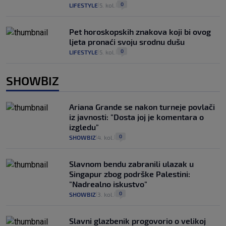
0
LIFESTYLE
5. kol.
|
|
Pet horoskopskih znakova koji bi ovog
ljeta pronaći svoju srodnu dušu
0
LIFESTYLE
5. kol.
|
|
SHOWBIZ
Ariana Grande se nakon turneje povlači
iz javnosti: "Dosta joj je komentara o
izgledu"
0
SHOWBIZ
4. kol.
|
|
Slavnom bendu zabranili ulazak u
Singapur zbog podrške Palestini:
"Nadrealno iskustvo"
0
SHOWBIZ
3. kol.
|
|
Slavni glazbenik progovorio o velikoj