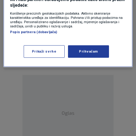
https://youtu.be/yq4yyxfhuBo
sljedeće:
Korištenje preciznih geolokacijskih podataka. Aktivno skeniranje
karakteristika uređaja za identifikaciju. Pohrana i/ili pristup podacima na
N1 pratite putem aplikacija za
Android
|
iPhone/iPad
i
uređaju. Personalizirano oglašavanje i sadržaj, mjerenje oglašavanja i
društvenih mreža
Twitter
|
Facebook
|
Instagram
.
sadržaja, uvidi u publiku i razvoj usluga.
Popis partnera (dobavljača)
Teme
Prikaži svrhe
Prihvaćam
PRIMOŽ CIRMAN
SLOVENIJA
Oglas