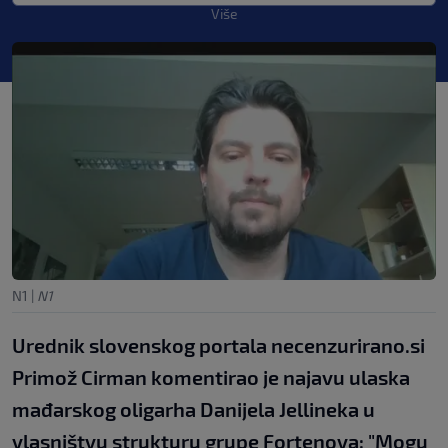
Više
N1
|
N1
Urednik slovenskog portala necenzurirano.si
Primož Cirman komentirao je najavu ulaska
mađarskog oligarha Danijela Jellineka u
vlasništvu strukturu grupe Fortenova: "Mogu