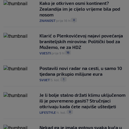
Kako je otkriven osmi kontinent?
Zealandija im je cijelo vrijeme bila pod
nosom
0
ZNANOST
prije 16 h
|
|
Klarić o Plenkovićevoj najavi povećanja
braniteljskih mirovina: Politički bod za
Možemo, ne za HDZ
16
VIJESTI
prije 9 h
|
|
Postavili novi radar na cesti, u samo 10
tjedana prikupio milijune eura
1
SVIJET
5. kol.
|
|
Je li bolje stalno držati klimu uključenom
ili je povremeno gasiti? Stručnjaci
otkrivaju kada ćete najviše uštedjeti
0
LIFESTYLE
4. kol.
|
|
Nekad ga je imala gotovo svaka kuća u