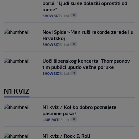
borbi: "Ljudi su se dolazili oprostiti od
mene"
0
SHOWBIZ
3. kol.
|
|
Novi Spider-Man ruši rekorde zarade i u
Hrvatskoj
0
SHOWBIZ
3. kol.
|
|
Uoči šibenskog koncerta, Thompsonov
tim publici uputio važne poruke
4
SHOWBIZ
3. kol.
|
|
N1 KVIZ
N1 kviz / Koliko dobro poznajete
pasmine pasa?
0
LJUBIMCI
13. lip.
|
|
N1 kviz / Rock & Roll