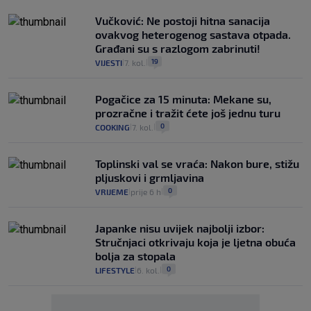
Vučković: Ne postoji hitna sanacija
ovakvog heterogenog sastava otpada.
Građani su s razlogom zabrinuti!
19
VIJESTI
7. kol.
|
|
Pogačice za 15 minuta: Mekane su,
prozračne i tražit ćete još jednu turu
0
COOKING
7. kol.
|
|
Toplinski val se vraća: Nakon bure, stižu
pljuskovi i grmljavina
0
VRIJEME
prije 6 h
|
|
Japanke nisu uvijek najbolji izbor:
Stručnjaci otkrivaju koja je ljetna obuća
bolja za stopala
0
LIFESTYLE
6. kol.
|
|