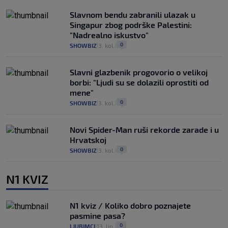
Slavnom bendu zabranili ulazak u
Singapur zbog podrške Palestini:
"Nadrealno iskustvo"
0
SHOWBIZ
3. kol.
|
|
Slavni glazbenik progovorio o velikoj
borbi: "Ljudi su se dolazili oprostiti od
mene"
0
SHOWBIZ
3. kol.
|
|
Novi Spider-Man ruši rekorde zarade i u
Hrvatskoj
0
SHOWBIZ
3. kol.
|
|
N1 KVIZ
N1 kviz / Koliko dobro poznajete
pasmine pasa?
0
LJUBIMCI
13. lip.
|
|