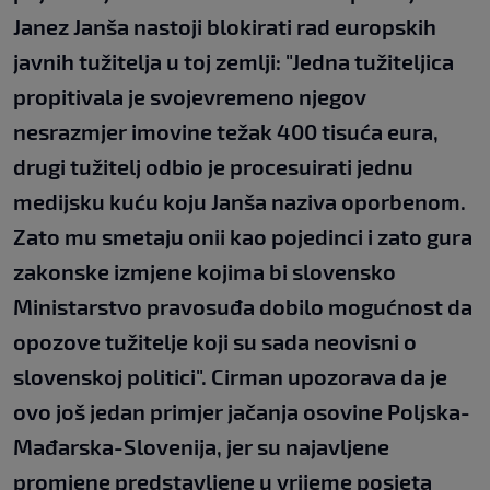
Janez Janša nastoji blokirati rad europskih
javnih tužitelja u toj zemlji: "Jedna tužiteljica
propitivala je svojevremeno njegov
nesrazmjer imovine težak 400 tisuća eura,
drugi tužitelj odbio je procesuirati jednu
medijsku kuću koju Janša naziva oporbenom.
Zato mu smetaju onii kao pojedinci i zato gura
zakonske izmjene kojima bi slovensko
Ministarstvo pravosuđa dobilo mogućnost da
opozove tužitelje koji su sada neovisni o
slovenskoj politici". Cirman upozorava da je
ovo još jedan primjer jačanja osovine Poljska-
Mađarska-Slovenija, jer su najavljene
promjene predstavljene u vrijeme posjeta