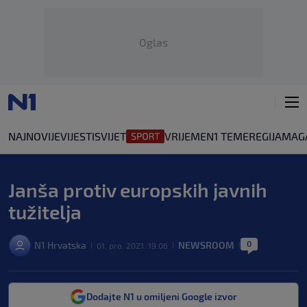
Oglas
NAJNOVIJE
VIJESTI
SVIJET
VRIJEME
N1 TEME
REGIJA
MAG
Janša protiv europskih javnih
tužitelja
0
N1 Hrvatska
NEWSROOM
01. pro. 2021. 19:06
|
|
|
Dodajte N1 u omiljeni Google izvor