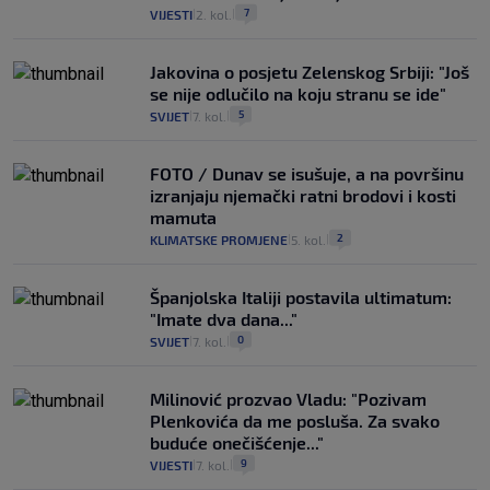
7
VIJESTI
2. kol.
|
|
Jakovina o posjetu Zelenskog Srbiji: "Još
se nije odlučilo na koju stranu se ide"
5
SVIJET
7. kol.
|
|
FOTO / Dunav se isušuje, a na površinu
izranjaju njemački ratni brodovi i kosti
mamuta
2
KLIMATSKE PROMJENE
5. kol.
|
|
Španjolska Italiji postavila ultimatum:
"Imate dva dana..."
0
SVIJET
7. kol.
|
|
Milinović prozvao Vladu: "Pozivam
Plenkovića da me posluša. Za svako
buduće onečišćenje..."
9
VIJESTI
7. kol.
|
|