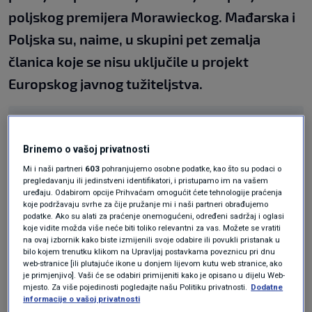
poljskog premijera Morawieckog. Mađarska i
Poljska su, naime, u skupini pet zemalja
članica koje se nisu uključile u projekt
Europskog javnog tužiteljstva.
Podijeli
Brinemo o vašoj privatnosti
Mi i naši partneri
603
pohranjujemo osobne podatke, kao što su podaci o
pregledavanju ili jedinstveni identifikatori, i pristupamo im na vašem
uređaju. Odabirom opcije Prihvaćam omogućit ćete tehnologije praćenja
koje podržavaju svrhe za čije pružanje mi i naši partneri obrađujemo
podatke. Ako su alati za praćenje onemogućeni, određeni sadržaj i oglasi
koje vidite možda više neće biti toliko relevantni za vas. Možete se vratiti
Oglas
na ovaj izbornik kako biste izmijenili svoje odabire ili povukli pristanak u
bilo kojem trenutku klikom na Upravljaj postavkama poveznicu pri dnu
web-stranice [ili plutajuće ikone u donjem lijevom kutu web stranice, ako
je primjenjivo]. Vaši će se odabiri primijeniti kako je opisano u dijelu Web-
mjesto. Za više pojedinosti pogledajte našu Politiku privatnosti.
Dodatne
informacije o vašoj privatnosti