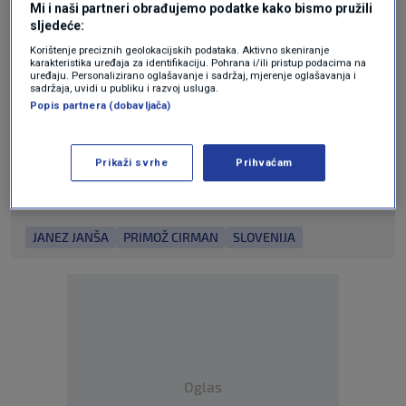
Mi i naši partneri obrađujemo podatke kako bismo pružili
sljedeće:
https://youtu.be/Xn9fs0HkNxc
Korištenje preciznih geolokacijskih podataka. Aktivno skeniranje
karakteristika uređaja za identifikaciju. Pohrana i/ili pristup podacima na
uređaju. Personalizirano oglašavanje i sadržaj, mjerenje oglašavanja i
N1 pratite putem aplikacija
sadržaja, uvidi u publiku i razvoj usluga.
Popis partnera (dobavljača)
za
Android
|
iPhone/iPad
i društvenih
mreža
Twitter
|
Facebook
|
Instagram.
Prikaži svrhe
Prihvaćam
Teme
JANEZ JANŠA
PRIMOŽ CIRMAN
SLOVENIJA
Oglas