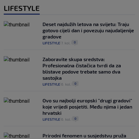
LIFESTYLE
Deset najdužih letova na svijetu: Traju
gotovo cijeli dan i povezuju najudaljenije
gradove
0
LIFESTYLE
7. kol.
|
|
Zaboravite skupa sredstva:
Profesionalna čistačica tvrdi da za
blistave podove trebate samo dva
sastojka
0
LIFESTYLE
6. kol.
|
|
Ovo su najbolji europski "drugi gradovi"
koje vrijedi posjetiti. Među njima i jedan
hrvatski
0
LIFESTYLE
6. kol.
|
|
Prirodni fenomen u susjedstvu pruža