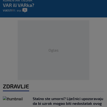
KOMENTAR TJEDNA
VAR ili VARka?
4
VIJESTI
11. srp.
|
|
Oglas
ZDRAVLJE
Stalno ste umorni? Liječnici upozoravaju
da bi uzrok mogao biti nedostatak ovog