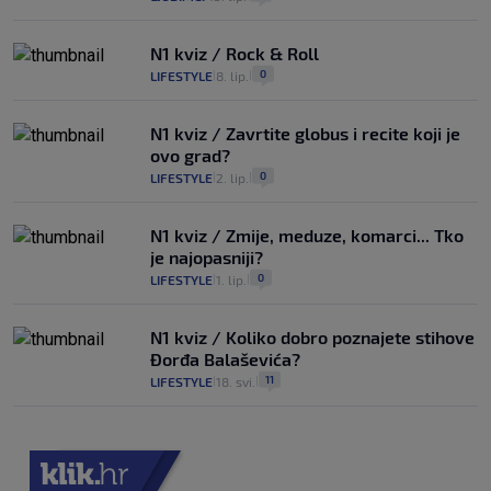
N1 kviz / Rock & Roll
0
LIFESTYLE
8. lip.
|
|
N1 kviz / Zavrtite globus i recite koji je
ovo grad?
0
LIFESTYLE
2. lip.
|
|
N1 kviz / Zmije, meduze, komarci... Tko
je najopasniji?
0
LIFESTYLE
1. lip.
|
|
N1 kviz / Koliko dobro poznajete stihove
Đorđa Balaševića?
11
LIFESTYLE
18. svi.
|
|