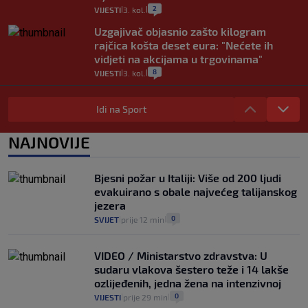
2
VIJESTI
3. kol.
|
|
Uzgajivač objasnio zašto kilogram
rajčica košta deset eura: "Nećete ih
vidjeti na akcijama u trgovinama"
8
VIJESTI
3. kol.
|
|
Selidba je jedno od stresnijih iskustava.
Evo aktualnih cijena i nekoliko savjeta
Idi na Sport
da prođe što lakše i jeftinije
0
VIJESTI
2. kol.
NAJNOVIJE
|
|
Izračunali smo koliko košta putovanje
automobilom na Hvar iz Zagreba, a
Bjesni požar u Italiji: Više od 200 ljudi
koliko iz Osijeka
evakuirano s obale najvećeg talijanskog
14
VIJESTI
2. kol.
|
|
jezera
0
SVIJET
prije 12 min
|
|
VIDEO / Ministarstvo zdravstva: U
sudaru vlakova šestero teže i 14 lakše
ozlijeđenih, jedna žena na intenzivnoj
0
VIJESTI
prije 29 min
|
|