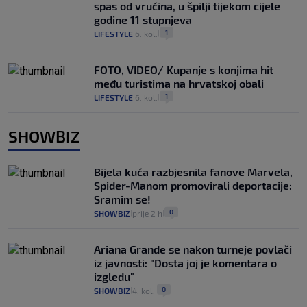
spas od vrućina, u špilji tijekom cijele
godine 11 stupnjeva
1
LIFESTYLE
6. kol.
|
|
FOTO, VIDEO/ Kupanje s konjima hit
među turistima na hrvatskoj obali
1
LIFESTYLE
6. kol.
|
|
SHOWBIZ
Bijela kuća razbjesnila fanove Marvela,
Spider-Manom promovirali deportacije:
Sramim se!
0
SHOWBIZ
prije 2 h
|
|
Ariana Grande se nakon turneje povlači
iz javnosti: "Dosta joj je komentara o
izgledu"
0
SHOWBIZ
4. kol.
|
|