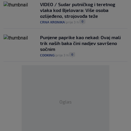
VIDEO / Sudar putničkog i teretnog
vlaka kod Bjelovara: Više osoba
ozlijeđeno, strojovođa teže
0
CRNA KRONIKA
prije 3 h
|
|
Punjene paprike kao nekad: Ovaj mali
trik naših baka čini nadjev savršeno
sočnim
0
COOKING
prije 3 h
|
|
Oglas