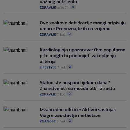
važnog nutrijenta
0
ZDRAVLJE
prije 7 h
|
|
Ove znakove dehidracije mnogi pripisuju
umoru: Prepoznajte ih na vrijeme
0
ZDRAVLJE
7. kol.
|
|
Kardiologinja upozorava: Ovo popularno
piće moglo bi pridonijeti začepljenju
arterija
2
LIFESTYLE
7. kol.
|
|
Stalno ste pospani tijekom dana?
Znanstvenici su možda otkrili zašto
0
ZDRAVLJE
7. kol.
|
|
Izvanredno otkriće: Aktivni sastojak
Viagre zaustavlja metastaze
2
ZNANOST
6. kol.
|
|