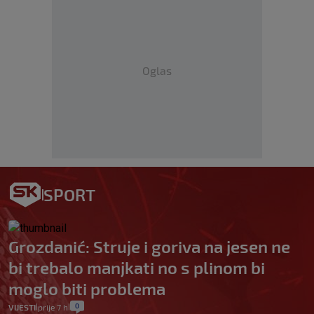
Oglas
SPORT
Grozdanić: Struje i goriva na jesen ne
bi trebalo manjkati no s plinom bi
moglo biti problema
0
VIJESTI
prije 7 h
|
|