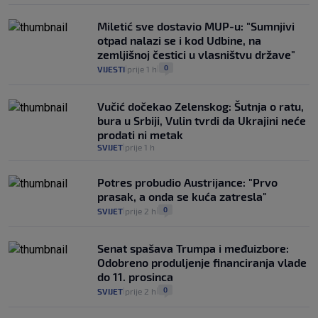
Miletić sve dostavio MUP-u: "Sumnjivi
otpad nalazi se i kod Udbine, na
zemljišnoj čestici u vlasništvu države"
0
VIJESTI
prije 1 h
|
|
Vučić dočekao Zelenskog: Šutnja o ratu,
bura u Srbiji, Vulin tvrdi da Ukrajini neće
prodati ni metak
SVIJET
prije 1 h
|
Potres probudio Austrijance: "Prvo
prasak, a onda se kuća zatresla"
0
SVIJET
prije 2 h
|
|
Senat spašava Trumpa i međuizbore:
Odobreno produljenje financiranja vlade
do 11. prosinca
0
SVIJET
prije 2 h
|
|