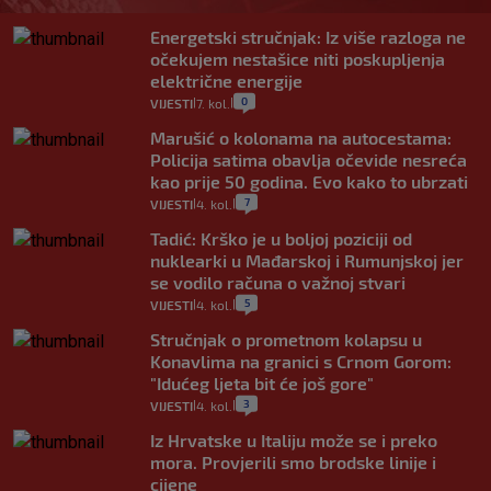
Energetski stručnjak: Iz više razloga ne
očekujem nestašice niti poskupljenja
električne energije
0
VIJESTI
7. kol.
|
|
Marušić o kolonama na autocestama:
Policija satima obavlja očevide nesreća
kao prije 50 godina. Evo kako to ubrzati
7
VIJESTI
4. kol.
|
|
Tadić: Krško je u boljoj poziciji od
nuklearki u Mađarskoj i Rumunjskoj jer
se vodilo računa o važnoj stvari
5
VIJESTI
4. kol.
|
|
Stručnjak o prometnom kolapsu u
Konavlima na granici s Crnom Gorom:
"Idućeg ljeta bit će još gore"
3
VIJESTI
4. kol.
|
|
Iz Hrvatske u Italiju može se i preko
mora. Provjerili smo brodske linije i
cijene