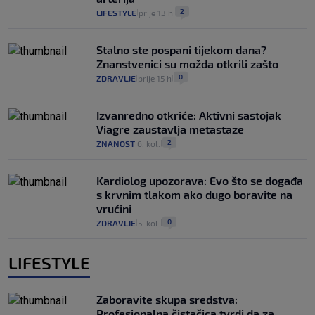
2
LIFESTYLE
prije 13 h
|
|
Stalno ste pospani tijekom dana?
Znanstvenici su možda otkrili zašto
0
ZDRAVLJE
prije 15 h
|
|
Izvanredno otkriće: Aktivni sastojak
Viagre zaustavlja metastaze
2
ZNANOST
6. kol.
|
|
Kardiolog upozorava: Evo što se događa
s krvnim tlakom ako dugo boravite na
vrućini
0
ZDRAVLJE
5. kol.
|
|
LIFESTYLE
Zaboravite skupa sredstva:
Profesionalna čistačica tvrdi da za