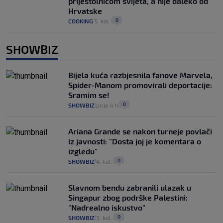
prijestolnicom svijeta, a nije daleko od
Hrvatske
0
COOKING
5. kol.
|
|
SHOWBIZ
Bijela kuća razbjesnila fanove Marvela,
Spider-Manom promovirali deportacije:
Sramim se!
0
SHOWBIZ
prije 4 h
|
|
Ariana Grande se nakon turneje povlači
iz javnosti: "Dosta joj je komentara o
izgledu"
0
SHOWBIZ
4. kol.
|
|
Slavnom bendu zabranili ulazak u
Singapur zbog podrške Palestini:
"Nadrealno iskustvo"
0
SHOWBIZ
3. kol.
|
|