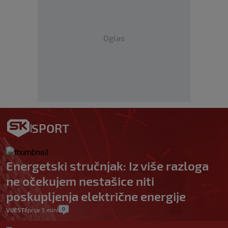
Oglas
SPORT
Energetski stručnjak: Iz više razloga
ne očekujem nestašice niti
poskupljenja električne energije
0
VIJESTI
prije 3 min
|
|