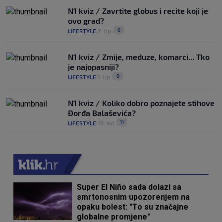
N1 kviz / Zavrtite globus i recite koji je
ovo grad?
0
LIFESTYLE
2. lip.
|
|
N1 kviz / Zmije, meduze, komarci... Tko
je najopasniji?
0
LIFESTYLE
1. lip.
|
|
N1 kviz / Koliko dobro poznajete stihove
Đorđa Balaševića?
11
LIFESTYLE
18. svi.
|
|
Super El Niño sada dolazi sa
smrtonosnim upozorenjem na
opaku bolest: "To su značajne
globalne promjene"