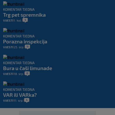
KOMENTAR TJEDNA
Trg pet spremnika
5
VIJESTI
1. kol.
|
|
KOMENTAR TJEDNA
Porazna inspekcija
11
VIJESTI
25. srp.
|
|
KOMENTAR TJEDNA
Bura u čaši limunade
0
VIJESTI
18. srp.
|
|
KOMENTAR TJEDNA
VAR ili VARka?
4
VIJESTI
11. srp.
|
|