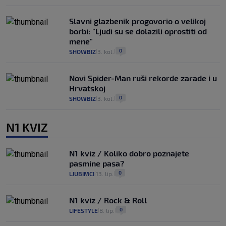
Slavni glazbenik progovorio o velikoj
borbi: "Ljudi su se dolazili oprostiti od
mene"
0
SHOWBIZ
3. kol.
|
|
Novi Spider-Man ruši rekorde zarade i u
Hrvatskoj
0
SHOWBIZ
3. kol.
|
|
N1 KVIZ
N1 kviz / Koliko dobro poznajete
pasmine pasa?
0
LJUBIMCI
13. lip.
|
|
N1 kviz / Rock & Roll
0
LIFESTYLE
8. lip.
|
|