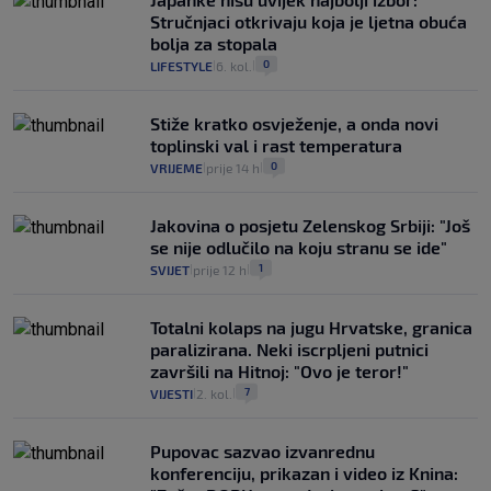
Stručnjaci otkrivaju koja je ljetna obuća
bolja za stopala
0
LIFESTYLE
6. kol.
|
|
Stiže kratko osvježenje, a onda novi
toplinski val i rast temperatura
0
VRIJEME
prije 14 h
|
|
Jakovina o posjetu Zelenskog Srbiji: "Još
se nije odlučilo na koju stranu se ide"
1
SVIJET
prije 12 h
|
|
Totalni kolaps na jugu Hrvatske, granica
paralizirana. Neki iscrpljeni putnici
završili na Hitnoj: "Ovo je teror!"
7
VIJESTI
2. kol.
|
|
Pupovac sazvao izvanrednu
konferenciju, prikazan i video iz Knina: