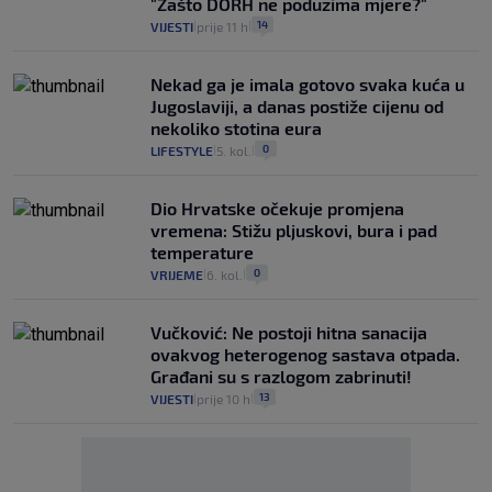
"Zašto DORH ne poduzima mjere?"
14
VIJESTI
prije 11 h
|
|
Nekad ga je imala gotovo svaka kuća u
Jugoslaviji, a danas postiže cijenu od
nekoliko stotina eura
0
LIFESTYLE
5. kol.
|
|
Dio Hrvatske očekuje promjena
vremena: Stižu pljuskovi, bura i pad
temperature
0
VRIJEME
6. kol.
|
|
Vučković: Ne postoji hitna sanacija
ovakvog heterogenog sastava otpada.
Građani su s razlogom zabrinuti!
13
VIJESTI
prije 10 h
|
|