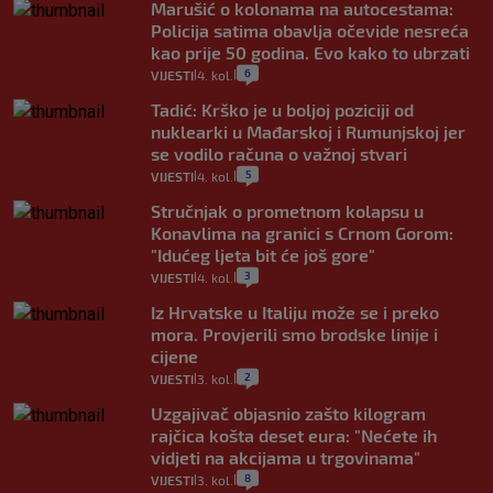
Marušić o kolonama na autocestama:
Policija satima obavlja očevide nesreća
kao prije 50 godina. Evo kako to ubrzati
6
VIJESTI
4. kol.
|
|
Tadić: Krško je u boljoj poziciji od
nuklearki u Mađarskoj i Rumunjskoj jer
se vodilo računa o važnoj stvari
5
VIJESTI
4. kol.
|
|
Stručnjak o prometnom kolapsu u
Konavlima na granici s Crnom Gorom:
"Idućeg ljeta bit će još gore"
3
VIJESTI
4. kol.
|
|
Iz Hrvatske u Italiju može se i preko
mora. Provjerili smo brodske linije i
cijene
2
VIJESTI
3. kol.
|
|
Uzgajivač objasnio zašto kilogram
rajčica košta deset eura: "Nećete ih
vidjeti na akcijama u trgovinama"
8
VIJESTI
3. kol.
|
|