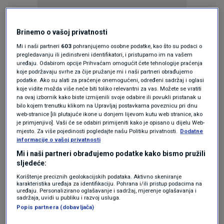
KAKVO JE TVOJE MIŠLJENJE O OVOME?
Brinemo o vašoj privatnosti
Mi i naši partneri
603
pohranjujemo osobne podatke, kao što su podaci o
Pridruži se raspravi ili pročitaj komentare
pregledavanju ili jedinstveni identifikatori, i pristupamo im na vašem
uređaju. Odabirom opcije Prihvaćam omogućit ćete tehnologije praćenja
koje podržavaju svrhe za čije pružanje mi i naši partneri obrađujemo
Budi prvi koji će ostaviti komentar
podatke. Ako su alati za praćenje onemogućeni, određeni sadržaj i oglasi
koje vidite možda više neće biti toliko relevantni za vas. Možete se vratiti
na ovaj izbornik kako biste izmijenili svoje odabire ili povukli pristanak u
bilo kojem trenutku klikom na Upravljaj postavkama poveznicu pri dnu
web-stranice [ili plutajuće ikone u donjem lijevom kutu web stranice, ako
Pratite nas na društvenim mrežama
je primjenjivo]. Vaši će se odabiri primijeniti kako je opisano u dijelu Web-
mjesto. Za više pojedinosti pogledajte našu Politiku privatnosti.
Dodatne
informacije o vašoj privatnosti
Mi i naši partneri obrađujemo podatke kako bismo pružili
sljedeće:
Korištenje preciznih geolokacijskih podataka. Aktivno skeniranje
karakteristika uređaja za identifikaciju. Pohrana i/ili pristup podacima na
uređaju. Personalizirano oglašavanje i sadržaj, mjerenje oglašavanja i
sadržaja, uvidi u publiku i razvoj usluga.
Popis partnera (dobavljača)