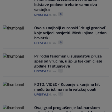
blistave podove trebate samo dva
sastojka
0
LIFESTYLE
6. kol.
|
|
Ovo su najbolji europski "drugi gradovi"
koje vrijedi posjetiti. Među njima i jedan
hrvatski
0
LIFESTYLE
6. kol.
|
|
Prirodni fenomen u susjedstvu pruža
spas od vrućina, u špilji tijekom cijele
godine 11 stupnjeva
1
LIFESTYLE
6. kol.
|
|
FOTO, VIDEO/ Kupanje s konjima hit
među turistima na hrvatskoj obali
1
LIFESTYLE
6. kol.
|
|
Ovaj grad proglašen je kulinarskom