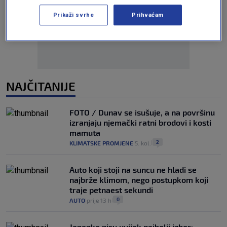
Oglas
Prikaži svrhe
Prihvaćam
NAJČITANIJE
FOTO / Dunav se isušuje, a na površinu
izranjaju njemački ratni brodovi i kosti
mamuta
2
KLIMATSKE PROMJENE
5. kol.
|
|
Auto koji stoji na suncu ne hladi se
najbrže klimom, nego postupkom koji
traje petnaest sekundi
0
AUTO
prije 13 h
|
|
Japanke nisu uvijek najbolji izbor: