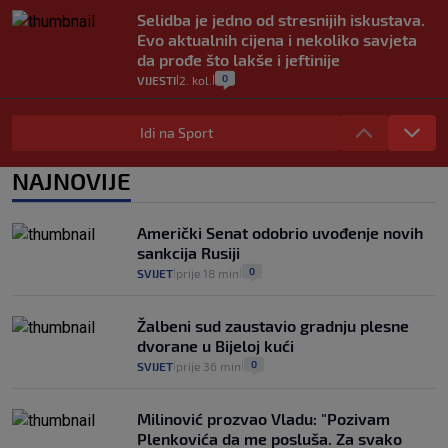
Selidba je jedno od stresnijih iskustava.
Evo aktualnih cijena i nekoliko savjeta
da prođe što lakše i jeftinije
0
VIJESTI
2. kol.
|
|
Izračunali smo koliko košta putovanje
automobilom na Hvar iz Zagreba, a
Idi na Sport
koliko iz Osijeka
14
VIJESTI
2. kol.
NAJNOVIJE
|
|
"Kći je otišla na more, a zaboravila
zdravstvenu iskaznicu". Kakva su prava
Američki Senat odobrio uvođenje novih
pacijenata izvan mjesta prebivališta?
sankcija Rusiji
1
VIJESTI
1. kol.
|
|
0
SVIJET
prije 18 min
|
|
Žalbeni sud zaustavio gradnju plesne
dvorane u Bijeloj kući
0
SVIJET
prije 36 min
|
|
Milinović prozvao Vladu: "Pozivam
Plenkovića da me posluša. Za svako