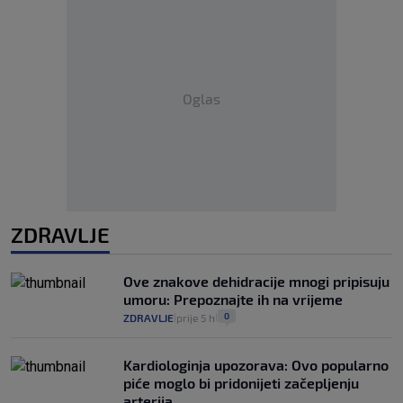
Oglas
ZDRAVLJE
Ove znakove dehidracije mnogi pripisuju
umoru: Prepoznajte ih na vrijeme
0
ZDRAVLJE
prije 5 h
|
|
Kardiologinja upozorava: Ovo popularno
piće moglo bi pridonijeti začepljenju
arterija