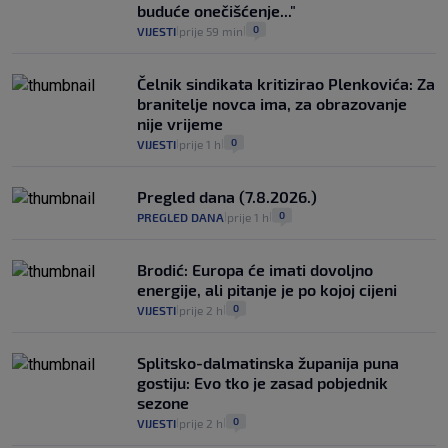
buduće onečišćenje..."
0
VIJESTI
prije 59 min
|
|
Čelnik sindikata kritizirao Plenkovića: Za
branitelje novca ima, za obrazovanje
nije vrijeme
0
VIJESTI
prije 1 h
|
|
Pregled dana (7.8.2026.)
0
PREGLED DANA
prije 1 h
|
|
Brodić: Europa će imati dovoljno
energije, ali pitanje je po kojoj cijeni
0
VIJESTI
prije 2 h
|
|
Splitsko-dalmatinska županija puna
gostiju: Evo tko je zasad pobjednik
sezone
0
VIJESTI
prije 2 h
|
|