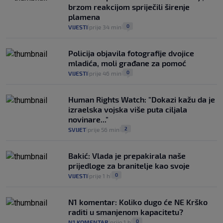
brzom reakcijom spriječili širenje
plamena
0
VIJESTI
prije 34 min
|
|
Policija objavila fotografije dvojice
mladića, moli građane za pomoć
0
VIJESTI
prije 46 min
|
|
Human Rights Watch: "Dokazi kažu da je
izraelska vojska više puta ciljala
novinare..."
2
SVIJET
prije 56 min
|
|
Bakić: Vlada je prepakirala naše
prijedloge za branitelje kao svoje
0
VIJESTI
prije 1 h
|
|
N1 komentar: Koliko dugo će NE Krško
raditi u smanjenom kapacitetu?
0
N1 KOMENTAR
prije 1 h
|
|