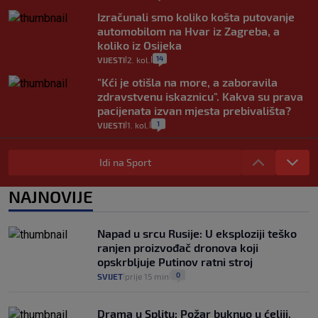
Izračunali smo koliko košta putovanje
automobilom na Hvar iz Zagreba, a
koliko iz Osijeka
14
VIJESTI
2. kol.
|
|
"Kći je otišla na more, a zaboravila
zdravstvenu iskaznicu". Kakva su prava
pacijenata izvan mjesta prebivališta?
1
VIJESTI
1. kol.
|
|
Provjerili smo "što ćemo onda" ako
Plenković na 15 dana ukine mjere: "Ne bi
Idi na Sport
se dogodilo ništa. Vlada se zaljubila u te
intervencije"
NAJNOVIJE
25
VIJESTI
30. srp.
|
|
Analitičar o Mostu: Oni su u yin-yang
Napad u srcu Rusije: U eksploziji teško
poziciji i imaju drugog najpoznatijeg
ranjen proizvođač dronova koji
bravara u povijesti Hrvatske
opskrbljuje Putinov ratni stroj
16
VIJESTI
30. srp.
|
|
0
SVIJET
prije 15 min
|
|
Drama u Splitu: Požar buknuo u ćeliji,