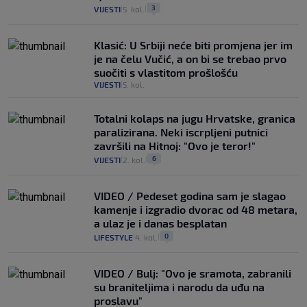
3
VIJESTI
5. kol.
|
|
Klasić: U Srbiji neće biti promjena jer im
je na čelu Vučić, a on bi se trebao prvo
suočiti s vlastitom prošlošću
VIJESTI
5. kol.
|
Totalni kolaps na jugu Hrvatske, granica
paralizirana. Neki iscrpljeni putnici
završili na Hitnoj: "Ovo je teror!"
6
VIJESTI
2. kol.
|
|
VIDEO / Pedeset godina sam je slagao
kamenje i izgradio dvorac od 48 metara,
a ulaz je i danas besplatan
0
LIFESTYLE
4. kol.
|
|
VIDEO / Bulj: "Ovo je sramota, zabranili
su braniteljima i narodu da uđu na
proslavu"