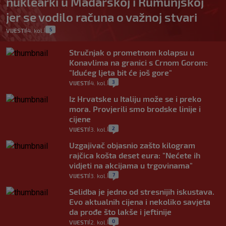
nuklearki u Mađarskoj i Rumunjskoj
jer se vodilo računa o važnoj stvari
5
VIJESTI
4. kol.
|
|
Stručnjak o prometnom kolapsu u
Konavlima na granici s Crnom Gorom:
"Idućeg ljeta bit će još gore"
3
VIJESTI
4. kol.
|
|
Iz Hrvatske u Italiju može se i preko
mora. Provjerili smo brodske linije i
cijene
2
VIJESTI
3. kol.
|
|
Uzgajivač objasnio zašto kilogram
rajčica košta deset eura: "Nećete ih
vidjeti na akcijama u trgovinama"
7
VIJESTI
3. kol.
|
|
Selidba je jedno od stresnijih iskustava.
Evo aktualnih cijena i nekoliko savjeta
da prođe što lakše i jeftinije
0
VIJESTI
2. kol.
|
|