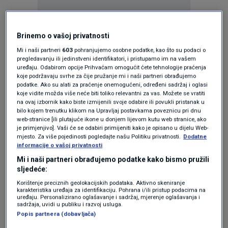
Brinemo o vašoj privatnosti
KAKVO JE TVOJE MIŠLJENJE O OVOME?
Mi i naši partneri
603
pohranjujemo osobne podatke, kao što su podaci o
pregledavanju ili jedinstveni identifikatori, i pristupamo im na vašem
Pridruži se raspravi ili pročitaj komentare
uređaju. Odabirom opcije Prihvaćam omogućit ćete tehnologije praćenja
koje podržavaju svrhe za čije pružanje mi i naši partneri obrađujemo
podatke. Ako su alati za praćenje onemogućeni, određeni sadržaj i oglasi
Pošalji komentar
koje vidite možda više neće biti toliko relevantni za vas. Možete se vratiti
na ovaj izbornik kako biste izmijenili svoje odabire ili povukli pristanak u
bilo kojem trenutku klikom na Upravljaj postavkama poveznicu pri dnu
web-stranice [ili plutajuće ikone u donjem lijevom kutu web stranice, ako
je primjenjivo]. Vaši će se odabiri primijeniti kako je opisano u dijelu Web-
Pročitaj komentare (
1
)
mjesto. Za više pojedinosti pogledajte našu Politiku privatnosti.
Dodatne
informacije o vašoj privatnosti
Mi i naši partneri obrađujemo podatke kako bismo pružili
sljedeće:
Pratite nas na društvenim mrežama
Korištenje preciznih geolokacijskih podataka. Aktivno skeniranje
karakteristika uređaja za identifikaciju. Pohrana i/ili pristup podacima na
uređaju. Personalizirano oglašavanje i sadržaj, mjerenje oglašavanja i
sadržaja, uvidi u publiku i razvoj usluga.
Popis partnera (dobavljača)