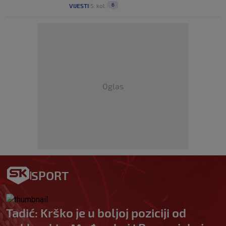
6
VIJESTI
5. kol.
|
|
Oglas
SPORT
Tadić: Krško je u boljoj poziciji od