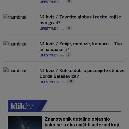
0
LIFESTYLE
8. lip.
|
|
N1 kviz / Zavrtite globus i recite koji je
ovo grad?
0
LIFESTYLE
2. lip.
|
|
N1 kviz / Zmije, meduze, komarci... Tko
je najopasniji?
0
LIFESTYLE
1. lip.
|
|
N1 kviz / Koliko dobro poznajete stihove
Đorđa Balaševića?
11
LIFESTYLE
18. svi.
|
|
Znanstvenik detaljno objasnio
kako se treba uništiti asteroid koji