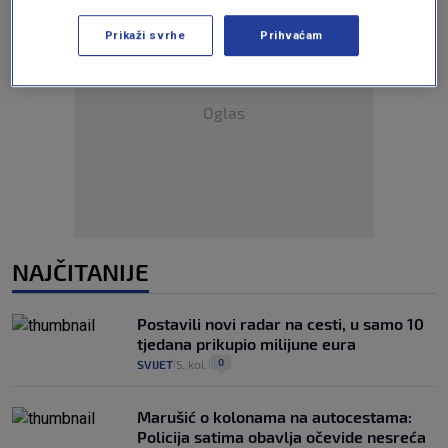
Prikaži svrhe
Prihvaćam
Oglas
NAJČITANIJE
Postavili novi radar na cesti, u samo 10
tjedana prikupio milijune eura
0
SVIJET
5. kol.
|
|
Marušić o kolonama na autocestama:
Policija satima obavlja očevide nesreća