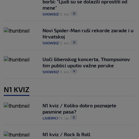
borbi: "Ljudi su se dolazili oprostiti od
mene"
0
SHOWBIZ
3. kol.
|
|
Novi Spider-Man ruši rekorde zarade i u
Hrvatskoj
0
SHOWBIZ
3. kol.
|
|
Uoči šibenskog koncerta, Thompsonov
tim publici uputio važne poruke
4
SHOWBIZ
3. kol.
|
|
N1 KVIZ
N1 kviz / Koliko dobro poznajete
pasmine pasa?
0
LJUBIMCI
13. lip.
|
|
N1 kviz / Rock & Roll