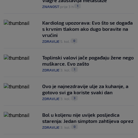
Viagre zaustavlja metastaze
1
ZNANOST
prije 3 h
|
|
Kardiolog upozorava: Evo što se događa
s krvnim tlakom ako dugo boravite na
vrućini
0
ZDRAVLJE
5. kol.
|
|
Toplinski valovi jače pogađaju žene nego
muškarce. Evo zašto
1
ZDRAVLJE
3. kol.
|
|
Ovo je najnezdravije ulje za kuhanje, a
gotovo svi ga koriste svaki dan
3
ZDRAVLJE
3. kol.
|
|
Bol u koljenu nije uvijek posljedica
starenja: Jedan simptom zahtijeva oprez
0
ZDRAVLJE
3. kol.
|
|