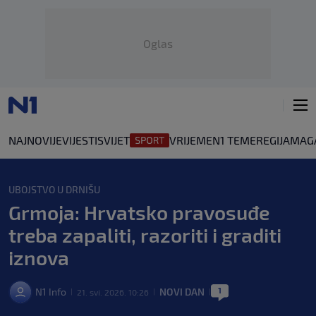
Oglas
NAJNOVIJE
VIJESTI
SVIJET
VRIJEME
N1 TEME
REGIJA
MAG
UBOJSTVO U DRNIŠU
Grmoja: Hrvatsko pravosuđe
treba zapaliti, razoriti i graditi
iznova
1
N1 Info
NOVI DAN
21. svi. 2026. 10:26
|
|
|