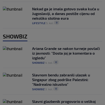
Nekad ga je imala gotovo svaka kuća u
Jugoslaviji, a danas postiže cijenu od
nekoliko stotina eura
0
LIFESTYLE
5. kol.
|
|
SHOWBIZ
Ariana Grande se nakon turneje povlači
iz javnosti: "Dosta joj je komentara o
izgledu"
0
SHOWBIZ
4. kol.
|
|
Slavnom bendu zabranili ulazak u
Singapur zbog podrške Palestini:
"Nadrealno iskustvo"
0
SHOWBIZ
3. kol.
|
|
Slavni glazbenik progovorio o velikoj