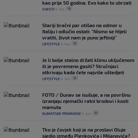
kao prije 50 godina. Evo kako to ubrzati
6
VIJESTI
4. kol.
|
|
Stariji bračni par otišao na odmor u
Italiju i odlučio ostati: "Nismo se htjeli
vratiti, život nam je puno jeftiniji"
0
LIFESTYLE
4. kol.
|
|
Je li bolje stalno držati klimu uključenom
ili je povremeno gasiti? Stručnjaci
otkrivaju kada ćete najviše uštedjeti
0
LIFESTYLE
4. kol.
|
|
FOTO / Dunav se isušuje, a na površinu
izranjaju njemački ratni brodovi i kosti
mamuta
0
KLIMATSKE PROMJENE
5. kol.
|
|
Tko je čovjek koji je na proslavi Oluje
sjedio između Plenkovića i Milanovića?