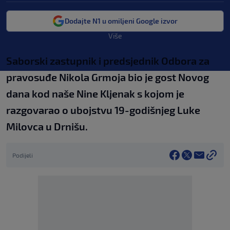
Dodajte N1 u omiljeni Google izvor
Više
Saborski zastupnik i predsjednik Odbora za
pravosuđe Nikola Grmoja bio je gost Novog
dana kod naše Nine Kljenak s kojom je
razgovarao o ubojstvu 19-godišnjeg Luke
Milovca u Drnišu.
Podijeli