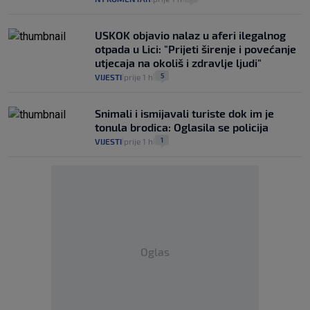
USKOK objavio nalaz u aferi ilegalnog
otpada u Lici: "Prijeti širenje i povećanje
utjecaja na okoliš i zdravlje ljudi"
5
VIJESTI
prije 1 h
|
|
Snimali i ismijavali turiste dok im je
tonula brodica: Oglasila se policija
1
VIJESTI
prije 1 h
|
|
Oglas