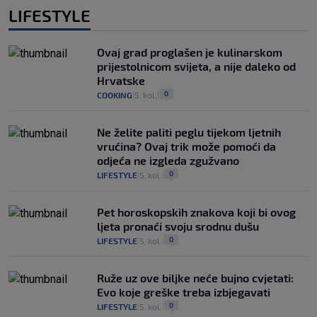
LIFESTYLE
Ovaj grad proglašen je kulinarskom
prijestolnicom svijeta, a nije daleko od
Hrvatske
0
COOKING
5. kol.
|
|
Ne želite paliti peglu tijekom ljetnih
vrućina? Ovaj trik može pomoći da
odjeća ne izgleda zgužvano
0
LIFESTYLE
5. kol.
|
|
Pet horoskopskih znakova koji bi ovog
ljeta pronaći svoju srodnu dušu
0
LIFESTYLE
5. kol.
|
|
Ruže uz ove biljke neće bujno cvjetati:
Evo koje greške treba izbjegavati
0
LIFESTYLE
5. kol.
|
|