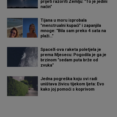
prijeti razoriti Zemlju: "To je jedini
način"
Tijana u moru isprobala
"menstrualni kupaći" i zapanjila
mnoge: "Bila sam preko 4 sata na
plaži..."
SpaceX-ova raketa poletjela je
prema Mjesecu: Pogodila je ga je
brzinom "sedam puta brže od
zvuka"
Jedna pogreška koju svi radi
uništava živicu tijekom ljeta: Evo
kako joj pomoći s koprivom