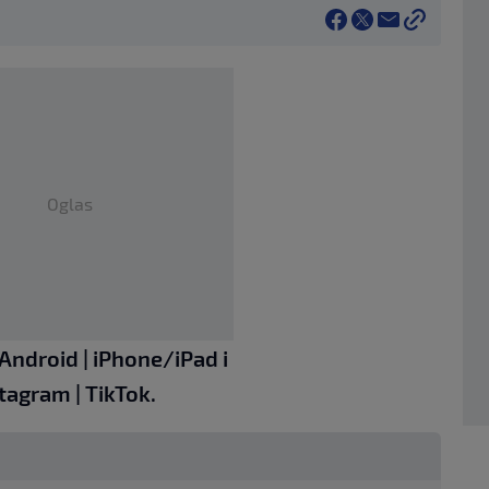
Oglas
Android
|
iPhone/iPad
i
stagram
|
TikTok
.