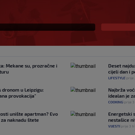
ban je upravo to i
ta: Mekane su, prozračne i
Deset najduž
 turu
cijeli dan i
LIFESTYLE
prije
|
s dronom u Leipzigu:
Najbrža voć
ana provokacija"
idealan je za
COOKING
prije 3
|
gosti unište apartman? Evo
Energetski s
 za naknadu štete
nestašice ni
VIJESTI
prije 3 h
|
|