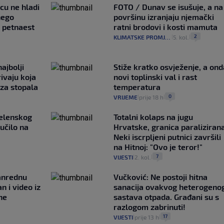
ncu ne hladi
FOTO / Dunav se isušuje, a na
nego
površinu izranjaju njemački
e petnaest
ratni brodovi i kosti mamuta
2
KLIMATSKE PROMJENE
5. kol.
|
|
ajbolji
Stiže kratko osvježenje, a ond
rivaju koja
novi toplinski val i rast
 za stopala
temperatura
0
VRIJEME
prije 18 h
|
|
Zelenskog
Totalni kolaps na jugu
lučilo na
Hrvatske, granica paralizirana
Neki iscrpljeni putnici završili
na Hitnoj: "Ovo je teror!"
7
VIJESTI
2. kol.
|
|
anrednu
Vučković: Ne postoji hitna
n i video iz
sanacija ovakvog heterogeno
ne
sastava otpada. Građani su s
razlogom zabrinuti!
17
VIJESTI
prije 13 h
|
|