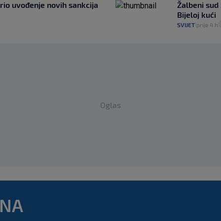
rio uvođenje novih sankcija
Žalbeni sud
Bijeloj kući
SVIJET
prije 4 h
|
|
Oglas
DNA