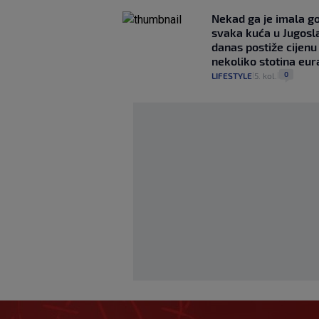
Nekad ga je imala g
svaka kuća u Jugoslav
danas postiže cijenu
nekoliko stotina eur
0
LIFESTYLE
5. kol.
|
|
Bennacer raskinuo