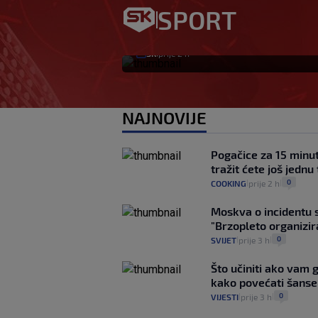
slobodan igrač: Bo
SPORT
htio, ali…
SK
prije 2 h
|
NAJNOVIJE
Pogačice za 15 minu
tražit ćete još jednu
0
COOKING
prije 2 h
|
|
Moskva o incidentu 
"Brzopleto organizir
0
SVIJET
prije 3 h
|
|
Što učiniti ako vam 
kako povećati šanse
0
VIJESTI
prije 3 h
|
|