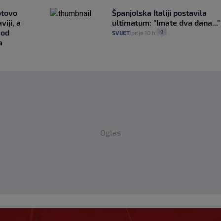
otovo
Španjolska Italiji postavila
iji, a
ultimatum: "Imate dva dana..."
 od
0
SVIJET
prije 10 h
|
|
a
Oglas
 s Milanom i sada je