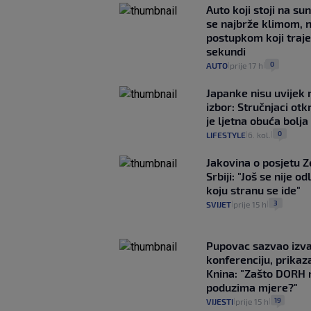
Auto koji stoji na su
se najbrže klimom, 
postupkom koji traj
sekundi
0
AUTO
prije 17 h
|
|
Japanke nisu uvijek n
izbor: Stručnjaci otk
je ljetna obuća bolja
0
LIFESTYLE
6. kol.
|
|
Jakovina o posjetu 
Srbiji: "Još se nije od
koju stranu se ide"
3
SVIJET
prije 15 h
|
|
Pupovac sazvao izv
konferenciju, prikaza
Knina: "Zašto DORH 
poduzima mjere?"
19
VIJESTI
prije 15 h
|
|