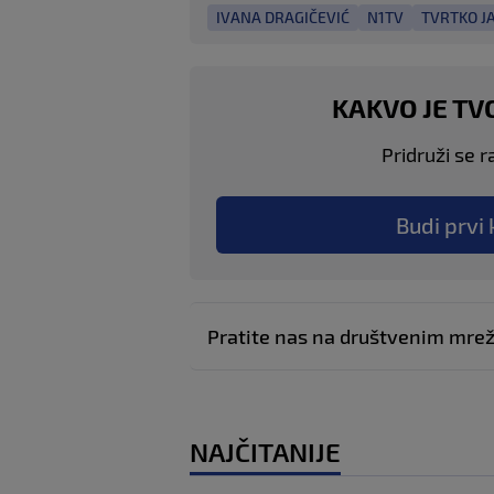
IVANA DRAGIČEVIĆ
N1TV
TVRTKO J
KAKVO JE TV
Pridruži se r
Budi prvi 
Pratite nas na društvenim mr
NAJČITANIJE