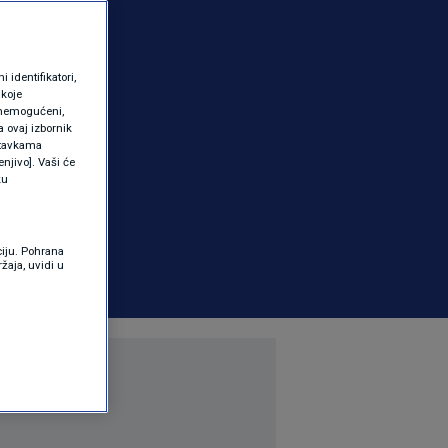
identifikatori,
 koje
 onemogućeni,
a ovaj izbornik
ostavkama
njivo]. Vaši će
ku
ciju. Pohrana
žaja, uvidi u