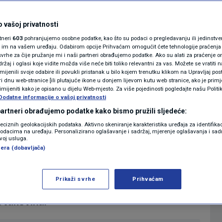
a izbora u
MAGAZIN
N1 KOMENTAR
sljedica za Europu
 vašoj privatnosti
rtneri
603
pohranjujemo osobne podatke, kao što su podaci o pregledavanju ili jedinstveni 
KOLUMNE
o im na vašem uređaju. Odabirom opcije Prihvaćam omogućit ćete tehnologije praćenja
vrhe za čije pružanje mi i naši partneri obrađujemo podatke. Ako su alati za praćenje
0
 11:40
NOVI DAN
komentara
|
|
žaj i oglasi koje vidite možda više neće biti toliko relevantni za vas. Možete se vratiti n
N1(DIS)INFO
zmijenili svoje odabire ili povukli pristanak u bilo kojem trenutku klikom na Upravljaj p
i dnu web-stranice [ili plutajuće ikone u donjem lijevom kutu web stranice, ako je primje
KLIMATSKE PROMJENE
rimijeniti kako je opisano u dijelu Web-mjesto. Za više pojedinosti pogledajte našu Politi
Više
Dodatne informacije o vašoj privatnosti
FOTO
 partneri obrađujemo podatke kako bismo pružili sljedeće:
reciznih geolokacijskih podataka. Aktivno skeniranje karakteristika uređaja za identifika
p podacima na uređaju. Personalizirano oglašavanje i sadržaj, mjerenje oglašavanja i sadr
VIDEO
koj, cijeli svijet je nestrpljivo čekao
zvoj usluga.
era (dobavljača)
novi kancelar bit će demokršćanin Friedrich
postigao je i krajnje desni AfD. Sve je u
Prikaži svrhe
Prihvaćam
komentirala naša novinarka Ivana
o Jakovina.