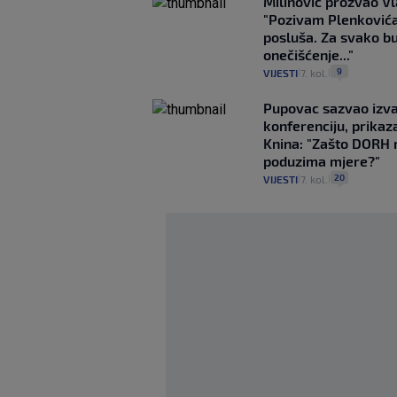
Milinović prozvao Vl
"Pozivam Plenković
posluša. Za svako b
onečišćenje..."
9
VIJESTI
7. kol.
|
|
Pupovac sazvao izv
konferenciju, prikaza
Knina: "Zašto DORH 
poduzima mjere?"
20
VIJESTI
7. kol.
|
|