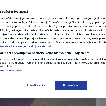
ranu pojavila
MAGAZIN
N1 KOMENTAR
 vašoj privatnosti
votinja?
rtneri
603
pohranjujemo osobne podatke, kao što su podaci o pregledavanju ili jedinstveni 
KOLUMNE
o im na vašem uređaju. Odabirom opcije Prihvaćam omogućit ćete tehnologije praćenja
vrhe za čije pružanje mi i naši partneri obrađujemo podatke. Ako su alati za praćenje
0
09:56
09:58
VIJESTI
komentara
>
|
|
žaj i oglasi koje vidite možda više neće biti toliko relevantni za vas. Možete se vratiti n
N1(DIS)INFO
zmijenili svoje odabire ili povukli pristanak u bilo kojem trenutku klikom na Upravljaj p
i dnu web-stranice [ili plutajuće ikone u donjem lijevom kutu web stranice, ako je primje
KLIMATSKE PROMJENE
rimijeniti kako je opisano u dijelu Web-mjesto. Za više pojedinosti pogledajte našu Politi
Dodatne informacije o vašoj privatnosti
FOTO
 partneri obrađujemo podatke kako bismo pružili sljedeće:
reciznih geolokacijskih podataka. Aktivno skeniranje karakteristika uređaja za identifika
p podacima na uređaju. Personalizirano oglašavanje i sadržaj, mjerenje oglašavanja i sadr
VIDEO
zvoj usluga.
era (dobavljača)
Prikaži svrhe
Prihvaćam