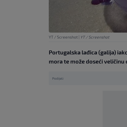
YT / Screenshot
|
YT / Screenshot
Portugalska lađica (galija) iako
mora te može doseći veličinu 
Podijeli