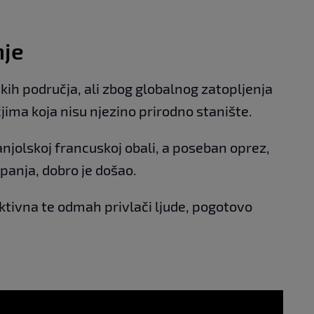
nje
ih područja, ali zbog globalnog zatopljenja
čjima koja nisu njezino prirodno stanište.
anjolskoj francuskoj obali, a poseban oprez,
panja, dobro je došao.
aktivna te odmah privlači ljude, pogotovo