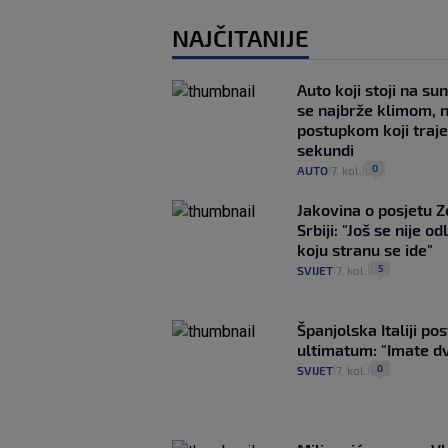
NAJČITANIJE
Auto koji stoji na su
se najbrže klimom, 
postupkom koji traj
sekundi
0
AUTO
7. kol.
|
|
Jakovina o posjetu 
Srbiji: "Još se nije od
koju stranu se ide"
5
SVIJET
7. kol.
|
|
Španjolska Italiji pos
ultimatum: "Imate dv
0
SVIJET
7. kol.
|
|