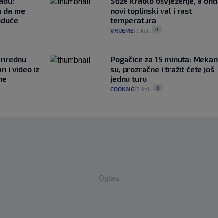
adu:
Stiže kratko osvježenje, a ond
a da me
novi toplinski val i rast
uduće
temperatura
0
VRIJEME
7. kol.
|
|
anrednu
Pogačice za 15 minuta: Mekan
n i video iz
su, prozračne i tražit ćete još
ne
jednu turu
0
COOKING
7. kol.
|
|
Oglas