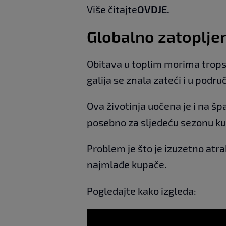
Više čitajte
OVDJE
.
Globalno zatoplje
Obitava u toplim morima tropsk
galija se znala zateći i u podru
Ova životinja uočena je i na šp
posebno za sljedeću sezonu ku
Problem je što je izuzetno atr
najmlađe kupače.
Pogledajte kako izgleda: