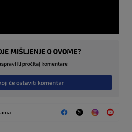
OJE MIŠLJENJE O OVOME?
aspravi ili pročitaj komentare
koji će ostaviti komentar
ežama