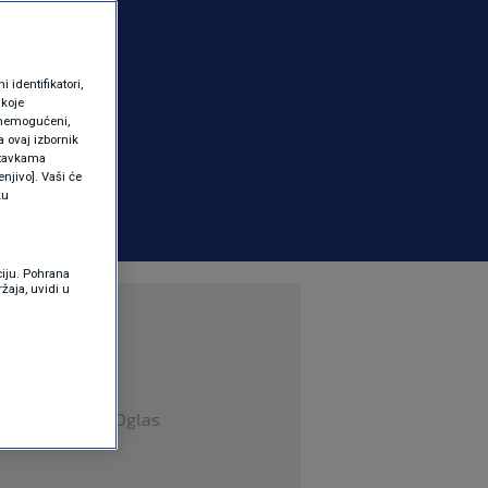
identifikatori,
 koje
 onemogućeni,
a ovaj izbornik
ostavkama
njivo]. Vaši će
ku
ciju. Pohrana
žaja, uvidi u
Oglas