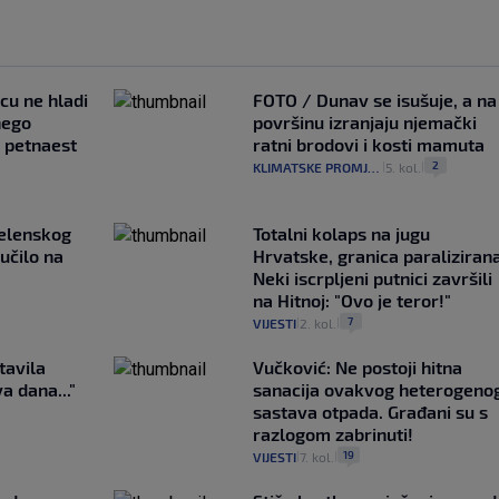
ncu ne hladi
FOTO / Dunav se isušuje, a na
nego
površinu izranjaju njemački
e petnaest
ratni brodovi i kosti mamuta
2
KLIMATSKE PROMJENE
5. kol.
|
|
Zelenskog
Totalni kolaps na jugu
lučilo na
Hrvatske, granica paralizirana
Neki iscrpljeni putnici završili
na Hitnoj: "Ovo je teror!"
7
VIJESTI
2. kol.
|
|
tavila
Vučković: Ne postoji hitna
a dana..."
sanacija ovakvog heterogeno
sastava otpada. Građani su s
razlogom zabrinuti!
19
VIJESTI
7. kol.
|
|