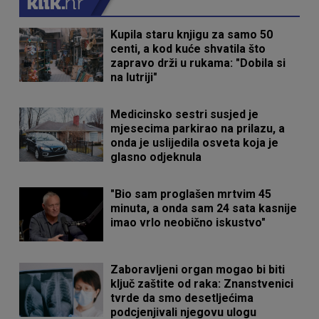
Kupila staru knjigu za samo 50
centi, a kod kuće shvatila što
zapravo drži u rukama: "Dobila si
na lutriji"
Medicinsko sestri susjed je
mjesecima parkirao na prilazu, a
onda je uslijedila osveta koja je
glasno odjeknula
"Bio sam proglašen mrtvim 45
minuta, a onda sam 24 sata kasnije
imao vrlo neobično iskustvo"
Zaboravljeni organ mogao bi biti
ključ zaštite od raka: Znanstvenici
tvrde da smo desetljećima
podcjenjivali njegovu ulogu