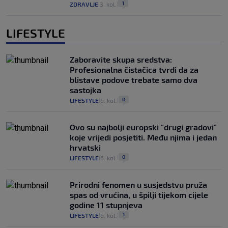
1
ZDRAVLJE
3. kol.
|
|
LIFESTYLE
Zaboravite skupa sredstva:
Profesionalna čistačica tvrdi da za
blistave podove trebate samo dva
sastojka
0
LIFESTYLE
6. kol.
|
|
Ovo su najbolji europski "drugi gradovi"
koje vrijedi posjetiti. Među njima i jedan
hrvatski
0
LIFESTYLE
6. kol.
|
|
Prirodni fenomen u susjedstvu pruža
spas od vrućina, u špilji tijekom cijele
godine 11 stupnjeva
1
LIFESTYLE
6. kol.
|
|