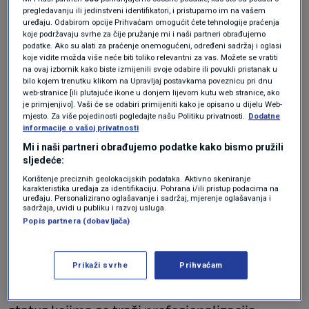
pregledavanju ili jedinstveni identifikatori, i pristupamo im na vašem
Inicijativa traži i dostupnije socijalne usluge na
uređaju. Odabirom opcije Prihvaćam omogućit ćete tehnologije praćenja
koje podržavaju svrhe za čije pružanje mi i naši partneri obrađujemo
cijelom području Hrvatske, čime bi se bitno
podatke. Ako su alati za praćenje onemogućeni, određeni sadržaj i oglasi
koje vidite možda više neće biti toliko relevantni za vas. Možete se vratiti
popravio položaj djece s teškoćama i osoba s
na ovaj izbornik kako biste izmijenili svoje odabire ili povukli pristanak u
bilo kojem trenutku klikom na Upravljaj postavkama poveznicu pri dnu
invaliditetom. Zahtijevaju i veću podršku
web-stranice [ili plutajuće ikone u donjem lijevom kutu web stranice, ako
je primjenjivo]. Vaši će se odabiri primijeniti kako je opisano u dijelu Web-
obiteljima i rasterećenje roditelja njegovatelja,
mjesto. Za više pojedinosti pogledajte našu Politiku privatnosti.
Dodatne
informacije o vašoj privatnosti
naročito u jednoroditeljskim obiteljima,
Mi i naši partneri obrađujemo podatke kako bismo pružili
obiteljima s više djece s teškoćama te
sljedeće:
obiteljima sa životno ugroženom djecom.
Korištenje preciznih geolokacijskih podataka. Aktivno skeniranje
karakteristika uređaja za identifikaciju. Pohrana i/ili pristup podacima na
uređaju. Personalizirano oglašavanje i sadržaj, mjerenje oglašavanja i
Prosvjed zahtijeva već regulirana pitanja
sadržaja, uvidi u publiku i razvoj usluga.
Popis partnera (dobavljača)
"Stoga ne možemo podržati prosvjed koji
zahtijeva već regulirana pitanja, poput
Prikaži svrhe
Prihvaćam
godišnjeg odmora ili bolovanja ili rješenja za