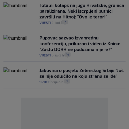
Totalni kolaps na jugu Hrvatske, granica
paralizirana. Neki iscrpljeni putnici
završili na Hitnoj: "Ovo je teror!"
7
VIJESTI
2. kol.
|
|
Pupovac sazvao izvanrednu
konferenciju, prikazan i video iz Knina:
"Zašto DORH ne poduzima mjere?"
14
VIJESTI
prije 5 h
|
|
Jakovina o posjetu Zelenskog Srbiji: "Još
se nije odlučilo na koju stranu se ide"
1
SVIJET
prije 6 h
|
|