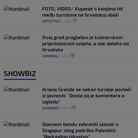
FOTO, VIDEO/ Kupanje s konjima hit
među turistima na hrvatskoj obali
1
LIFESTYLE
6. kol.
|
|
Ovaj grad proglašen je kulinarskom
prijestolnicom svijeta, a nije daleko od
Hrvatske
0
COOKING
5. kol.
|
|
SHOWBIZ
Ariana Grande se nakon turneje povlači
iz javnosti: "Dosta joj je komentara o
izgledu"
0
SHOWBIZ
4. kol.
|
|
Slavnom bendu zabranili ulazak u
Singapur zbog podrške Palestini:
"Nadrealno iskustvo"