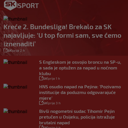
SPORT
Kreće 2. Bundesliga! Brekalo za SK
najavljuje: ‘U top formi sam, sve ćemo
iznenaditi’
SK
prije 2 h
|
S Engleskom je osvojio broncu na SP-u,
a sada je optužen za napad u noćnom
klubu
SK
prije 1 h
|
HNS osudio napad na Pejina: ‘Pozivamo
institucije da poduzmu odgovarajuće
mjere’
SK
prije 3 h
|
Bivši nogometni sudac Tihomir Pejin
pretučen u Osijeku, policija istražuje
brutalni napad
SK
prije 4 h
|