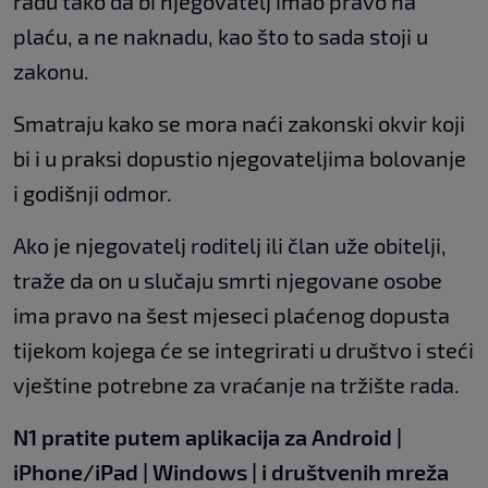
radu tako da bi njegovatelj imao pravo na
plaću, a ne naknadu, kao što to sada stoji u
zakonu.
Smatraju kako se mora naći zakonski okvir koji
bi i u praksi dopustio njegovateljima bolovanje
i godišnji odmor.
Ako je njegovatelj roditelj ili član uže obitelji,
traže da on u slučaju smrti njegovane osobe
ima pravo na šest mjeseci plaćenog dopusta
tijekom kojega će se integrirati u društvo i steći
vještine potrebne za vraćanje na tržište rada.
N1 pratite putem aplikacija za
Android
|
iPhone/iPad
|
Windows
| i društvenih mreža