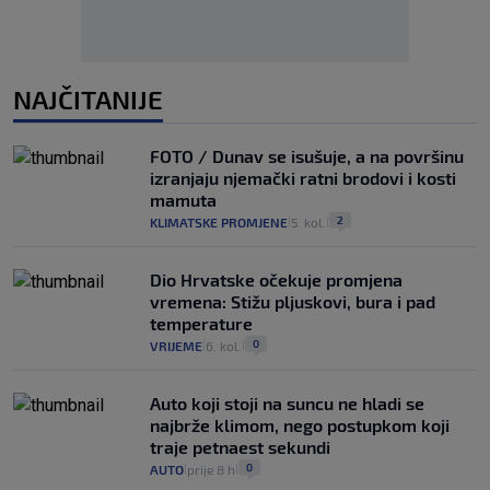
NAJČITANIJE
FOTO / Dunav se isušuje, a na površinu
izranjaju njemački ratni brodovi i kosti
mamuta
2
KLIMATSKE PROMJENE
5. kol.
|
|
Dio Hrvatske očekuje promjena
vremena: Stižu pljuskovi, bura i pad
temperature
0
VRIJEME
6. kol.
|
|
Auto koji stoji na suncu ne hladi se
najbrže klimom, nego postupkom koji
traje petnaest sekundi
0
AUTO
prije 8 h
|
|