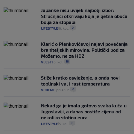
Japanke nisu uvijek najbolji izbor:
Stručnjaci otkrivaju koja je ljetna obuća
bolja za stopala
0
LIFESTYLE
6. kol.
|
|
Klarić o Plenkovićevoj najavi povećanja
braniteljskih mirovina: Politički bod za
Možemo, ne za HDZ
18
VIJESTI
6. kol.
|
|
Stiže kratko osvježenje, a onda novi
toplinski val i rast temperatura
0
VRIJEME
prije 9 h
|
|
Nekad ga je imala gotovo svaka kuća u
Jugoslaviji, a danas postiže cijenu od
nekoliko stotina eura
0
LIFESTYLE
5. kol.
|
|