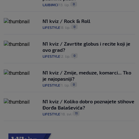
0
LJUBIMCI
13. lip.
|
|
N1 kviz / Rock & Roll
0
LIFESTYLE
8. lip.
|
|
N1 kviz / Zavrtite globus i recite koji je
ovo grad?
0
LIFESTYLE
2. lip.
|
|
N1 kviz / Zmije, meduze, komarci... Tko
je najopasniji?
0
LIFESTYLE
1. lip.
|
|
N1 kviz / Koliko dobro poznajete stihove
Đorđa Balaševića?
11
LIFESTYLE
18. svi.
|
|