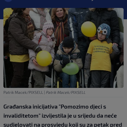
Patrik Macek/PIXSELL
|
Patrik Macek/PIXSELL
Građanska inicijativa "Pomozimo djeci s
invaliditetom" izvijestila je u srijedu da neće
sudjelovati na prosvjedu koji su za petak pred