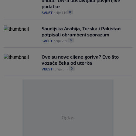
unutar UN-a dostavljala povjerljive
podatke
0
SVIJET
prije 1 h
|
|
Saudijska Arabija, Turska i Pakistan
potpisali obrambeni sporazum
0
SVIJET
prije 2 h
|
|
Ovo su nove cijene goriva? Evo što
vozače čeka od utorka
0
VIJESTI
prije 3 h
|
|
Oglas