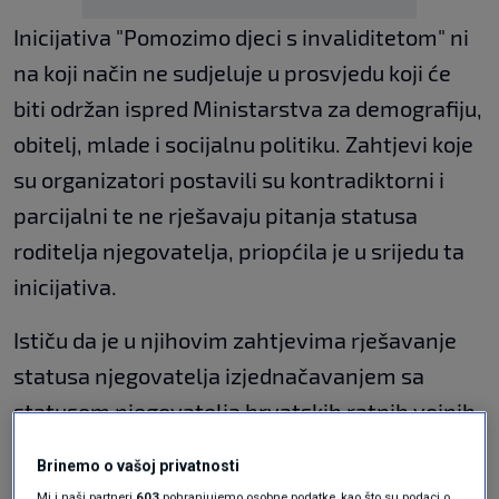
Inicijativa "Pomozimo djeci s invaliditetom" ni
na koji način ne sudjeluje u prosvjedu koji će
biti održan ispred Ministarstva za demografiju,
obitelj, mlade i socijalnu politiku. Zahtjevi koje
su organizatori postavili su kontradiktorni i
parcijalni te ne rješavaju pitanja statusa
roditelja njegovatelja, priopćila je u srijedu ta
inicijativa.
Ističu da je u njihovim zahtjevima rješavanje
statusa njegovatelja izjednačavanjem sa
statusom njegovatelja hrvatskih ratnih vojnih
invalida po pitanju prava i obaveza posebnim
Brinemo o vašoj privatnosti
pravilnikom.
Mi i naši partneri
603
pohranjujemo osobne podatke, kao što su podaci o