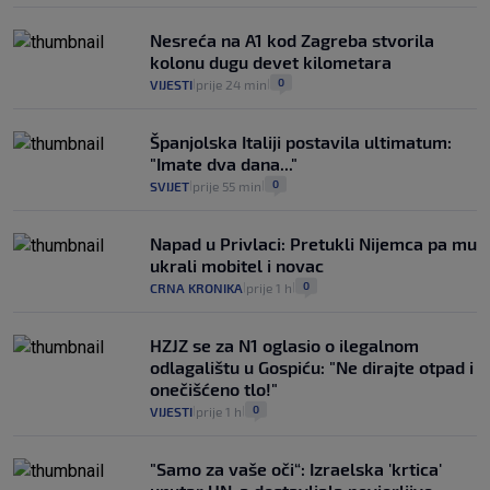
Nesreća na A1 kod Zagreba stvorila
kolonu dugu devet kilometara
0
VIJESTI
prije 24 min
|
|
Španjolska Italiji postavila ultimatum:
"Imate dva dana..."
0
SVIJET
prije 55 min
|
|
Napad u Privlaci: Pretukli Nijemca pa mu
ukrali mobitel i novac
0
CRNA KRONIKA
prije 1 h
|
|
HZJZ se za N1 oglasio o ilegalnom
odlagalištu u Gospiću: "Ne dirajte otpad i
onečišćeno tlo!"
0
VIJESTI
prije 1 h
|
|
"Samo za vaše oči“: Izraelska 'krtica'