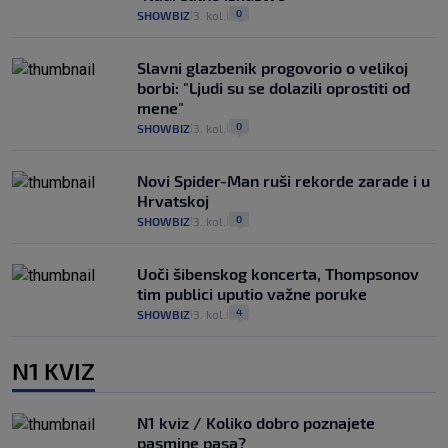
0
SHOWBIZ
3. kol.
|
|
Slavni glazbenik progovorio o velikoj
borbi: "Ljudi su se dolazili oprostiti od
mene"
0
SHOWBIZ
3. kol.
|
|
Novi Spider-Man ruši rekorde zarade i u
Hrvatskoj
0
SHOWBIZ
3. kol.
|
|
Uoči šibenskog koncerta, Thompsonov
tim publici uputio važne poruke
4
SHOWBIZ
3. kol.
|
|
N1 KVIZ
N1 kviz / Koliko dobro poznajete
pasmine pasa?