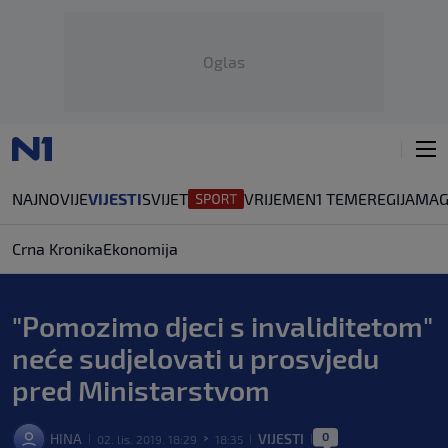
Oglas
NAJNOVIJE
VIJESTI
SVIJET
VRIJEME
N1 TEME
REGIJA
MAG
Crna Kronika
Ekonomija
"Pomozimo djeci s invaliditetom"
neće sudjelovati u prosvjedu
pred Ministarstvom
0
HINA
VIJESTI
02. lis. 2019. 18:29
18:35
|
>
|
|