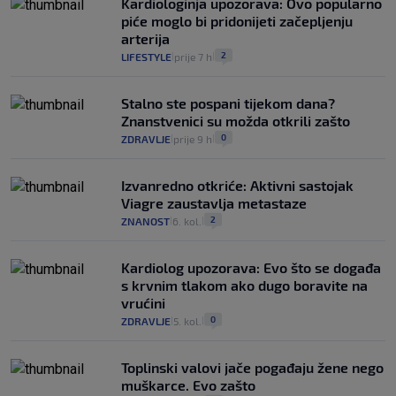
Kardiologinja upozorava: Ovo popularno
piće moglo bi pridonijeti začepljenju
arterija
2
LIFESTYLE
prije 7 h
|
|
Stalno ste pospani tijekom dana?
Znanstvenici su možda otkrili zašto
0
ZDRAVLJE
prije 9 h
|
|
Izvanredno otkriće: Aktivni sastojak
Viagre zaustavlja metastaze
2
ZNANOST
6. kol.
|
|
Kardiolog upozorava: Evo što se događa
s krvnim tlakom ako dugo boravite na
vrućini
0
ZDRAVLJE
5. kol.
|
|
Toplinski valovi jače pogađaju žene nego
muškarce. Evo zašto