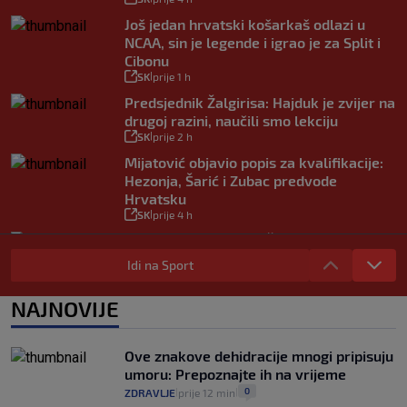
Još jedan hrvatski košarkaš odlazi u
NCAA, sin je legende i igrao je za Split i
Cibonu
SK
prije 1 h
|
Predsjednik Žalgirisa: Hajduk je zvijer na
drugoj razini, naučili smo lekciju
SK
prije 2 h
|
Mijatović objavio popis za kvalifikacije:
Hezonja, Šarić i Zubac predvode
Hrvatsku
SK
prije 4 h
|
Benfica ponovno želi Šutala? Portugalci
tvrde da je hrvatski stoper među
Idi na Sport
glavnim željama
SK
prije 6 h
|
NAJNOVIJE
Znate li kad je Hajduk u Europi zadnji put
dao pet golova? Igrali su Vlašić i Balić, a
trener je bio Burić
Ove znakove dehidracije mnogi pripisuju
SK
prije 7 h
umoru: Prepoznajte ih na vrijeme
|
0
ZDRAVLJE
prije 12 min
|
|