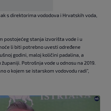
nak s direktorima vododova i Hrvatskih voda,
postojećeg stanja izvorišta vode i u
hoće li biti potrebno uvesti određene
sušnoj godini, maloj količini padalina, a
županiji. Potrošnja vode u odnosu na 2019.
isno o kojem se istarskom vodovodu radi",