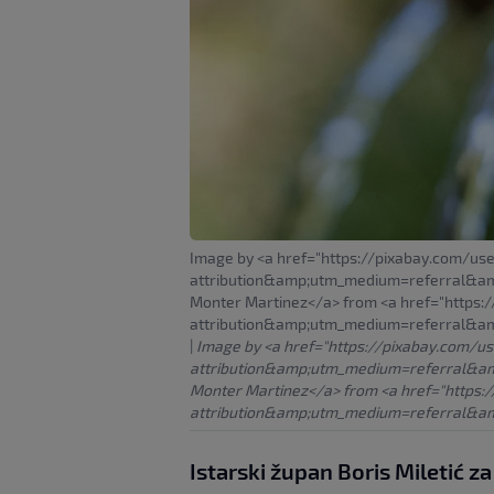
Image by <a href="https://pixabay.com/u
attribution&amp;utm_medium=referral&
Monter Martinez</a> from <a href="https:
attribution&amp;utm_medium=referral&a
|
Image by <a href="https://pixabay.com/u
attribution&amp;utm_medium=referral&a
Monter Martinez</a> from <a href="https:
attribution&amp;utm_medium=referral&a
Istarski župan Boris Miletić za