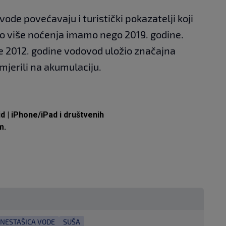
ode povećavaju i turistički pokazatelji koji
sto više noćenja imamo nego 2019. godine.
 je 2012. godine vodovod uložio značajna
mjerili na akumulaciju.
id
|
iPhone/iPad
i društvenih
m.
NESTAŠICA VODE
SUŠA