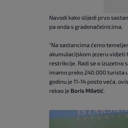
Navodi kako slijedi prvo sasta
pa onda s gradonačelnicima.
"Na sastancima ćemo temeljem 
akumulacijskom jezeru vidjeti 
restrikcije. Radi se o izuzetno 
imamo preko 240.000 turista u 
godinu je 11-14 posto veća, ov
rekao je
Boris Miletić
.