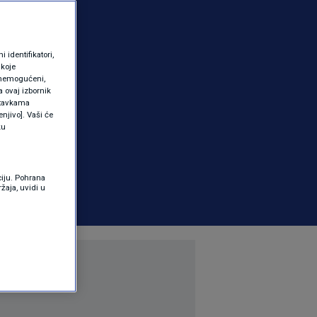
identifikatori,
 koje
 onemogućeni,
a ovaj izbornik
ostavkama
njivo]. Vaši će
ku
ciju. Pohrana
žaja, uvidi u