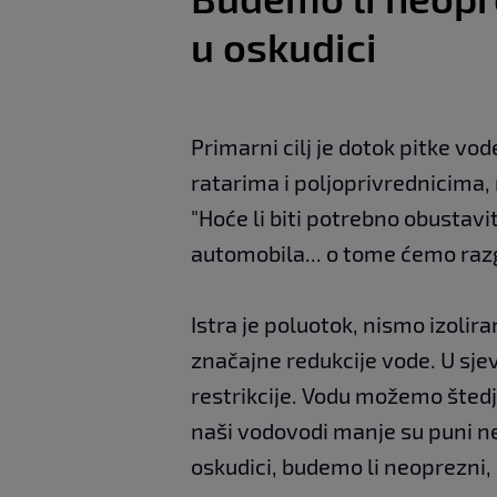
u oskudici
Primarni cilj je dotok pitke vo
ratarima i poljoprivrednicima, 
"Hoće li biti potrebno obustavit
automobila... o tome ćemo raz
Istra je poluotok, nismo izolir
značajne redukcije vode. U sjev
restrikcije. Vodu možemo štedj
naši vodovodi manje su puni n
oskudici, budemo li neoprezni, a