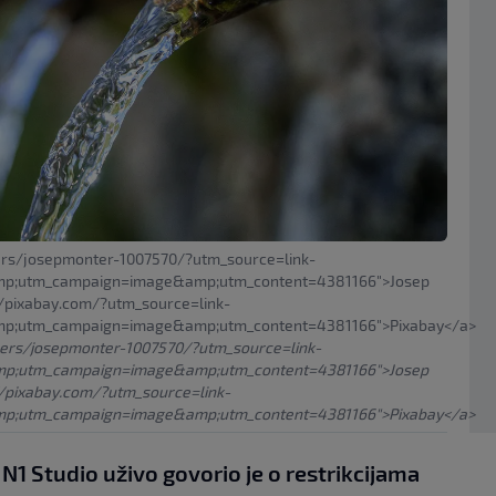
sers/josepmonter-1007570/?utm_source=link-
amp;utm_campaign=image&amp;utm_content=4381166">Josep
//pixabay.com/?utm_source=link-
mp;utm_campaign=image&amp;utm_content=4381166">Pixabay</a>
sers/josepmonter-1007570/?utm_source=link-
mp;utm_campaign=image&amp;utm_content=4381166">Josep
//pixabay.com/?utm_source=link-
mp;utm_campaign=image&amp;utm_content=4381166">Pixabay</a>
 N1 Studio uživo govorio je o restrikcijama