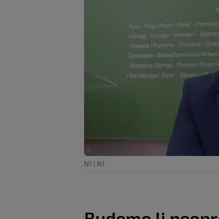
N1
|
N1
Budemo li neopr