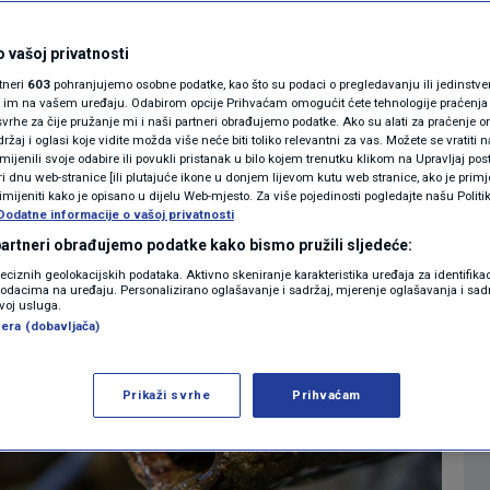
: Vodu možemo
MAGAZIN
N1 KOMENTAR
 vašoj privatnosti
e imamo
rtneri
603
pohranjujemo osobne podatke, kao što su podaci o pregledavanju ili jedinstveni 
KOLUMNE
o im na vašem uređaju. Odabirom opcije Prihvaćam omogućit ćete tehnologije praćenja
vrhe za čije pružanje mi i naši partneri obrađujemo podatke. Ako su alati za praćenje
0
13:08
13:12
VIJESTI
komentara
>
|
|
žaj i oglasi koje vidite možda više neće biti toliko relevantni za vas. Možete se vratiti n
N1(DIS)INFO
zmijenili svoje odabire ili povukli pristanak u bilo kojem trenutku klikom na Upravljaj p
i dnu web-stranice [ili plutajuće ikone u donjem lijevom kutu web stranice, ako je primje
KLIMATSKE PROMJENE
rimijeniti kako je opisano u dijelu Web-mjesto. Za više pojedinosti pogledajte našu Politi
Dodatne informacije o vašoj privatnosti
Više
FOTO
 partneri obrađujemo podatke kako bismo pružili sljedeće:
reciznih geolokacijskih podataka. Aktivno skeniranje karakteristika uređaja za identifika
p podacima na uređaju. Personalizirano oglašavanje i sadržaj, mjerenje oglašavanja i sadr
VIDEO
zvoj usluga.
era (dobavljača)
Prikaži svrhe
Prihvaćam