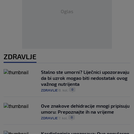
Oglas
ZDRAVLJE
Stalno ste umorni? Liječnici upozoravaju
da bi uzrok mogao biti nedostatak ovog
važnog nutrijenta
0
ZDRAVLJE
8. kol.
|
|
Ove znakove dehidracije mnogi pripisuju
umoru: Prepoznajte ih na vrijeme
0
ZDRAVLJE
7. kol.
|
|
Kardiologinja upozorava: Ovo popularno