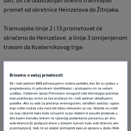
sati, bit će obustavljan dnevni tramvajski
promet od okretnice Heinzelova do Žitnjaka.
Tramvajske linije 2 i 13 prometovat će
skraćeno do Heinzelove, a linija 3 izmijenjenom
trasom do Kvaternikovog trga:
Linija 2: Črnomerec - Ulica Republike
Brinemo o vašoj privatnosti
Austrije - Glavni kolodvor - Autobusni
Mi i naši partneri
603
pohranjujemo osobne podatke, kao što su podaci o
kolodvor - Ulica grada Vukovara -
pregledavanju ili jedinstveni identifikatori, i pristupamo im na vašem
uređaju. Odabirom opcije Prihvaćam omogućit ćete tehnologije praćenja
Heinzelova
koje podržavaju svrhe za čije pružanje mi i naši partneri obrađujemo
podatke. Ako su alati za praćenje onemogućeni, određeni sadržaj i oglasi
koje vidite možda više neće biti toliko relevantni za vas. Možete se vratiti
na ovaj izbornik kako biste izmijenili svoje odabire ili povukli pristanak u
Linija 3: Ljubljanica - Savska - Ulica grada
bilo kojem trenutku klikom na Upravljaj postavkama poveznicu pri dnu
Vukovara - Autobusni kolodvor - Šubićeva
web-stranice [ili plutajuće ikone u donjem lijevom kutu web stranice, ako
je primjenjivo]. Vaši će se odabiri primijeniti kako je opisano u dijelu Web-