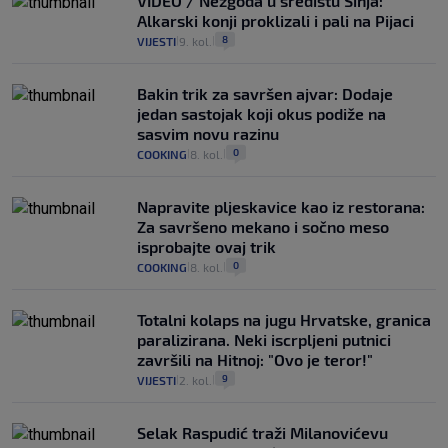
VIDEO / Nezgoda u središtu Sinja:
Alkarski konji proklizali i pali na Pijaci
8
VIJESTI
9. kol.
|
|
Bakin trik za savršen ajvar: Dodaje
jedan sastojak koji okus podiže na
sasvim novu razinu
0
COOKING
8. kol.
|
|
Napravite pljeskavice kao iz restorana:
Za savršeno mekano i sočno meso
isprobajte ovaj trik
0
COOKING
8. kol.
|
|
Totalni kolaps na jugu Hrvatske, granica
paralizirana. Neki iscrpljeni putnici
završili na Hitnoj: "Ovo je teror!"
9
VIJESTI
2. kol.
|
|
Selak Raspudić traži Milanovićevu