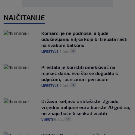
NAJČITANIJE
Komarci je ne podnose, a ljude
oduševljava: Biljka koja bi trebala rasti
na svakom balkonu
2
LIFESTYLE
9. kol.
|
|
Prestala je koristiti omekšivač na
mjesec dana. Evo što se dogodilo s
odjećom, ručnicima i perilicom
3
LIFESTYLE
9. kol.
|
|
Država iseljava antifašiste: Zgradu
vrijednu milijune eura koriste 70 godina,
ne znaju hoće li se ikad vratiti
12
VIJESTI
9. kol.
|
|