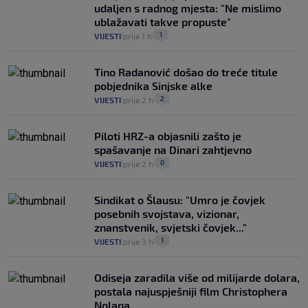
udaljen s radnog mjesta: "Ne mislimo
ublažavati takve propuste"
1
VIJESTI
prije 1 h
|
|
Tino Radanović došao do treće titule
pobjednika Sinjske alke
2
VIJESTI
prije 2 h
|
|
Piloti HRZ-a objasnili zašto je
spašavanje na Dinari zahtjevno
0
VIJESTI
prije 2 h
|
|
Sindikat o Šlausu: "Umro je čovjek
posebnih svojstava, vizionar,
znanstvenik, svjetski čovjek..."
1
VIJESTI
prije 3 h
|
|
Odiseja zaradila više od milijarde dolara,
postala najuspješniji film Christophera
Nolana