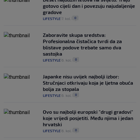
gotovo cijeli dan i povezuju najudaljenije
gradove
0
LIFESTYLE
7. kol.
|
|
Zaboravite skupa sredstva:
Profesionalna čistačica tvrdi da za
blistave podove trebate samo dva
sastojka
0
LIFESTYLE
6. kol.
|
|
Japanke nisu uvijek najbolji izbor:
Stručnjaci otkrivaju koja je ljetna obuća
bolja za stopala
0
LIFESTYLE
6. kol.
|
|
Ovo su najbolji europski "drugi gradovi"
koje vrijedi posjetiti. Među njima i jedan
hrvatski
0
LIFESTYLE
6. kol.
|
|