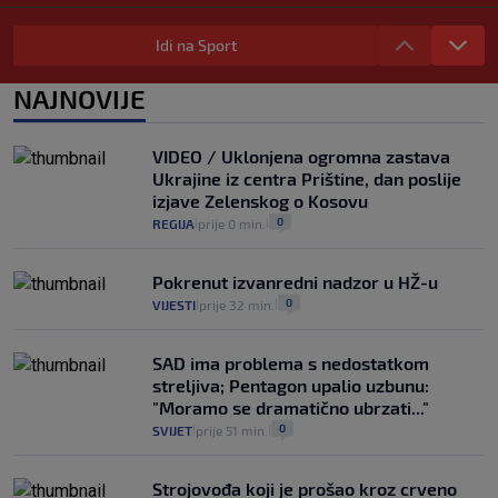
Iz Hrvatske u Italiju može se i preko
mora. Provjerili smo brodske linije i
Idi na Sport
cijene
2
VIJESTI
3. kol.
NAJNOVIJE
|
|
Uzgajivač objasnio zašto kilogram
rajčica košta deset eura: "Nećete ih
VIDEO / Uklonjena ogromna zastava
vidjeti na akcijama u trgovinama"
Ukrajine iz centra Prištine, dan poslije
8
VIJESTI
3. kol.
|
|
izjave Zelenskog o Kosovu
0
REGIJA
prije 0 min.
|
|
Pokrenut izvanredni nadzor u HŽ-u
0
VIJESTI
prije 32 min.
|
|
SAD ima problema s nedostatkom
streljiva; Pentagon upalio uzbunu:
"Moramo se dramatično ubrzati..."
0
SVIJET
prije 51 min.
|
|
Strojovođa koji je prošao kroz crveno