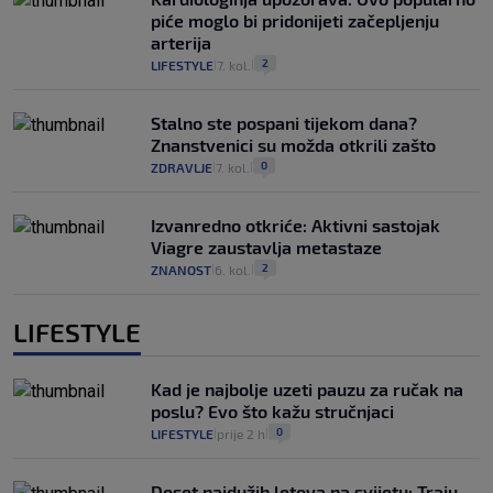
piće moglo bi pridonijeti začepljenju
arterija
2
LIFESTYLE
7. kol.
|
|
Stalno ste pospani tijekom dana?
Znanstvenici su možda otkrili zašto
0
ZDRAVLJE
7. kol.
|
|
Izvanredno otkriće: Aktivni sastojak
Viagre zaustavlja metastaze
2
ZNANOST
6. kol.
|
|
LIFESTYLE
Kad je najbolje uzeti pauzu za ručak na
poslu? Evo što kažu stručnjaci
0
LIFESTYLE
prije 2 h
|
|
Deset najdužih letova na svijetu: Traju