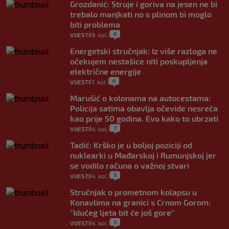
Grozdanić: Struje i goriva na jesen ne bi
trebalo manjkati no s plinom bi moglo
biti problema
0
VIJESTI
8. kol.
|
|
Energetski stručnjak: Iz više razloga ne
očekujem nestašice niti poskupljenja
električne energije
0
VIJESTI
7. kol.
|
|
Marušić o kolonama na autocestama:
Policija satima obavlja očevide nesreća
kao prije 50 godina. Evo kako to ubrzati
7
VIJESTI
4. kol.
|
|
Tadić: Krško je u boljoj poziciji od
nuklearki u Mađarskoj i Rumunjskoj jer
se vodilo računa o važnoj stvari
5
VIJESTI
4. kol.
|
|
Stručnjak o prometnom kolapsu u
Konavlima na granici s Crnom Gorom:
"Idućeg ljeta bit će još gore"
3
VIJESTI
4. kol.
|
|