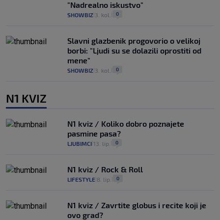
"Nadrealno iskustvo"
0
SHOWBIZ
3. kol.
|
|
Slavni glazbenik progovorio o velikoj
borbi: "Ljudi su se dolazili oprostiti od
mene"
0
SHOWBIZ
3. kol.
|
|
N1 KVIZ
N1 kviz / Koliko dobro poznajete
pasmine pasa?
0
LJUBIMCI
13. lip.
|
|
N1 kviz / Rock & Roll
0
LIFESTYLE
8. lip.
|
|
N1 kviz / Zavrtite globus i recite koji je
ovo grad?