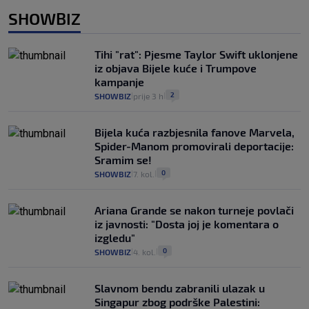
SHOWBIZ
Tihi "rat": Pjesme Taylor Swift uklonjene
iz objava Bijele kuće i Trumpove
kampanje
2
SHOWBIZ
prije 3 h
|
|
Bijela kuća razbjesnila fanove Marvela,
Spider-Manom promovirali deportacije:
Sramim se!
0
SHOWBIZ
7. kol.
|
|
Ariana Grande se nakon turneje povlači
iz javnosti: "Dosta joj je komentara o
izgledu"
0
SHOWBIZ
4. kol.
|
|
Slavnom bendu zabranili ulazak u
Singapur zbog podrške Palestini: