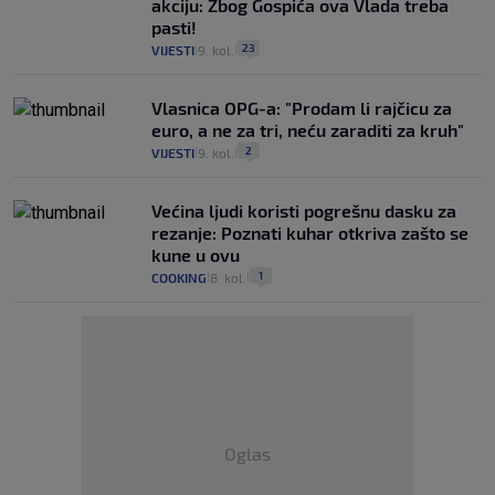
akciju: Zbog Gospića ova Vlada treba
pasti!
23
VIJESTI
9. kol.
|
|
Vlasnica OPG-a: "Prodam li rajčicu za
euro, a ne za tri, neću zaraditi za kruh"
2
VIJESTI
9. kol.
|
|
Većina ljudi koristi pogrešnu dasku za
rezanje: Poznati kuhar otkriva zašto se
kune u ovu
1
COOKING
8. kol.
|
|
Oglas