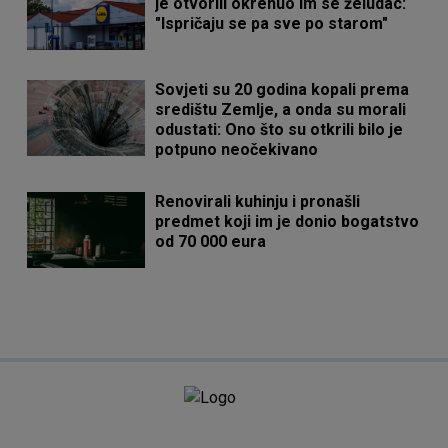
je otvorili okrenuo im se želudac:
"Ispričaju se pa sve po starom"
Sovjeti su 20 godina kopali prema
središtu Zemlje, a onda su morali
odustati: Ono što su otkrili bilo je
potpuno neočekivano
Renovirali kuhinju i pronašli
predmet koji im je donio bogatstvo
od 70 000 eura