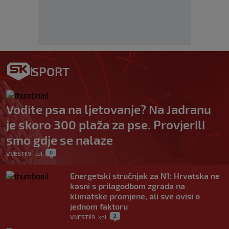
SPORT
Vodite psa na ljetovanje? Na Jadranu
je skoro 300 plaža za pse. Provjerili
smo gdje se nalaze
0
VIJESTI
9. kol.
|
|
Energetski stručnjak za N1: Hrvatska ne
kasni s prilagodbom zgrada na
klimatske promjene, ali sve ovisi o
jednom faktoru
2
VIJESTI
9. kol.
|
|