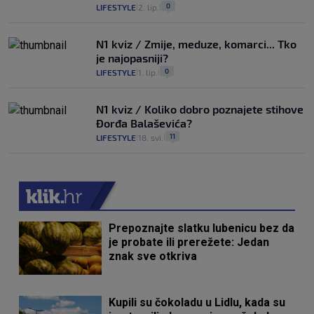
0
LIFESTYLE
2. lip.
|
|
N1 kviz / Zmije, meduze, komarci... Tko
je najopasniji?
0
LIFESTYLE
1. lip.
|
|
N1 kviz / Koliko dobro poznajete stihove
Đorđa Balaševića?
11
LIFESTYLE
18. svi.
|
|
Prepoznajte slatku lubenicu bez da
je probate ili prerežete: Jedan
znak sve otkriva
Kupili su čokoladu u Lidlu, kada su