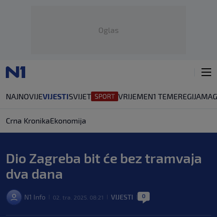
Oglas
NAJNOVIJE
VIJESTI
SVIJET
VRIJEME
N1 TEME
REGIJA
MAG
Crna Kronika
Ekonomija
Dio Zagreba bit će bez tramvaja
dva dana
0
N1 Info
VIJESTI
02. tra. 2025. 08:21
|
|
|