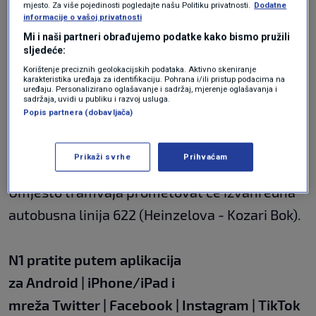
- Kvaternikov trg
mjesto. Za više pojedinosti pogledajte našu Politiku privatnosti.
Dodatne
informacije o vašoj privatnosti
Mi i naši partneri obrađujemo podatke kako bismo pružili
sljedeće:
Linija 13: Kvaternikov trg - Trg žrtava
Korištenje preciznih geolokacijskih podataka. Aktivno skeniranje
fašizma - Glavni kolodvor - Trg bana
karakteristika uređaja za identifikaciju. Pohrana i/ili pristup podacima na
uređaju. Personalizirano oglašavanje i sadržaj, mjerenje oglašavanja i
Josipa Jelačića - Frankopanska - Savska -
sadržaja, uvidi u publiku i razvoj usluga.
Ulica grada Vukovara - Heinzelova
Popis partnera (dobavljača)
Prikaži svrhe
Prihvaćam
Umjesto tramvaja prometovat će izvanredna
autobusna linija 622 (Heinzelova - Kozari Bok).
N1 pratite putem aplikacija
za
Android
|
iPhone/iPad
i
mreža
Twitter
|
Facebook
|
Instagram
|
TikTok