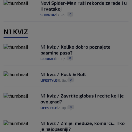
Novi Spider-Man ruši rekorde zarade i u
Hrvatskoj
0
SHOWBIZ
3. kol.
|
|
N1 KVIZ
N1 kviz / Koliko dobro poznajete
pasmine pasa?
0
LJUBIMCI
13. lip.
|
|
N1 kviz / Rock & Roll
0
LIFESTYLE
8. lip.
|
|
N1 kviz / Zavrtite globus i recite koji je
ovo grad?
0
LIFESTYLE
2. lip.
|
|
N1 kviz / Zmije, meduze, komarci... Tko
je najopasniji?