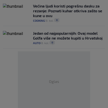
Većina ljudi koristi pogrešnu dasku za
rezanje: Poznati kuhar otkriva zašto se
kune u ovu
0
COOKING
8. kol.
|
|
Jedan od najpopularnijih: Ovaj model
Golfa više ne možete kupiti u Hrvatskoj
0
AUTO
8. kol.
|
|
Oglas