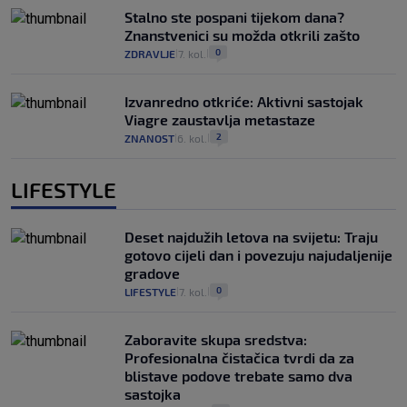
Stalno ste pospani tijekom dana?
Znanstvenici su možda otkrili zašto
0
ZDRAVLJE
7. kol.
|
|
Izvanredno otkriće: Aktivni sastojak
Viagre zaustavlja metastaze
2
ZNANOST
6. kol.
|
|
LIFESTYLE
Deset najdužih letova na svijetu: Traju
gotovo cijeli dan i povezuju najudaljenije
gradove
0
LIFESTYLE
7. kol.
|
|
Zaboravite skupa sredstva:
Profesionalna čistačica tvrdi da za
blistave podove trebate samo dva
sastojka