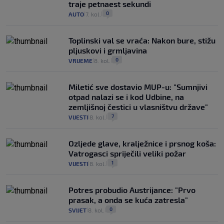
traje petnaest sekundi
0
AUTO
7. kol.
|
|
Toplinski val se vraća: Nakon bure, stižu
pljuskovi i grmljavina
0
VRIJEME
8. kol.
|
|
Miletić sve dostavio MUP-u: "Sumnjivi
otpad nalazi se i kod Udbine, na
zemljišnoj čestici u vlasništvu države"
7
VIJESTI
8. kol.
|
|
Ozljede glave, kralježnice i prsnog koša:
Vatrogasci spriječili veliki požar
1
VIJESTI
8. kol.
|
|
Potres probudio Austrijance: "Prvo
prasak, a onda se kuća zatresla"
0
SVIJET
8. kol.
|
|