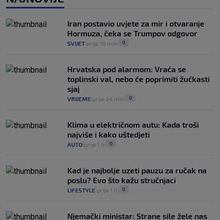
Izračunali smo koliko košta putovanje
automobilom na Hvar iz Zagreba, a
Iran postavio uvjete za mir i otvaranje
koliko iz Osijeka
Hormuza, čeka se Trumpov odgovor
14
VIJESTI
2. kol.
|
|
0
SVIJET
prije 19 min
|
|
Hrvatska pod alarmom: Vraća se
toplinski val, nebo će poprimiti žućkasti
sjaj
0
VRIJEME
prije 34 min
|
|
Klima u električnom autu: Kada troši
najviše i kako uštedjeti
0
AUTO
prije 1 h
|
|
Kad je najbolje uzeti pauzu za ručak na
poslu? Evo što kažu stručnjaci
0
LIFESTYLE
prije 1 h
|
|
Njemački ministar: Strane sile žele nas