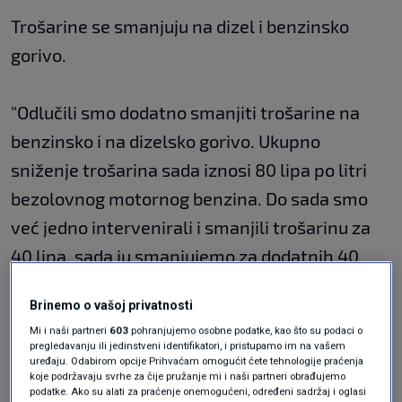
Trošarine se smanjuju na dizel i benzinsko
gorivo.
"Odlučili smo dodatno smanjiti trošarine na
benzinsko i na dizelsko gorivo. Ukupno
sniženje trošarina sada iznosi 80 lipa po litri
bezolovnog motornog benzina. Do sada smo
već jedno intervenirali i smanjili trošarinu za
40 lipa, sada ju smanjujemo za dodatnih 40
lipa po litri motornog benzina. Za dizelsko
Brinemo o vašoj privatnosti
gorivo smo smanjili već ranije za 20 lipa i sada
Mi i naši partneri
603
pohranjujemo osobne podatke, kao što su podaci o
je smanjujemo za dodatnih 20 lipa", kaže
pregledavanju ili jedinstveni identifikatori, i pristupamo im na vašem
uređaju. Odabirom opcije Prihvaćam omogućit ćete tehnologije praćenja
premijer dodajući da je država ukupno do sada
koje podržavaju svrhe za čije pružanje mi i naši partneri obrađujemo
podatke. Ako su alati za praćenje onemogućeni, određeni sadržaj i oglasi
smanjila trošarine s 3,86 kn na 3,06 kn za litru