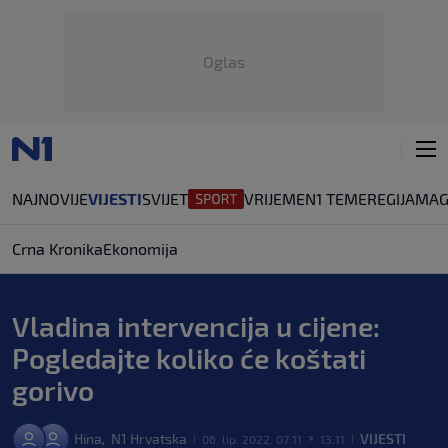
Oglas
NAJNOVIJE
VIJESTI
SVIJET
VRIJEME
N1 TEME
REGIJA
MAG
Crna Kronika
Ekonomija
Vladina intervencija u cijene:
Pogledajte koliko će koštati
gorivo
Hina
N1 Hrvatska
VIJESTI
,
06. lip. 2022. 07:11
13:11
|
>
|