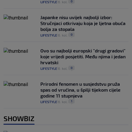
0
LIFESTYLE
6. kol.
|
|
Japanke nisu uvijek najbolji izbor:
Stručnjaci otkrivaju koja je ljetna obuća
bolja za stopala
0
LIFESTYLE
6. kol.
|
|
Ovo su najbolji europski "drugi gradovi"
koje vrijedi posjetiti. Među njima i jedan
hrvatski
0
LIFESTYLE
6. kol.
|
|
Prirodni fenomen u susjedstvu pruža
spas od vrućina, u špilji tijekom cijele
godine 11 stupnjeva
1
LIFESTYLE
6. kol.
|
|
SHOWBIZ