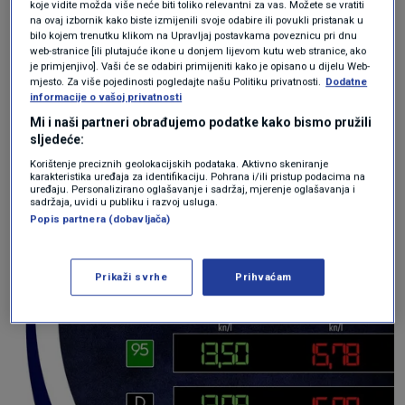
koje vidite možda više neće biti toliko relevantni za vas. Možete se vratiti
na ovaj izbornik kako biste izmijenili svoje odabire ili povukli pristanak u
benzinskog goriva te s 3,06 kn na 2,66 kn za
bilo kojem trenutku klikom na Upravljaj postavkama poveznicu pri dnu
litru dizela.
web-stranice [ili plutajuće ikone u donjem lijevom kutu web stranice, ako
je primjenjivo]. Vaši će se odabiri primijeniti kako je opisano u dijelu Web-
mjesto. Za više pojedinosti pogledajte našu Politiku privatnosti.
Dodatne
informacije o vašoj privatnosti
Premijer je istaknuo i kako se uredbom dodatno
Mi i naši partneri obrađujemo podatke kako bismo pružili
ograničava i marža proizvođačima i
sljedeće:
Korištenje preciznih geolokacijskih podataka. Aktivno skeniranje
distributerima, i to za dodatnih 10 lipa. Tako se
karakteristika uređaja za identifikaciju. Pohrana i/ili pristup podacima na
uređaju. Personalizirano oglašavanje i sadržaj, mjerenje oglašavanja i
marža za benzinska i dizelska goriva smanjuje
sadržaja, uvidi u publiku i razvoj usluga.
Popis partnera (dobavljača)
sa 75 lipa na 65 lipa po liti, a za plavi dizel s 50
na 40 lipa po litri.
Prikaži svrhe
Prihvaćam