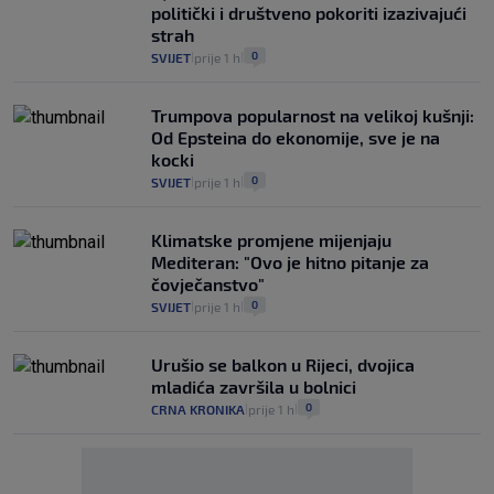
politički i društveno pokoriti izazivajući
strah
0
SVIJET
prije 1 h
|
|
Trumpova popularnost na velikoj kušnji:
Od Epsteina do ekonomije, sve je na
kocki
0
SVIJET
prije 1 h
|
|
Klimatske promjene mijenjaju
Mediteran: "Ovo je hitno pitanje za
čovječanstvo"
0
SVIJET
prije 1 h
|
|
Urušio se balkon u Rijeci, dvojica
mladića završila u bolnici
0
CRNA KRONIKA
prije 1 h
|
|