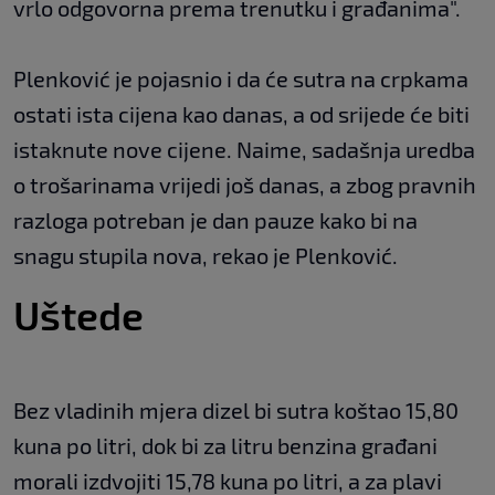
vrlo odgovorna prema trenutku i građanima".
Plenković je pojasnio i da će sutra na crpkama
ostati ista cijena kao danas, a od srijede će biti
istaknute nove cijene. Naime, sadašnja uredba
o trošarinama vrijedi još danas, a zbog pravnih
razloga potreban je dan pauze kako bi na
snagu stupila nova, rekao je Plenković.
Uštede
Bez vladinih mjera dizel bi sutra koštao 15,80
kuna po litri, dok bi za litru benzina građani
morali izdvojiti 15,78 kuna po litri, a za plavi