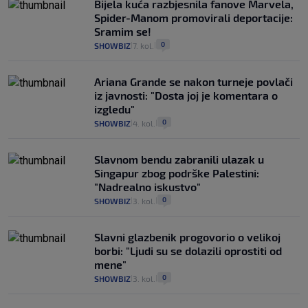
Bijela kuća razbjesnila fanove Marvela,
Spider-Manom promovirali deportacije:
Sramim se!
0
SHOWBIZ
7. kol.
|
|
Ariana Grande se nakon turneje povlači
iz javnosti: "Dosta joj je komentara o
izgledu"
0
SHOWBIZ
4. kol.
|
|
Slavnom bendu zabranili ulazak u
Singapur zbog podrške Palestini:
"Nadrealno iskustvo"
0
SHOWBIZ
3. kol.
|
|
Slavni glazbenik progovorio o velikoj
borbi: "Ljudi su se dolazili oprostiti od
mene"
0
SHOWBIZ
3. kol.
|
|