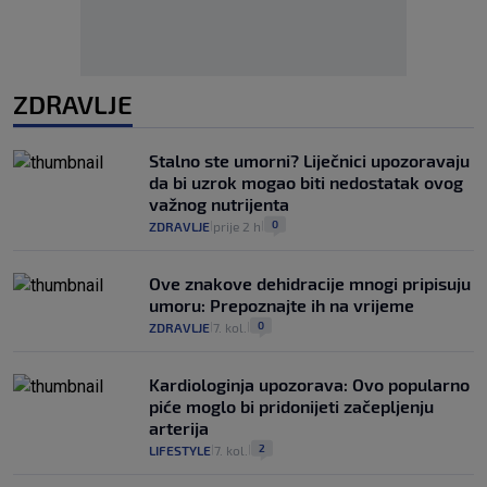
ZDRAVLJE
Stalno ste umorni? Liječnici upozoravaju
da bi uzrok mogao biti nedostatak ovog
važnog nutrijenta
0
ZDRAVLJE
prije 2 h
|
|
Ove znakove dehidracije mnogi pripisuju
umoru: Prepoznajte ih na vrijeme
0
ZDRAVLJE
7. kol.
|
|
Kardiologinja upozorava: Ovo popularno
piće moglo bi pridonijeti začepljenju
arterija
2
LIFESTYLE
7. kol.
|
|