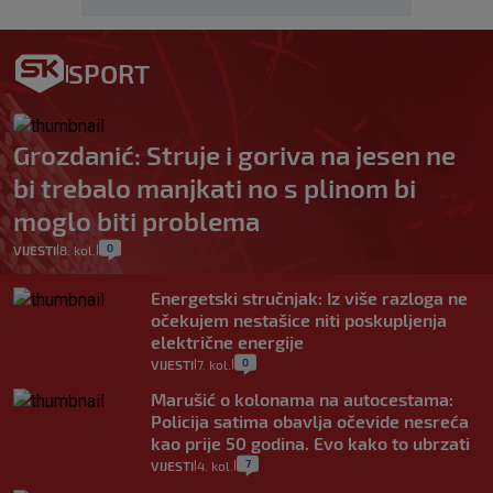
SPORT
Grozdanić: Struje i goriva na jesen ne
bi trebalo manjkati no s plinom bi
moglo biti problema
0
VIJESTI
8. kol.
|
|
Energetski stručnjak: Iz više razloga ne
očekujem nestašice niti poskupljenja
električne energije
0
VIJESTI
7. kol.
|
|
Marušić o kolonama na autocestama:
Policija satima obavlja očevide nesreća
kao prije 50 godina. Evo kako to ubrzati
7
VIJESTI
4. kol.
|
|