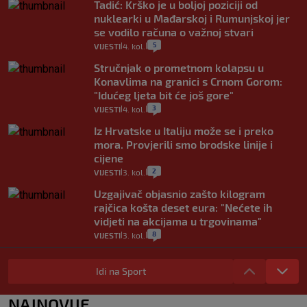
Tadić: Krško je u boljoj poziciji od
nuklearki u Mađarskoj i Rumunjskoj jer
se vodilo računa o važnoj stvari
5
VIJESTI
4. kol.
|
|
Stručnjak o prometnom kolapsu u
Konavlima na granici s Crnom Gorom:
"Idućeg ljeta bit će još gore"
3
VIJESTI
4. kol.
|
|
Iz Hrvatske u Italiju može se i preko
mora. Provjerili smo brodske linije i
cijene
2
VIJESTI
3. kol.
|
|
Uzgajivač objasnio zašto kilogram
rajčica košta deset eura: "Nećete ih
vidjeti na akcijama u trgovinama"
8
VIJESTI
3. kol.
|
|
Selidba je jedno od stresnijih iskustava.
Evo aktualnih cijena i nekoliko savjeta
Idi na Sport
da prođe što lakše i jeftinije
0
VIJESTI
2. kol.
NAJNOVIJE
|
|