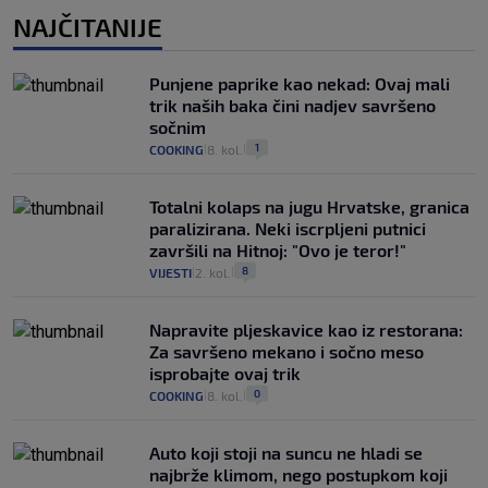
NAJČITANIJE
Punjene paprike kao nekad: Ovaj mali
trik naših baka čini nadjev savršeno
sočnim
1
COOKING
8. kol.
|
|
Totalni kolaps na jugu Hrvatske, granica
paralizirana. Neki iscrpljeni putnici
završili na Hitnoj: "Ovo je teror!"
8
VIJESTI
2. kol.
|
|
Napravite pljeskavice kao iz restorana:
Za savršeno mekano i sočno meso
isprobajte ovaj trik
0
COOKING
8. kol.
|
|
Auto koji stoji na suncu ne hladi se
najbrže klimom, nego postupkom koji