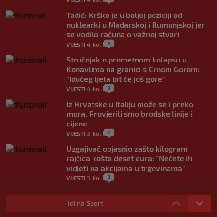
Tadić: Krško je u boljoj poziciji od
nuklearki u Mađarskoj i Rumunjskoj jer
se vodilo računa o važnoj stvari
5
VIJESTI
4. kol.
|
|
Stručnjak o prometnom kolapsu u
Konavlima na granici s Crnom Gorom:
"Idućeg ljeta bit će još gore"
3
VIJESTI
4. kol.
|
|
Iz Hrvatske u Italiju može se i preko
mora. Provjerili smo brodske linije i
cijene
2
VIJESTI
3. kol.
|
|
Uzgajivač objasnio zašto kilogram
rajčica košta deset eura: "Nećete ih
vidjeti na akcijama u trgovinama"
8
VIJESTI
3. kol.
|
|
Selidba je jedno od stresnijih iskustava.
Evo aktualnih cijena i nekoliko savjeta
Idi na Sport
da prođe što lakše i jeftinije