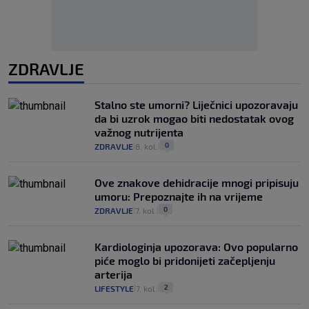
ZDRAVLJE
Stalno ste umorni? Liječnici upozoravaju
da bi uzrok mogao biti nedostatak ovog
važnog nutrijenta
0
ZDRAVLJE
8. kol.
|
|
Ove znakove dehidracije mnogi pripisuju
umoru: Prepoznajte ih na vrijeme
0
ZDRAVLJE
7. kol.
|
|
Kardiologinja upozorava: Ovo popularno
piće moglo bi pridonijeti začepljenju
arterija
2
LIFESTYLE
7. kol.
|
|