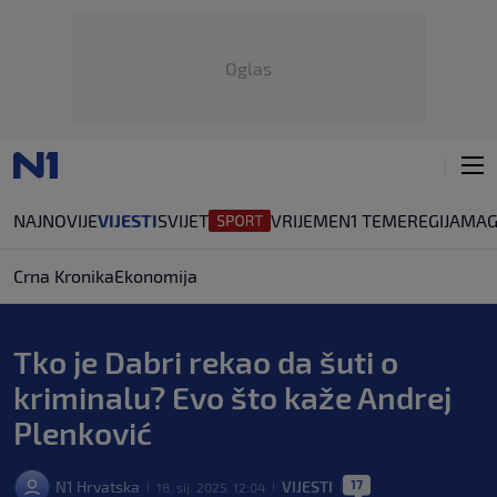
Oglas
NAJNOVIJE
VIJESTI
SVIJET
VRIJEME
N1 TEME
REGIJA
MAG
Crna Kronika
Ekonomija
Tko je Dabri rekao da šuti o
kriminalu? Evo što kaže Andrej
Plenković
17
N1 Hrvatska
VIJESTI
18. sij. 2025. 12:04
|
|
|