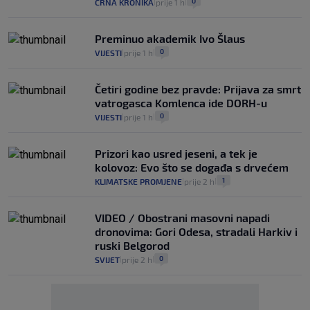
0
CRNA KRONIKA
prije 1 h
|
|
Preminuo akademik Ivo Šlaus
0
VIJESTI
prije 1 h
|
|
Četiri godine bez pravde: Prijava za smrt
vatrogasca Komlenca ide DORH-u
0
VIJESTI
prije 1 h
|
|
Prizori kao usred jeseni, a tek je
kolovoz: Evo što se događa s drvećem
1
KLIMATSKE PROMJENE
prije 2 h
|
|
VIDEO / Obostrani masovni napadi
dronovima: Gori Odesa, stradali Harkiv i
ruski Belgorod
0
SVIJET
prije 2 h
|
|