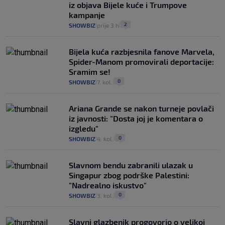
iz objava Bijele kuće i Trumpove
kampanje
2
SHOWBIZ
prije 3 h
|
|
Bijela kuća razbjesnila fanove Marvela,
Spider-Manom promovirali deportacije:
Sramim se!
0
SHOWBIZ
7. kol.
|
|
Ariana Grande se nakon turneje povlači
iz javnosti: "Dosta joj je komentara o
izgledu"
0
SHOWBIZ
4. kol.
|
|
Slavnom bendu zabranili ulazak u
Singapur zbog podrške Palestini:
"Nadrealno iskustvo"
0
SHOWBIZ
3. kol.
|
|
Slavni glazbenik progovorio o velikoj