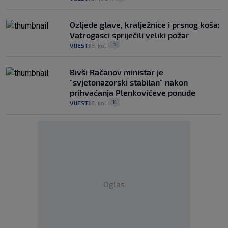
Ozljede glave, kralježnice i prsnog koša:
Vatrogasci spriječili veliki požar
1
VIJESTI
8. kol.
|
|
Bivši Račanov ministar je
"svjetonazorski stabilan" nakon
prihvaćanja Plenkovićeve ponude
11
VIJESTI
8. kol.
|
|
Oglas