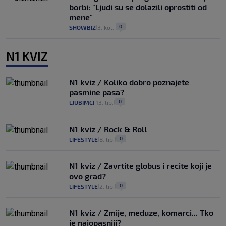
borbi: "Ljudi su se dolazili oprostiti od
mene"
0
SHOWBIZ
3. kol.
|
|
N1 KVIZ
N1 kviz / Koliko dobro poznajete
pasmine pasa?
0
LJUBIMCI
13. lip.
|
|
N1 kviz / Rock & Roll
0
LIFESTYLE
8. lip.
|
|
N1 kviz / Zavrtite globus i recite koji je
ovo grad?
0
LIFESTYLE
2. lip.
|
|
N1 kviz / Zmije, meduze, komarci... Tko
je najopasniji?