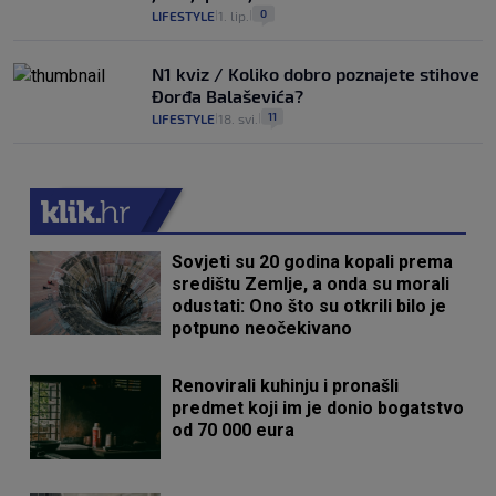
0
LIFESTYLE
1. lip.
|
|
N1 kviz / Koliko dobro poznajete stihove
Đorđa Balaševića?
11
LIFESTYLE
18. svi.
|
|
Sovjeti su 20 godina kopali prema
središtu Zemlje, a onda su morali
odustati: Ono što su otkrili bilo je
potpuno neočekivano
Renovirali kuhinju i pronašli
predmet koji im je donio bogatstvo
od 70 000 eura