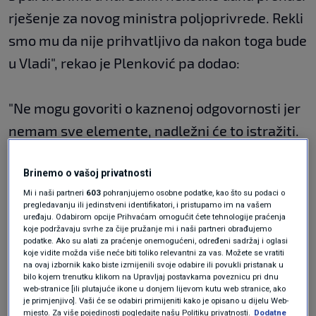
rješenje za novog ministra poljoprivrede. Rekli
smo mu da nije prihvatljivo da nakon toga bude
u Vladi", rekao je Plenković pa dodao:
"Ne mogu govoriti o kaznenoj odgovornosti jer
nemam sve elemente, nadležni će to istražiti.
Ono što smo vidjeli nije dobro."
Brinemo o vašoj privatnosti
Mi i naši partneri
603
pohranjujemo osobne podatke, kao što su podaci o
Komentirao je Dabrine navode o tome da ga je
pregledavanju ili jedinstveni identifikatori, i pristupamo im na vašem
uređaju. Odabirom opcije Prihvaćam omogućit ćete tehnologije praćenja
upozorio na kriminal u Hrvatskim šumama, kao
koje podržavaju svrhe za čije pružanje mi i naši partneri obrađujemo
i da mu je "šef rekao da šuti".
podatke. Ako su alati za praćenje onemogućeni, određeni sadržaj i oglasi
koje vidite možda više neće biti toliko relevantni za vas. Možete se vratiti
na ovaj izbornik kako biste izmijenili svoje odabire ili povukli pristanak u
bilo kojem trenutku klikom na Upravljaj postavkama poveznicu pri dnu
"Zadužio sam ga da to pitanje rješava s
web-stranice [ili plutajuće ikone u donjem lijevom kutu web stranice, ako
je primjenjivo]. Vaši će se odabiri primijeniti kako je opisano u dijelu Web-
upravom Hrvatskih šuma i da učini sve što
mjesto. Za više pojedinosti pogledajte našu Politiku privatnosti.
Dodatne