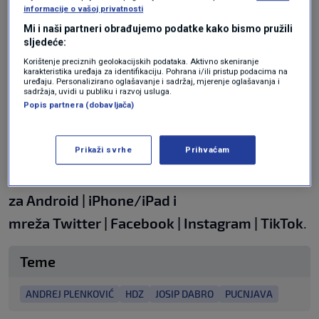
informacije o vašoj privatnosti
može kako bi poslovanje bilo u okvirima
Mi i naši partneri obrađujemo podatke kako bismo pružili
zakona. Ne znam što je mislio pod time da mu
sljedeće:
je šef rekao da šuti", zaključio je
Andrej
Korištenje preciznih geolokacijskih podataka. Aktivno skeniranje
karakteristika uređaja za identifikaciju. Pohrana i/ili pristup podacima na
uređaju. Personalizirano oglašavanje i sadržaj, mjerenje oglašavanja i
Plenković.
sadržaja, uvidi u publiku i razvoj usluga.
Popis partnera (dobavljača)
Tijek događaja uživo pratite
OVDJE
.
Prikaži svrhe
Prihvaćam
N1 pratite putem aplikacija
za
Android
|
iPhone/iPad
i
mreža
Twitter
|
Facebook
|
Instagram
|
TikTok
.
Teme
ANDREJ PLENKOVIĆ
HDZ
JOSIP DABRO
PUCNJAVA