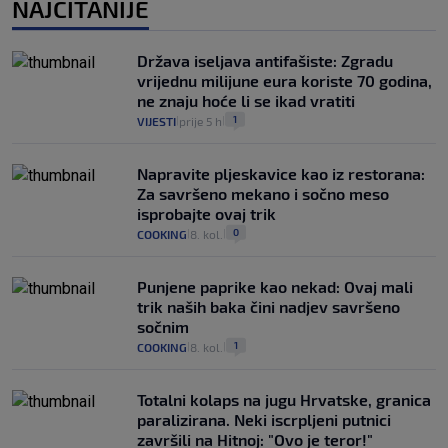
NAJČITANIJE
Država iseljava antifašiste: Zgradu
vrijednu milijune eura koriste 70 godina,
ne znaju hoće li se ikad vratiti
1
VIJESTI
prije 5 h
|
|
Napravite pljeskavice kao iz restorana:
Za savršeno mekano i sočno meso
isprobajte ovaj trik
0
COOKING
8. kol.
|
|
Punjene paprike kao nekad: Ovaj mali
trik naših baka čini nadjev savršeno
sočnim
1
COOKING
8. kol.
|
|
Totalni kolaps na jugu Hrvatske, granica
paralizirana. Neki iscrpljeni putnici
završili na Hitnoj: "Ovo je teror!"