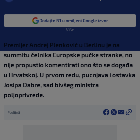
Dodajte N1 u omiljeni Google izvor
Više
Premijer Andrej Plenković u Berlinu je na
summitu čelnika Europske pučke stranke, no
nije propustio komentirati ono što se događa
u Hrvatskoj. U prvom redu, pucnjava i ostavka
Josipa Dabre, sad bivšeg ministra
poljoprivrede.
Podijeli