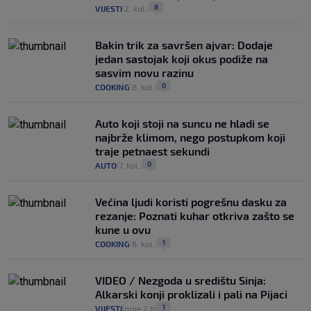
8
VIJESTI
2. kol.
|
|
Bakin trik za savršen ajvar: Dodaje
jedan sastojak koji okus podiže na
sasvim novu razinu
0
COOKING
8. kol.
|
|
Auto koji stoji na suncu ne hladi se
najbrže klimom, nego postupkom koji
traje petnaest sekundi
0
AUTO
7. kol.
|
|
Većina ljudi koristi pogrešnu dasku za
rezanje: Poznati kuhar otkriva zašto se
kune u ovu
1
COOKING
8. kol.
|
|
VIDEO / Nezgoda u središtu Sinja:
Alkarski konji proklizali i pali na Pijaci
1
VIJESTI
prije 2 h
|
|