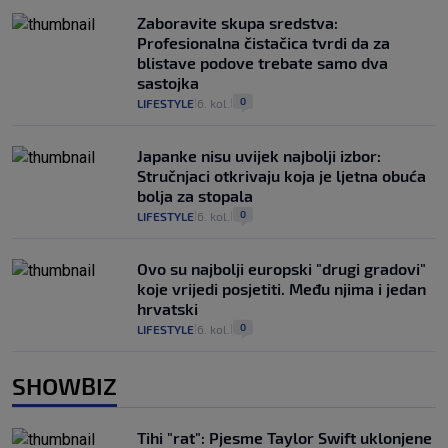
Zaboravite skupa sredstva:
Profesionalna čistačica tvrdi da za
blistave podove trebate samo dva
sastojka
0
LIFESTYLE
6. kol.
|
|
Japanke nisu uvijek najbolji izbor:
Stručnjaci otkrivaju koja je ljetna obuća
bolja za stopala
0
LIFESTYLE
6. kol.
|
|
Ovo su najbolji europski "drugi gradovi"
koje vrijedi posjetiti. Među njima i jedan
hrvatski
0
LIFESTYLE
6. kol.
|
|
SHOWBIZ
Tihi "rat": Pjesme Taylor Swift uklonjene