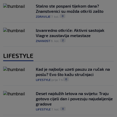
Stalno ste pospani tijekom dana?
Znanstvenici su možda otkrili zašto
0
ZDRAVLJE
7. kol.
|
|
Izvanredno otkriće: Aktivni sastojak
Viagre zaustavlja metastaze
2
ZNANOST
6. kol.
|
|
LIFESTYLE
Kad je najbolje uzeti pauzu za ručak na
poslu? Evo što kažu stručnjaci
0
LIFESTYLE
prije 7 h
|
|
Deset najdužih letova na svijetu: Traju
gotovo cijeli dan i povezuju najudaljenije
gradove
0
LIFESTYLE
7. kol.
|
|