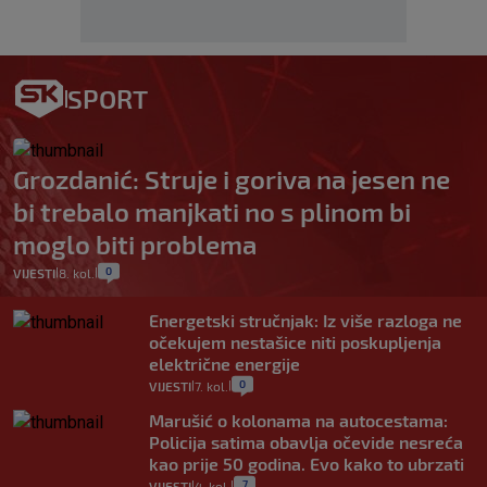
SPORT
Grozdanić: Struje i goriva na jesen ne
bi trebalo manjkati no s plinom bi
moglo biti problema
0
VIJESTI
8. kol.
|
|
Energetski stručnjak: Iz više razloga ne
očekujem nestašice niti poskupljenja
električne energije
0
VIJESTI
7. kol.
|
|
Marušić o kolonama na autocestama:
Policija satima obavlja očevide nesreća
kao prije 50 godina. Evo kako to ubrzati
7
VIJESTI
4. kol.
|
|