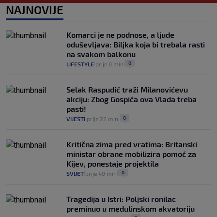
0
VIJESTI
2. kol.
NAJNOVIJE
|
|
Izračunali smo koliko košta putovanje
automobilom na Hvar iz Zagreba, a
Komarci je ne podnose, a ljude
koliko iz Osijeka
oduševljava: Biljka koja bi trebala rasti
14
VIJESTI
2. kol.
|
|
na svakom balkonu
0
LIFESTYLE
prije 8 min
|
|
Selak Raspudić traži Milanovićevu
akciju: Zbog Gospića ova Vlada treba
pasti!
0
VIJESTI
prije 22 min
|
|
Kritična zima pred vratima: Britanski
ministar obrane mobilizira pomoć za
Kijev, ponestaje projektila
0
SVIJET
prije 49 min
|
|
Tragedija u Istri: Poljski ronilac
preminuo u medulinskom akvatoriju