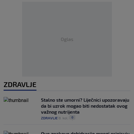
Oglas
ZDRAVLJE
Stalno ste umorni? Liječnici upozoravaju
da bi uzrok mogao biti nedostatak ovog
važnog nutrijenta
0
ZDRAVLJE
8. kol.
|
|
Ove znakove dehidracije mnogi pripisuju