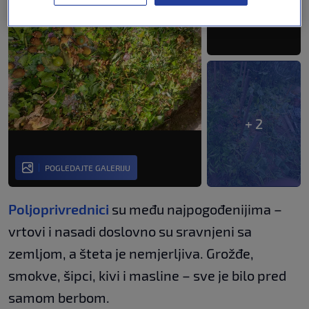
+ 2
POGLEDAJTE GALERIJU
Poljoprivrednici
su među najpogođenijima –
vrtovi i nasadi doslovno su sravnjeni sa
zemljom, a šteta je nemjerljiva. Grožđe,
smokve, šipci, kivi i masline – sve je bilo pred
samom berbom.