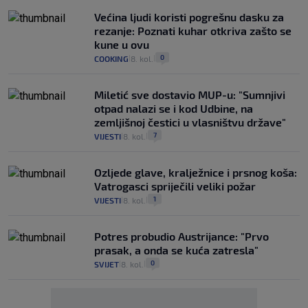
Većina ljudi koristi pogrešnu dasku za
rezanje: Poznati kuhar otkriva zašto se
kune u ovu
0
COOKING
8. kol.
|
|
Miletić sve dostavio MUP-u: "Sumnjivi
otpad nalazi se i kod Udbine, na
zemljišnoj čestici u vlasništvu države"
7
VIJESTI
8. kol.
|
|
Ozljede glave, kralježnice i prsnog koša:
Vatrogasci spriječili veliki požar
1
VIJESTI
8. kol.
|
|
Potres probudio Austrijance: "Prvo
prasak, a onda se kuća zatresla"
0
SVIJET
8. kol.
|
|