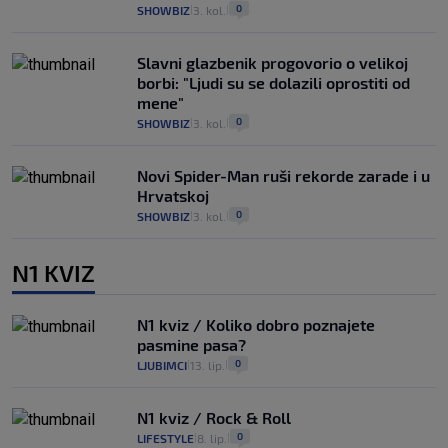
0
SHOWBIZ
3. kol.
|
|
Slavni glazbenik progovorio o velikoj
borbi: "Ljudi su se dolazili oprostiti od
mene"
0
SHOWBIZ
3. kol.
|
|
Novi Spider-Man ruši rekorde zarade i u
Hrvatskoj
0
SHOWBIZ
3. kol.
|
|
N1 KVIZ
N1 kviz / Koliko dobro poznajete
pasmine pasa?
0
LJUBIMCI
13. lip.
|
|
N1 kviz / Rock & Roll
0
LIFESTYLE
8. lip.
|
|