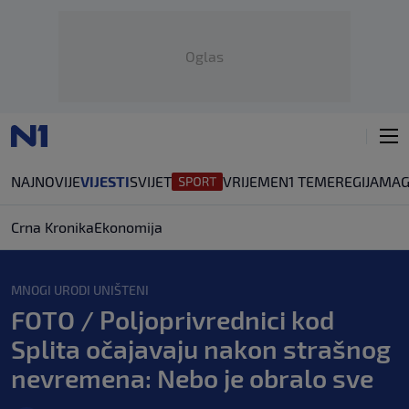
Oglas
NAJNOVIJE
VIJESTI
SVIJET
VRIJEME
N1 TEME
REGIJA
MAG
Crna Kronika
Ekonomija
MNOGI URODI UNIŠTENI
FOTO / Poljoprivrednici kod
Splita očajavaju nakon strašnog
nevremena: Nebo je obralo sve