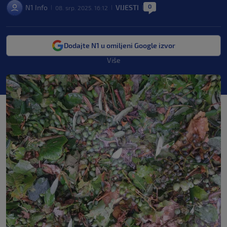
0
N1 Info
VIJESTI
08. srp. 2025. 16:12
|
|
|
Dodajte N1 u omiljeni Google izvor
Više