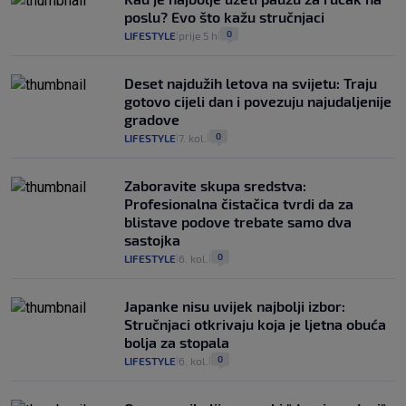
poslu? Evo što kažu stručnjaci
0
LIFESTYLE
prije 5 h
|
|
Deset najdužih letova na svijetu: Traju
gotovo cijeli dan i povezuju najudaljenije
gradove
0
LIFESTYLE
7. kol.
|
|
Zaboravite skupa sredstva:
Profesionalna čistačica tvrdi da za
blistave podove trebate samo dva
sastojka
0
LIFESTYLE
6. kol.
|
|
Japanke nisu uvijek najbolji izbor:
Stručnjaci otkrivaju koja je ljetna obuća
bolja za stopala
0
LIFESTYLE
6. kol.
|
|