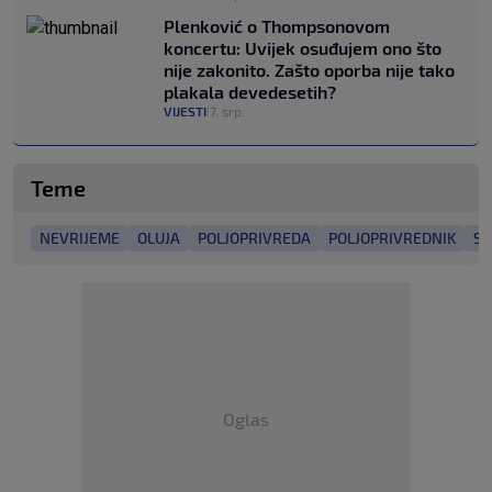
Plenković o Thompsonovom
koncertu: Uvijek osuđujem ono što
nije zakonito. Zašto oporba nije tako
plakala devedesetih?
VIJESTI
7. srp.
|
Teme
NEVRIJEME
OLUJA
POLJOPRIVREDA
POLJOPRIVREDNIK
SO
Oglas