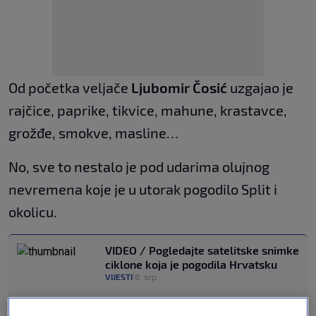
Od početka veljače
Ljubomir Čosić
uzgajao je
rajčice, paprike, tikvice, mahune, krastavce,
grožđe, smokve, masline…
No, sve to nestalo je pod udarima olujnog
nevremena koje je u utorak pogodilo Split i
okolicu.
VIDEO / Pogledajte satelitske snimke
ciklone koja je pogodila Hrvatsku
VIJESTI
8. srp.
|