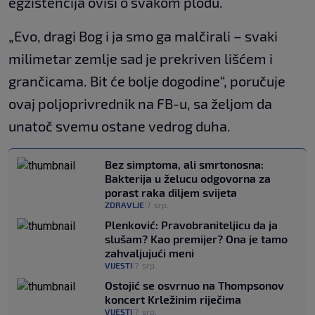
egzistencija ovisi o svakom plodu.
„Evo, dragi Bog i ja smo ga malčirali – svaki
milimetar zemlje sad je prekriven lišćem i
grančicama. Bit će bolje dogodine“, poručuje
ovaj poljoprivrednik na FB-u, sa željom da
unatoč svemu ostane vedrog duha.
Bez simptoma, ali smrtonosna:
Bakterija u želucu odgovorna za
porast raka diljem svijeta
ZDRAVLJE
7. srp.
|
Plenković: Pravobraniteljicu da ja
slušam? Kao premijer? Ona je tamo
zahvaljujući meni
VIJESTI
7. srp.
|
Ostojić se osvrnuo na Thompsonov
koncert Krležinim riječima
VIJESTI
7. srp.
|