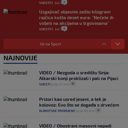
2
VIJESTI
3. kol.
|
|
Uzgajivač objasnio zašto kilogram
rajčica košta deset eura: "Nećete ih
vidjeti na akcijama u trgovinama"
8
VIJESTI
3. kol.
|
|
Selidba je jedno od stresnijih iskustava.
Evo aktualnih cijena i nekoliko savjeta
Idi na Sport
da prođe što lakše i jeftinije
0
VIJESTI
2. kol.
NAJNOVIJE
|
|
Izračunali smo koliko košta putovanje
automobilom na Hvar iz Zagreba, a
VIDEO / Nezgoda u središtu Sinja:
koliko iz Osijeka
Alkarski konji proklizali i pali na Pijaci
14
VIJESTI
2. kol.
|
|
0
VIJESTI
prije 21 min
|
|
Prizori kao usred jeseni, a tek je
kolovoz: Evo što se događa s drvećem
0
KLIMATSKE PROMJENE
prije 40 min
|
|
VIDEO / Obostrani masovni napadi