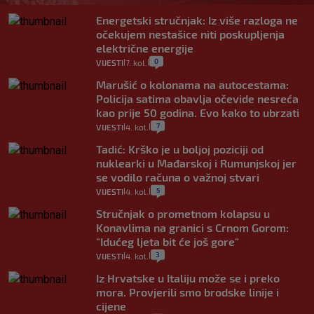
Energetski stručnjak: Iz više razloga ne
očekujem nestašice niti poskupljenja
električne energije
0
VIJESTI
7. kol.
|
|
Marušić o kolonama na autocestama:
Policija satima obavlja očevide nesreća
kao prije 50 godina. Evo kako to ubrzati
7
VIJESTI
4. kol.
|
|
Tadić: Krško je u boljoj poziciji od
nuklearki u Mađarskoj i Rumunjskoj jer
se vodilo računa o važnoj stvari
5
VIJESTI
4. kol.
|
|
Stručnjak o prometnom kolapsu u
Konavlima na granici s Crnom Gorom:
"Idućeg ljeta bit će još gore"
3
VIJESTI
4. kol.
|
|
Iz Hrvatske u Italiju može se i preko
mora. Provjerili smo brodske linije i
cijene