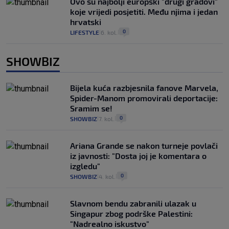
Ovo su najbolji europski "drugi gradovi"
koje vrijedi posjetiti. Među njima i jedan
hrvatski
0
LIFESTYLE
6. kol.
|
|
SHOWBIZ
Bijela kuća razbjesnila fanove Marvela,
Spider-Manom promovirali deportacije:
Sramim se!
0
SHOWBIZ
7. kol.
|
|
Ariana Grande se nakon turneje povlači
iz javnosti: "Dosta joj je komentara o
izgledu"
0
SHOWBIZ
4. kol.
|
|
Slavnom bendu zabranili ulazak u
Singapur zbog podrške Palestini:
"Nadrealno iskustvo"