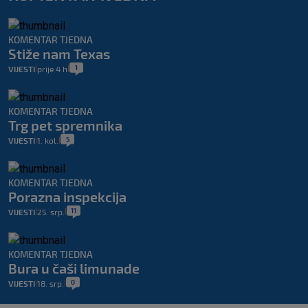
KOMENTAR TJEDNA
Stiže nam Texas
1
VIJESTI
prije 4 h
|
|
KOMENTAR TJEDNA
Trg pet spremnika
5
VIJESTI
1. kol.
|
|
KOMENTAR TJEDNA
Porazna inspekcija
11
VIJESTI
25. srp.
|
|
KOMENTAR TJEDNA
Bura u čaši limunade
0
VIJESTI
18. srp.
|
|