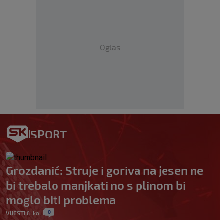
Oglas
SPORT
Grozdanić: Struje i goriva na jesen ne
bi trebalo manjkati no s plinom bi
moglo biti problema
0
VIJESTI
8. kol.
|
|