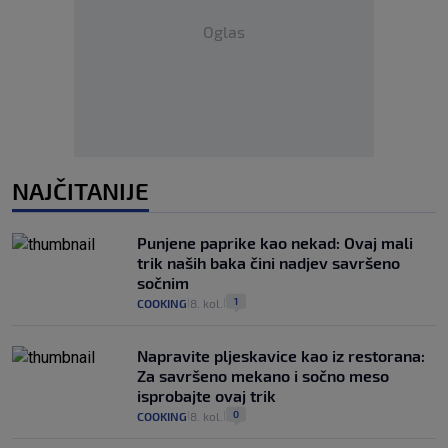
Oglas
NAJČITANIJE
Punjene paprike kao nekad: Ovaj mali
trik naših baka čini nadjev savršeno
sočnim
1
COOKING
8. kol.
|
|
Napravite pljeskavice kao iz restorana:
Za savršeno mekano i sočno meso
isprobajte ovaj trik
0
COOKING
8. kol.
|
|