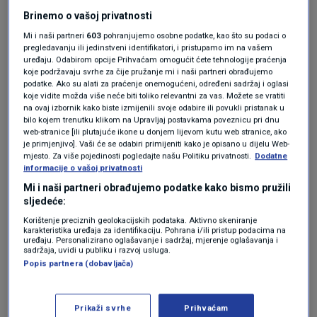
„Počeo sam s branjem, počeo i... završio“,
Brinemo o vašoj privatnosti
opisuje jedan poljoprivrednik iz splitskog
Mi i naši partneri
603
pohranjujemo osobne podatke, kao što su podaci o
zaleđa čiju je cjelogodišnju berbu uništila tuča i
pregledavanju ili jedinstveni identifikatori, i pristupamo im na vašem
uređaju. Odabirom opcije Prihvaćam omogućit ćete tehnologije praćenja
vjetar. „Nebo je obralo sve, s lakoćom, kao da
koje podržavaju svrhe za čije pružanje mi i naši partneri obrađujemo
podatke. Ako su alati za praćenje onemogućeni, određeni sadržaj i oglasi
se igra i u igri uživa…“ – dodaje, uz crni humor
koje vidite možda više neće biti toliko relevantni za vas. Možete se vratiti
na ovaj izbornik kako biste izmijenili svoje odabire ili povukli pristanak u
koji je jedina obrana od očaja.
bilo kojem trenutku klikom na Upravljaj postavkama poveznicu pri dnu
web-stranice [ili plutajuće ikone u donjem lijevom kutu web stranice, ako
je primjenjivo]. Vaši će se odabiri primijeniti kako je opisano u dijelu Web-
Katastrofalno nevrijeme, praćeno tučom
mjesto. Za više pojedinosti pogledajte našu Politiku privatnosti.
Dodatne
informacije o vašoj privatnosti
veličine lješnjaka i olujnim vjetrom, poharalo je
Mi i naši partneri obrađujemo podatke kako bismo pružili
Split nešto prije 9 sati ujutro, ostavivši grad
sljedeće:
bez struje i s velikom materijalnom štetom.
Korištenje preciznih geolokacijskih podataka. Aktivno skeniranje
karakteristika uređaja za identifikaciju. Pohrana i/ili pristup podacima na
uređaju. Personalizirano oglašavanje i sadržaj, mjerenje oglašavanja i
sadržaja, uvidi u publiku i razvoj usluga.
Popis partnera (dobavljača)
Prikaži svrhe
Prihvaćam