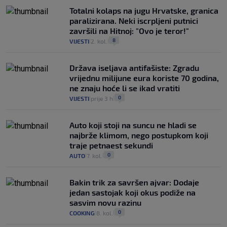
Totalni kolaps na jugu Hrvatske, granica
paralizirana. Neki iscrpljeni putnici
završili na Hitnoj: "Ovo je teror!"
8
VIJESTI
2. kol.
|
|
Država iseljava antifašiste: Zgradu
vrijednu milijune eura koriste 70 godina,
ne znaju hoće li se ikad vratiti
0
VIJESTI
prije 3 h
|
|
Auto koji stoji na suncu ne hladi se
najbrže klimom, nego postupkom koji
traje petnaest sekundi
0
AUTO
7. kol.
|
|
Bakin trik za savršen ajvar: Dodaje
jedan sastojak koji okus podiže na
sasvim novu razinu
0
COOKING
8. kol.
|
|