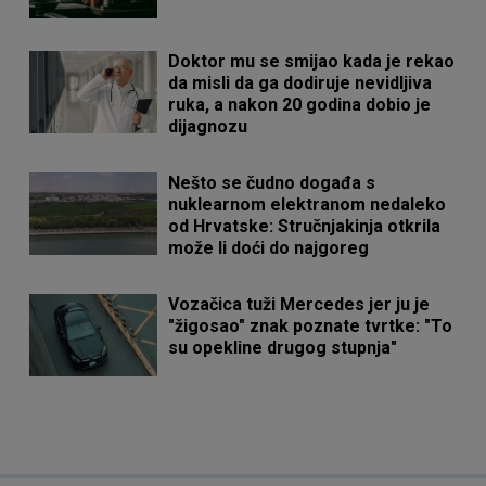
Doktor mu se smijao kada je rekao
da misli da ga dodiruje nevidljiva
ruka, a nakon 20 godina dobio je
dijagnozu
Nešto se čudno događa s
nuklearnom elektranom nedaleko
od Hrvatske: Stručnjakinja otkrila
može li doći do najgoreg
Vozačica tuži Mercedes jer ju je
"žigosao" znak poznate tvrtke: "To
su opekline drugog stupnja"