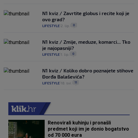
N1 kviz / Zavrtite globus i recite koji je
ovo grad?
0
LIFESTYLE
2. lip.
|
|
N1 kviz / Zmije, meduze, komarci... Tko
je najopasniji?
0
LIFESTYLE
1. lip.
|
|
N1 kviz / Koliko dobro poznajete stihove
Đorđa Balaševića?
11
LIFESTYLE
18. svi.
|
|
Renovirali kuhinju i pronašli
predmet koji im je donio bogatstvo
od 70 000 eura