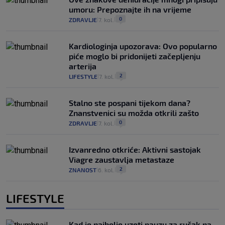
umoru: Prepoznajte ih na vrijeme
0
ZDRAVLJE
7. kol.
|
|
Kardiologinja upozorava: Ovo popularno
piće moglo bi pridonijeti začepljenju
arterija
2
LIFESTYLE
7. kol.
|
|
Stalno ste pospani tijekom dana?
Znanstvenici su možda otkrili zašto
0
ZDRAVLJE
7. kol.
|
|
Izvanredno otkriće: Aktivni sastojak
Viagre zaustavlja metastaze
2
ZNANOST
6. kol.
|
|
LIFESTYLE
Kad je najbolje uzeti pauzu za ručak na