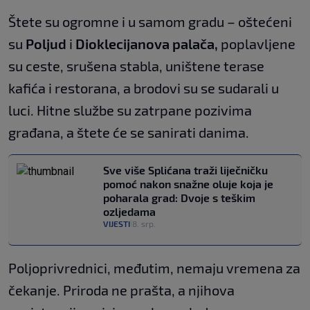
Štete su ogromne i u samom gradu – oštećeni
su
Poljud
i
Dioklecijanova palača,
poplavljene
su ceste, srušena stabla, uništene terase
kafića i restorana, a brodovi su se sudarali u
luci. Hitne službe su zatrpane pozivima
građana, a štete će se sanirati danima.
Sve više Splićana traži liječničku
pomoć nakon snažne oluje koja je
poharala grad: Dvoje s teškim
ozljedama
VIJESTI
8. srp.
|
Poljoprivrednici, međutim, nemaju vremena za
čekanje. Priroda ne prašta, a njihova