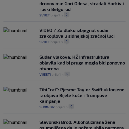
dronovima: Gori Odesa, stradali Harkiv i
ruski Belgorod
0
SVIJET
prije 1 h
|
|
VIDEO / Za dlaku izbjegnut sudar
zrakoplova u sidnejskoj zračnoj luci
0
SVIJET
prije 1 h
|
|
Sudar vlakova: HŽ Infrastruktura
objavila kad bi pruga mogla biti ponovno
otvorena
0
VIJESTI
prije 1 h
|
|
Tihi "rat": Pjesme Taylor Swift uklonjene
iz objava Bijele kuće i Trumpove
kampanje
0
SHOWBIZ
prije 1 h
|
|
Slavonski Brod: Alkoholizirana žena
osumnjičena da je nožem ubila partnera