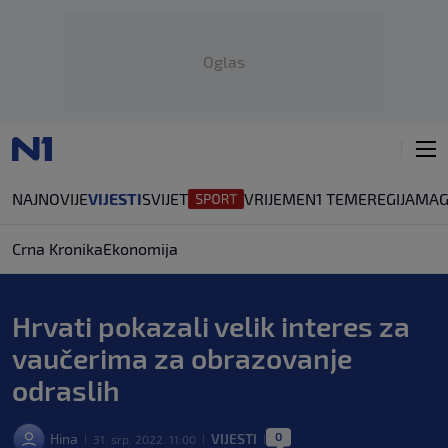
Oglas
NAJNOVIJE
VIJESTI
SVIJET
VRIJEME
N1 TEME
REGIJA
MAG
Crna Kronika
Ekonomija
Hrvati pokazali velik interes za
vaučerima za obrazovanje
odraslih
0
Hina
VIJESTI
31. srp. 2022. 11:00
|
|
|