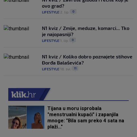
ovo grad?
0
LIFESTYLE
2. lip.
|
|
N1 kviz / Zmije, meduze, komarci... Tko
je najopasniji?
0
LIFESTYLE
1. lip.
|
|
N1 kviz / Koliko dobro poznajete stihove
Đorđa Balaševića?
11
LIFESTYLE
18. svi.
|
|
Tijana u moru isprobala
"menstrualni kupaći" i zapanjila
mnoge: "Bila sam preko 4 sata na
plaži..."