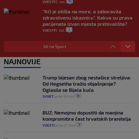
14
VIJESTI
2. kol.
|
|
"Kći je otišla na more, a zaboravila
zdravstvenu iskaznicu". Kakva su prava
pacijenata izvan mjesta prebivališta?
1
VIJESTI
1. kol.
|
|
Provjerili smo "što ćemo onda" ako
Plenković na 15 dana ukine mjere: "Ne bi
Idi na Sport
se dogodilo ništa. Vlada se zaljubila u te
intervencije"
NAJNOVIJE
25
VIJESTI
30. srp.
|
|
Analitičar o Mostu: Oni su u yin-yang
Trump bijesan zbog nestašice streljiva:
poziciji i imaju drugog najpoznatijeg
Od Hegsetha tražio objašnjenje?
bravara u povijesti Hrvatske
Oglasila se Bijela kuća
16
VIJESTI
30. srp.
|
|
0
SVIJET
prije 10 min
|
|
BUZ: Nemojmo dopustiti da manjina
kompromitira čast hrvatskih branitelja
1
VIJESTI
prije 21 min
|
|