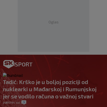
Oglas
SPORT
Tadić: Krško je u boljoj poziciji od
nuklearki u Mađarskoj i Rumunjskoj
jer se vodilo računa o važnoj stvari
5
VIJESTI
4. kol.
|
|