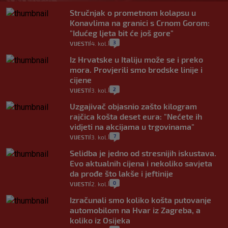
Stručnjak o prometnom kolapsu u
Konavlima na granici s Crnom Gorom:
"Idućeg ljeta bit će još gore"
3
VIJESTI
4. kol.
|
|
Iz Hrvatske u Italiju može se i preko
mora. Provjerili smo brodske linije i
cijene
2
VIJESTI
3. kol.
|
|
Uzgajivač objasnio zašto kilogram
rajčica košta deset eura: "Nećete ih
vidjeti na akcijama u trgovinama"
7
VIJESTI
3. kol.
|
|
Selidba je jedno od stresnijih iskustava.
Evo aktualnih cijena i nekoliko savjeta
da prođe što lakše i jeftinije
0
VIJESTI
2. kol.
|
|
Izračunali smo koliko košta putovanje
automobilom na Hvar iz Zagreba, a
koliko iz Osijeka