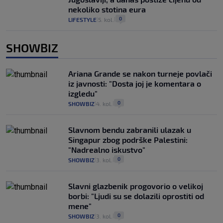
nekoliko stotina eura
0
LIFESTYLE
5. kol.
|
|
SHOWBIZ
Ariana Grande se nakon turneje povlači
iz javnosti: "Dosta joj je komentara o
izgledu"
0
SHOWBIZ
4. kol.
|
|
Slavnom bendu zabranili ulazak u
Singapur zbog podrške Palestini:
"Nadrealno iskustvo"
0
SHOWBIZ
3. kol.
|
|
Slavni glazbenik progovorio o velikoj
borbi: "Ljudi su se dolazili oprostiti od
mene"
0
SHOWBIZ
3. kol.
|
|