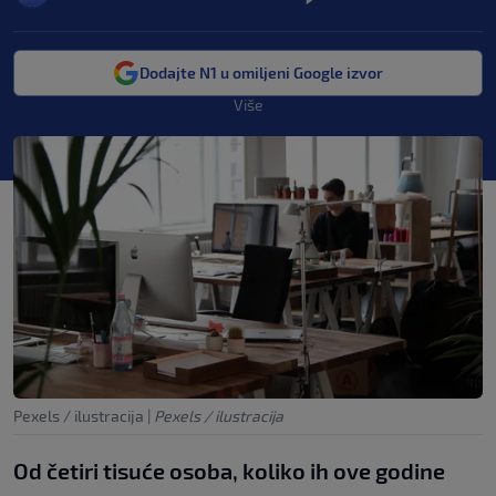
Dodajte N1 u omiljeni Google izvor
Više
Pexels / ilustracija
|
Pexels / ilustracija
Od četiri tisuće osoba, koliko ih ove godine