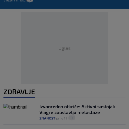
VIJESTI
11. srp.
Oglas
ZDRAVLJE
Izvanredno otkriće: Aktivni sastojak
Viagre zaustavlja metastaze
1
ZNANOST
prije 1 h
|
|