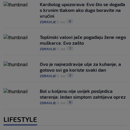
Kardiolog upozorava: Evo što se događa
s krvnim tlakom ako dugo boravite na
vrućini
0
ZDRAVLJE
5. kol.
|
|
Toplinski valovi jače pogađaju žene nego
muškarce. Evo zašto
1
ZDRAVLJE
3. kol.
|
|
Ovo je najnezdravije ulje za kuhanje, a
gotovo svi ga koriste svaki dan
3
ZDRAVLJE
3. kol.
|
|
Bol u koljenu nije uvijek posljedica
starenja: Jedan simptom zahtijeva oprez
0
ZDRAVLJE
3. kol.
|
|
LIFESTYLE