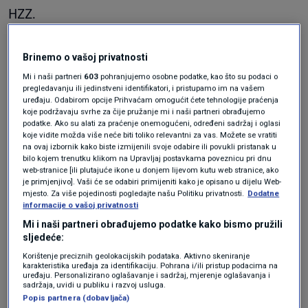
HZZ.
Iako je do konca godine preostalo pet mjeseci,
Brinemo o vašoj privatnosti
a u protekla četiri zatraženo je više od polovice
Mi i naši partneri
603
pohranjujemo osobne podatke, kao što su podaci o
pregledavanju ili jedinstveni identifikatori, i pristupamo im na vašem
planirane 'kvote', Zavod je vrlo suzdržan u
uređaju. Odabirom opcije Prihvaćam omogućit ćete tehnologije praćenja
koje podržavaju svrhe za čije pružanje mi i naši partneri obrađujemo
procjeni hoće li ove godine vaučere iskoristi
podatke. Ako su alati za praćenje onemogućeni, određeni sadržaj i oglasi
koje vidite možda više neće biti toliko relevantni za vas. Možete se vratiti
svih četiri tisuće osoba.
na ovaj izbornik kako biste izmijenili svoje odabire ili povukli pristanak u
bilo kojem trenutku klikom na Upravljaj postavkama poveznicu pri dnu
web-stranice [ili plutajuće ikone u donjem lijevom kutu web stranice, ako
Odaziv je inicijalno velik
je primjenjivo]. Vaši će se odabiri primijeniti kako je opisano u dijelu Web-
mjesto. Za više pojedinosti pogledajte našu Politiku privatnosti.
Dodatne
informacije o vašoj privatnosti
Mi i naši partneri obrađujemo podatke kako bismo pružili
sljedeće:
„Interes i odaziv polaznika se inicijalno
Korištenje preciznih geolokacijskih podataka. Aktivno skeniranje
pokazao velikim“, odgovorio je Zavod,
karakteristika uređaja za identifikaciju. Pohrana i/ili pristup podacima na
uređaju. Personalizirano oglašavanje i sadržaj, mjerenje oglašavanja i
napominjući da se broj obrazovnih programa,
sadržaja, uvidi u publiku i razvoj usluga.
Popis partnera (dobavljača)
njihova ponuda te pokrivenost cijele države