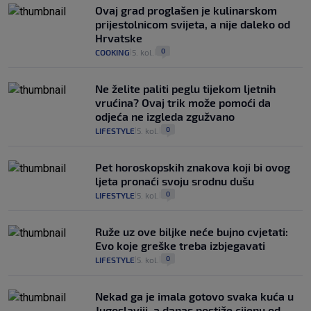
Ovaj grad proglašen je kulinarskom
prijestolnicom svijeta, a nije daleko od
Hrvatske
0
COOKING
5. kol.
|
|
Ne želite paliti peglu tijekom ljetnih
vrućina? Ovaj trik može pomoći da
odjeća ne izgleda zgužvano
0
LIFESTYLE
5. kol.
|
|
Pet horoskopskih znakova koji bi ovog
ljeta pronaći svoju srodnu dušu
0
LIFESTYLE
5. kol.
|
|
Ruže uz ove biljke neće bujno cvjetati:
Evo koje greške treba izbjegavati
0
LIFESTYLE
5. kol.
|
|
Nekad ga je imala gotovo svaka kuća u
Jugoslaviji, a danas postiže cijenu od