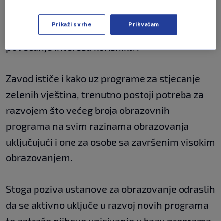
tom ponudom „kontinuirano povećava, što će
Prikaži svrhe
Prihvaćam
svakako značajno utjecati i na dodatno
povećanje interesa korisnika“.
Zavod ističe i kako uz programe za stjecanje
zelenih vještina, trenutno postoji potreba za
razvojem što većeg broja obrazovnih
programa na svim razinama obrazovanja
uključujući i one za osobe sa završenim visokim
obrazovanjem.
Stoga poziva ustanove za obrazovanje odraslih
da se aktivno uključe u razvoj novih programa
te zatraže njihovo upisivanje u bazu programa