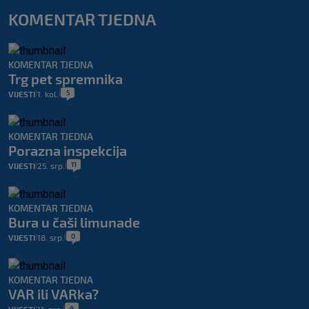
KOMENTAR TJEDNA
KOMENTAR TJEDNA
Trg pet spremnika
5
VIJESTI
1. kol.
|
|
KOMENTAR TJEDNA
Porazna inspekcija
11
VIJESTI
25. srp.
|
|
KOMENTAR TJEDNA
Bura u čaši limunade
0
VIJESTI
18. srp.
|
|
KOMENTAR TJEDNA
VAR ili VARka?
4
|
|