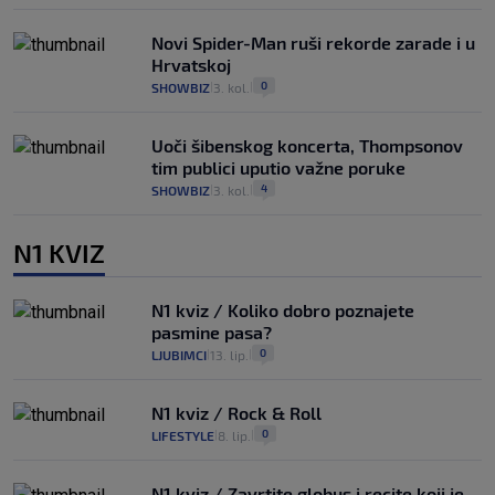
Novi Spider-Man ruši rekorde zarade i u
Hrvatskoj
0
SHOWBIZ
3. kol.
|
|
Uoči šibenskog koncerta, Thompsonov
tim publici uputio važne poruke
4
SHOWBIZ
3. kol.
|
|
N1 KVIZ
N1 kviz / Koliko dobro poznajete
pasmine pasa?
0
LJUBIMCI
13. lip.
|
|
N1 kviz / Rock & Roll
0
LIFESTYLE
8. lip.
|
|
N1 kviz / Zavrtite globus i recite koji je