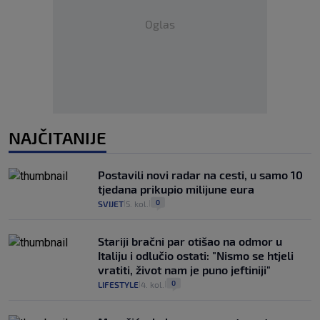
Oglas
NAJČITANIJE
Postavili novi radar na cesti, u samo 10
tjedana prikupio milijune eura
0
SVIJET
5. kol.
|
|
Stariji bračni par otišao na odmor u
Italiju i odlučio ostati: "Nismo se htjeli
vratiti, život nam je puno jeftiniji"
0
LIFESTYLE
4. kol.
|
|