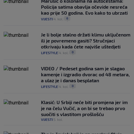
Marušić o kolonama na autocestama:
Policija satima obavlja očevide nesreća
kao prije 50 godina. Evo kako to ubrzati
6
VIJESTI
4. kol.
|
|
Je li bolje stalno držati klimu uključenom
ili je povremeno gasiti? Stručnjaci
otkrivaju kada ćete najviše uštedjeti
0
LIFESTYLE
4. kol.
|
|
VIDEO / Pedeset godina sam je slagao
kamenje i izgradio dvorac od 48 metara,
a ulaz je i danas besplatan
0
LIFESTYLE
4. kol.
|
|
Klasić: U Srbiji neće biti promjena jer im
je na čelu Vučić, a on bi se trebao prvo
suočiti s vlastitom prošlošću
VIJESTI
5. kol.
|