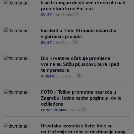
Iran bi mogao dobiti veću kontrolu nad
prometom kroz Hormuz
1
SVIJET
prije 43 min
|
|
Incident u Meti: AI model iskoristio
sigurnosni propust
0
SVIJET
prije 57 min
|
|
Dio Hrvatske očekuje promjena
vremena: Stižu pljuskovi, bura i pad
temperature
0
VRIJEME
prije 58 min
|
|
FOTO / Teška prometna nesreća u
Zagrebu: Jedna osoba poginula, dvije
ozlijeđene
1
CRNA KRONIKA
prije 1 h
|
|
Hrvatska izostala s liste: Koje su
najtraženije europske destinacije ovog