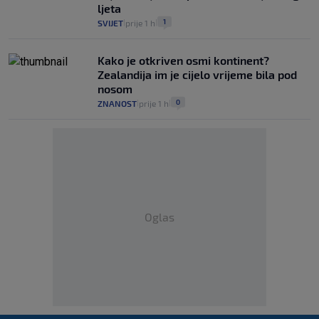
ljeta
1
SVIJET
prije 1 h
|
|
Kako je otkriven osmi kontinent?
Zealandija im je cijelo vrijeme bila pod
nosom
0
ZNANOST
prije 1 h
|
|
Oglas