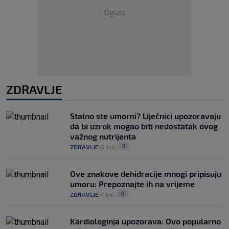
Oglas
ZDRAVLJE
Stalno ste umorni? Liječnici upozoravaju
da bi uzrok mogao biti nedostatak ovog
važnog nutrijenta
0
ZDRAVLJE
8. kol.
|
|
Ove znakove dehidracije mnogi pripisuju
umoru: Prepoznajte ih na vrijeme
0
ZDRAVLJE
7. kol.
|
|
Kardiologinja upozorava: Ovo popularno