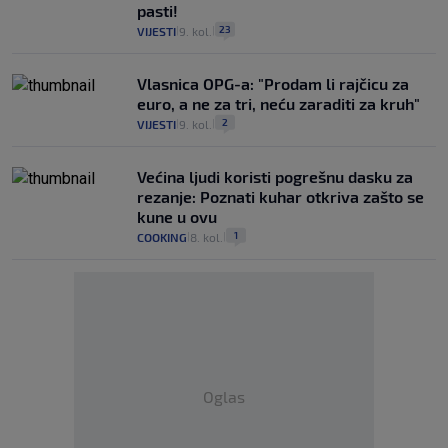
pasti!
23
VIJESTI
9. kol.
|
|
Vlasnica OPG-a: "Prodam li rajčicu za
euro, a ne za tri, neću zaraditi za kruh"
2
VIJESTI
9. kol.
|
|
Većina ljudi koristi pogrešnu dasku za
rezanje: Poznati kuhar otkriva zašto se
kune u ovu
1
COOKING
8. kol.
|
|
Oglas