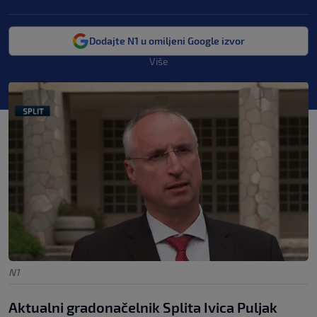
Dodajte N1 u omiljeni Google izvor
Više
N1
Aktualni gradonačelnik Splita Ivica Puljak