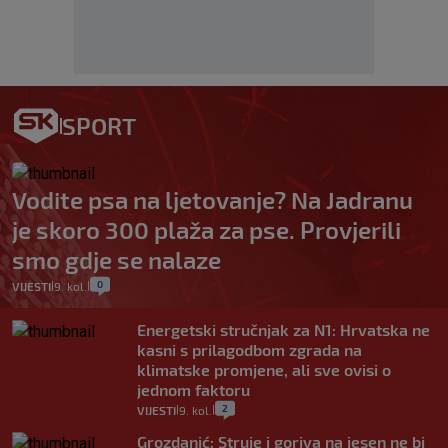
SPORT
Vodite psa na ljetovanje? Na Jadranu
je skoro 300 plaža za pse. Provjerili
smo gdje se nalaze
0
VIJESTI
9. kol.
|
|
Energetski stručnjak za N1: Hrvatska ne
kasni s prilagodbom zgrada na
klimatske promjene, ali sve ovisi o
jednom faktoru
2
VIJESTI
9. kol.
|
|
Grozdanić: Struje i goriva na jesen ne bi