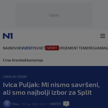
Oglas
NAJNOVIJE
VIJESTI
SVIJET
VRIJEME
N1 TEME
REGIJA
MAG
Crna Kronika
Ekonomija
LOKALNI IZBORI
Ivica Puljak: Mi nismo savršeni,
ali smo najbolji izbor za Split
1
Hina
VIJESTI
16. svi. 2025. 12:01
|
|
|