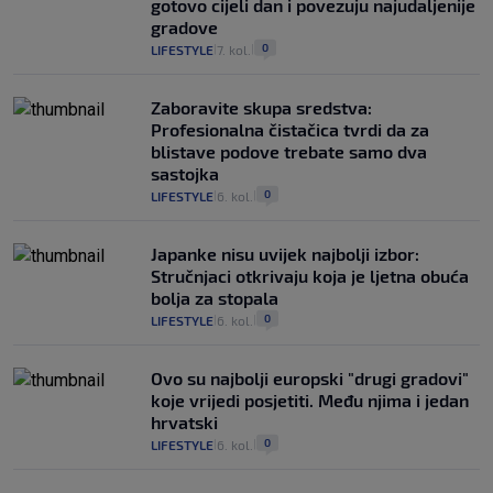
gotovo cijeli dan i povezuju najudaljenije
gradove
0
LIFESTYLE
7. kol.
|
|
Zaboravite skupa sredstva:
Profesionalna čistačica tvrdi da za
blistave podove trebate samo dva
sastojka
0
LIFESTYLE
6. kol.
|
|
Japanke nisu uvijek najbolji izbor:
Stručnjaci otkrivaju koja je ljetna obuća
bolja za stopala
0
LIFESTYLE
6. kol.
|
|
Ovo su najbolji europski "drugi gradovi"
koje vrijedi posjetiti. Među njima i jedan
hrvatski
0
LIFESTYLE
6. kol.
|
|