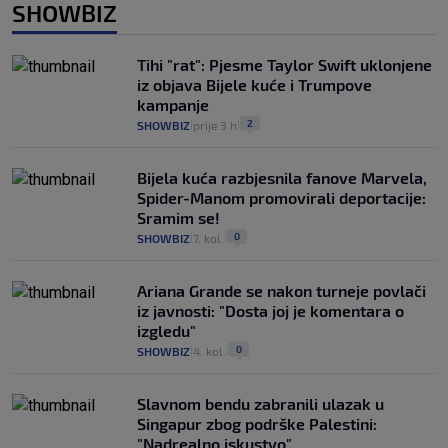
SHOWBIZ
Tihi "rat": Pjesme Taylor Swift uklonjene
iz objava Bijele kuće i Trumpove
kampanje
2
SHOWBIZ
prije 3 h
|
|
Bijela kuća razbjesnila fanove Marvela,
Spider-Manom promovirali deportacije:
Sramim se!
0
SHOWBIZ
7. kol.
|
|
Ariana Grande se nakon turneje povlači
iz javnosti: "Dosta joj je komentara o
izgledu"
0
SHOWBIZ
4. kol.
|
|
Slavnom bendu zabranili ulazak u
Singapur zbog podrške Palestini:
"Nadrealno iskustvo"