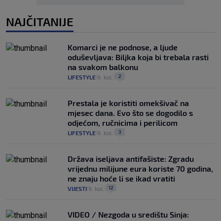
NAJČITANIJE
Komarci je ne podnose, a ljude
oduševljava: Biljka koja bi trebala rasti
na svakom balkonu
2
LIFESTYLE
9. kol.
|
|
Prestala je koristiti omekšivač na
mjesec dana. Evo što se dogodilo s
odjećom, ručnicima i perilicom
3
LIFESTYLE
9. kol.
|
|
Država iseljava antifašiste: Zgradu
vrijednu milijune eura koriste 70 godina,
ne znaju hoće li se ikad vratiti
12
VIJESTI
9. kol.
|
|
VIDEO / Nezgoda u središtu Sinja: