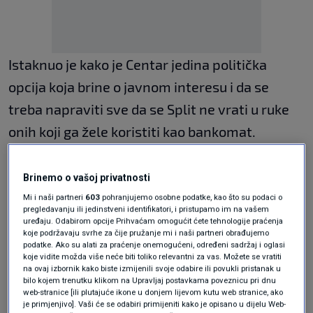
Istaknuo je kako je Centar jedina politička
opcija koja brine o javnom interesu i da se
treba napraviti sve da se Split ne vrati u ruke
onih koji ga žele koristiti kao bankomat.
"Mi nismo savršeni, ali smo najbolji izbor za
Brinemo o vašoj privatnosti
Split. Zadovoljan sam što smo građanima
Mi i naši partneri
603
pohranjujemo osobne podatke, kao što su podaci o
pokazali sve što smo radili u ove četiri godine,
pregledavanju ili jedinstveni identifikatori, i pristupamo im na vašem
uređaju. Odabirom opcije Prihvaćam omogućit ćete tehnologije praćenja
ali to oni vide i svakodnevno. Predstavili smo
koje podržavaju svrhe za čije pružanje mi i naši partneri obrađujemo
podatke. Ako su alati za praćenje onemogućeni, određeni sadržaj i oglasi
im što ćemo raditi u sljedećem mandatu i
koje vidite možda više neće biti toliko relevantni za vas. Možete se vratiti
na ovaj izbornik kako biste izmijenili svoje odabire ili povukli pristanak u
siguran sam da će nam građani u nedjelju
bilo kojem trenutku klikom na Upravljaj postavkama poveznicu pri dnu
web-stranice [ili plutajuće ikone u donjem lijevom kutu web stranice, ako
ukazati povjerenje i da ću biti
je primjenjivo]. Vaši će se odabiri primijeniti kako je opisano u dijelu Web-