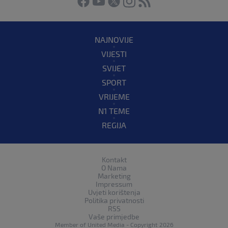
NAJNOVIJE
VIJESTI
SVIJET
SPORT
VRIJEME
N1 TEME
REGIJA
Kontakt
O Nama
Marketing
Impressum
Uvjeti korištenja
Politika privatnosti
RSS
Vaše primjedbe
Member of
United Media
- Copyright 2026