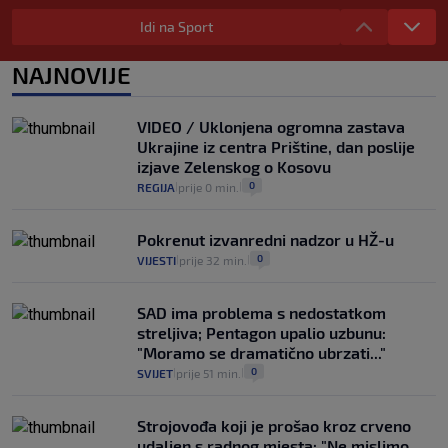
Iz Hrvatske u Italiju može se i preko
mora. Provjerili smo brodske linije i
Idi na Sport
cijene
2
VIJESTI
3. kol.
NAJNOVIJE
|
|
Uzgajivač objasnio zašto kilogram
rajčica košta deset eura: "Nećete ih
VIDEO / Uklonjena ogromna zastava
vidjeti na akcijama u trgovinama"
Ukrajine iz centra Prištine, dan poslije
8
VIJESTI
3. kol.
|
|
izjave Zelenskog o Kosovu
0
REGIJA
prije 0 min.
|
|
Pokrenut izvanredni nadzor u HŽ-u
0
VIJESTI
prije 32 min.
|
|
SAD ima problema s nedostatkom
streljiva; Pentagon upalio uzbunu:
"Moramo se dramatično ubrzati..."
0
SVIJET
prije 51 min.
|
|
Strojovođa koji je prošao kroz crveno
udaljen s radnog mjesta: "Ne mislimo