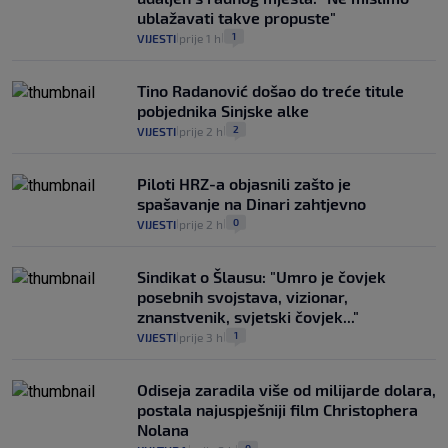
ublažavati takve propuste"
1
VIJESTI
prije 1 h
|
|
Tino Radanović došao do treće titule
pobjednika Sinjske alke
2
VIJESTI
prije 2 h
|
|
Piloti HRZ-a objasnili zašto je
spašavanje na Dinari zahtjevno
0
VIJESTI
prije 2 h
|
|
Sindikat o Šlausu: "Umro je čovjek
posebnih svojstava, vizionar,
znanstvenik, svjetski čovjek..."
1
VIJESTI
prije 3 h
|
|
Odiseja zaradila više od milijarde dolara,
postala najuspješniji film Christophera
Nolana