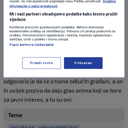
mjesto. Za više pojedinosti pogledajte našu Politiku privatnosti.
Dodatne
prvi gradonačelnik koji će u Splitu osvojiti drugi
informacije o vašoj privatnosti
mandat, te nastaviti sa svim dobrim stvarima
Mi i naši partneri obrađujemo podatke kako bismo pružili
sljedeće:
koje radimo za naš grad", izjavio je Puljak.
Korištenje preciznih geolokacijskih podataka. Aktivno skeniranje
karakteristika uređaja za identifikaciju. Pohrana i/ili pristup podacima na
Sva istraživanja, kaže, pokazuju da će Centar
uređaju. Personalizirano oglašavanje i sadržaj, mjerenje oglašavanja i
sadržaja, uvidi u publiku i razvoj usluga.
nastaviti s onim što su radili do sada, te je još
Popis partnera (dobavljača)
jednom pozvao birače da im daju svoj glas kako
bi mogli nastaviti mijenjati grad na bolje. Na
Prikaži svrhe
Prihvaćam
pitanje s kim bi se volio vidjeti u drugom krugu
odgovorio je da će o tome odlučiti građani, a on
ih uvijek poziva da daju glas onima koji se bore
za javni interes, a to su oni.
Teme
IVICA PULJAK
LOKALNI IZBORI 2025.