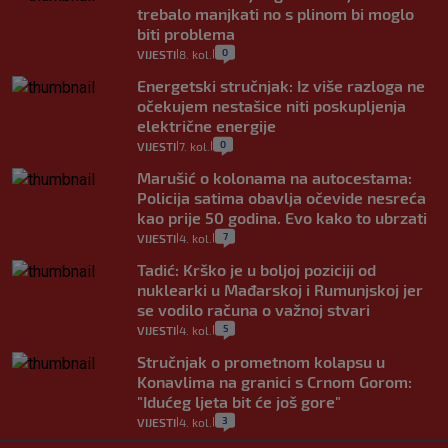
trebalo manjkati no s plinom bi moglo
biti problema
0
VIJESTI
8. kol.
|
|
Energetski stručnjak: Iz više razloga ne
očekujem nestašice niti poskupljenja
električne energije
0
VIJESTI
7. kol.
|
|
Marušić o kolonama na autocestama:
Policija satima obavlja očevide nesreća
kao prije 50 godina. Evo kako to ubrzati
7
VIJESTI
4. kol.
|
|
Tadić: Krško je u boljoj poziciji od
nuklearki u Mađarskoj i Rumunjskoj jer
se vodilo računa o važnoj stvari
5
VIJESTI
4. kol.
|
|
Stručnjak o prometnom kolapsu u
Konavlima na granici s Crnom Gorom:
"Idućeg ljeta bit će još gore"
3
VIJESTI
4. kol.
|
|