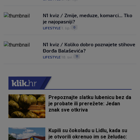
N1 kviz / Zmije, meduze, komarci... Tko
je najopasniji?
0
LIFESTYLE
1. lip.
|
|
N1 kviz / Koliko dobro poznajete stihove
Đorđa Balaševića?
11
LIFESTYLE
18. svi.
|
|
Prepoznajte slatku lubenicu bez da
je probate ili prerežete: Jedan
znak sve otkriva
Kupili su čokoladu u Lidlu, kada su
je otvorili okrenuo im se želudac: