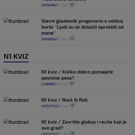
0
SHOWBIZ
3. kol.
|
|
Slavni glazbenik progovorio o velikoj
borbi: "Ljudi su se dolazili oprostiti od
mene"
0
SHOWBIZ
3. kol.
|
|
N1 KVIZ
N1 kviz / Koliko dobro poznajete
pasmine pasa?
0
LJUBIMCI
13. lip.
|
|
N1 kviz / Rock & Roll
0
LIFESTYLE
8. lip.
|
|
N1 kviz / Zavrtite globus i recite koji je
ovo grad?
0
LIFESTYLE
2. lip.
|
|