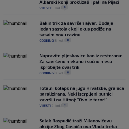
Alkarski konji proklizali i pali na Pijaci
8
VIJESTI
9. kol.
|
|
Bakin trik za savršen ajvar: Dodaje
jedan sastojak koji okus podiže na
sasvim novu razinu
0
COOKING
8. kol.
|
|
Napravite pljeskavice kao iz restorana:
Za savršeno mekano i sočno meso
isprobajte ovaj trik
0
COOKING
8. kol.
|
|
Totalni kolaps na jugu Hrvatske, granica
paralizirana. Neki iscrpljeni putnici
završili na Hitnoj: "Ovo je teror!"
9
VIJESTI
2. kol.
|
|
Selak Raspudić traži Milanovićevu
akciju: Zbog Gospića ova Vlada treba