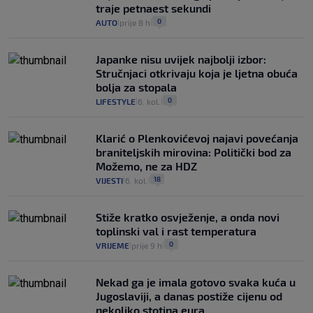
traje petnaest sekundi
0
AUTO
prije 8 h
|
|
Japanke nisu uvijek najbolji izbor:
Stručnjaci otkrivaju koja je ljetna obuća
bolja za stopala
0
LIFESTYLE
6. kol.
|
|
Klarić o Plenkovićevoj najavi povećanja
braniteljskih mirovina: Politički bod za
Možemo, ne za HDZ
18
VIJESTI
6. kol.
|
|
Stiže kratko osvježenje, a onda novi
toplinski val i rast temperatura
0
VRIJEME
prije 9 h
|
|
Nekad ga je imala gotovo svaka kuća u
Jugoslaviji, a danas postiže cijenu od
nekoliko stotina eura