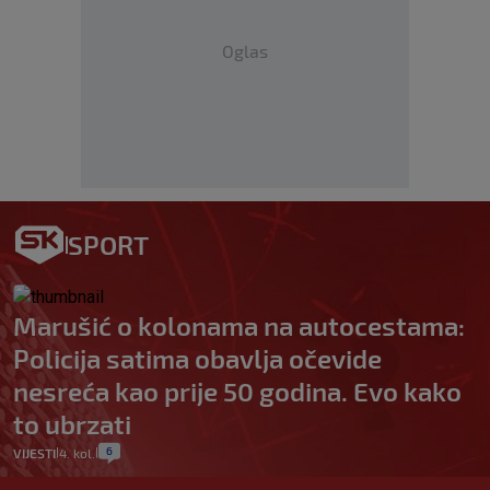
Oglas
SPORT
Marušić o kolonama na autocestama:
Policija satima obavlja očevide
nesreća kao prije 50 godina. Evo kako
to ubrzati
6
VIJESTI
4. kol.
|
|