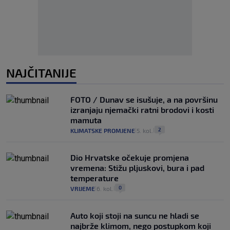
NAJČITANIJE
FOTO / Dunav se isušuje, a na površinu
izranjaju njemački ratni brodovi i kosti
mamuta
2
KLIMATSKE PROMJENE
5. kol.
|
|
Dio Hrvatske očekuje promjena
vremena: Stižu pljuskovi, bura i pad
temperature
0
VRIJEME
6. kol.
|
|
Auto koji stoji na suncu ne hladi se
najbrže klimom, nego postupkom koji