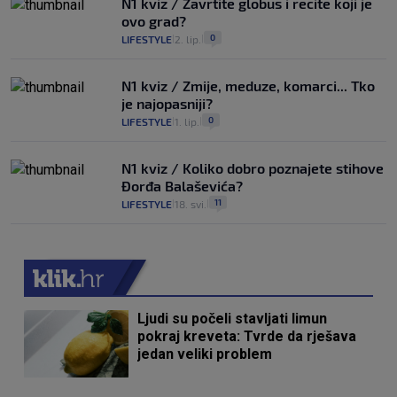
N1 kviz / Zavrtite globus i recite koji je
ovo grad?
0
LIFESTYLE
2. lip.
|
|
N1 kviz / Zmije, meduze, komarci... Tko
je najopasniji?
0
LIFESTYLE
1. lip.
|
|
N1 kviz / Koliko dobro poznajete stihove
Đorđa Balaševića?
11
LIFESTYLE
18. svi.
|
|
Ljudi su počeli stavljati limun
pokraj kreveta: Tvrde da rješava
jedan veliki problem