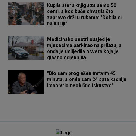
Kupila staru knjigu za samo 50
centi, a kod kuće shvatila što
zapravo drži u rukama: "Dobila si
na lutriji"
Medicinsko sestri susjed je
mjesecima parkirao na prilazu, a
onda je uslijedila osveta koja je
glasno odjeknula
"Bio sam proglašen mrtvim 45
minuta, a onda sam 24 sata kasnije
imao vrlo neobično iskustvo"