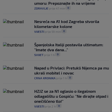
umoru: Prepoznajte ih na vrijeme
0
ZDRAVLJE
prije 47 min
|
|
Nesreća na A1 kod Zagreba stvorila
kilometarske kolone
0
VIJESTI
prije 59 min
|
|
Španjolska Italiji postavila ultimatum:
"Imate dva dana..."
0
SVIJET
prije 1 h
|
|
Napad u Privlaci: Pretukli Nijemca pa mu
ukrali mobitel i novac
0
CRNA KRONIKA
prije 1 h
|
|
HZJZ se za N1 oglasio o ilegalnom
odlagalištu u Gospiću: "Ne dirajte otpad i
onečišćeno tlo!"
0
VIJESTI
prije 2 h
|
|