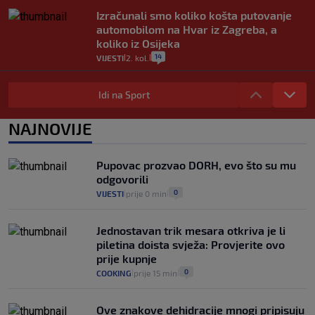
Izračunali smo koliko košta putovanje
automobilom na Hvar iz Zagreba, a
koliko iz Osijeka
14
VIJESTI
2. kol.
|
|
"Kći je otišla na more, a zaboravila
zdravstvenu iskaznicu". Kakva su prava
Idi na Sport
pacijenata izvan mjesta prebivališta?
1
VIJESTI
1. kol.
NAJNOVIJE
|
|
Kako spriječiti nasilje? "Tako da glavni
junaci naših priča budu oni koji pomažu,
Pupovac prozvao DORH, evo što su mu
a ne oni koji su pobijedili nekoga"
odgovorili
2
VIJESTI
30. srp.
|
|
0
VIJESTI
prije 0 min
|
|
Jednostavan trik mesara otkriva je li
piletina doista svježa: Provjerite ovo
prije kupnje
0
COOKING
prije 15 min
|
|
Ove znakove dehidracije mnogi pripisuju