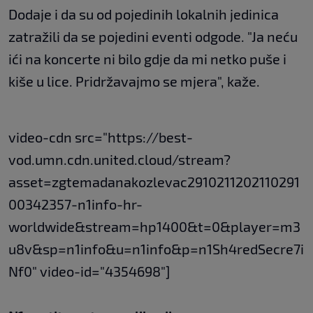
Dodaje i da su od pojedinih lokalnih jedinica
zatražili da se pojedini eventi odgode. "Ja neću
ići na koncerte ni bilo gdje da mi netko puše i
kiše u lice. Pridržavajmo se mjera", kaže.
video-cdn src="https://best-
vod.umn.cdn.united.cloud/stream?
asset=zgtemadanakozlevac2910211202110291
00342357-n1info-hr-
worldwide&stream=hp1400&t=0&player=m3
u8v&sp=n1info&u=n1info&p=n1Sh4redSecre7i
Nf0" video-id="4354698"]