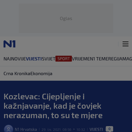
Oglas
NAJNOVIJE
VIJESTI
SVIJET
VRIJEME
N1 TEME
REGIJA
MAG
Crna Kronika
Ekonomija
Kozlevac: Cijepljenje i
kažnjavanje, kad je čovjek
nerazuman, to su te mjere
0
N1 Hrvatska
VIJESTI
29. lis. 2021. 08:56
10:32
|
>
|
|