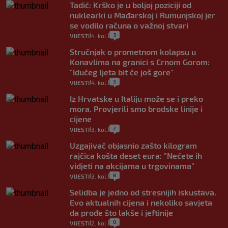
Tadić: Krško je u boljoj poziciji od
nuklearki u Mađarskoj i Rumunjskoj jer
se vodilo računa o važnoj stvari
5
VIJESTI
4. kol.
|
|
Stručnjak o prometnom kolapsu u
Konavlima na granici s Crnom Gorom:
"Idućeg ljeta bit će još gore"
3
VIJESTI
4. kol.
|
|
Iz Hrvatske u Italiju može se i preko
mora. Provjerili smo brodske linije i
cijene
2
VIJESTI
3. kol.
|
|
Uzgajivač objasnio zašto kilogram
rajčica košta deset eura: "Nećete ih
vidjeti na akcijama u trgovinama"
8
VIJESTI
3. kol.
|
|
Selidba je jedno od stresnijih iskustava.
Evo aktualnih cijena i nekoliko savjeta
da prođe što lakše i jeftinije
0
VIJESTI
2. kol.
|
|