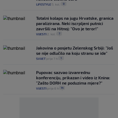
0
LIFESTYLE
5. kol.
|
|
Totalni kolaps na jugu Hrvatske, granica
paralizirana. Neki iscrpljeni putnici
završili na Hitnoj: "Ovo je teror!"
7
VIJESTI
2. kol.
|
|
Jakovina o posjetu Zelenskog Srbiji: "Još
se nije odlučilo na koju stranu se ide"
1
SVIJET
prije 7 h
|
|
Pupovac sazvao izvanrednu
konferenciju, prikazan i video iz Knina:
"Zašto DORH ne poduzima mjere?"
14
VIJESTI
prije 6 h
|
|