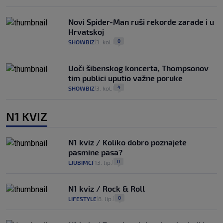
Novi Spider-Man ruši rekorde zarade i u
Hrvatskoj
0
SHOWBIZ
3. kol.
|
|
Uoči šibenskog koncerta, Thompsonov
tim publici uputio važne poruke
4
SHOWBIZ
3. kol.
|
|
N1 KVIZ
N1 kviz / Koliko dobro poznajete
pasmine pasa?
0
LJUBIMCI
13. lip.
|
|
N1 kviz / Rock & Roll
0
LIFESTYLE
8. lip.
|
|