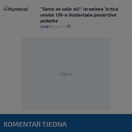
"Samo za vaše oči“: Izraelska 'krtica'
unutar UN-a dostavljala povjerljive
podatke
0
SVIJET
prije 2 h
|
|
Oglas
KOMENTAR TJEDNA