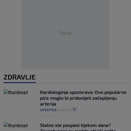
Oglas
ZDRAVLJE
Kardiologinja upozorava: Ovo popularno
piće moglo bi pridonijeti začepljenju
arterija
2
LIFESTYLE
prije 8 h
|
|
Stalno ste pospani tijekom dana?
Znanstvenici su možda otkrili zašto