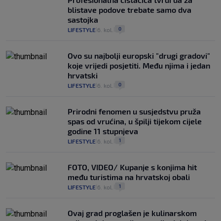
blistave podove trebate samo dva
sastojka
0
LIFESTYLE
6. kol.
|
|
Ovo su najbolji europski "drugi gradovi"
koje vrijedi posjetiti. Među njima i jedan
hrvatski
0
LIFESTYLE
6. kol.
|
|
Prirodni fenomen u susjedstvu pruža
spas od vrućina, u špilji tijekom cijele
godine 11 stupnjeva
1
LIFESTYLE
6. kol.
|
|
FOTO, VIDEO/ Kupanje s konjima hit
među turistima na hrvatskoj obali
1
LIFESTYLE
6. kol.
|
|
Ovaj grad proglašen je kulinarskom