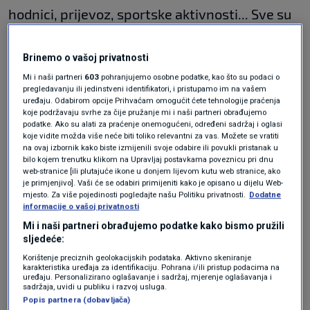
hodnici, prijevoz, sportske aktivnosti... Sve su
to mjesta s pojačanim kretanjem virusa, od 50
do 60 posto svakodnevno", govori Kozlevac.
Brinemo o vašoj privatnosti
Mi i naši partneri
603
pohranjujemo osobne podatke, kao što su podaci o
pregledavanju ili jedinstveni identifikatori, i pristupamo im na vašem
Na pitanje o mogućnosti produženja online
uređaju. Odabirom opcije Prihvaćam omogućit ćete tehnologije praćenja
koje podržavaju svrhe za čije pružanje mi i naši partneri obrađujemo
nastave i nakon toga, Kozlevac kaže:
podatke. Ako su alati za praćenje onemogućeni, određeni sadržaj i oglasi
koje vidite možda više neće biti toliko relevantni za vas. Možete se vratiti
"Razmatrat će se. Procjenjujemo situaciju, izaći
na ovaj izbornik kako biste izmijenili svoje odabire ili povukli pristanak u
bilo kojem trenutku klikom na Upravljaj postavkama poveznicu pri dnu
ćemo na vrijeme s odlukom."
web-stranice [ili plutajuće ikone u donjem lijevom kutu web stranice, ako
je primjenjivo]. Vaši će se odabiri primijeniti kako je opisano u dijelu Web-
Prema njegovim riječima, razmatralo se i to da
mjesto. Za više pojedinosti pogledajte našu Politiku privatnosti.
Dodatne
informacije o vašoj privatnosti
dio djece dolazi u školu. "Ne vidim da su ta dva
Mi i naši partneri obrađujemo podatke kako bismo pružili
dana problematična. Radi se samo o dva dana.
sljedeće:
Postoje roditelji koji nemaju kamo s djecom.
Korištenje preciznih geolokacijskih podataka. Aktivno skeniranje
karakteristika uređaja za identifikaciju. Pohrana i/ili pristup podacima na
Vidjet ćemo kad eskalira situacija. Kad bude
uređaju. Personalizirano oglašavanje i sadržaj, mjerenje oglašavanja i
sadržaja, uvidi u publiku i razvoj usluga.
stani-pani, nadam se da neće biti, posezat će
Popis partnera (dobavljača)