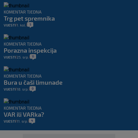
KOMENTAR TJEDNA
Trg pet spremnika
5
VIJESTI
1. kol.
|
|
KOMENTAR TJEDNA
Porazna inspekcija
11
VIJESTI
25. srp.
|
|
KOMENTAR TJEDNA
Bura u čaši limunade
0
VIJESTI
18. srp.
|
|
KOMENTAR TJEDNA
VAR ili VARka?
4
VIJESTI
11. srp.
|
|