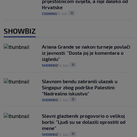
prijestolnicom svijeta, a nije daleko od
Hrvatske
0
COOKING
5. kol.
|
|
SHOWBIZ
Ariana Grande se nakon turneje povlači
iz javnosti: "Dosta joj je komentara o
izgledu"
0
SHOWBIZ
4. kol.
|
|
Slavnom bendu zabranili ulazak u
Singapur zbog podrške Palestini:
"Nadrealno iskustvo"
0
SHOWBIZ
3. kol.
|
|
Slavni glazbenik progovorio o velikoj
borbi: "Ljudi su se dolazili oprostiti od
mene"
0
SHOWBIZ
3. kol.
|
|