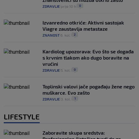
0
ZDRAVLJE
prije 10 h
|
|
Izvanredno otkriće: Aktivni sastojak
Viagre zaustavlja metastaze
2
ZNANOST
6. kol.
|
|
Kardiolog upozorava: Evo što se događa
s krvnim tlakom ako dugo boravite na
vrućini
0
ZDRAVLJE
5. kol.
|
|
Toplinski valovi jače pogađaju žene nego
muškarce. Evo zašto
1
ZDRAVLJE
3. kol.
|
|
LIFESTYLE
Zaboravite skupa sredstva:
Profesionalna čistačica tvrdi da za