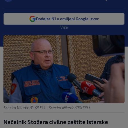
Dodajte N1 u omiljeni Google izvor
Više
Srecko Niketic/PIXSELL
|
Srecko Niketic/PIXSELL
Načelnik Stožera civilne zaštite Istarske