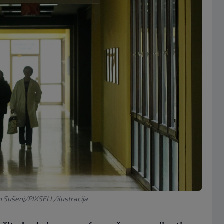
n Sušenj/PIXSELL/ilustracija