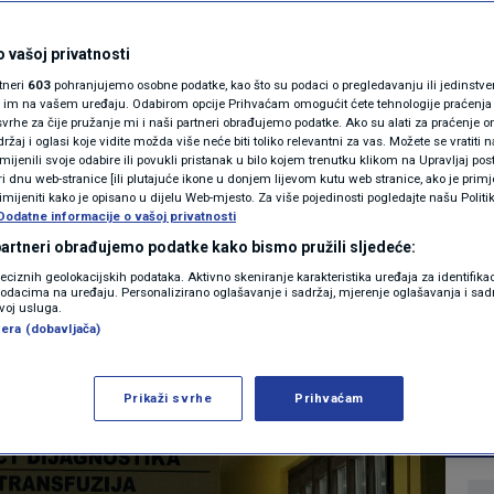
i ne znaju za ovo
MAGAZIN
N1 KOMENTAR
 vašoj privatnosti
 može im spasiti
rtneri
603
pohranjujemo osobne podatke, kao što su podaci o pregledavanju ili jedinstveni 
KOLUMNE
o im na vašem uređaju. Odabirom opcije Prihvaćam omogućit ćete tehnologije praćenja
 zatražiti posebnu
vrhe za čije pružanje mi i naši partneri obrađujemo podatke. Ako su alati za praćenje
žaj i oglasi koje vidite možda više neće biti toliko relevantni za vas. Možete se vratiti n
N1(DIS)INFO
zmijenili svoje odabire ili povukli pristanak u bilo kojem trenutku klikom na Upravljaj p
i dnu web-stranice [ili plutajuće ikone u donjem lijevom kutu web stranice, ako je primje
KLIMATSKE PROMJENE
rimijeniti kako je opisano u dijelu Web-mjesto. Za više pojedinosti pogledajte našu Politi
Dodatne informacije o vašoj privatnosti
0
 2024. 17:11
VIJESTI
komentara
|
|
FOTO
 partneri obrađujemo podatke kako bismo pružili sljedeće:
reciznih geolokacijskih podataka. Aktivno skeniranje karakteristika uređaja za identifika
p podacima na uređaju. Personalizirano oglašavanje i sadržaj, mjerenje oglašavanja i sadr
VIDEO
zvoj usluga.
Više
era (dobavljača)
Prikaži svrhe
Prihvaćam