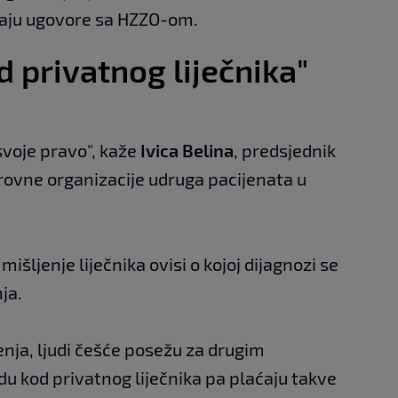
aju ugovore sa HZZO-om.
d privatnog liječnika"
svoje pravo", kaže
Ivica Belina
, predsjednik
krovne organizacije udruga pacijenata u
išljenje liječnika ovisi o kojoj dijagnozi se
ja.
enja, ljudi češće posežu za drugim
du kod privatnog liječnika pa plaćaju takve