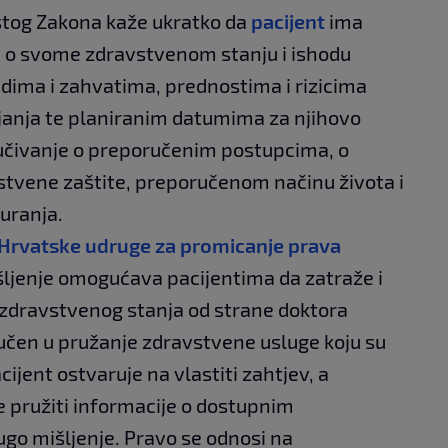
stog Zakona kaže ukratko da
pacijent
ima
n o svome zdravstvenom stanju i ishodu
dima i zahvatima, prednostima i rizicima
ljanja te planiranim datumima za njihovo
učivanje o preporučenim postupcima, o
stvene zaštite, preporučenom načinu života i
uranja.
Hrvatske udruge za promicanje prava
ljenje omogućava pacijentima da zatraže i
 zdravstvenog stanja od strane doktora
ljučen u pružanje zdravstvene usluge koju su
cijent ostvaruje na vlastiti zahtjev, a
 pružiti informacije o dostupnim
go mišljenje​​. Pravo se odnosi na