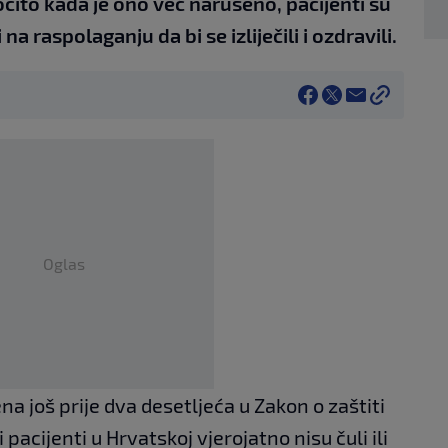
očito kada je ono već narušeno, pacijenti su
na raspolaganju da bi se izliječili i ozdravili.
Oglas
a još prije dva desetljeća u Zakon o zaštiti
acijenti u Hrvatskoj vjerojatno nisu čuli ili