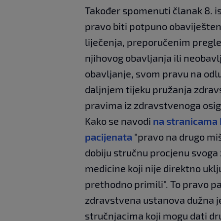
Također spomenuti članak 8. i
pravo biti potpuno obaviješte
liječenja, preporučenim pregle
njihovog obavljanja ili neobav
obavljanje, svom pravu na odl
daljnjem tijeku pružanja zdrav
pravima iz zdravstvenoga osig
Kako se navodi
na stranicama 
pacijenata
"pravo na drugo miš
dobiju stručnu procjenu svoga
medicine koji nije direktno uk
prethodno primili". To pravo pa
zdravstvena ustanova dužna je
stručnjacima koji mogu dati dru