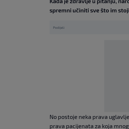
Kada je zdravlje u pitanju, nar
spremni učiniti sve što im stoji 
Podijeli
No postoje neka prava uglavljen
prava pacijenata za koja mnogi p