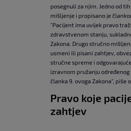
posegnuli za njim. Jedno od ti
mišljenje i propisano je članko
"Pacijent ima uvijek pravo traž
zdravstvenom stanju, sukladno
Zakona. Drugo stručno mišljenje
usmeni ili pisani zahtjev, obve
stručne spreme i odgovarajuće s
izravnom pružanju određenog o
članka 9. ovoga Zakona", piše o
Pravo koje pacije
zahtjev