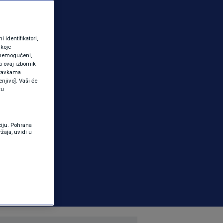
identifikatori,
 koje
 onemogućeni,
a ovaj izbornik
ostavkama
njivo]. Vaši će
ku
ciju. Pohrana
žaja, uvidi u