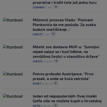
prozračne i tražit ćete još jednu turu
0
COOKING
7. kol.
|
|
Milinović prozvao Vladu: "Pozivam
Plenkovića da me posluša. Za svako
buduće onečišćenje..."
11
VIJESTI
7. kol.
|
|
Miletić sve dostavio MUP-u: "Sumnjivi
otpad nalazi se i kod Udbine, na
zemljišnoj čestici u vlasništvu države"
6
VIJESTI
prije 8 h
|
|
Potres probudio Austrijance: "Prvo
prasak, a onda se kuća zatresla"
0
SVIJET
prije 9 h
|
|
Jedan od najpopularnijih: Ovaj model
Golfa više ne možete kupiti u Hrvatskoj
0
AUTO
prije 10 h
|
|