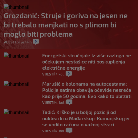
Grozdanić: Struje i goriva na jesen ne
bi trebalo manjkati no s plinom bi
moglo biti problema
0
VIJESTI
prije 14 h
|
|
Energetski stručnjak: Iz više razloga ne
očekujem nestašice niti poskupljenja
električne energije
0
VIJESTI
7. kol.
|
|
Marušić o kolonama na autocestama:
Policija satima obavlja očevide nesreća
kao prije 50 godina. Evo kako to ubrzati
7
VIJESTI
4. kol.
|
|
Tadić: Krško je u boljoj poziciji od
nuklearki u Mađarskoj i Rumunjskoj jer
se vodilo računa o važnoj stvari
5
VIJESTI
4. kol.
|
|