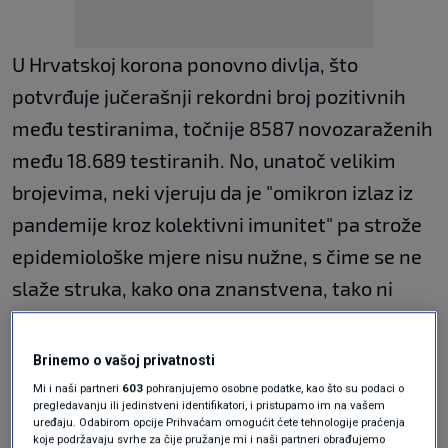
U Hrvatskoj korona ponovno divlja, što
potvrđuje jučerašnji rekordni broj pozitivnih
među testiranima, točnije 8587 novozaraženih
među 18.689 testiranih. No, unatoč velikim
brojevima, neki vjeruju da je "omikron izlaz iz
pandemije kroz kolektivni imunitet" pa strože
epidemiološke mjere nisu nužne, s čime se ne
slaže struka, kako ona znanstvena, tako ni
epidemiološka!
Brinemo o vašoj privatnosti
Pritisak priobalnih županija da se uvedu nove
Mi i naši partneri
603
pohranjujemo osobne podatke, kao što su podaci o
pregledavanju ili jedinstveni identifikatori, i pristupamo im na vašem
strože mjere ne bi li se barem smanjila brzina
uređaju. Odabirom opcije Prihvaćam omogućit ćete tehnologije praćenja
koje podržavaju svrhe za čije pružanje mi i naši partneri obrađujemo