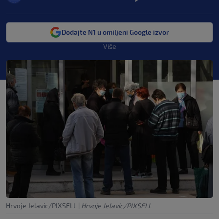
Dodajte N1 u omiljeni Google izvor
Više
Hrvoje Jelavic/PIXSELL
|
Hrvoje Jelavic/PIXSELL