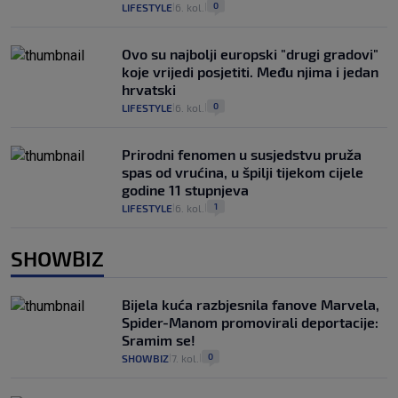
0
LIFESTYLE
6. kol.
|
|
Ovo su najbolji europski "drugi gradovi"
koje vrijedi posjetiti. Među njima i jedan
hrvatski
0
LIFESTYLE
6. kol.
|
|
Prirodni fenomen u susjedstvu pruža
spas od vrućina, u špilji tijekom cijele
godine 11 stupnjeva
1
LIFESTYLE
6. kol.
|
|
SHOWBIZ
Bijela kuća razbjesnila fanove Marvela,
Spider-Manom promovirali deportacije:
Sramim se!
0
SHOWBIZ
7. kol.
|
|