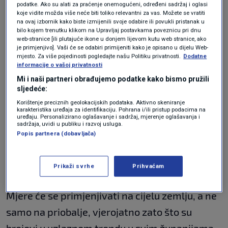
širenja korone i dalje je snažan jer, primjerice,
podatke. Ako su alati za praćenje onemogućeni, određeni sadržaj i oglasi
koje vidite možda više neće biti toliko relevantni za vas. Možete se vratiti
u Splitsko-dalmatinskoj županiji broj zaraženih
na ovaj izbornik kako biste izmijenili svoje odabire ili povukli pristanak u
među testiranima već je prešao 60 posto, a
bilo kojem trenutku klikom na Upravljaj postavkama poveznicu pri dnu
web-stranice [ili plutajuće ikone u donjem lijevom kutu web stranice, ako
kapaciteti za testiranje su premali dok splitski
je primjenjivo]. Vaši će se odabiri primijeniti kako je opisano u dijelu Web-
mjesto. Za više pojedinosti pogledajte našu Politiku privatnosti.
Dodatne
KBC bilježi sve veći broj hospitaliziranih i teških
informacije o vašoj privatnosti
Mi i naši partneri obrađujemo podatke kako bismo pružili
pacijenata na respiratoru.
sljedeće:
Korištenje preciznih geolokacijskih podataka. Aktivno skeniranje
karakteristika uređaja za identifikaciju. Pohrana i/ili pristup podacima na
Jutarnji list doznaje da bi Stožer mogao uvesti i
uređaju. Personalizirano oglašavanje i sadržaj, mjerenje oglašavanja i
sadržaja, uvidi u publiku i razvoj usluga.
neke nove mjere, a to bi prije svega značilo
Popis partnera (dobavljača)
skraćivanje rada kafića do 22 sata te ukidanje
okupljanja s brojnim sudionicima do daljnjega.
Prikaži svrhe
Prihvaćam
Mjere će se primjenjivati na cijelu zemlju, a ne
samo na priobalje, vjerojatno zato što su