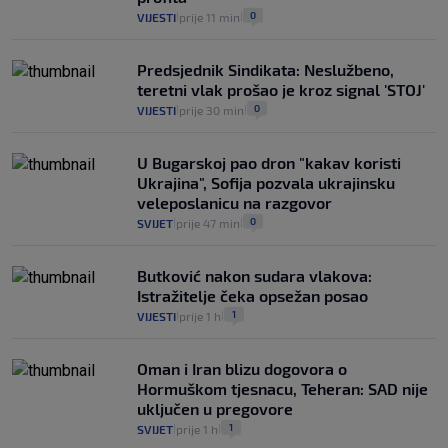
0
VIJESTI
prije 11 min
|
|
Predsjednik Sindikata: Neslužbeno,
teretni vlak prošao je kroz signal 'STOJ'
0
VIJESTI
prije 30 min
|
|
U Bugarskoj pao dron "kakav koristi
Ukrajina", Sofija pozvala ukrajinsku
veleposlanicu na razgovor
0
SVIJET
prije 47 min
|
|
Butković nakon sudara vlakova:
Istražitelje čeka opsežan posao
1
VIJESTI
prije 1 h
|
|
Oman i Iran blizu dogovora o
Hormuškom tjesnacu, Teheran: SAD nije
uključen u pregovore
1
SVIJET
prije 1 h
|
|