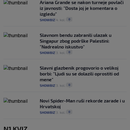
Ariana Grande se nakon turneje povlači
iz javnosti: "Dosta joj je komentara o
izgledu"
0
SHOWBIZ
4. kol.
|
|
Slavnom bendu zabranili ulazak u
Singapur zbog podrške Palestini:
"Nadrealno iskustvo"
0
SHOWBIZ
3. kol.
|
|
Slavni glazbenik progovorio o velikoj
borbi: "Ljudi su se dolazili oprostiti od
mene"
0
SHOWBIZ
3. kol.
|
|
Novi Spider-Man ruši rekorde zarade i u
Hrvatskoj
0
SHOWBIZ
3. kol.
|
|
N1 KVIZ