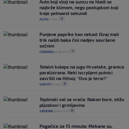
Auto koji stoji na suncu ne hladi se
najbrže klimom, nego postupkom koji
traje petnaest sekundi
0
AUTO
7. kol.
|
|
Punjene paprike kao nekad: Ovaj mali
trik naših baka čini nadjev savršeno
sočnim
1
COOKING
prije 10 h
|
|
Totalni kolaps na jugu Hrvatske, granica
paralizirana. Neki iscrpljeni putnici
završili na Hitnoj: "Ovo je teror!"
9
VIJESTI
2. kol.
|
|
Toplinski val se vraća: Nakon bure, stižu
pljuskovi i grmljavina
0
VRIJEME
prije 13 h
|
|
Pogačice za 15 minuta: Mekane su,