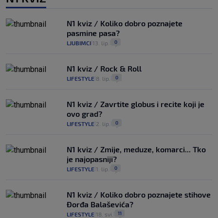
N1 kviz / Koliko dobro poznajete
pasmine pasa?
0
LJUBIMCI
13. lip.
|
|
N1 kviz / Rock & Roll
0
LIFESTYLE
8. lip.
|
|
N1 kviz / Zavrtite globus i recite koji je
ovo grad?
0
LIFESTYLE
2. lip.
|
|
N1 kviz / Zmije, meduze, komarci... Tko
je najopasniji?
0
LIFESTYLE
1. lip.
|
|
N1 kviz / Koliko dobro poznajete stihove
Đorđa Balaševića?
11
LIFESTYLE
18. svi.
|
|