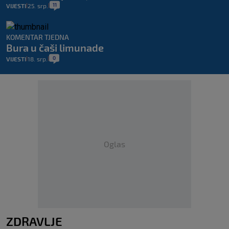
11
VIJESTI
25. srp.
|
|
KOMENTAR TJEDNA
Bura u čaši limunade
0
VIJESTI
18. srp.
|
|
Oglas
ZDRAVLJE