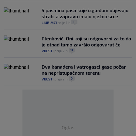
5 pasmina pasa koje izgledom ulijevaju
strah, a zapravo imaju nježno srce
0
LJUBIMCI
prije 1 h
|
|
Plenković: Oni koji su odgovorni za to da
je otpad tamo završio odgovarat će
11
VIJESTI
prije 2 h
|
|
Dva kanadera i vatrogasci gase požar
na nepristupačnom terenu
0
VIJESTI
prije 2 h
|
|
Oglas