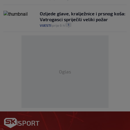
Ozljede glave, kralježnice i prsnog koša:
Vatrogasci spriječili veliki požar
1
VIJESTI
prije 6 h
|
|
Oglas
SPORT