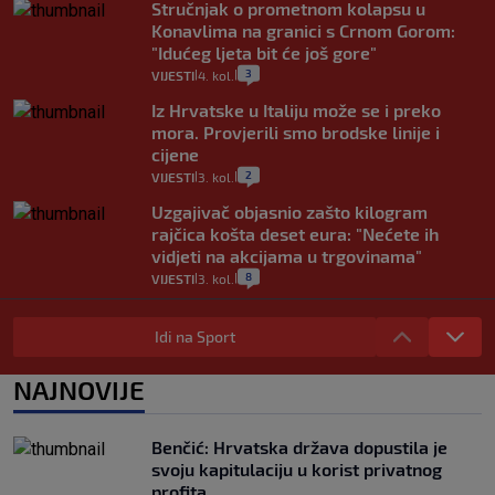
Stručnjak o prometnom kolapsu u
Konavlima na granici s Crnom Gorom:
"Idućeg ljeta bit će još gore"
3
VIJESTI
4. kol.
|
|
Iz Hrvatske u Italiju može se i preko
mora. Provjerili smo brodske linije i
cijene
2
VIJESTI
3. kol.
|
|
Uzgajivač objasnio zašto kilogram
rajčica košta deset eura: "Nećete ih
vidjeti na akcijama u trgovinama"
8
VIJESTI
3. kol.
|
|
Selidba je jedno od stresnijih iskustava.
Evo aktualnih cijena i nekoliko savjeta
Idi na Sport
da prođe što lakše i jeftinije
0
VIJESTI
2. kol.
NAJNOVIJE
|
|
Izračunali smo koliko košta putovanje
automobilom na Hvar iz Zagreba, a
Benčić: Hrvatska država dopustila je
koliko iz Osijeka
svoju kapitulaciju u korist privatnog
14
VIJESTI
2. kol.
|
|
profita