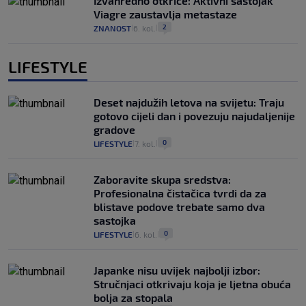
Izvanredno otkriće: Aktivni sastojak
Viagre zaustavlja metastaze
2
ZNANOST
6. kol.
|
|
LIFESTYLE
Deset najdužih letova na svijetu: Traju
gotovo cijeli dan i povezuju najudaljenije
gradove
0
LIFESTYLE
7. kol.
|
|
Zaboravite skupa sredstva:
Profesionalna čistačica tvrdi da za
blistave podove trebate samo dva
sastojka
0
LIFESTYLE
6. kol.
|
|
Japanke nisu uvijek najbolji izbor:
Stručnjaci otkrivaju koja je ljetna obuća
bolja za stopala