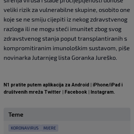
širenja virusa i slabe procijepljenosti donose
veliki rizik za vulnerabilne skupine, osobito one
koje se ne smiju cijepiti iz nekog zdravstvenog
razloga ili ne mogu steći imunitet zbog svog
zdravstvenog stanja poput transplantiranih s
kompromitiranim imunološkim sustavom, piše
novinarka Jutarnjeg lista Goranka Jureško.
N1 pratite putem aplikacija za
Android
|
iPhone/iPad
i
društvenih mreža
Twitter
|
Facebook
|
Instagram.
Teme
KORONAVIRUS
MJERE