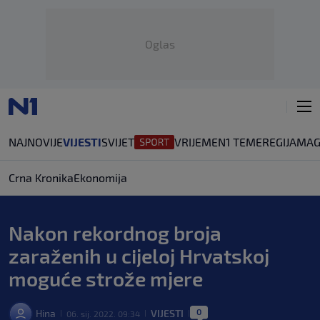
Oglas
NAJNOVIJE
VIJESTI
SVIJET
VRIJEME
N1 TEME
REGIJA
MAG
Crna Kronika
Ekonomija
Nakon rekordnog broja
zaraženih u cijeloj Hrvatskoj
moguće strože mjere
0
Hina
VIJESTI
06. sij. 2022. 09:34
|
|
|