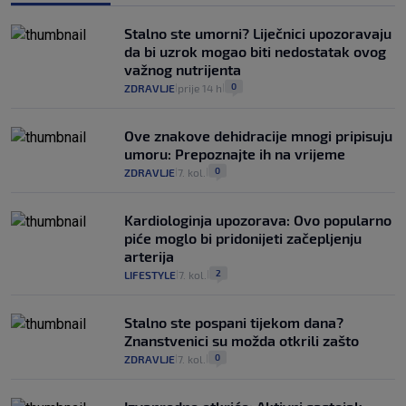
Stalno ste umorni? Liječnici upozoravaju
da bi uzrok mogao biti nedostatak ovog
važnog nutrijenta
0
ZDRAVLJE
prije 14 h
|
|
Ove znakove dehidracije mnogi pripisuju
umoru: Prepoznajte ih na vrijeme
0
ZDRAVLJE
7. kol.
|
|
Kardiologinja upozorava: Ovo popularno
piće moglo bi pridonijeti začepljenju
arterija
2
LIFESTYLE
7. kol.
|
|
Stalno ste pospani tijekom dana?
Znanstvenici su možda otkrili zašto
0
ZDRAVLJE
7. kol.
|
|