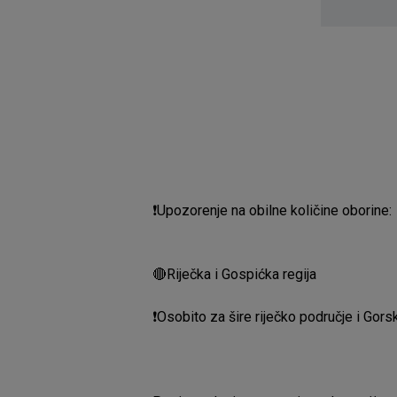
❗Upozorenje na obilne količine oborine:
🔴Riječka i Gospićka regija
❗️Osobito za šire riječko područje i Gorsk