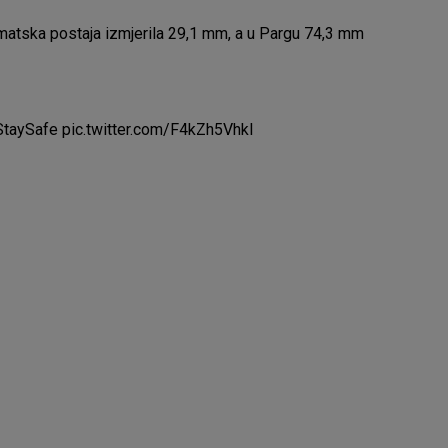
omatska postaja izmjerila 29,1 mm, a u Pargu 74,3 mm
taySafe
pic.twitter.com/F4kZh5Vhkl