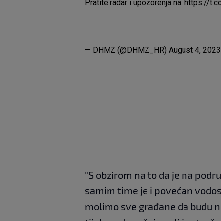
Pratite radar i upozorenja na:
https://t
— DHMZ (@DHMZ_HR)
August 4, 2023
"S obzirom na to da je na podr
samim time je i povećan vodosta
molimo sve građane da budu n