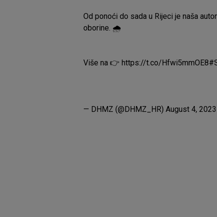
Od ponoći do sada u Rijeci je naša aut
oborine. 🌧️
Više na 👉
https://t.co/Hfwi5mmOE8
#S
— DHMZ (@DHMZ_HR)
August 4, 2023