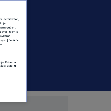
identifikatori,
 koje
 onemogućeni,
a ovaj izbornik
ostavkama
njivo]. Vaši će
ku
ciju. Pohrana
žaja, uvidi u