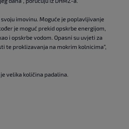
njeg dana", poručuju iz DHMZ-a.
i svoju imovinu. Moguće je poplavljivanje
ođer je moguć prekid opskrbe energijom,
ao i opskrbe vodom. Opasni su uvjeti za
ti te proklizavanja na mokrim kolnicima”,
e velika količina padalina.