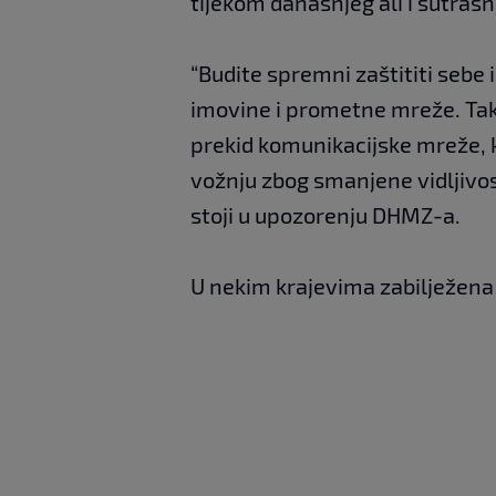
tijekom današnjeg ali i sutraš
“Budite spremni zaštititi sebe 
imovine i prometne mreže. Tak
prekid komunikacijske mreže, k
vožnju zbog smanjene vidljivos
stoji u upozorenju DHMZ-a.
U nekim krajevima zabilježena j