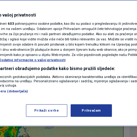
Nevrijeme u
MAGAZIN
N1 KOMENTAR
 vašoj privatnosti
ete poplave, olujni
rtneri
603
pohranjujemo osobne podatke, kao što su podaci o pregledavanju ili jedinstveni 
KOLUMNE
o im na vašem uređaju. Odabirom opcije Prihvaćam omogućit ćete tehnologije praćenja
vrhe za čije pružanje mi i naši partneri obrađujemo podatke. Ako su alati za praćenje
žaj i oglasi koje vidite možda više neće biti toliko relevantni za vas. Možete se vratiti n
N1(DIS)INFO
zmijenili svoje odabire ili povukli pristanak u bilo kojem trenutku klikom na Upravljaj p
i dnu web-stranice [ili plutajuće ikone u donjem lijevom kutu web stranice, ako je primje
0
13:06
14:37
VIJESTI
komentara
>
|
|
KLIMATSKE PROMJENE
rimijeniti kako je opisano u dijelu Web-mjesto. Za više pojedinosti pogledajte našu Politi
Dodatne informacije o vašoj privatnosti
FOTO
 partneri obrađujemo podatke kako bismo pružili sljedeće:
Više
reciznih geolokacijskih podataka. Aktivno skeniranje karakteristika uređaja za identifika
p podacima na uređaju. Personalizirano oglašavanje i sadržaj, mjerenje oglašavanja i sadr
VIDEO
zvoj usluga.
era (dobavljača)
Prikaži svrhe
Prihvaćam