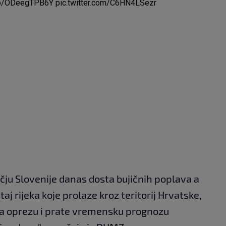
.co/ODeegTPB6Y
pic.twitter.com/C6HN4LSezr
učju Slovenije danas dosta bujičnih poplava a
j rijeka koje prolaze kroz teritorij Hrvatske,
a oprezu i prate vremensku prognozu