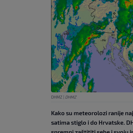
DHMZ
|
DHMZ
Kako su meteorolozi ranije naj
satima stiglo i do Hrvatske. D
spremni zaštititi sebe i svoju