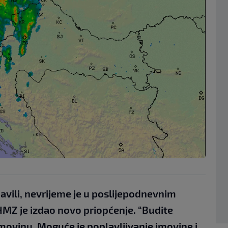
avili, nevrijeme je u poslijepodnevnim
HMZ je izdao novo priopćenje. “Budite
 imovinu. Moguće je poplavljivanje imovine i