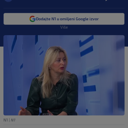
Dodajte N1 u omiljeni Google izvor
Više
N1
|
N1