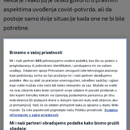
aspektima uvođenja covid-potvrda, ali da
postoje samo dvije situacije kada one ne bi bile
potrebne.
"Jedna je lockdown i da na taj način suzbijemo
Brinemo o vašoj privatnosti
pandemiju, a druga je bez lockdowna i potvrda i
Mi i naši partneri
603
pohranjujemo osobne podatke, kao što su podaci o
bila bi moguća kada bi svi bili mladi, ne bi imali
pregledavanju ili jedinstveni identifikatori, i pristupamo im na vašem
uređaju. Odabirom opcije Prihvaćam omogućit ćete tehnologije praćenja
kronične bolesti, a bili bi cijepljeni s tri doze.
koje podržavaju svrhe za čije pružanje mi i naši partneri obrađujemo
podatke. Ako su alati za praćenje onemogućeni, određeni sadržaj i oglasi
Onda bismo mogli reći da nam ne trebaju
koje vidite možda više neće biti toliko relevantni za vas. Možete se vratiti
na ovaj izbornik kako biste izmijenili svoje odabire ili povukli pristanak u
covid-potvrde, još uz to kada bi se mogli ne
bilo kojem trenutku klikom na Upravljaj postavkama poveznicu pri dnu
web-stranice [ili plutajuće ikone u donjem lijevom kutu web stranice, ako
voziti u autobusu, tramvaju, čekati u redu u
je primjenjivo]. Vaši će se odabiri primijeniti kako je opisano u dijelu Web-
trgovini, onda bi mogli reći da nam ne trebaju",
mjesto. Za više pojedinosti pogledajte našu Politiku privatnosti.
Dodatne
informacije o vašoj privatnosti
objašnjava.
Mi i naši partneri obrađujemo podatke kako bismo pružili
sljedeće: