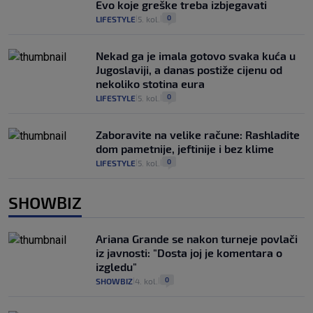
Evo koje greške treba izbjegavati
0
LIFESTYLE
5. kol.
|
|
Nekad ga je imala gotovo svaka kuća u
Jugoslaviji, a danas postiže cijenu od
nekoliko stotina eura
0
LIFESTYLE
5. kol.
|
|
Zaboravite na velike račune: Rashladite
dom pametnije, jeftinije i bez klime
0
LIFESTYLE
5. kol.
|
|
SHOWBIZ
Ariana Grande se nakon turneje povlači
iz javnosti: "Dosta joj je komentara o
izgledu"
0
SHOWBIZ
4. kol.
|
|