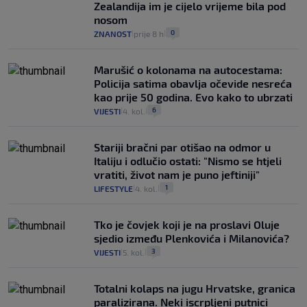
Zealandija im je cijelo vrijeme bila pod
nosom
0
ZNANOST
prije 8 h
|
|
Marušić o kolonama na autocestama:
Policija satima obavlja očevide nesreća
kao prije 50 godina. Evo kako to ubrzati
6
VIJESTI
4. kol.
|
|
Stariji bračni par otišao na odmor u
Italiju i odlučio ostati: "Nismo se htjeli
vratiti, život nam je puno jeftiniji"
1
LIFESTYLE
4. kol.
|
|
Tko je čovjek koji je na proslavi Oluje
sjedio između Plenkovića i Milanovića?
3
VIJESTI
5. kol.
|
|
Totalni kolaps na jugu Hrvatske, granica
paralizirana. Neki iscrpljeni putnici