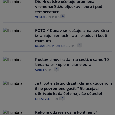
Dio Hrvatske očekuje promjena
vremena: Stižu pljuskovi, bura i pad
temperature
0
VRIJEME
prije 8 h
|
|
FOTO / Dunav se isušuje, a na površinu
izranjaju njemački ratni brodovi i kosti
mamuta
1
KLIMATSKE PROMJENE
5. kol.
|
|
Postavili novi radar na cesti, u samo 10
tjedana prikupio milijune eura
0
SVIJET
5. kol.
|
|
Je li bolje stalno držati klimu uključenom
ili je povremeno gasiti? Stručnjaci
otkrivaju kada ćete najviše uštedjeti
0
LIFESTYLE
4. kol.
|
|
Kako je otkriven osmi kontinent?