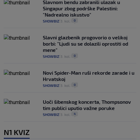
Slavnom bendu zabranili ulazak u
Singapur zbog podrške Palestini:
"Nadrealno iskustvo"
0
SHOWBIZ
3. kol.
|
|
Slavni glazbenik progovorio o velikoj
borbi: "Ljudi su se dolazili oprostiti od
mene"
0
SHOWBIZ
3. kol.
|
|
Novi Spider-Man ruši rekorde zarade i u
Hrvatskoj
0
SHOWBIZ
3. kol.
|
|
Uoči šibenskog koncerta, Thompsonov
tim publici uputio važne poruke
4
SHOWBIZ
3. kol.
|
|
N1 KVIZ