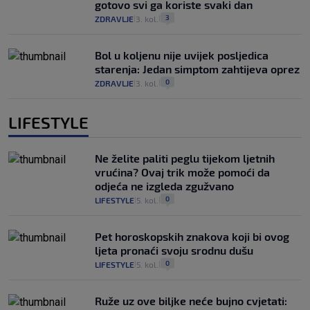
gotovo svi ga koriste svaki dan
3
ZDRAVLJE
3. kol.
|
|
Bol u koljenu nije uvijek posljedica
starenja: Jedan simptom zahtijeva oprez
0
ZDRAVLJE
3. kol.
|
|
LIFESTYLE
Ne želite paliti peglu tijekom ljetnih
vrućina? Ovaj trik može pomoći da
odjeća ne izgleda zgužvano
0
LIFESTYLE
5. kol.
|
|
Pet horoskopskih znakova koji bi ovog
ljeta pronaći svoju srodnu dušu
0
LIFESTYLE
5. kol.
|
|
Ruže uz ove biljke neće bujno cvjetati: