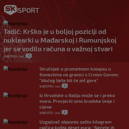
SPORT
Tadić: Krško je u boljoj poziciji od
nuklearki u Mađarskoj i Rumunjskoj
jer se vodilo računa o važnoj stvari
5
VIJESTI
4. kol.
|
|
Stručnjak o prometnom kolapsu u
Konavlima na granici s Crnom Gorom:
"Idućeg ljeta bit će još gore"
3
VIJESTI
4. kol.
|
|
Iz Hrvatske u Italiju može se i preko
mora. Provjerili smo brodske linije i
cijene
2
VIJESTI
3. kol.
|
|
Uzgajivač objasnio zašto kilogram
rajčica košta deset eura: "Nećete ih