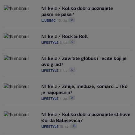
N1 kviz / Koliko dobro poznajete
pasmine pasa?
0
LJUBIMCI
13. lip.
|
|
N1 kviz / Rock & Roll
0
LIFESTYLE
8. lip.
|
|
N1 kviz / Zavrtite globus i recite koji je
ovo grad?
0
LIFESTYLE
2. lip.
|
|
N1 kviz / Zmije, meduze, komarci... Tko
je najopasniji?
0
LIFESTYLE
1. lip.
|
|
N1 kviz / Koliko dobro poznajete stihove
Đorđa Balaševića?
11
LIFESTYLE
18. svi.
|
|