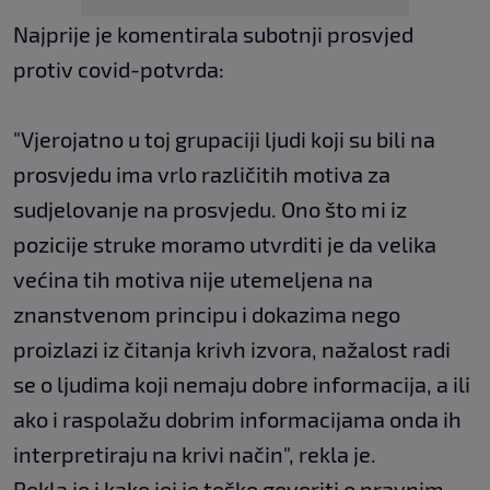
Najprije je komentirala subotnji prosvjed
protiv covid-potvrda:
"Vjerojatno u toj grupaciji ljudi koji su bili na
prosvjedu ima vrlo različitih motiva za
sudjelovanje na prosvjedu. Ono što mi iz
pozicije struke moramo utvrditi je da velika
većina tih motiva nije utemeljena na
znanstvenom principu i dokazima nego
proizlazi iz čitanja krivh izvora, nažalost radi
se o ljudima koji nemaju dobre informacija, a ili
ako i raspolažu dobrim informacijama onda ih
interpretiraju na krivi način", rekla je.
Rekla je i kako joj je teško govoriti o pravnim