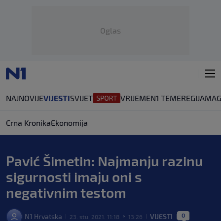
Oglas
NAJNOVIJE
VIJESTI
SVIJET
VRIJEME
N1 TEME
REGIJA
MAG
Crna Kronika
Ekonomija
Pavić Šimetin: Najmanju razinu
sigurnosti imaju oni s
negativnim testom
0
N1 Hrvatska
VIJESTI
23. stu. 2021. 11:18
13:26
|
>
|
|