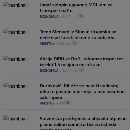
Analitičar o Mostu: Oni su u yin-yang
Janaf sklopio ugovor s MOL-om za
poziciji i imaju drugog najpoznatijeg
transport nafte
bravara u povijesti Hrvatske
0
EKONOMIJA
prije 17 min
|
|
16
VIJESTI
30. srp.
|
|
Tomo Medved iz Slunja: Hrvatska se
neće ispričavati nikome za pobjedu
0
VIJESTI
prije 29 min
|
|
Akcija DIRH-a: Do 1. kolovoza inspektori
izrekli 1,5 milijuna eura kazni
0
EKONOMIJA
prije 41 min
|
|
Đuroković: Bilježe se najniži vodostaji
otkako postoje mjerenja, a ovo posebno
zabrinjava
0
VIJESTI
prije 1 h
|
|
Slovenska predsjednica objavila otpusno
pismo nakon sumnji u težinu ozljeda
poslije nesreće