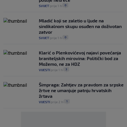
0
SVIJET
prije 1 h
|
|
Mladić koji se zaletio u ljude na
sindikalnom skupu osuđen na doživotan
zatvor
0
SVIJET
prije 1 h
|
|
Klarić o Plenkovićevoj najavi povećanja
braniteljskih mirovina: Politički bod za
Možemo, ne za HDZ
3
VIJESTI
prije 1 h
|
|
Šimpraga: Zahtjev za pravdom za srpske
žrtve ne umanjuje patnju hrvatskih
žrtava
1
VIJESTI
prije 2 h
|
|