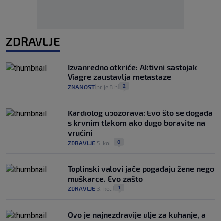
ZDRAVLJE
Izvanredno otkriće: Aktivni sastojak
Viagre zaustavlja metastaze
2
ZNANOST
prije 8 h
|
|
Kardiolog upozorava: Evo što se događa
s krvnim tlakom ako dugo boravite na
vrućini
0
ZDRAVLJE
5. kol.
|
|
Toplinski valovi jače pogađaju žene nego
muškarce. Evo zašto
1
ZDRAVLJE
3. kol.
|
|
Ovo je najnezdravije ulje za kuhanje, a