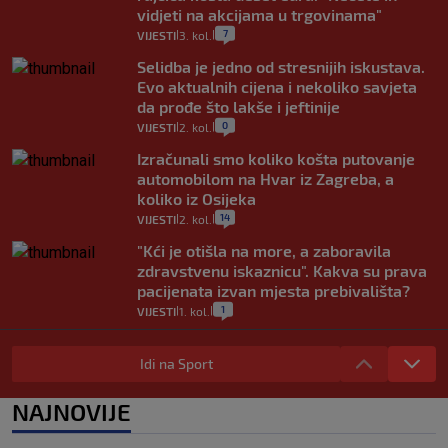
vidjeti na akcijama u trgovinama"
7
VIJESTI
3. kol.
|
|
Selidba je jedno od stresnijih iskustava.
Evo aktualnih cijena i nekoliko savjeta
da prođe što lakše i jeftinije
0
VIJESTI
2. kol.
|
|
Izračunali smo koliko košta putovanje
automobilom na Hvar iz Zagreba, a
koliko iz Osijeka
14
VIJESTI
2. kol.
|
|
"Kći je otišla na more, a zaboravila
zdravstvenu iskaznicu". Kakva su prava
pacijenata izvan mjesta prebivališta?
1
VIJESTI
1. kol.
|
|
Provjerili smo "što ćemo onda" ako
Plenković na 15 dana ukine mjere: "Ne bi
Idi na Sport
se dogodilo ništa. Vlada se zaljubila u te
intervencije"
NAJNOVIJE
25
VIJESTI
30. srp.
|
|