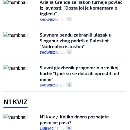
Ariana Grande se nakon turneje povlači
iz javnosti: "Dosta joj je komentara o
izgledu"
0
SHOWBIZ
4. kol.
|
|
Slavnom bendu zabranili ulazak u
Singapur zbog podrške Palestini:
"Nadrealno iskustvo"
0
SHOWBIZ
3. kol.
|
|
Slavni glazbenik progovorio o velikoj
borbi: "Ljudi su se dolazili oprostiti od
mene"
0
SHOWBIZ
3. kol.
|
|
N1 KVIZ
N1 kviz / Koliko dobro poznajete
pasmine pasa?
0
LJUBIMCI
13. lip.
|
|