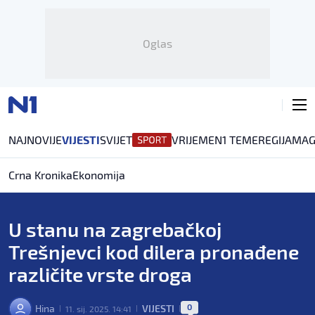
Oglas
NAJNOVIJE
VIJESTI
SVIJET
VRIJEME
N1 TEME
REGIJA
MAG
Crna Kronika
Ekonomija
U stanu na zagrebačkoj
Trešnjevci kod dilera pronađene
različite vrste droga
0
Hina
VIJESTI
11. sij. 2025. 14:41
|
|
|