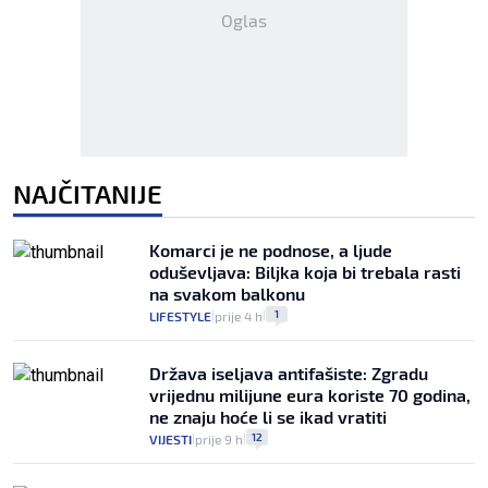
Oglas
NAJČITANIJE
Komarci je ne podnose, a ljude
oduševljava: Biljka koja bi trebala rasti
na svakom balkonu
1
LIFESTYLE
prije 4 h
|
|
Država iseljava antifašiste: Zgradu
vrijednu milijune eura koriste 70 godina,
ne znaju hoće li se ikad vratiti
12
VIJESTI
prije 9 h
|
|