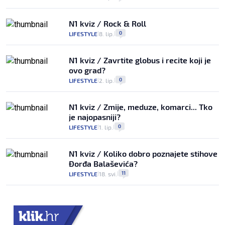
N1 kviz / Rock & Roll
0
LIFESTYLE
8. lip.
|
|
N1 kviz / Zavrtite globus i recite koji je
ovo grad?
0
LIFESTYLE
2. lip.
|
|
N1 kviz / Zmije, meduze, komarci... Tko
je najopasniji?
0
LIFESTYLE
1. lip.
|
|
N1 kviz / Koliko dobro poznajete stihove
Đorđa Balaševića?
11
LIFESTYLE
18. svi.
|
|