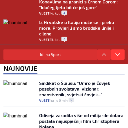
Konavlima na granici s Crnom Gorom:
"Idućeg ljeta bit će još gore"
3
VIJESTI
4. kol.
|
|
Iz Hrvatske u Italiju može se i preko
mora. Provjerili smo brodske linije i
cijene
2
VIJESTI
3. kol.
|
|
Uzgajivač objasnio zašto kilogram
rajčica košta deset eura: "Nećete ih
Idi na Sport
vidjeti na akcijama u trgovinama"
8
VIJESTI
3. kol.
NAJNOVIJE
|
|
Selidba je jedno od stresnijih iskustava.
Evo aktualnih cijena i nekoliko savjeta
Sindikat o Šlausu: "Umro je čovjek
da prođe što lakše i jeftinije
posebnih svojstava, vizionar,
0
VIJESTI
2. kol.
|
|
znanstvenik, svjetski čovjek..."
0
VIJESTI
prije 6 min
|
|
Odiseja zaradila više od milijarde dolara,
postala najuspješniji film Christophera
Nolana