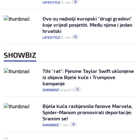
0
LIFESTYLE
6. kol.
|
|
Ovo su najbolji europski "drugi gradovi"
koje vrijedi posjetiti. Među njima i jedan
hrvatski
0
LIFESTYLE
6. kol.
|
|
SHOWBIZ
Tihi "rat": Pjesme Taylor Swift uklonjene
iz objava Bijele kuće i Trumpove
kampanje
2
SHOWBIZ
prije 8 h
|
|
Bijela kuća razbjesnila fanove Marvela,
Spider-Manom promovirali deportacije:
Sramim se!
0
SHOWBIZ
7. kol.
|
|