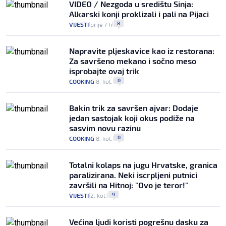
VIDEO / Nezgoda u središtu Sinja:
Alkarski konji proklizali i pali na Pijaci
8
VIJESTI
prije 7 h
|
|
Napravite pljeskavice kao iz restorana:
Za savršeno mekano i sočno meso
isprobajte ovaj trik
0
COOKING
8. kol.
|
|
Bakin trik za savršen ajvar: Dodaje
jedan sastojak koji okus podiže na
sasvim novu razinu
0
COOKING
8. kol.
|
|
Totalni kolaps na jugu Hrvatske, granica
paralizirana. Neki iscrpljeni putnici
završili na Hitnoj: "Ovo je teror!"
9
VIJESTI
2. kol.
|
|
Većina ljudi koristi pogrešnu dasku za