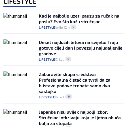
LIFESTYLE
Kad je najbolje uzeti pauzu za ručak na
poslu? Evo što kažu stručnjaci
0
LIFESTYLE
prije 12 h
|
|
Deset najdužih letova na svijetu: Traju
gotovo cijeli dan i povezuju najudaljenije
gradove
0
LIFESTYLE
7. kol.
|
|
Zaboravite skupa sredstva:
Profesionalna čistačica tvrdi da za
blistave podove trebate samo dva
sastojka
0
LIFESTYLE
6. kol.
|
|
Japanke nisu uvijek najbolji izbor:
Stručnjaci otkrivaju koja je ljetna obuća
bolja za stopala