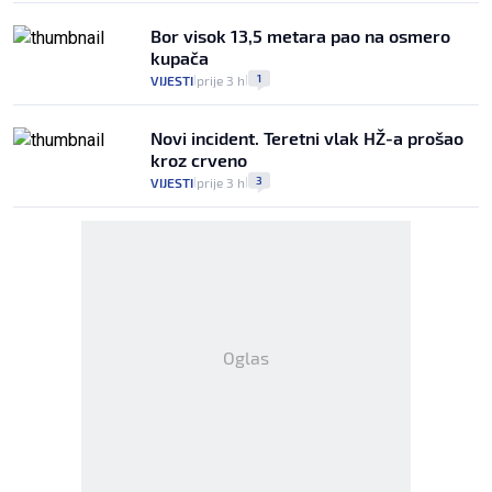
Bor visok 13,5 metara pao na osmero
kupača
1
VIJESTI
prije 3 h
|
|
Novi incident. Teretni vlak HŽ-a prošao
kroz crveno
3
VIJESTI
prije 3 h
|
|
Oglas