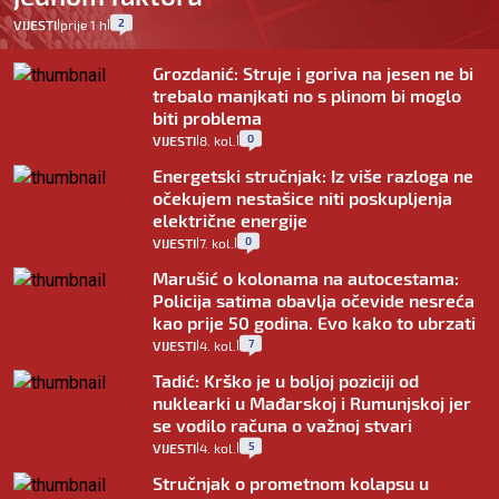
2
VIJESTI
prije 1 h
|
|
Grozdanić: Struje i goriva na jesen ne bi
trebalo manjkati no s plinom bi moglo
biti problema
0
VIJESTI
8. kol.
|
|
Energetski stručnjak: Iz više razloga ne
očekujem nestašice niti poskupljenja
električne energije
0
VIJESTI
7. kol.
|
|
Marušić o kolonama na autocestama:
Policija satima obavlja očevide nesreća
kao prije 50 godina. Evo kako to ubrzati
7
VIJESTI
4. kol.
|
|
Tadić: Krško je u boljoj poziciji od
nuklearki u Mađarskoj i Rumunjskoj jer
se vodilo računa o važnoj stvari
5
VIJESTI
4. kol.
|
|
Stručnjak o prometnom kolapsu u