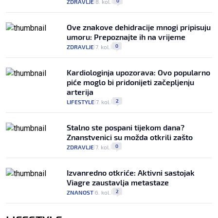
0
ZDRAVLJE
8. kol.
|
|
Ove znakove dehidracije mnogi pripisuju
umoru: Prepoznajte ih na vrijeme
0
ZDRAVLJE
7. kol.
|
|
Kardiologinja upozorava: Ovo popularno
piće moglo bi pridonijeti začepljenju
arterija
2
LIFESTYLE
7. kol.
|
|
Stalno ste pospani tijekom dana?
Znanstvenici su možda otkrili zašto
0
ZDRAVLJE
7. kol.
|
|
Izvanredno otkriće: Aktivni sastojak
Viagre zaustavlja metastaze
2
ZNANOST
6. kol.
|
|