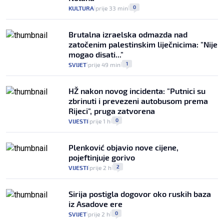
0
KULTURA
prije 33 min
|
|
Brutalna izraelska odmazda nad
zatočenim palestinskim liječnicima: "Nije
mogao disati..."
1
SVIJET
prije 49 min
|
|
HŽ nakon novog incidenta: "Putnici su
zbrinuti i prevezeni autobusom prema
Rijeci", pruga zatvorena
0
VIJESTI
prije 1 h
|
|
Plenković objavio nove cijene,
pojeftinjuje gorivo
2
VIJESTI
prije 2 h
|
|
Sirija postigla dogovor oko ruskih baza
iz Asadove ere
0
SVIJET
prije 2 h
|
|