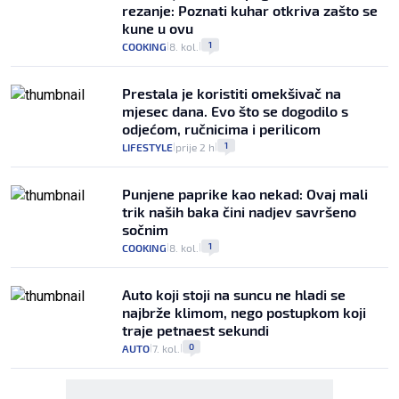
rezanje: Poznati kuhar otkriva zašto se
kune u ovu
1
COOKING
8. kol.
|
|
Prestala je koristiti omekšivač na
mjesec dana. Evo što se dogodilo s
odjećom, ručnicima i perilicom
1
LIFESTYLE
prije 2 h
|
|
Punjene paprike kao nekad: Ovaj mali
trik naših baka čini nadjev savršeno
sočnim
1
COOKING
8. kol.
|
|
Auto koji stoji na suncu ne hladi se
najbrže klimom, nego postupkom koji
traje petnaest sekundi
0
AUTO
7. kol.
|
|