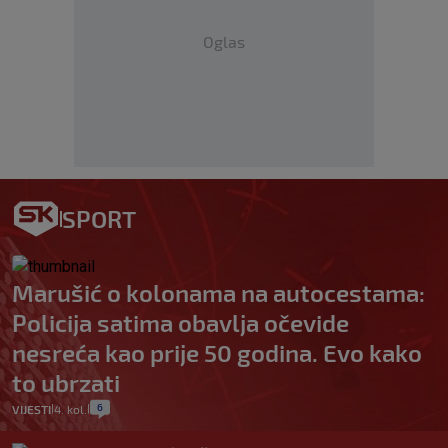
Oglas
SPORT
Marušić o kolonama na autocestama:
Policija satima obavlja očevide
nesreća kao prije 50 godina. Evo kako
to ubrzati
6
VIJESTI
4. kol.
|
|