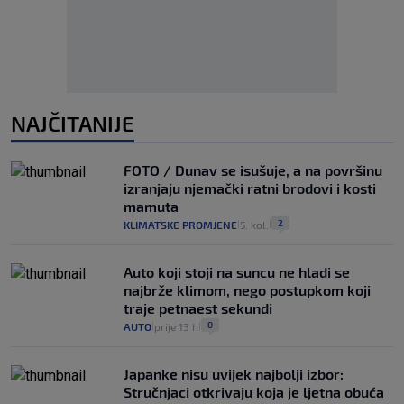
NAJČITANIJE
FOTO / Dunav se isušuje, a na površinu
izranjaju njemački ratni brodovi i kosti
mamuta
2
KLIMATSKE PROMJENE
5. kol.
|
|
Auto koji stoji na suncu ne hladi se
najbrže klimom, nego postupkom koji
traje petnaest sekundi
0
AUTO
prije 13 h
|
|
Japanke nisu uvijek najbolji izbor:
Stručnjaci otkrivaju koja je ljetna obuća