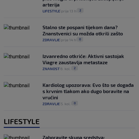
arterija
2
LIFESTYLE
prije 13 h
|
|
Stalno ste pospani tijekom dana?
Znanstvenici su možda otkrili zašto
0
ZDRAVLJE
prije 14 h
|
|
Izvanredno otkriće: Aktivni sastojak
Viagre zaustavlja metastaze
2
ZNANOST
6. kol.
|
|
Kardiolog upozorava: Evo što se događa
s krvnim tlakom ako dugo boravite na
vrućini
0
ZDRAVLJE
5. kol.
|
|
LIFESTYLE
Zaboravite skupa sredstva: