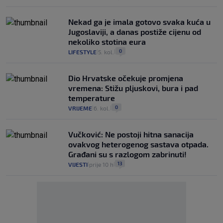
Nekad ga je imala gotovo svaka kuća u
Jugoslaviji, a danas postiže cijenu od
nekoliko stotina eura
0
LIFESTYLE
5. kol.
|
|
Dio Hrvatske očekuje promjena
vremena: Stižu pljuskovi, bura i pad
temperature
0
VRIJEME
6. kol.
|
|
Vučković: Ne postoji hitna sanacija
ovakvog heterogenog sastava otpada.
Građani su s razlogom zabrinuti!
13
VIJESTI
prije 10 h
|
|