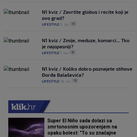
N1 kviz / Zavrtite globus i recite koji je
ovo grad?
0
LIFESTYLE
2. lip.
|
|
N1 kviz / Zmije, meduze, komarci... Tko
je najopasniji?
0
LIFESTYLE
1. lip.
|
|
N1 kviz / Koliko dobro poznajete stihove
Đorđa Balaševića?
11
LIFESTYLE
18. svi.
|
|
Super El Niño sada dolazi sa
smrtonosnim upozorenjem na
opaku bolest: "To su značajne