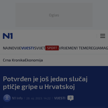
Oglas
NAJNOVIJE
VIJESTI
SVIJET
VRIJEME
N1 TEME
REGIJA
MAG
Crna Kronika
Ekonomija
Potvrđen je još jedan slučaj
ptičje gripe u Hrvatskoj
0
N1 Info
VIJESTI
26. sij. 2023. 14:22
|
|
|