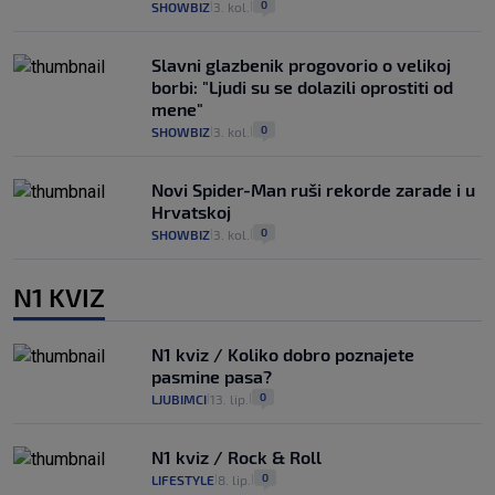
0
SHOWBIZ
3. kol.
|
|
Slavni glazbenik progovorio o velikoj
borbi: "Ljudi su se dolazili oprostiti od
mene"
0
SHOWBIZ
3. kol.
|
|
Novi Spider-Man ruši rekorde zarade i u
Hrvatskoj
0
SHOWBIZ
3. kol.
|
|
N1 KVIZ
N1 kviz / Koliko dobro poznajete
pasmine pasa?
0
LJUBIMCI
13. lip.
|
|
N1 kviz / Rock & Roll
0
LIFESTYLE
8. lip.
|
|