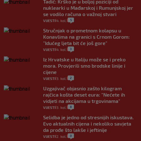
Tadić: Krško je u boljoj poziciji od
nuklearki u Mađarskoj i Rumunjskoj jer
se vodilo računa o važnoj stvari
5
VIJESTI
4. kol.
|
|
Stručnjak o prometnom kolapsu u
Konavlima na granici s Crnom Gorom:
"Idućeg ljeta bit će još gore"
3
VIJESTI
4. kol.
|
|
Iz Hrvatske u Italiju može se i preko
mora. Provjerili smo brodske linije i
cijene
2
VIJESTI
3. kol.
|
|
Uzgajivač objasnio zašto kilogram
rajčica košta deset eura: "Nećete ih
vidjeti na akcijama u trgovinama"
8
VIJESTI
3. kol.
|
|
Selidba je jedno od stresnijih iskustava.
Evo aktualnih cijena i nekoliko savjeta
da prođe što lakše i jeftinije
0
VIJESTI
2. kol.
|
|