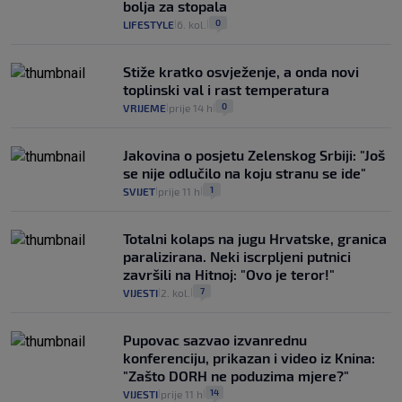
bolja za stopala
0
LIFESTYLE
6. kol.
|
|
Stiže kratko osvježenje, a onda novi
toplinski val i rast temperatura
0
VRIJEME
prije 14 h
|
|
Jakovina o posjetu Zelenskog Srbiji: "Još
se nije odlučilo na koju stranu se ide"
1
SVIJET
prije 11 h
|
|
Totalni kolaps na jugu Hrvatske, granica
paralizirana. Neki iscrpljeni putnici
završili na Hitnoj: "Ovo je teror!"
7
VIJESTI
2. kol.
|
|
Pupovac sazvao izvanrednu
konferenciju, prikazan i video iz Knina:
"Zašto DORH ne poduzima mjere?"
14
VIJESTI
prije 11 h
|
|