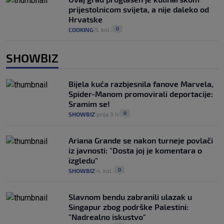
prijestolnicom svijeta, a nije daleko od
Hrvatske
0
COOKING
5. kol.
|
|
SHOWBIZ
Bijela kuća razbjesnila fanove Marvela,
Spider-Manom promovirali deportacije:
Sramim se!
0
SHOWBIZ
prije 3 h
|
|
Ariana Grande se nakon turneje povlači
iz javnosti: "Dosta joj je komentara o
izgledu"
0
SHOWBIZ
4. kol.
|
|
Slavnom bendu zabranili ulazak u
Singapur zbog podrške Palestini:
"Nadrealno iskustvo"