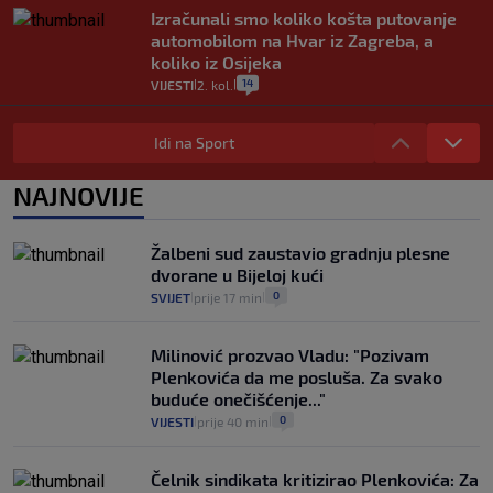
Izračunali smo koliko košta putovanje
automobilom na Hvar iz Zagreba, a
koliko iz Osijeka
14
VIJESTI
2. kol.
|
|
"Kći je otišla na more, a zaboravila
zdravstvenu iskaznicu". Kakva su prava
Idi na Sport
pacijenata izvan mjesta prebivališta?
1
VIJESTI
1. kol.
NAJNOVIJE
|
|
Kako spriječiti nasilje? "Tako da glavni
junaci naših priča budu oni koji pomažu,
Žalbeni sud zaustavio gradnju plesne
a ne oni koji su pobijedili nekoga"
dvorane u Bijeloj kući
2
VIJESTI
30. srp.
|
|
0
SVIJET
prije 17 min
|
|
Milinović prozvao Vladu: "Pozivam
Plenkovića da me posluša. Za svako
buduće onečišćenje..."
0
VIJESTI
prije 40 min
|
|
Čelnik sindikata kritizirao Plenkovića: Za