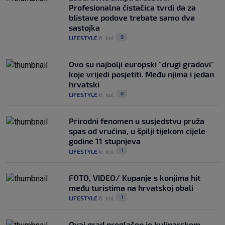
Profesionalna čistačica tvrdi da za
blistave podove trebate samo dva
sastojka
0
LIFESTYLE
6. kol.
|
|
Ovo su najbolji europski "drugi gradovi"
koje vrijedi posjetiti. Među njima i jedan
hrvatski
0
LIFESTYLE
6. kol.
|
|
Prirodni fenomen u susjedstvu pruža
spas od vrućina, u špilji tijekom cijele
godine 11 stupnjeva
1
LIFESTYLE
6. kol.
|
|
FOTO, VIDEO/ Kupanje s konjima hit
među turistima na hrvatskoj obali
1
LIFESTYLE
6. kol.
|
|
Ovaj grad proglašen je kulinarskom