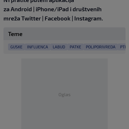
za
Android
|
iPhone/iPad
i društvenih
mreža
Twitter
|
Facebook
|
Instagram
.
Teme
GUSKE
INFLUENCA
LABUD
PATKE
POLJPORIVREDA
PTIČ
Oglas