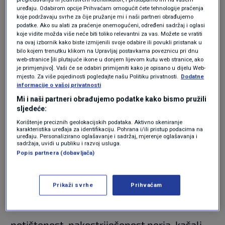
uređaju. Odabirom opcije Prihvaćam omogućit ćete tehnologije praćenja
zatočeništvu u zatvorenim nastambama kako
koje podržavaju svrhe za čije pružanje mi i naši partneri obrađujemo
podatke. Ako su alati za praćenje onemogućeni, određeni sadržaj i oglasi
bi se spriječio svaki kontakt s divljim pticama.
koje vidite možda više neće biti toliko relevantni za vas. Možete se vratiti
na ovaj izbornik kako biste izmijenili svoje odabire ili povukli pristanak u
Vodena perad (patke i guske) moraju se držati
bilo kojem trenutku klikom na Upravljaj postavkama poveznicu pri dnu
web-stranice [ili plutajuće ikone u donjem lijevom kutu web stranice, ako
odvojeno od ostale peradi, a obavezna je
je primjenjivo]. Vaši će se odabiri primijeniti kako je opisano u dijelu Web-
mjesto. Za više pojedinosti pogledajte našu Politiku privatnosti.
Dodatne
provedba higijenskih i biosigurnosnih mjera u
informacije o vašoj privatnosti
uzgojima peradi.
Mi i naši partneri obrađujemo podatke kako bismo pružili
sljedeće:
Korištenje preciznih geolokacijskih podataka. Aktivno skeniranje
U peradi oboljele od influence javljaju se
karakteristika uređaja za identifikaciju. Pohrana i/ili pristup podacima na
uređaju. Personalizirano oglašavanje i sadržaj, mjerenje oglašavanja i
sljedeći znakovi bolesti:
sadržaja, uvidi u publiku i razvoj usluga.
Popis partnera (dobavljača)
· iznenadna uginuća bez kliničkih znakova
Prikaži svrhe
Prihvaćam
bolesti,
· potištenost, nakostriješenost perja, kašalj,