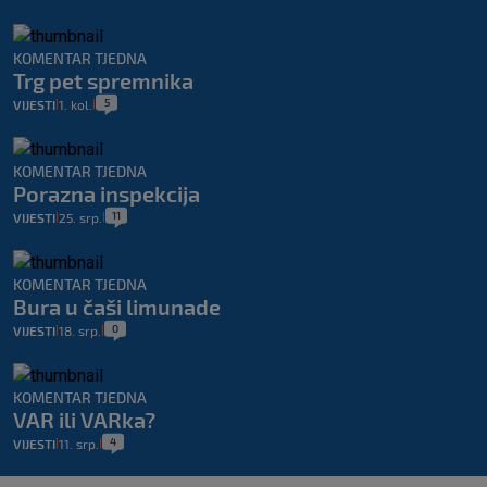
KOMENTAR TJEDNA
Trg pet spremnika
5
VIJESTI
1. kol.
|
|
KOMENTAR TJEDNA
Porazna inspekcija
11
VIJESTI
25. srp.
|
|
KOMENTAR TJEDNA
Bura u čaši limunade
0
VIJESTI
18. srp.
|
|
KOMENTAR TJEDNA
VAR ili VARka?
4
VIJESTI
11. srp.
|
|