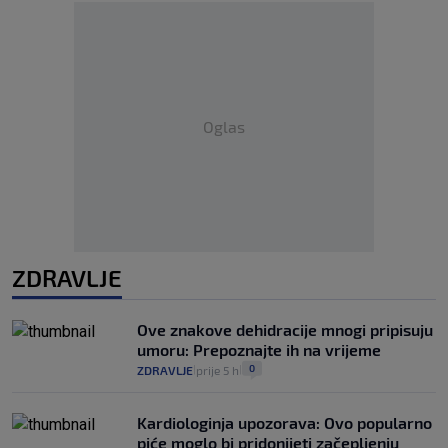
Oglas
ZDRAVLJE
Ove znakove dehidracije mnogi pripisuju
umoru: Prepoznajte ih na vrijeme
0
ZDRAVLJE
prije 5 h
|
|
Kardiologinja upozorava: Ovo popularno
piće moglo bi pridonijeti začepljenju