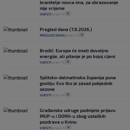
branitelje novca ima, za obrazovanje
nije vrijeme
0
VIJESTI
prije 1 h
|
|
Pregled dana (7.8.2026.)
0
PREGLED DANA
prije 1 h
|
|
Brodić: Europa će imati dovoljno
energije, ali pitanje je po kojoj cijeni
0
VIJESTI
prije 1 h
|
|
Splitsko-dalmatinska županija puna
gostiju: Evo tko je zasad pobjednik
sezone
0
VIJESTI
prije 1 h
|
|
Građanske udruge podnijele prijavu
MUP-u i DORH-u zbog ustaških
pozdrava u Kninu
0
VIJESTI
prije 2 h
|
|