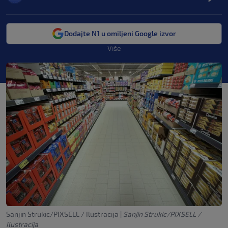
Dodajte N1 u omiljeni Google izvor
Više
Sanjin Strukic/PIXSELL / Ilustracija
|
Sanjin Strukic/PIXSELL /
Ilustracija