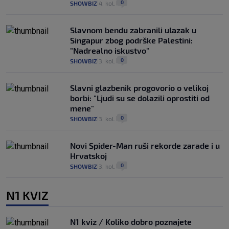
0
SHOWBIZ
4. kol.
|
|
Slavnom bendu zabranili ulazak u
Singapur zbog podrške Palestini:
"Nadrealno iskustvo"
0
SHOWBIZ
3. kol.
|
|
Slavni glazbenik progovorio o velikoj
borbi: "Ljudi su se dolazili oprostiti od
mene"
0
SHOWBIZ
3. kol.
|
|
Novi Spider-Man ruši rekorde zarade i u
Hrvatskoj
0
SHOWBIZ
3. kol.
|
|
N1 KVIZ
N1 kviz / Koliko dobro poznajete