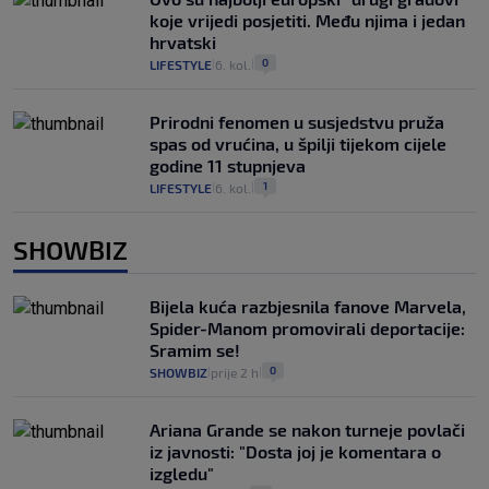
koje vrijedi posjetiti. Među njima i jedan
hrvatski
0
LIFESTYLE
6. kol.
|
|
Prirodni fenomen u susjedstvu pruža
spas od vrućina, u špilji tijekom cijele
godine 11 stupnjeva
1
LIFESTYLE
6. kol.
|
|
SHOWBIZ
Bijela kuća razbjesnila fanove Marvela,
Spider-Manom promovirali deportacije:
Sramim se!
0
SHOWBIZ
prije 2 h
|
|
Ariana Grande se nakon turneje povlači
iz javnosti: "Dosta joj je komentara o
izgledu"