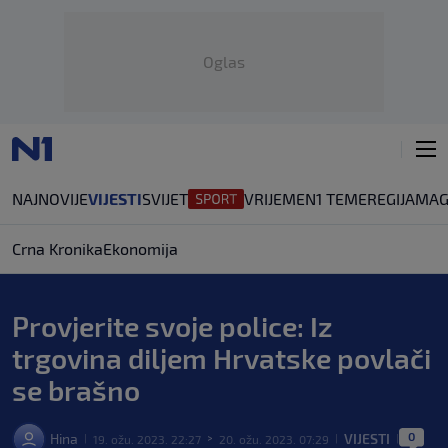
Oglas
NAJNOVIJE
VIJESTI
SVIJET
VRIJEME
N1 TEME
REGIJA
MAG
Crna Kronika
Ekonomija
Provjerite svoje police: Iz
trgovina diljem Hrvatske povlači
se brašno
0
Hina
VIJESTI
19. ožu. 2023. 22:27
20. ožu. 2023. 07:29
|
>
|
|