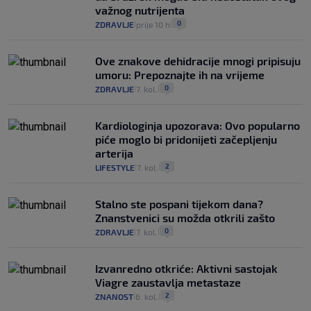
važnog nutrijenta
0
ZDRAVLJE
prije 10 h
|
|
Ove znakove dehidracije mnogi pripisuju
umoru: Prepoznajte ih na vrijeme
0
ZDRAVLJE
7. kol.
|
|
Kardiologinja upozorava: Ovo popularno
piće moglo bi pridonijeti začepljenju
arterija
2
LIFESTYLE
7. kol.
|
|
Stalno ste pospani tijekom dana?
Znanstvenici su možda otkrili zašto
0
ZDRAVLJE
7. kol.
|
|
Izvanredno otkriće: Aktivni sastojak
Viagre zaustavlja metastaze
2
ZNANOST
6. kol.
|
|