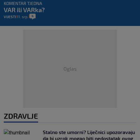
KOMENTAR TJEDNA
VAR ili VARka?
4
VIJESTI
11. srp.
|
|
Oglas
ZDRAVLJE
Stalno ste umorni? Liječnici upozoravaju
da bi uzrok mogao biti nedostatak ovog