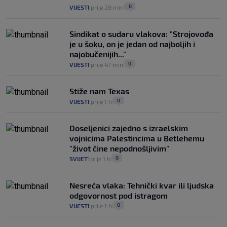
0
VIJESTI
prije 28 min
|
|
Sindikat o sudaru vlakova: "Strojovođa
je u šoku, on je jedan od najboljih i
najobučenijih..."
0
VIJESTI
prije 47 min
|
|
Stiže nam Texas
0
VIJESTI
prije 1 h
|
|
Doseljenici zajedno s izraelskim
vojnicima Palestincima u Betlehemu
"život čine nepodnošljivim"
0
SVIJET
prije 1 h
|
|
Nesreća vlaka: Tehnički kvar ili ljudska
odgovornost pod istragom
0
VIJESTI
prije 1 h
|
|