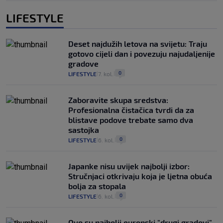
LIFESTYLE
Deset najdužih letova na svijetu: Traju
gotovo cijeli dan i povezuju najudaljenije
gradove
0
LIFESTYLE
7. kol.
|
|
Zaboravite skupa sredstva:
Profesionalna čistačica tvrdi da za
blistave podove trebate samo dva
sastojka
0
LIFESTYLE
6. kol.
|
|
Japanke nisu uvijek najbolji izbor:
Stručnjaci otkrivaju koja je ljetna obuća
bolja za stopala
0
LIFESTYLE
6. kol.
|
|
Ovo su najbolji europski "drugi gradovi"