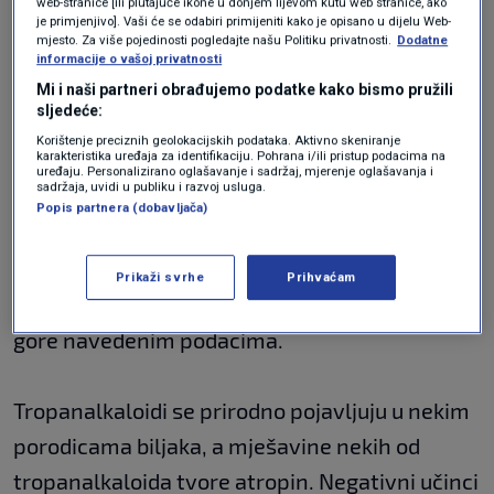
web-stranice [ili plutajuće ikone u donjem lijevom kutu web stranice, ako
Njemačka. Na hrvatsko tržište stavlja ga
je primjenjivo]. Vaši će se odabiri primijeniti kako je opisano u dijelu Web-
mjesto. Za više pojedinosti pogledajte našu Politiku privatnosti.
Dodatne
tvrtka Garden d.o.o. iz Zagreba.
informacije o vašoj privatnosti
Podaci o opozivu dostupni su i na web stranici
Mi i naši partneri obrađujemo podatke kako bismo pružili
sljedeće:
subjekta u poslovanju s hranom
Korištenje preciznih geolokacijskih podataka. Aktivno skeniranje
karakteristika uređaja za identifikaciju. Pohrana i/ili pristup podacima na
https://www.garden.hr/novosti/povkacenje-
uređaju. Personalizirano oglašavanje i sadržaj, mjerenje oglašavanja i
sadržaja, uvidi u publiku i razvoj usluga.
iz-prodaje-brasno-od-teffa-bez-glutena-
Popis partnera (dobavljača)
bauck-hof-400g
Prikaži svrhe
Prihvaćam
Obavijest se odnosi isključivo na proizvod s
gore navedenim podacima.
Tropanalkaloidi se prirodno pojavljuju u nekim
porodicama biljaka, a mješavine nekih od
tropanalkaloida tvore atropin. Negativni učinci