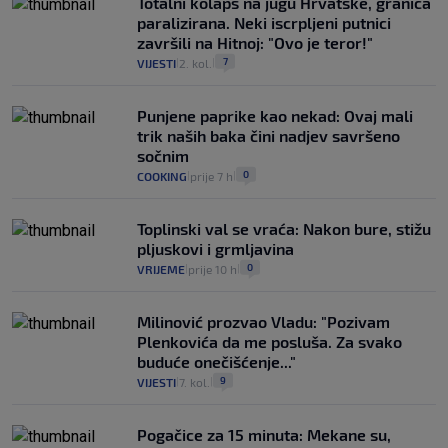
Totalni kolaps na jugu Hrvatske, granica
paralizirana. Neki iscrpljeni putnici
završili na Hitnoj: "Ovo je teror!"
7
VIJESTI
2. kol.
|
|
Punjene paprike kao nekad: Ovaj mali
trik naših baka čini nadjev savršeno
sočnim
0
COOKING
prije 7 h
|
|
Toplinski val se vraća: Nakon bure, stižu
pljuskovi i grmljavina
0
VRIJEME
prije 10 h
|
|
Milinović prozvao Vladu: "Pozivam
Plenkovića da me posluša. Za svako
buduće onečišćenje..."
9
VIJESTI
7. kol.
|
|
Pogačice za 15 minuta: Mekane su,