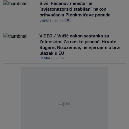
Bivši Račanov ministar je
"svjetonazorski stabilan" nakon
prihvaćanja Plenkovićeve ponude
0
VIJESTI
prije 2 h
|
|
VIDEO / Vučić nakon sastanka sa
Zelenskim: Za nas će pronaći Hrvate,
Bugare, Nizozemce, ne vjerujem u brzi
ulazak u EU
REGIJA
prije 2 h
|
Oglas