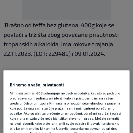
'Brašno od teffa bez glutena' 400g koje se
povlači s tržišta zbog povećane prisutnosti
tropanskih alkaloida, ima rokove trajanja
22.11.2023. (LOT: 229489) i 09.01.2024.
Proizvod nije u skladu s Uredbom 178/2002 o
utvrđivanju općih načela i uvjeta zakona o
Brinemo o vašoj privatnosti
hrani Europske agencije za sigurnost hrane,
Mi i naši partneri
603
pohranjujemo osobne podatke, kao što su podaci o
pregledavanju ili jedinstveni identifikatori, i pristupamo im na vašem
navode iz Državnog inspektorata RH.
uređaju. Odabirom opcije Prihvaćam omogućit ćete tehnologije praćenja
koje podržavaju svrhe za čije pružanje mi i naši partneri obrađujemo
podatke. Ako su alati za praćenje onemogućeni, određeni sadržaj i oglasi
koje vidite možda više neće biti toliko relevantni za vas. Možete se vratiti
Proizvođač je njemačka tvrtka Bauck GmbH,
na ovaj izbornik kako biste izmijenili svoje odabire ili povukli pristanak u
Roche, a dobavljač Dennree GmbH, Töpen,
bilo kojem trenutku klikom na Upravljaj postavkama poveznicu pri dnu