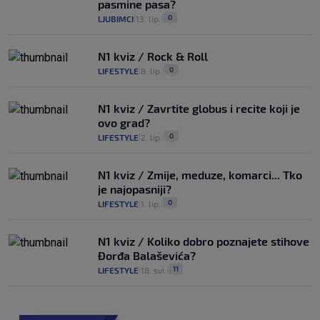
pasmine pasa?
0
LJUBIMCI
13. lip.
|
|
N1 kviz / Rock & Roll
0
LIFESTYLE
8. lip.
|
|
N1 kviz / Zavrtite globus i recite koji je
ovo grad?
0
LIFESTYLE
2. lip.
|
|
N1 kviz / Zmije, meduze, komarci... Tko
je najopasniji?
0
LIFESTYLE
1. lip.
|
|
N1 kviz / Koliko dobro poznajete stihove
Đorđa Balaševića?
11
LIFESTYLE
18. svi.
|
|