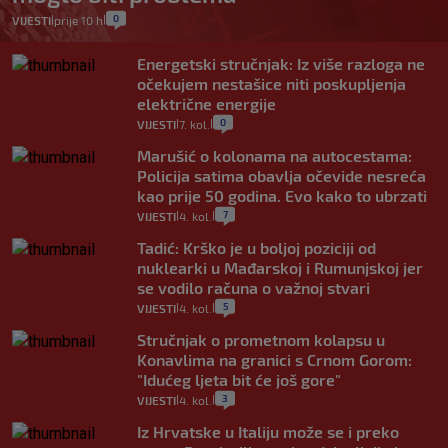
0
VIJESTI
prije 10 h
|
|
Energetski stručnjak: Iz više razloga ne
očekujem nestašice niti poskupljenja
električne energije
0
VIJESTI
7. kol.
|
|
Marušić o kolonama na autocestama:
Policija satima obavlja očevide nesreća
kao prije 50 godina. Evo kako to ubrzati
7
VIJESTI
4. kol.
|
|
Tadić: Krško je u boljoj poziciji od
nuklearki u Mađarskoj i Rumunjskoj jer
se vodilo računa o važnoj stvari
5
VIJESTI
4. kol.
|
|
Stručnjak o prometnom kolapsu u
Konavlima na granici s Crnom Gorom:
"Idućeg ljeta bit će još gore"
3
VIJESTI
4. kol.
|
|
Iz Hrvatske u Italiju može se i preko