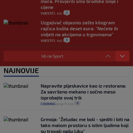
mora. Provjerili smo brodske linije i
cijene
2
VIJESTI
3. kol.
|
|
Uzgajivač objasnio zašto kilogram
rajčica košta deset eura: "Nećete ih
vidjeti na akcijama u trgovinama"
8
VIJESTI
3. kol.
|
|
Selidba je jedno od stresnijih iskustava.
Evo aktualnih cijena i nekoliko savjeta
Idi na Sport
da prođe što lakše i jeftinije
0
VIJESTI
2. kol.
NAJNOVIJE
|
|
Izračunali smo koliko košta putovanje
automobilom na Hvar iz Zagreba, a
Napravite pljeskavice kao iz restorana:
koliko iz Osijeka
Za savršeno mekano i sočno meso
14
VIJESTI
2. kol.
|
|
isprobajte ovaj trik
0
COOKING
prije 9 min
|
|
Grmoja: "Želudac me boli - sjediti i biti na
tako malom prostoru s istim ljudima koji
su trovali našu Liku"