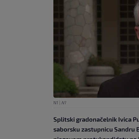
N1
|
N1
Splitski gradonačelnik Ivica 
saborsku zastupnicu Sandru B