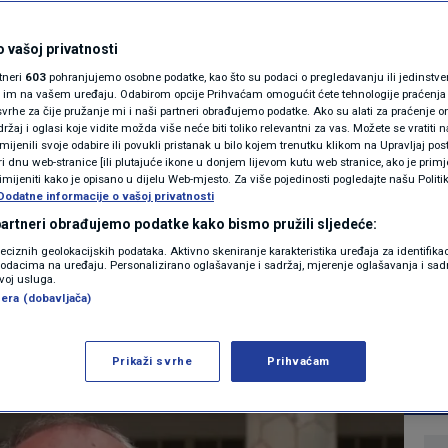
otvoreno pismo
MAGAZIN
N1 KOMENTAR
 vašoj privatnosti
 Pet minuta sam
rtneri
603
pohranjujemo osobne podatke, kao što su podaci o pregledavanju ili jedinstveni 
KOLUMNE
o im na vašem uređaju. Odabirom opcije Prihvaćam omogućit ćete tehnologije praćenja
a sam pročitao Vašu
vrhe za čije pružanje mi i naši partneri obrađujemo podatke. Ako su alati za praćenje
žaj i oglasi koje vidite možda više neće biti toliko relevantni za vas. Možete se vratiti n
N1(DIS)INFO
zmijenili svoje odabire ili povukli pristanak u bilo kojem trenutku klikom na Upravljaj p
i dnu web-stranice [ili plutajuće ikone u donjem lijevom kutu web stranice, ako je primje
KLIMATSKE PROMJENE
rimijeniti kako je opisano u dijelu Web-mjesto. Za više pojedinosti pogledajte našu Politi
Dodatne informacije o vašoj privatnosti
1
9:59
VIJESTI
komentar
|
|
FOTO
 partneri obrađujemo podatke kako bismo pružili sljedeće:
reciznih geolokacijskih podataka. Aktivno skeniranje karakteristika uređaja za identifika
p podacima na uređaju. Personalizirano oglašavanje i sadržaj, mjerenje oglašavanja i sadr
VIDEO
zvoj usluga.
Više
era (dobavljača)
Prikaži svrhe
Prihvaćam