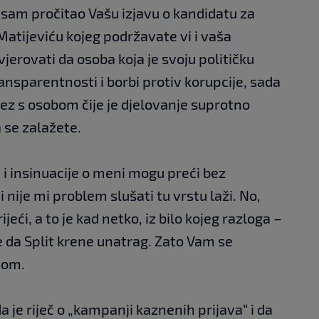
 sam pročitao Vašu izjavu o kandidatu za
atijeviću kojeg podržavate vi i vaša
jerovati da osoba koja je svoju političku
ransparentnosti i borbi protiv korupcije, sada
ez s osobom čije je djelovanje suprotno
 se zalažete.
 i insinuacije o meni mogu preći bez
nije mi problem slušati tu vrstu laži. No,
jeći, a to je kad netko, iz bilo kojeg razloga –
 da Split krene unatrag. Zato Vam se
mom.
da je riječ o „kampanji kaznenih prijava“ i da