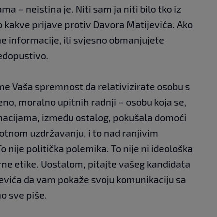
a – neistina je. Niti sam ja niti bilo tko iz
o kakve prijave protiv Davora Matijevića. Ako
ne informacije, ili svjesno obmanjujete
nedopustivo.
a me Vaša spremnost da relativizirate osobu s
eno, moralno upitnih radnji – osobu koja se,
acijama, između ostalog, pokušala domoći
otnom uzdržavanju, i to nad ranjivim
o nije politička polemika. To nije ni ideološka
arne etike. Uostalom, pitajte vašeg kandidata
jevića da vam pokaže svoju komunikaciju sa
o sve piše.