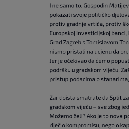
I ne samo to. Gospodin Matijevi
pokazati svoje političko djelova
protiv gradnje vrtića, protiv š
Europskoj investicijskoj banci, 
Grad Zagreb s Tomislavom Tom
nismo pristali na ucjenu da on,
Jer je očekivao da ćemo popust
podršku u gradskom vijeću. Za
pristup podacima o stanarima, 
Zar doista smatrate da Split z
gradskom vijeću – sve zbog je
Možemo želi? Ako je to nova pol
riječ o kompromisu, nego o kapi