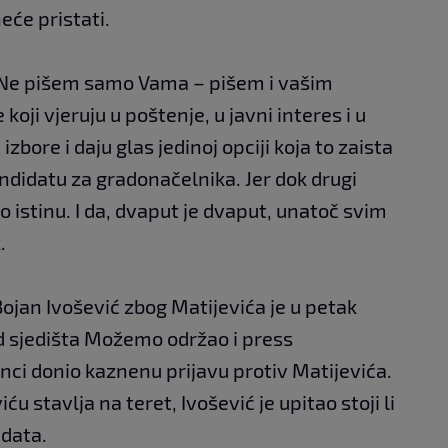
neće pristati.
. Ne pišem samo Vama – pišem i vašim
oji vjeruju u poštenje, u javni interes i u
 izbore i daju glas jedinoj opciji koja to zaista
kandidatu za gradonačelnika. Jer dok drugi
o istinu. I da, dvaput je dvaput, unatoč svim
.
ojan Ivošević zbog Matijevića je u petak
d sjedišta Možemo održao i press
anci donio kaznenu prijavu protiv Matijevića.
ću stavlja na teret, Ivošević je upitao stoji li
idata.