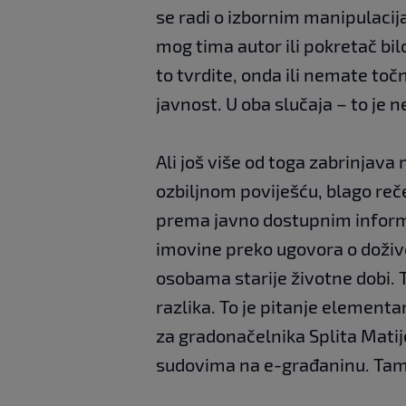
se radi o izbornim manipulacijam
mog tima autor ili pokretač bil
to tvrdite, onda ili nemate toč
javnost. U oba slučaja – to je 
Ali još više od toga zabrinjav
ozbiljnom poviješću, blago reč
prema javno dostupnim inform
imovine preko ugovora o doživ
osobama starije životne dobi. T
razlika. To je pitanje element
za gradonačelnika Splita Mati
sudovima na e-građaninu. Tam