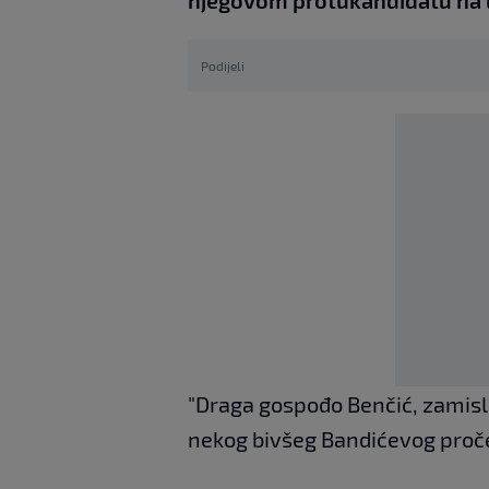
njegovom protukandidatu na 
Podijeli
"Draga gospođo Benčić, zamisl
nekog bivšeg Bandićevog pročeln