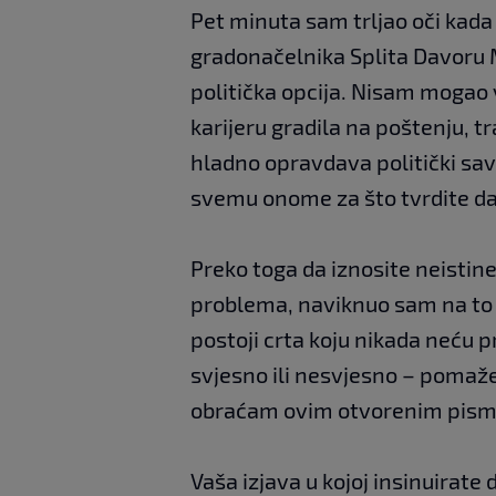
Pet minuta sam trljao oči kada
gradonačelnika Splita Davoru M
politička opcija. Nisam mogao v
karijeru gradila na poštenju, t
hladno opravdava politički sav
svemu onome za što tvrdite da
Preko toga da iznosite neistine
problema, naviknuo sam na to i 
postoji crta koju nikada neću pri
svjesno ili nesvjesno – pomaže
obraćam ovim otvorenim pis
Vaša izjava u kojoj insinuirate 