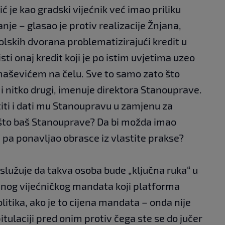
ć je kao gradski vijećnik već imao priliku
nje – glasao je protiv realizacije Žnjana,
kolskih dvorana problematizirajući kredit u
isti onaj kredit koji je po istim uvjetima uzeo
aševićem na čelu. Sve to samo zato što
 i nitko drugi, imenuje direktora Stanouprave.
iti i dati mu Stanoupravu u zamjenu za
što baš Stanouprave? Da bi možda imao
pa ponavljao obrasce iz vlastite prakse?
aslužuje da takva osoba bude „ključna ruka“ u
dnog vijećničkog mandata koji platforma
itika, ako je to cijena mandata – onda nije
tulaciji pred onim protiv čega ste se do jučer