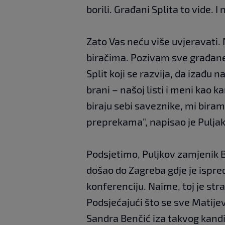
borili. Građani Splita to vide. I 
Zato Vas neću više uvjeravati
biračima. Pozivam sve građane k
Split koji se razvija, da izađu na
brani – našoj listi i meni kao 
biraju sebi saveznike, mi biram
preprekama", napisao je Puljak
Podsjetimo, Puljkov zamjenik B
došao do Zagreba gdje je ispre
konferenciju. Naime, toj je str
Podsjećajući što se sve Matijevi
Sandra Benčić iza takvog kand