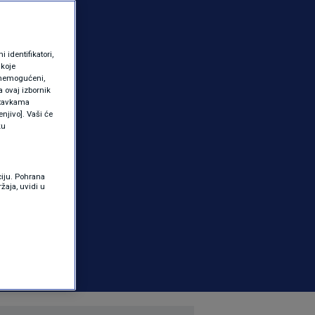
identifikatori,
 koje
 onemogućeni,
a ovaj izbornik
ostavkama
njivo]. Vaši će
ku
ciju. Pohrana
žaja, uvidi u