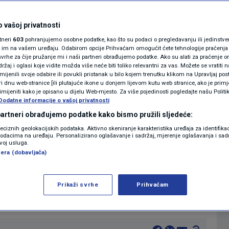
o to desnica misli
MAGAZIN
N1 KOMENTAR
 vašoj privatnosti
ti u autonomiju
rtneri
603
pohranjujemo osobne podatke, kao što su podaci o pregledavanju ili jedinstveni 
KOLUMNE
o im na vašem uređaju. Odabirom opcije Prihvaćam omogućit ćete tehnologije praćenja
vrhe za čije pružanje mi i naši partneri obrađujemo podatke. Ako su alati za praćenje
žaj i oglasi koje vidite možda više neće biti toliko relevantni za vas. Možete se vratiti n
N1(DIS)INFO
zmijenili svoje odabire ili povukli pristanak u bilo kojem trenutku klikom na Upravljaj p
i dnu web-stranice [ili plutajuće ikone u donjem lijevom kutu web stranice, ako je primje
1
11:59
VIJESTI
komentar
|
|
KLIMATSKE PROMJENE
rimijeniti kako je opisano u dijelu Web-mjesto. Za više pojedinosti pogledajte našu Politi
Dodatne informacije o vašoj privatnosti
FOTO
 partneri obrađujemo podatke kako bismo pružili sljedeće:
Više
reciznih geolokacijskih podataka. Aktivno skeniranje karakteristika uređaja za identifika
p podacima na uređaju. Personalizirano oglašavanje i sadržaj, mjerenje oglašavanja i sadr
VIDEO
zvoj usluga.
era (dobavljača)
ožemo! Rada Borić, gostovala je u studiju
eta s kojim je razgovarala o temi
Prikaži svrhe
Prihvaćam
ilozofskom fakultetu u Zagrebu.