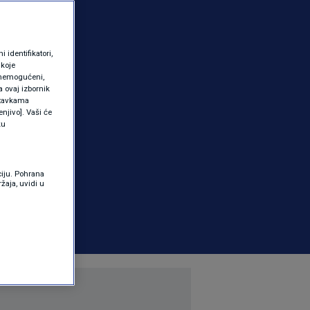
identifikatori,
 koje
 onemogućeni,
a ovaj izbornik
ostavkama
njivo]. Vaši će
ku
ciju. Pohrana
žaja, uvidi u