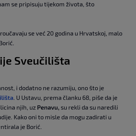
am se pripisuju tijekom života, što
roučavaju se već 20 godina u Hrvatskoj, malo
Borić.
je Sveučilišta
nost, i dodatno ne razumiju, ono što je
lišta
. U Ustavu, prema članku 68, piše da je
icina njih, uz
Penavu,
su rekli da su naredili
ije. Kako oni to misle da mogu zadirati u
tirala je Borić.