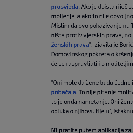
prosvjeda
. Ako je doista riječ
moljenje, a ako to nije dovolj
Mislim da ovo pokazivanje na Tr
ništa protiv vjerskih prava, n
ženskih prava
", izjavila je Bor
Domovinskog pokreta o kršenju
će se raspravljati i o molitelj
"Oni mole da žene budu čedne i 
pobačaja
. To nije pitanje mol
to je onda nametanje. Oni že
odluka o njihovu tijelu", istaknu
N1 pratite putem aplikacija za