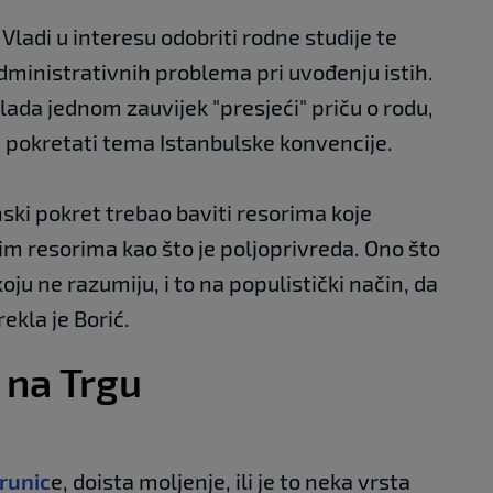
Vladi u interesu odobriti rodne studije te
dministrativnih problema pri uvođenju istih.
Vlada jednom zauvijek "presjeći" priču o rodu,
 pokretati tema Istanbulske konvencije.
nski pokret trebao baviti resorima koje
im resorima kao što je poljoprivreda. Ono što
ju ne razumiju, i to na populistički način, da
rekla je Borić.
 na Trgu
runic
e, doista moljenje, ili je to neka vrsta