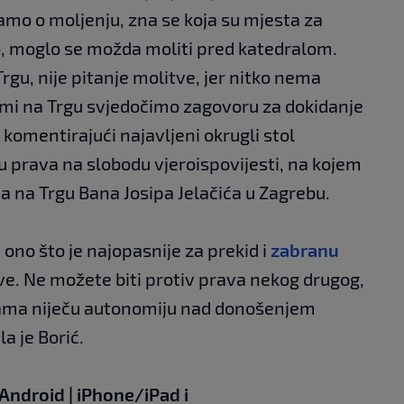
 samo o moljenju, zna se koja su mjesta za
no, moglo se možda moliti pred katedralom.
gu, nije pitanje molitve, jer nitko nema
o mi na Trgu svjedočimo zagovoru za dokidanje
ić komentirajući najavljeni okrugli stol
 prava na slobodu vjeroispovijesti, na kojem
ima na Trgu Bana Josipa Jelačića u Zagrebu.
ono što je najopasnije za prekid i
zabranu
itve. Ne možete biti protiv prava nekog drugog,
nama niječu autonomiju nad donošenjem
la je Borić.
Android
|
iPhone/iPad
i