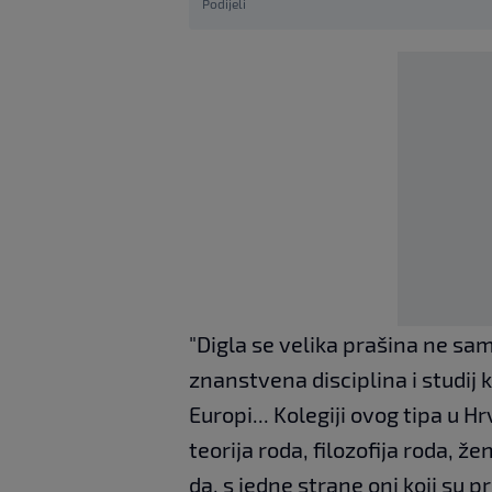
Podijeli
"Digla se velika prašina ne sam
znanstvena disciplina i studij 
Europi... Kolegiji ovog tipa u 
teorija roda, filozofija roda, ž
da, s jedne strane oni koji su p