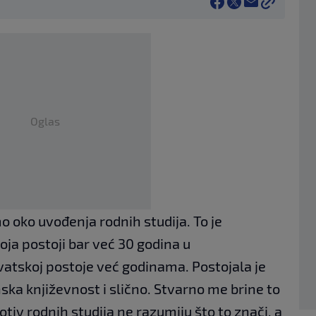
Oglas
o oko uvođenja rodnih studija. To je
koja postoji bar već 30 godina u
Hrvatskoj postoje već godinama. Postojala je
enska književnost i slično. Stvarno me brine to
rotiv rodnih studija ne razumiju što to znači, a