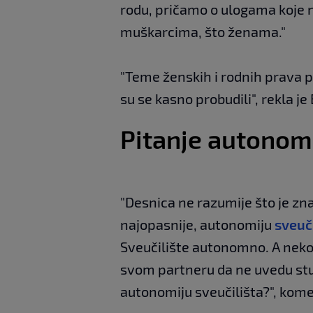
rodu, pričamo o ulogama koje n
muškarcima, što ženama."
"Teme ženskih i rodnih prava p
su se kasno probudili", rekla je 
Pitanje autonomi
"Desnica ne razumije što je zna
najopasnije, autonomiju
sveuči
Sveučilište autonomno. A nekol
svom partneru da ne uvedu stud
autonomiju sveučilišta?", komen