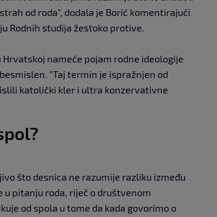
strah od roda", dodala je Borić komentirajući
ju Rodnih studija žestoko protive.
a u Hrvatskoj nameće pojam rodne ideologije
 besmislen. "Taj termin je ispražnjen od
lili katolički kler i ultra konzervativne
 spol?
mljivo što desnica ne razumije razliku između
je u pitanju roda, riječ o društvenom
likuje od spola u tome da kada govorimo o