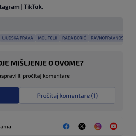
stagram
|
TikTok
.
LJUDSKA PRAVA
MOLITELJI
RADA BORIĆ
RAVNOPRAVNOST
RO
OJE MIŠLJENJE O OVOME?
aspravi ili pročitaj komentare
Pročitaj komentare (
1
)
ežama