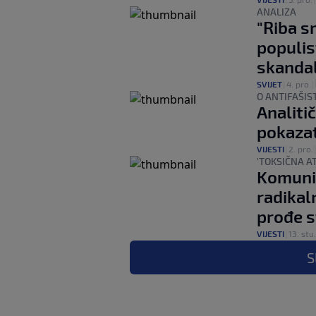
ANALIZA
"Riba s
populis
skanda
SVIJET
|
4. pro.
|
O ANTIFAŠI
Analitič
pokazat
VIJESTI
|
2. pro.
'TOKSIČNA A
Komunik
radikal
prođe s
VIJESTI
|
13. stu.
S