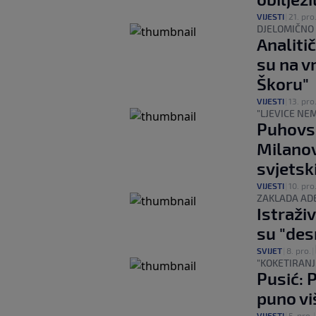
VIJESTI
|
21. pro
DJELOMIČNO 
Analitič
su na v
Škoru"
VIJESTI
|
13. pro
"LJEVICE NE
Puhovsk
Milanov
svjetsk
VIJESTI
|
10. pro
ZAKLADA AD
Istraži
su "des
SVIJET
|
8. pro.
|
"KOKETIRANJ
Pusić: 
puno vi
VIJESTI
|
5. pro.