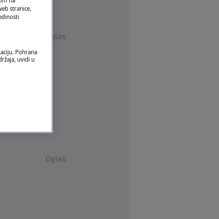
ikom na
eb stranice,
edinosti
Oglas
kaciju. Pohrana
ržaja, uvidi u
Oglas