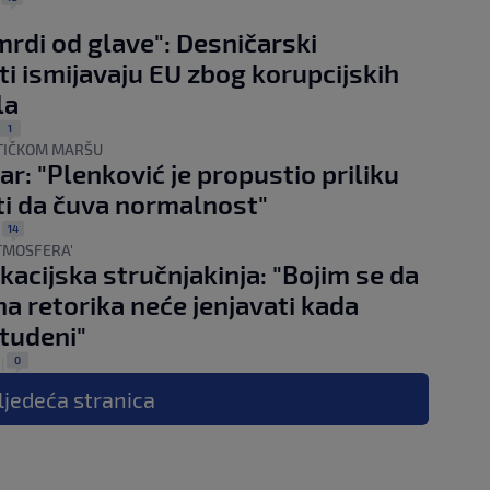
mrdi od glave": Desničarski
ti ismijavaju EU zbog korupcijskih
la
1
STIČKOM MARŠU
ar: "Plenković je propustio priliku
i da čuva normalnost"
14
|
TMOSFERA'
acijska stručnjakinja: "Bojim se da
na retorika neće jenjavati kada
tudeni"
0
|
ljedeća
stranica