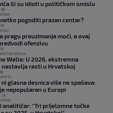
ća ili su idioti u političkom smislu
14
|
JEDNA
 netko pogoditi prazan centar?
6
GMUND
na pragu preuzimanja moći, a ovaj
predvodi ofenzivu
3
EMAČKOG MEDIJA
e Welle: U 2026. ekstremna
 nastavlja rasti u Hrvatskoj
15
ANKETA
ni glasna desnica više ne spašava:
je nepopularan u Europi
2
|
GODINE
i analitičar: "Tri prijelomne točke
ile su 2025. u Hrvatskoj"