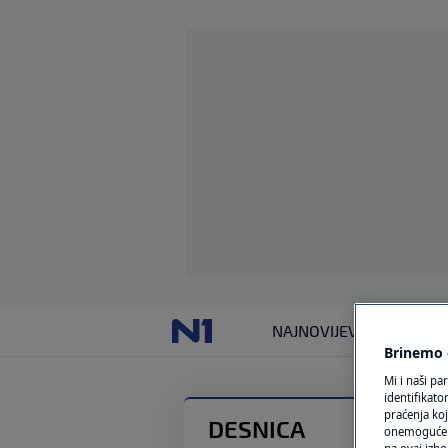
NAJNOVIJE
VIJESTI
SVIJET
Brinemo o
Mi i naši pa
identifikat
praćenja koj
DESNICA
onemogućeni,