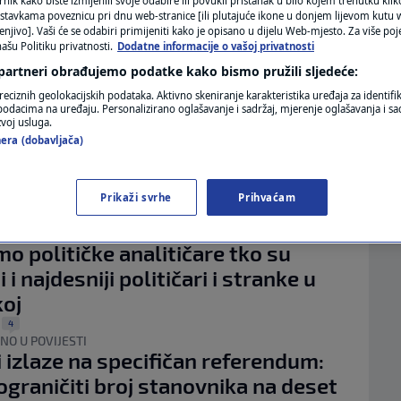
rnik kako biste izmijenili svoje odabire ili povukli pristanak u bilo kojem trenutku kl
MAGAZIN
stavkama poveznicu pri dnu web-stranice [ili plutajuće ikone u donjem lijevom kutu w
RANKA DESNICE?
enjivo]. Vaši će se odabiri primijeniti kako je opisano u dijelu Web-mjesto. Za više poj
čar o Mostu: Oni su u yin-yang
N1 KOMENTAR
ašu Politiku privatnosti.
Dodatne informacije o vašoj privatnosti
i i imaju drugog najpoznatijeg
 partneri obrađujemo podatke kako bismo pružili sljedeće:
KOLUMNE
 u povijesti Hrvatske
reciznih geolokacijskih podataka. Aktivno skeniranje karakteristika uređaja za identifi
p podacima na uređaju. Personalizirano oglašavanje i sadržaj, mjerenje oglašavanja i sad
16
.
|
N1(DIS)INFO
zvoj usluga.
IJA
a komisija odbila inicijativu krajnje
era (dobavljača)
KLIMATSKE PROMJENE
e o migrantima nezapadnog
tla
Prikaži svrhe
Prihvaćam
FOTO
1
|
TIČKIH EKSTREMA?
VIDEO
mo političke analitičare tko su
ji i najdesniji političari i stranke u
oj
4
|
NO U POVIJESTI
i izlaze na specifičan referendum:
 ograničiti broj stanovnika na deset