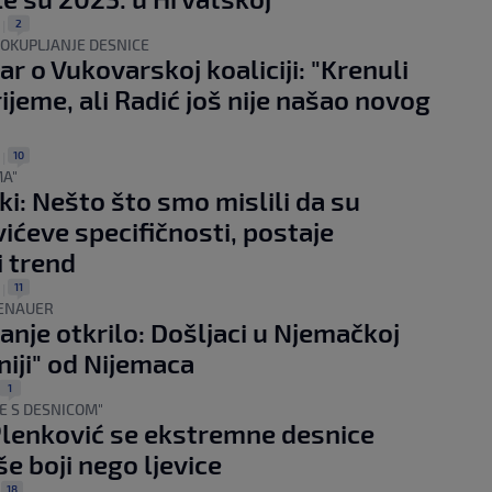
2
.
|
OKUPLJANJE DESNICE
ar o Vukovarskoj koaliciji: "Krenuli
rijeme, ali Radić još nije našao novog
10
.
|
MA"
i: Nešto što smo mislili da su
ićeve specifičnosti, postaje
i trend
11
.
|
ENAUER
vanje otkrilo: Došljaci u Njemačkoj
niji" od Nijemaca
1
E S DESNICOM"
Plenković se ekstremne desnice
še boji nego ljevice
18
|