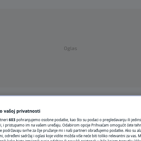
Oglas
VRIJEME
 vašoj privatnosti
N1 TEME
rtneri
603
pohranjujemo osobne podatke, kao što su podaci o pregledavanju ili jedins
ori, i pristupamo im na vašem uređaju. Odabirom opcije Prihvaćam omogućit ćete teh
REGIJA
e podržavaju svrhe za čije pružanje mi i naši partneri obrađujemo podatke. Ako su ala
 određeni sadržaj i oglasi koje vidite možda više neće biti toliko relevantni za vas. Mo