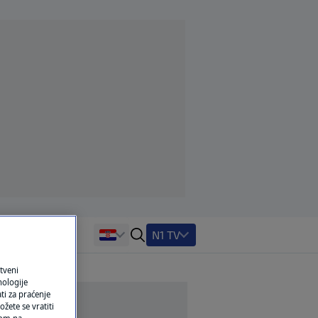
N1 TV
tveni
nologije
ti za praćenje
žete se vratiti