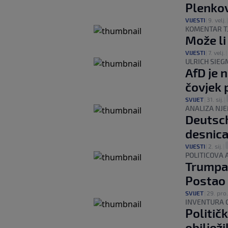
Plenkovi
VIJESTI
|
9. velj.
KOMENTAR T
Može li
VIJESTI
|
7. velj.
|
ULRICH SIE
AfD je 
čovjek 
SVIJET
|
31. sij.
|
ANALIZA NJ
Deutsch
desnica
VIJESTI
|
2. sij.
|
POLITICOVA 
Trumpa 
Postao 
SVIJET
|
29. pro.
INVENTURA 
Političk
obiljež