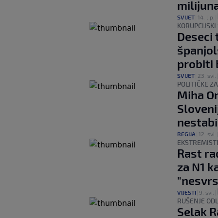
milijun
SVIJET
|
14. lip.
|
KORUPCIJSKI
Deseci 
španjol
probiti 
SVIJET
|
23. svi.
POLITIČKE 
Miha Or
Sloveni
nestabi
REGIJA
|
12. svi.
EKSTREMISTI
Rast ra
za N1 k
"nesvrs
VIJESTI
|
9. svi.
|
RUŠENJE OD
Selak R