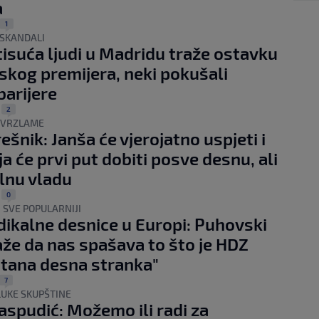
a
1
 SKANDALI
tisuća ljudi u Madridu traže ostavku
skog premijera, neki pokušali
barijere
2
|
ZAVRZLAME
ešnik: Janša će vjerojatno uspjeti i
ja će prvi put dobiti posve desnu, ali
lnu vladu
0
|
 SVE POPULARNIJI
dikalne desnice u Europi: Puhovski
aže da nas spašava to što je HDZ
tana desna stranka"
7
LUKE SKUPŠTINE
aspudić: Možemo ili radi za