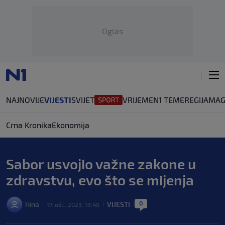
Oglas
NAJNOVIJE
VIJESTI
SVIJET
VRIJEME
N1 TEME
REGIJA
MAG
Crna Kronika
Ekonomija
Sabor usvojio važne zakone u
zdravstvu, evo što se mijenja
0
Hina
VIJESTI
17. ožu. 2023. 13:40
|
|
|