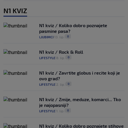
N1 KVIZ
N1 kviz / Koliko dobro poznajete
pasmine pasa?
0
LJUBIMCI
13. lip.
|
|
N1 kviz / Rock & Roll
0
LIFESTYLE
8. lip.
|
|
N1 kviz / Zavrtite globus i recite koji je
ovo grad?
0
LIFESTYLE
2. lip.
|
|
N1 kviz / Zmije, meduze, komarci... Tko
je najopasniji?
0
LIFESTYLE
1. lip.
|
|
N1 kviz / Koliko dobro poznajete stihove