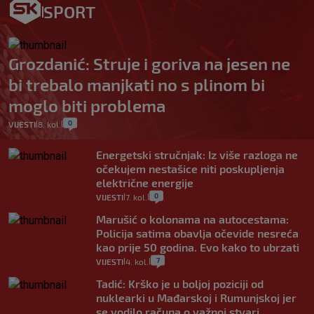
SPORT
Grozdanić: Struje i goriva na jesen ne
bi trebalo manjkati no s plinom bi
moglo biti problema
0
VIJESTI
8. kol.
|
|
Energetski stručnjak: Iz više razloga ne
očekujem nestašice niti poskupljenja
električne energije
0
VIJESTI
7. kol.
|
|
Marušić o kolonama na autocestama:
Policija satima obavlja očevide nesreća
kao prije 50 godina. Evo kako to ubrzati
7
VIJESTI
4. kol.
|
|
Tadić: Krško je u boljoj poziciji od
nuklearki u Mađarskoj i Rumunjskoj jer
se vodilo računa o važnoj stvari