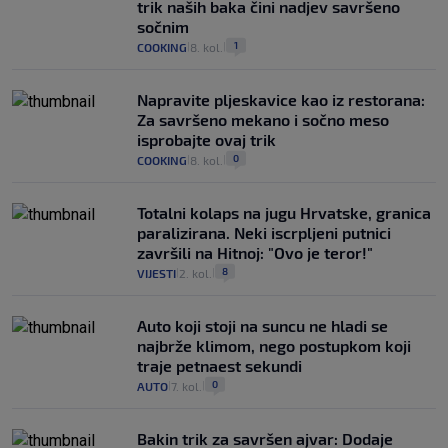
trik naših baka čini nadjev savršeno
sočnim
1
COOKING
8. kol.
|
|
Napravite pljeskavice kao iz restorana:
Za savršeno mekano i sočno meso
isprobajte ovaj trik
0
COOKING
8. kol.
|
|
Totalni kolaps na jugu Hrvatske, granica
paralizirana. Neki iscrpljeni putnici
završili na Hitnoj: "Ovo je teror!"
8
VIJESTI
2. kol.
|
|
Auto koji stoji na suncu ne hladi se
najbrže klimom, nego postupkom koji
traje petnaest sekundi
0
AUTO
7. kol.
|
|
Bakin trik za savršen ajvar: Dodaje