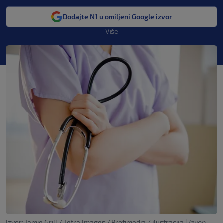
Dodajte N1 u omiljeni Google izvor
Više
Izvor: Jamie Grill / Tetra Images / Profimedia / ilustracija
|
Izvor: