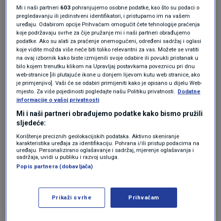
Reforma zdravstva
usmjerava se na
Mi i naši partneri
603
pohranjujemo osobne podatke, kao što su podaci o
pregledavanju ili jedinstveni identifikatori, i pristupamo im na vašem
prevenciju i rano otkrivanje bolesti te se, među
uređaju. Odabirom opcije Prihvaćam omogućit ćete tehnologije praćenja
koje podržavaju svrhe za čije pružanje mi i naši partneri obrađujemo
ostalim, uvodi pravilnik koji će definirati
podatke. Ako su alati za praćenje onemogućeni, određeni sadržaj i oglasi
koje vidite možda više neće biti toliko relevantni za vas. Možete se vratiti
medicinski prihvatljivo vrijeme za ostvarivanje
na ovaj izbornik kako biste izmijenili svoje odabire ili povukli pristanak u
bilo kojem trenutku klikom na Upravljaj postavkama poveznicu pri dnu
mjera zdravstvene zaštite.
web-stranice [ili plutajuće ikone u donjem lijevom kutu web stranice, ako
je primjenjivo]. Vaši će se odabiri primijeniti kako je opisano u dijelu Web-
mjesto. Za više pojedinosti pogledajte našu Politiku privatnosti.
Dodatne
Osnivačka prava općih bolnica prenose se s
informacije o vašoj privatnosti
Mi i naši partneri obrađujemo podatke kako bismo pružili
jedinica lokalne samouprave na državu, uvodi
sljedeće:
se objedinjena javna nabava te nova
Korištenje preciznih geolokacijskih podataka. Aktivno skeniranje
karakteristika uređaja za identifikaciju. Pohrana i/ili pristup podacima na
kategorizacija bolnica, formiraju centri
uređaju. Personalizirano oglašavanje i sadržaj, mjerenje oglašavanja i
sadržaja, uvidi u publiku i razvoj usluga.
izvrsnosti, najavljeno je iz Ministarstva
Popis partnera (dobavljača)
zdravstva.
Prikaži svrhe
Prihvaćam
Kako bi se osigurala uključenost jedinica