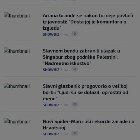
Ariana Grande se nakon turneje povlači
iz javnosti: "Dosta joj je komentara o
izgledu"
0
SHOWBIZ
4. kol.
|
|
Slavnom bendu zabranili ulazak u
Singapur zbog podrške Palestini:
"Nadrealno iskustvo"
0
SHOWBIZ
3. kol.
|
|
Slavni glazbenik progovorio o velikoj
borbi: "Ljudi su se dolazili oprostiti od
mene"
0
SHOWBIZ
3. kol.
|
|
Novi Spider-Man ruši rekorde zarade i u
Hrvatskoj
0
SHOWBIZ
3. kol.
|
|