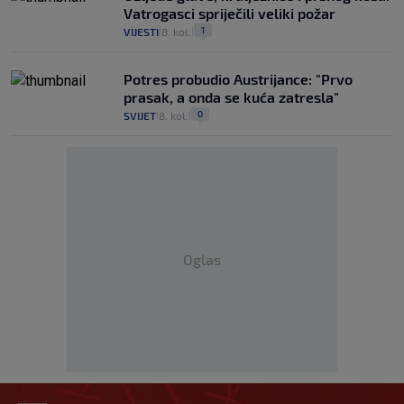
Vatrogasci spriječili veliki požar
1
VIJESTI
8. kol.
|
|
Potres probudio Austrijance: "Prvo
prasak, a onda se kuća zatresla"
0
SVIJET
8. kol.
|
|
Oglas