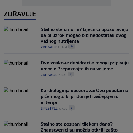
ZDRAVLJE
Stalno ste umorni? Liječnici upozoravaju
da bi uzrok mogao biti nedostatak ovog
važnog nutrijenta
0
ZDRAVLJE
8. kol.
|
|
Ove znakove dehidracije mnogi pripisuju
umoru: Prepoznajte ih na vrijeme
0
ZDRAVLJE
7. kol.
|
|
Kardiologinja upozorava: Ovo popularno
piće moglo bi pridonijeti začepljenju
arterija
2
LIFESTYLE
7. kol.
|
|
Stalno ste pospani tijekom dana?
Znanstvenici su možda otkrili zašto