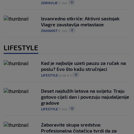
0
ZDRAVLJE
7. kol.
|
|
Izvanredno otkriće: Aktivni sastojak
Viagre zaustavlja metastaze
2
ZNANOST
6. kol.
|
|
LIFESTYLE
Kad je najbolje uzeti pauzu za ručak na
poslu? Evo što kažu stručnjaci
0
LIFESTYLE
prije 4 h
|
|
Deset najdužih letova na svijetu: Traju
gotovo cijeli dan i povezuju najudaljenije
gradove
0
LIFESTYLE
7. kol.
|
|
Zaboravite skupa sredstva:
Profesionalna čistačica tvrdi da za