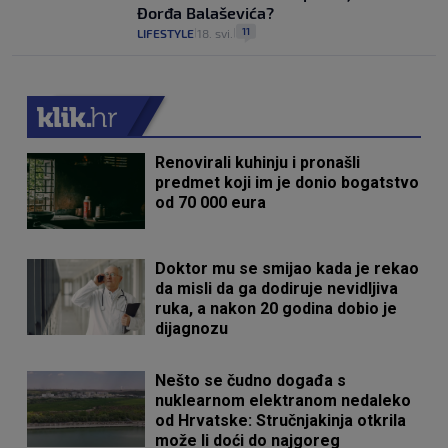
Đorđa Balaševića?
11
LIFESTYLE
18. svi.
|
|
Renovirali kuhinju i pronašli
predmet koji im je donio bogatstvo
od 70 000 eura
Doktor mu se smijao kada je rekao
da misli da ga dodiruje nevidljiva
ruka, a nakon 20 godina dobio je
dijagnozu
Nešto se čudno događa s
nuklearnom elektranom nedaleko
od Hrvatske: Stručnjakinja otkrila
može li doći do najgoreg