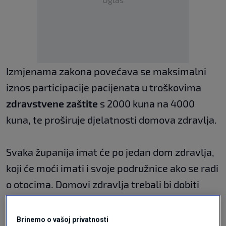
Izmjenama zakona povećava se maksimalni
iznos participacije pacijenata u troškovima
zdravstvene zaštite
s 2000 kuna na 4000
kuna, te proširuje djelatnosti domova zdravlja.
Svaka županija imat će po jedan dom zdravlja,
koji će moći imati i svoje podružnice ako se radi
o otocima. Domovi zdravlja trebali bi dobiti
psihološke, logopedske i druge specijalističke
usluge.
Brinemo o vašoj privatnosti