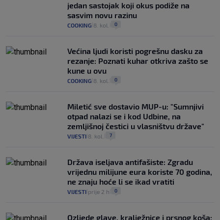
jedan sastojak koji okus podiže na
sasvim novu razinu
0
COOKING
8. kol.
|
|
Većina ljudi koristi pogrešnu dasku za
rezanje: Poznati kuhar otkriva zašto se
kune u ovu
0
COOKING
8. kol.
|
|
Miletić sve dostavio MUP-u: "Sumnjivi
otpad nalazi se i kod Udbine, na
zemljišnoj čestici u vlasništvu države"
7
VIJESTI
8. kol.
|
|
Država iseljava antifašiste: Zgradu
vrijednu milijune eura koriste 70 godina,
ne znaju hoće li se ikad vratiti
0
VIJESTI
prije 2 h
|
|
Ozljede glave, kralježnice i prsnog koša: