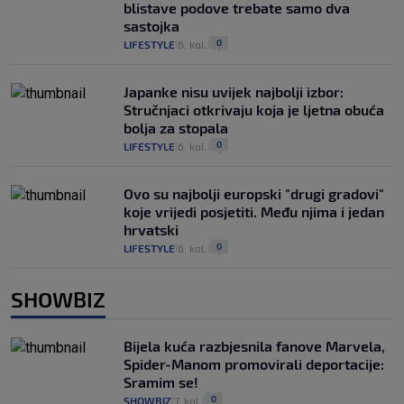
blistave podove trebate samo dva
sastojka
0
LIFESTYLE
6. kol.
|
|
Japanke nisu uvijek najbolji izbor:
Stručnjaci otkrivaju koja je ljetna obuća
bolja za stopala
0
LIFESTYLE
6. kol.
|
|
Ovo su najbolji europski "drugi gradovi"
koje vrijedi posjetiti. Među njima i jedan
hrvatski
0
LIFESTYLE
6. kol.
|
|
SHOWBIZ
Bijela kuća razbjesnila fanove Marvela,
Spider-Manom promovirali deportacije:
Sramim se!
0
SHOWBIZ
7. kol.
|
|