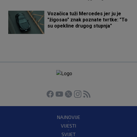
Vozačica tuži Mercedes jer ju je
"žigosao" znak poznate tvrtke: "To
su opekline drugog stupnja"
NAJNOVIJE
VIJESTI
SVIJET