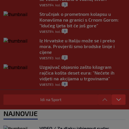
5
VIJESTI
4. kol.
|
|
Stručnjak o prometnom kolapsu u
Konavlima na granici s Crnom Gorom:
"Idućeg ljeta bit će još gore"
3
VIJESTI
4. kol.
|
|
Iz Hrvatske u Italiju može se i preko
mora. Provjerili smo brodske linije i
cijene
2
VIJESTI
3. kol.
|
|
Uzgajivač objasnio zašto kilogram
rajčica košta deset eura: "Nećete ih
vidjeti na akcijama u trgovinama"
8
VIJESTI
3. kol.
|
|
Selidba je jedno od stresnijih iskustava.
Evo aktualnih cijena i nekoliko savjeta
Idi na Sport
da prođe što lakše i jeftinije
0
VIJESTI
2. kol.
NAJNOVIJE
|
|
Izračunali smo koliko košta putovanje
automobilom na Hvar iz Zagreba, a
VIDEO / Za dlaku izbjegnut sudar