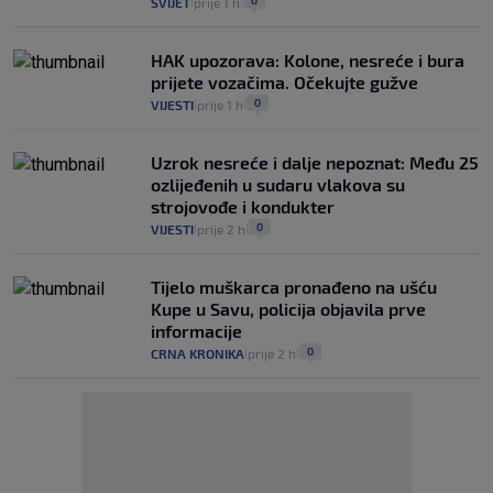
0
SVIJET
prije 1 h
|
|
HAK upozorava: Kolone, nesreće i bura
prijete vozačima. Očekujte gužve
0
VIJESTI
prije 1 h
|
|
Uzrok nesreće i dalje nepoznat: Među 25
ozlijeđenih u sudaru vlakova su
strojovođe i kondukter
0
VIJESTI
prije 2 h
|
|
Tijelo muškarca pronađeno na ušću
Kupe u Savu, policija objavila prve
informacije
0
CRNA KRONIKA
prije 2 h
|
|