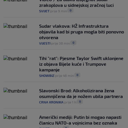
koliko iz Osijeka
zrakoplova u sidnejskoj zračnoj luci
14
VIJESTI
2. kol.
|
|
0
SVIJET
prije 9 min
|
|
Sudar vlakova: HŽ Infrastruktura
objavila kad bi pruga mogla biti ponovno
otvorena
0
VIJESTI
prije 38 min
|
|
Tihi "rat": Pjesme Taylor Swift uklonjene
iz objava Bijele kuće i Trumpove
kampanje
0
SHOWBIZ
prije 46 min
|
|
Slavonski Brod: Alkoholizirana žena
osumnjičena da je nožem ubila partnera
0
CRNA KRONIKA
prije 1 h
|
|
Američki mediji: Putin bi mogao napasti
članicu NATO-a vojnicima bez oznaka