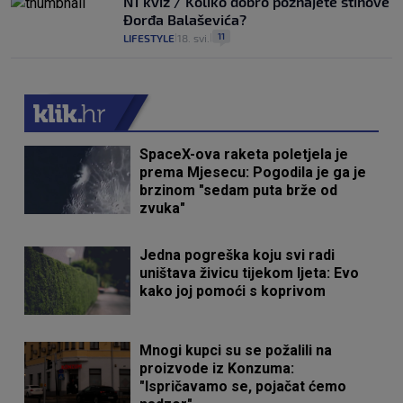
N1 kviz / Koliko dobro poznajete stihove
Đorđa Balaševića?
11
LIFESTYLE
18. svi.
|
|
SpaceX-ova raketa poletjela je
prema Mjesecu: Pogodila je ga je
brzinom "sedam puta brže od
zvuka"
Jedna pogreška koju svi radi
uništava živicu tijekom ljeta: Evo
kako joj pomoći s koprivom
Mnogi kupci su se požalili na
proizvode iz Konzuma:
"Ispričavamo se, pojačat ćemo