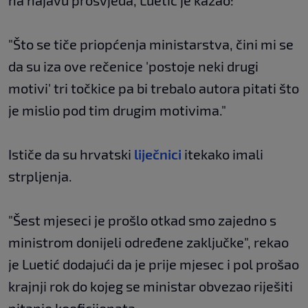
na najavu prosvjeda, Luetić je kazao:
"Što se tiče priopćenja ministarstva, čini mi se
da su iza ove rečenice 'postoje neki drugi
motivi' tri točkice pa bi trebalo autora pitati što
je mislio pod tim drugim motivima."
Ističe da su hrvatski
liječnici
itekako imali
strpljenja.
"Šest mjeseci je prošlo otkad smo zajedno s
ministrom donijeli određene zaključke", rekao
je Luetić dodajući da je prije mjesec i pol prošao
krajnji rok do kojeg se ministar obvezao riješiti