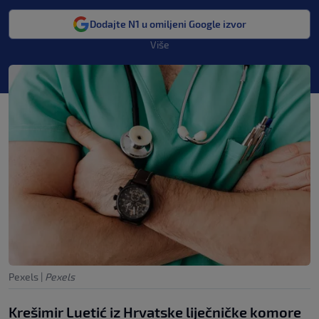
Dodajte N1 u omiljeni Google izvor
Više
Pexels
|
Pexels
Krešimir Luetić iz Hrvatske liječničke komore