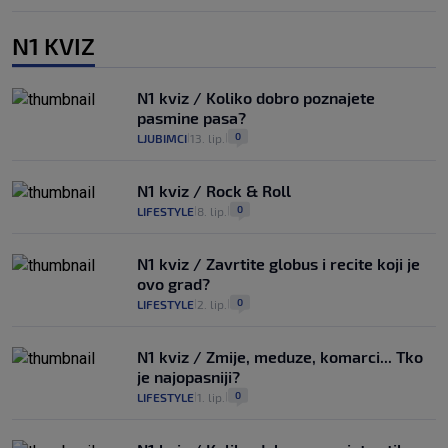
N1 KVIZ
N1 kviz / Koliko dobro poznajete
pasmine pasa?
0
LJUBIMCI
13. lip.
|
|
N1 kviz / Rock & Roll
0
LIFESTYLE
8. lip.
|
|
N1 kviz / Zavrtite globus i recite koji je
ovo grad?
0
LIFESTYLE
2. lip.
|
|
N1 kviz / Zmije, meduze, komarci... Tko
je najopasniji?
0
LIFESTYLE
1. lip.
|
|