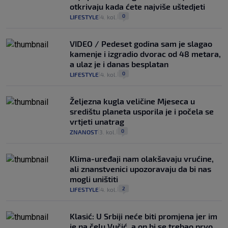
otkrivaju kada ćete najviše uštedjeti
0
LIFESTYLE
4. kol.
|
|
VIDEO / Pedeset godina sam je slagao
kamenje i izgradio dvorac od 48 metara,
a ulaz je i danas besplatan
0
LIFESTYLE
4. kol.
|
|
Željezna kugla veličine Mjeseca u
središtu planeta usporila je i počela se
vrtjeti unatrag
0
ZNANOST
3. kol.
|
|
Klima-uređaji nam olakšavaju vrućine,
ali znanstvenici upozoravaju da bi nas
mogli uništiti
2
LIFESTYLE
4. kol.
|
|
Klasić: U Srbiji neće biti promjena jer im
je na čelu Vučić, a on bi se trebao prvo