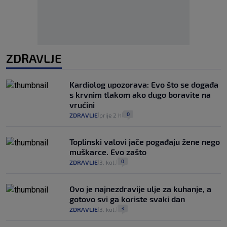
ZDRAVLJE
Kardiolog upozorava: Evo što se događa
s krvnim tlakom ako dugo boravite na
vrućini
0
ZDRAVLJE
prije 2 h
|
|
Toplinski valovi jače pogađaju žene nego
muškarce. Evo zašto
0
ZDRAVLJE
3. kol.
|
|
Ovo je najnezdravije ulje za kuhanje, a
gotovo svi ga koriste svaki dan
3
ZDRAVLJE
3. kol.
|
|