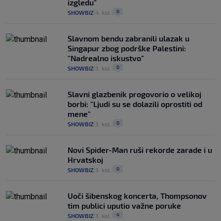
izgledu"
0
SHOWBIZ
4. kol.
|
|
Slavnom bendu zabranili ulazak u
Singapur zbog podrške Palestini:
"Nadrealno iskustvo"
0
SHOWBIZ
3. kol.
|
|
Slavni glazbenik progovorio o velikoj
borbi: "Ljudi su se dolazili oprostiti od
mene"
0
SHOWBIZ
3. kol.
|
|
Novi Spider-Man ruši rekorde zarade i u
Hrvatskoj
0
SHOWBIZ
3. kol.
|
|
Uoči šibenskog koncerta, Thompsonov
tim publici uputio važne poruke
4
SHOWBIZ
3. kol.
|
|