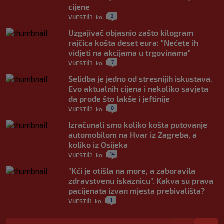
cijene
2
VIJESTI
3. kol.
|
|
Uzgajivač objasnio zašto kilogram
rajčica košta deset eura: "Nećete ih
vidjeti na akcijama u trgovinama"
7
VIJESTI
3. kol.
|
|
Selidba je jedno od stresnijih iskustava.
Evo aktualnih cijena i nekoliko savjeta
da prođe što lakše i jeftinije
0
VIJESTI
2. kol.
|
|
Izračunali smo koliko košta putovanje
automobilom na Hvar iz Zagreba, a
koliko iz Osijeka
14
VIJESTI
2. kol.
|
|
"Kći je otišla na more, a zaboravila
zdravstvenu iskaznicu". Kakva su prava
pacijenata izvan mjesta prebivališta?
1
VIJESTI
1. kol.
|
|
Provjerili smo "što ćemo onda" ako