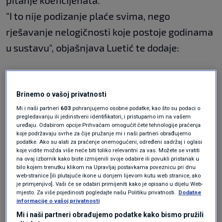
pitanje koeficijenata.
"I to nije podizanje plaće svima, nego
rješavanje nelogičnosti koje postoje godinama
u sustavu", objašnjava Luetić te dodaje:
"Itekako smo imali strpljenja i zapravo smo
stjerani u kut. Ove aktivnosti nisu naš hir ili
Brinemo o vašoj privatnosti
Mi i naši partneri
603
pohranjujemo osobne podatke, kao što su podaci o
želja."
pregledavanju ili jedinstveni identifikatori, i pristupamo im na vašem
uređaju. Odabirom opcije Prihvaćam omogućit ćete tehnologije praćenja
koje podržavaju svrhe za čije pružanje mi i naši partneri obrađujemo
Otkrio je i da je ministarstvo pozvalo samo
podatke. Ako su alati za praćenje onemogućeni, određeni sadržaj i oglasi
koje vidite možda više neće biti toliko relevantni za vas. Možete se vratiti
Hrvatsku liječničku komoru na sastanak u
na ovaj izbornik kako biste izmijenili svoje odabire ili povukli pristanak u
bilo kojem trenutku klikom na Upravljaj postavkama poveznicu pri dnu
petak, ali da je HLK vratio dopis i tražio da se na
web-stranice [ili plutajuće ikone u donjem lijevom kutu web stranice, ako
je primjenjivo]. Vaši će se odabiri primijeniti kako je opisano u dijelu Web-
sastanak pozovu i ostale liječničke
mjesto. Za više pojedinosti pogledajte našu Politiku privatnosti.
Dodatne
informacije o vašoj privatnosti
organizacije.
Mi i naši partneri obrađujemo podatke kako bismo pružili