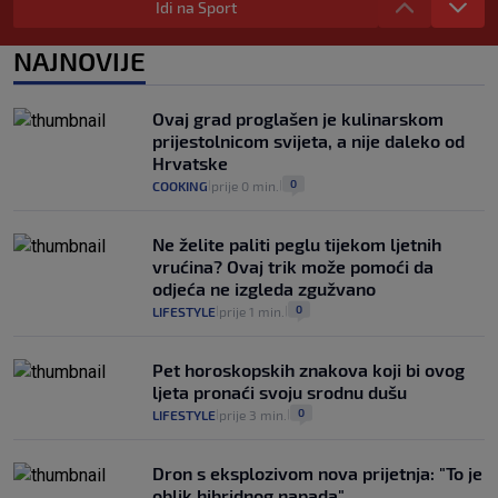
Plenković na 15 dana ukine mjere: "Ne bi
Idi na Sport
se dogodilo ništa. Vlada se zaljubila u te
intervencije"
NAJNOVIJE
25
VIJESTI
30. srp.
|
|
Analitičar o Mostu: Oni su u yin-yang
Ovaj grad proglašen je kulinarskom
poziciji i imaju drugog najpoznatijeg
prijestolnicom svijeta, a nije daleko od
bravara u povijesti Hrvatske
Hrvatske
16
VIJESTI
30. srp.
|
|
0
COOKING
prije 0 min.
|
|
Ne želite paliti peglu tijekom ljetnih
vrućina? Ovaj trik može pomoći da
odjeća ne izgleda zgužvano
0
LIFESTYLE
prije 1 min.
|
|
Pet horoskopskih znakova koji bi ovog
ljeta pronaći svoju srodnu dušu
0
LIFESTYLE
prije 3 min.
|
|
Dron s eksplozivom nova prijetnja: "To je
oblik hibridnog napada"