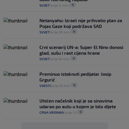
0
SVIJET
prije 11 min.
|
|
Netanyahu: Izrael nije prihvatio plan za
Pojas Gaze koji podržava SAD
0
SVIJET
prije 28 min.
|
|
Crni scenarij UN-a: Super El Nino donosi
glad, sušu i rast cijena hrane
0
SVIJET
prije 54 min.
|
|
Preminuo istaknuti pedijatar Josip
Grgurić
0
VIJESTI
prije 55 min.
|
|
Uhićen načelnik koji je sa sinovima
udarao po autu u kojem je bilo dijete
0
CRNA KRONIKA
prije 1 h
|
|