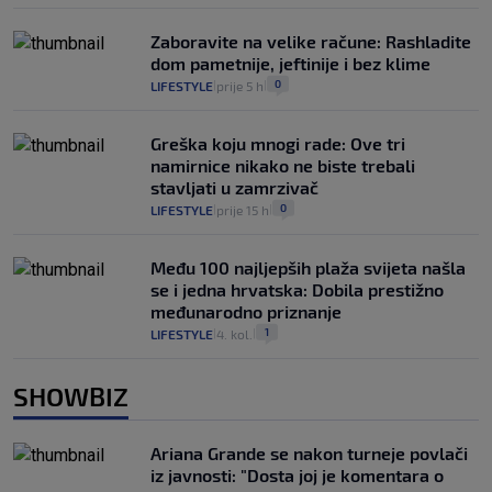
Zaboravite na velike račune: Rashladite
dom pametnije, jeftinije i bez klime
0
LIFESTYLE
prije 5 h
|
|
Greška koju mnogi rade: Ove tri
namirnice nikako ne biste trebali
stavljati u zamrzivač
0
LIFESTYLE
prije 15 h
|
|
Među 100 najljepših plaža svijeta našla
se i jedna hrvatska: Dobila prestižno
međunarodno priznanje
1
LIFESTYLE
4. kol.
|
|
SHOWBIZ
Ariana Grande se nakon turneje povlači
iz javnosti: "Dosta joj je komentara o