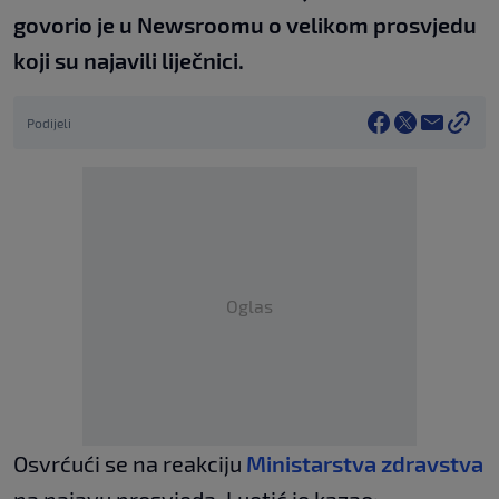
govorio je u Newsroomu o velikom prosvjedu
koji su najavili liječnici.
Podijeli
Oglas
Osvrćući se na reakciju
Ministarstva zdravstva