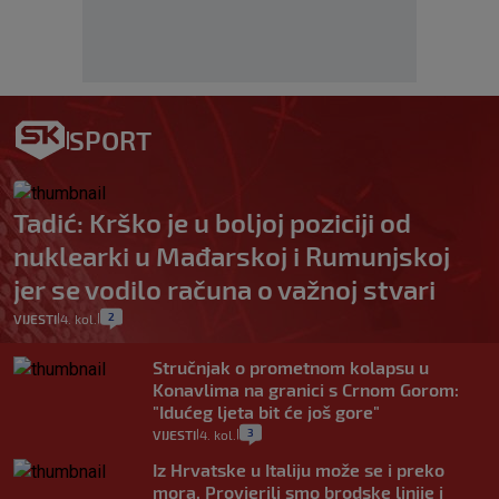
SPORT
Tadić: Krško je u boljoj poziciji od
nuklearki u Mađarskoj i Rumunjskoj
jer se vodilo računa o važnoj stvari
2
VIJESTI
4. kol.
|
|
Stručnjak o prometnom kolapsu u
Konavlima na granici s Crnom Gorom:
"Idućeg ljeta bit će još gore"
3
VIJESTI
4. kol.
|
|
Iz Hrvatske u Italiju može se i preko
mora. Provjerili smo brodske linije i