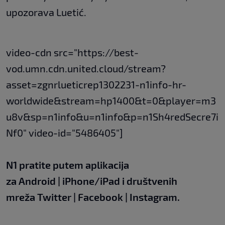
upozorava Luetić.
video-cdn src="https://best-
vod.umn.cdn.united.cloud/stream?
asset=zgnrlueticrep1302231-n1info-hr-
worldwide&stream=hp1400&t=0&player=m3
u8v&sp=n1info&u=n1info&p=n1Sh4redSecre7i
Nf0" video-id="5486405"]
N1 pratite putem aplikacija
za
Android
|
iPhone/iPad
i društvenih
mreža
Twitter
|
Facebook
|
Instagram.