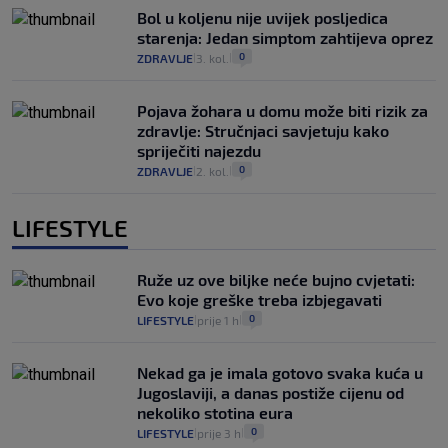
Bol u koljenu nije uvijek posljedica
starenja: Jedan simptom zahtijeva oprez
0
ZDRAVLJE
3. kol.
|
|
Pojava žohara u domu može biti rizik za
zdravlje: Stručnjaci savjetuju kako
spriječiti najezdu
0
ZDRAVLJE
2. kol.
|
|
LIFESTYLE
Ruže uz ove biljke neće bujno cvjetati:
Evo koje greške treba izbjegavati
0
LIFESTYLE
prije 1 h
|
|
Nekad ga je imala gotovo svaka kuća u
Jugoslaviji, a danas postiže cijenu od
nekoliko stotina eura
0
LIFESTYLE
prije 3 h
|
|