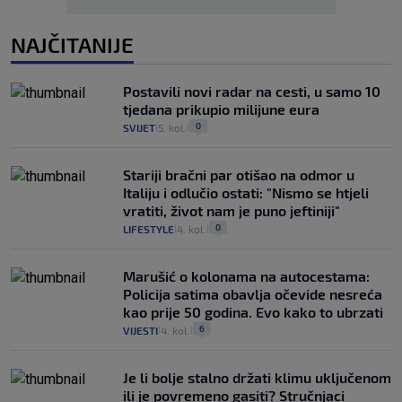
NAJČITANIJE
Postavili novi radar na cesti, u samo 10
tjedana prikupio milijune eura
0
SVIJET
5. kol.
|
|
Stariji bračni par otišao na odmor u
Italiju i odlučio ostati: "Nismo se htjeli
vratiti, život nam je puno jeftiniji"
0
LIFESTYLE
4. kol.
|
|
Marušić o kolonama na autocestama:
Policija satima obavlja očevide nesreća
kao prije 50 godina. Evo kako to ubrzati
6
VIJESTI
4. kol.
|
|
Je li bolje stalno držati klimu uključenom
ili je povremeno gasiti? Stručnjaci