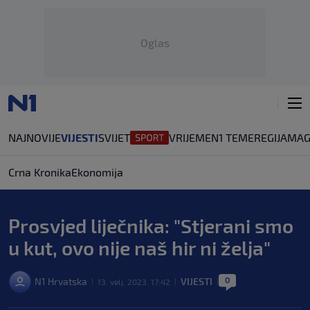
Oglas
NAJNOVIJE
VIJESTI
SVIJET
VRIJEME
N1 TEME
REGIJA
MAG
Crna Kronika
Ekonomija
Prosvjed liječnika: "Stjerani smo
u kut, ovo nije naš hir ni želja"
0
N1 Hrvatska
VIJESTI
13. velj. 2023. 17:42
|
|
|