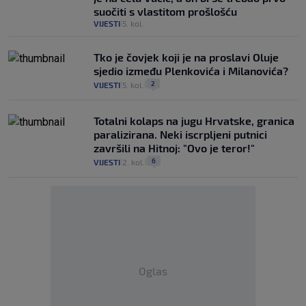
suočiti s vlastitom prošlošću
VIJESTI
5. kol.
|
Tko je čovjek koji je na proslavi Oluje
sjedio između Plenkovića i Milanovića?
2
VIJESTI
5. kol.
|
|
Totalni kolaps na jugu Hrvatske, granica
paralizirana. Neki iscrpljeni putnici
završili na Hitnoj: "Ovo je teror!"
6
VIJESTI
2. kol.
|
|
Oglas