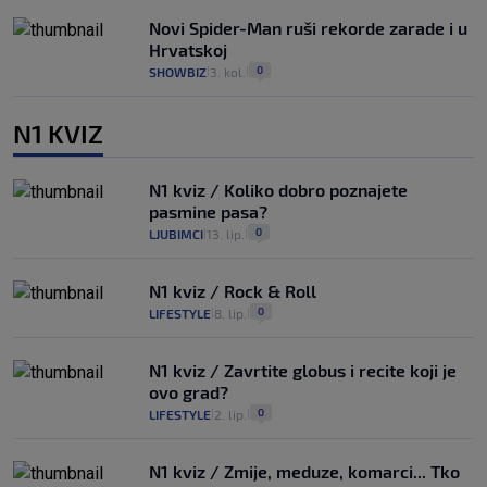
Novi Spider-Man ruši rekorde zarade i u
Hrvatskoj
0
SHOWBIZ
3. kol.
|
|
N1 KVIZ
N1 kviz / Koliko dobro poznajete
pasmine pasa?
0
LJUBIMCI
13. lip.
|
|
N1 kviz / Rock & Roll
0
LIFESTYLE
8. lip.
|
|
N1 kviz / Zavrtite globus i recite koji je
ovo grad?
0
LIFESTYLE
2. lip.
|
|
N1 kviz / Zmije, meduze, komarci... Tko