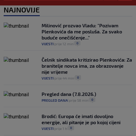
pacijenata izvan mjesta prebivališta?
1
VIJESTI
1. kol.
NAJNOVIJE
|
|
Kako spriječiti nasilje? "Tako da glavni
junaci naših priča budu oni koji pomažu,
Milinović prozvao Vladu: "Pozivam
a ne oni koji su pobijedili nekoga"
Plenkovića da me posluša. Za svako
2
VIJESTI
30. srp.
|
|
buduće onečišćenje..."
0
VIJESTI
prije 12 min
|
|
Čelnik sindikata kritizirao Plenkovića: Za
branitelje novca ima, za obrazovanje
nije vrijeme
0
VIJESTI
prije 44 min
|
|
Pregled dana (7.8.2026.)
0
PREGLED DANA
prije 58 min
|
|
Brodić: Europa će imati dovoljno
energije, ali pitanje je po kojoj cijeni
0
VIJESTI
prije 1 h
|
|