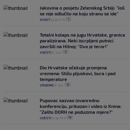
Jakovina o posjetu Zelenskog Srbiji: "Još
se nije odlučilo na koju stranu se ide"
1
SVIJET
prije 11 h
|
|
Totalni kolaps na jugu Hrvatske, granica
paralizirana. Neki iscrpljeni putnici
završili na Hitnoj: "Ovo je teror!"
7
VIJESTI
2. kol.
|
|
Dio Hrvatske očekuje promjena
vremena: Stižu pljuskovi, bura i pad
temperature
0
VRIJEME
6. kol.
|
|
Pupovac sazvao izvanrednu
konferenciju, prikazan i video iz Knina:
"Zašto DORH ne poduzima mjere?"
14
VIJESTI
prije 10 h
|
|