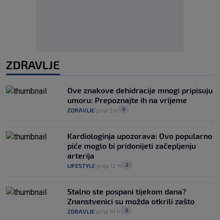
ZDRAVLJE
Ove znakove dehidracije mnogi pripisuju
umoru: Prepoznajte ih na vrijeme
0
ZDRAVLJE
prije 5 h
|
|
Kardiologinja upozorava: Ovo popularno
piće moglo bi pridonijeti začepljenju
arterija
2
LIFESTYLE
prije 12 h
|
|
Stalno ste pospani tijekom dana?
Znanstvenici su možda otkrili zašto
0
ZDRAVLJE
prije 14 h
|
|