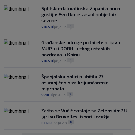
Splitsko-dalmatinska županija puna
gostiju: Evo tko je zasad pobjednik
sezone
0
VIJESTI
prije 1 h
|
|
Građanske udruge podnijele prijavu
MUP-u i DORH-u zbog ustaških
pozdrava u Kninu
0
VIJESTI
prije 1 h
|
|
Španjolska policija uhitila 77
osumnjičenih za krijumčarenje
migranata
0
SVIJET
prije 1 h
|
|
Zašto se Vučić sastaje sa Zelenskim? U
igri su Bruxelles, izbori i oružje
0
REGIJA
prije 2 h
|
|