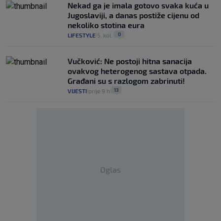
Nekad ga je imala gotovo svaka kuća u
Jugoslaviji, a danas postiže cijenu od
nekoliko stotina eura
0
LIFESTYLE
5. kol.
|
|
Vučković: Ne postoji hitna sanacija
ovakvog heterogenog sastava otpada.
Građani su s razlogom zabrinuti!
13
VIJESTI
prije 9 h
|
|
Oglas