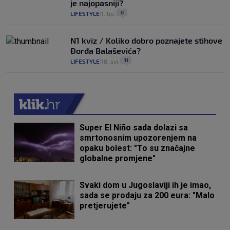
je najopasniji?
0
LIFESTYLE
1. lip.
|
|
N1 kviz / Koliko dobro poznajete stihove
Đorđa Balaševića?
11
LIFESTYLE
18. svi.
|
|
Super El Niño sada dolazi sa
smrtonosnim upozorenjem na
opaku bolest: "To su značajne
globalne promjene"
Svaki dom u Jugoslaviji ih je imao,
sada se prodaju za 200 eura: "Malo
pretjerujete"