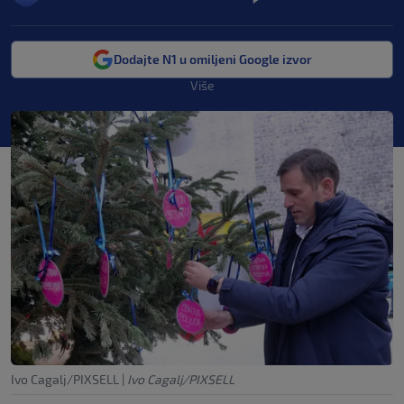
Dodajte N1 u omiljeni Google izvor
Više
Ivo Cagalj/PIXSELL
|
Ivo Cagalj/PIXSELL