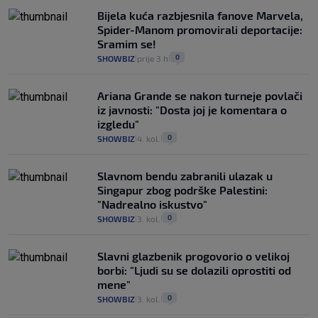
Bijela kuća razbjesnila fanove Marvela,
Spider-Manom promovirali deportacije:
Sramim se!
0
SHOWBIZ
prije 3 h
|
|
Ariana Grande se nakon turneje povlači
iz javnosti: "Dosta joj je komentara o
izgledu"
0
SHOWBIZ
4. kol.
|
|
Slavnom bendu zabranili ulazak u
Singapur zbog podrške Palestini:
"Nadrealno iskustvo"
0
SHOWBIZ
3. kol.
|
|
Slavni glazbenik progovorio o velikoj
borbi: "Ljudi su se dolazili oprostiti od
mene"
0
SHOWBIZ
3. kol.
|
|