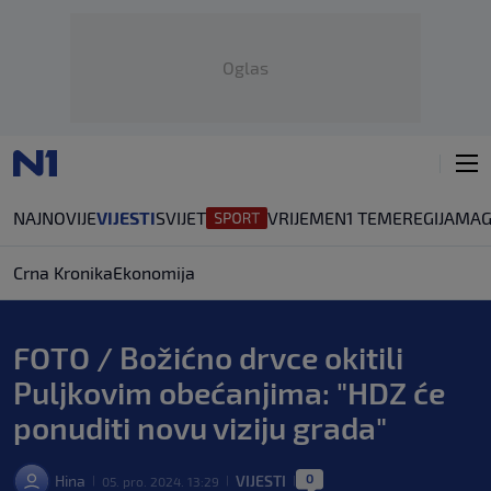
Oglas
NAJNOVIJE
VIJESTI
SVIJET
VRIJEME
N1 TEME
REGIJA
MAG
Crna Kronika
Ekonomija
FOTO / Božićno drvce okitili
Puljkovim obećanjima: "HDZ će
ponuditi novu viziju grada"
0
Hina
VIJESTI
05. pro. 2024. 13:29
|
|
|