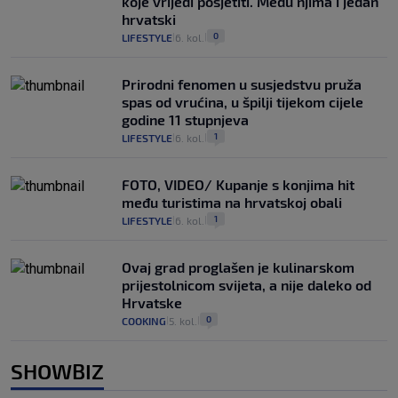
koje vrijedi posjetiti. Među njima i jedan
hrvatski
0
LIFESTYLE
6. kol.
|
|
Prirodni fenomen u susjedstvu pruža
spas od vrućina, u špilji tijekom cijele
godine 11 stupnjeva
1
LIFESTYLE
6. kol.
|
|
FOTO, VIDEO/ Kupanje s konjima hit
među turistima na hrvatskoj obali
1
LIFESTYLE
6. kol.
|
|
Ovaj grad proglašen je kulinarskom
prijestolnicom svijeta, a nije daleko od
Hrvatske
0
COOKING
5. kol.
|
|
SHOWBIZ