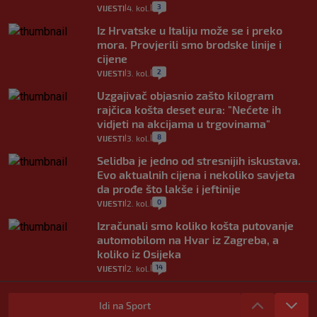
3
VIJESTI
4. kol.
|
|
Iz Hrvatske u Italiju može se i preko
mora. Provjerili smo brodske linije i
cijene
2
VIJESTI
3. kol.
|
|
Uzgajivač objasnio zašto kilogram
rajčica košta deset eura: "Nećete ih
vidjeti na akcijama u trgovinama"
8
VIJESTI
3. kol.
|
|
Selidba je jedno od stresnijih iskustava.
Evo aktualnih cijena i nekoliko savjeta
da prođe što lakše i jeftinije
0
VIJESTI
2. kol.
|
|
Izračunali smo koliko košta putovanje
automobilom na Hvar iz Zagreba, a
koliko iz Osijeka
14
VIJESTI
2. kol.
|
|
"Kći je otišla na more, a zaboravila
zdravstvenu iskaznicu". Kakva su prava
Idi na Sport