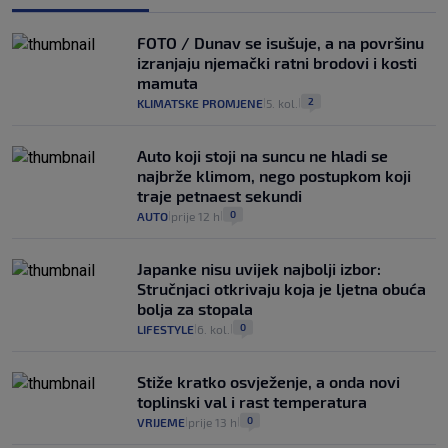
FOTO / Dunav se isušuje, a na površinu
izranjaju njemački ratni brodovi i kosti
mamuta
2
KLIMATSKE PROMJENE
5. kol.
|
|
Auto koji stoji na suncu ne hladi se
najbrže klimom, nego postupkom koji
traje petnaest sekundi
0
AUTO
prije 12 h
|
|
Japanke nisu uvijek najbolji izbor:
Stručnjaci otkrivaju koja je ljetna obuća
bolja za stopala
0
LIFESTYLE
6. kol.
|
|
Stiže kratko osvježenje, a onda novi
toplinski val i rast temperatura
0
VRIJEME
prije 13 h
|
|