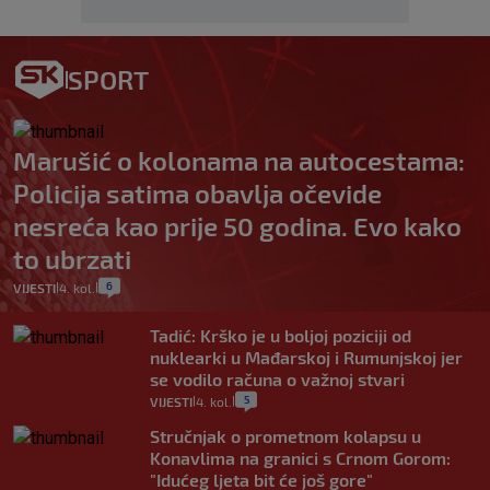
SPORT
Marušić o kolonama na autocestama:
Policija satima obavlja očevide
nesreća kao prije 50 godina. Evo kako
to ubrzati
6
VIJESTI
4. kol.
|
|
Tadić: Krško je u boljoj poziciji od
nuklearki u Mađarskoj i Rumunjskoj jer
se vodilo računa o važnoj stvari
5
VIJESTI
4. kol.
|
|
Stručnjak o prometnom kolapsu u
Konavlima na granici s Crnom Gorom:
"Idućeg ljeta bit će još gore"