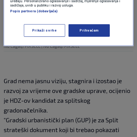
uređaju. Personalizirano oglašavanje i sadržaj, mjerenje oglašavanja i
sadržaja, uvidi u publiku i razvoj usluga.
Popis partnera (dobavljača)
Prikaži svrhe
Prihvaćam
Ivo Cagalj/PIXSELL
|
Ivo Cagalj/PIXSELL
Grad nema jasnu viziju, stagnira i izostao je
razvoj za vrijeme ove gradske uprave, ocijenio
je HDZ-ov kandidat za splitskog
gradonačelnika.
"Gradski urbanistički plan (GUP) je za Split
strateški dokument koji bi trebao pokazati