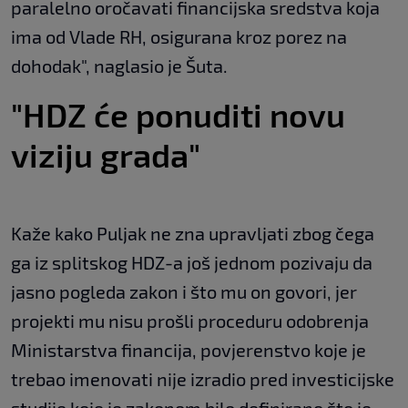
paralelno oročavati financijska sredstva koja
ima od Vlade RH, osigurana kroz porez na
dohodak", naglasio je Šuta.
"HDZ će ponuditi novu
viziju grada"
Kaže kako Puljak ne zna upravljati zbog čega
ga iz splitskog HDZ-a još jednom pozivaju da
jasno pogleda zakon i što mu on govori, jer
projekti mu nisu prošli proceduru odobrenja
Ministarstva financija, povjerenstvo koje je
trebao imenovati nije izradio pred investicijske
studije koje je zakonom bilo definirano što je,