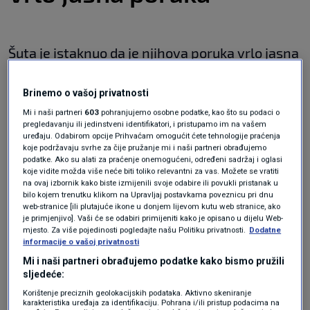
Šuta je istaknuo da je njihova poruka vrlo jasna
- Puljkova obećanja su neostvarena, njegov
Brinemo o vašoj privatnosti
proračun je marketinški pamflet, a splitski
Mi i naši partneri
603
pohranjujemo osobne podatke, kao što su podaci o
gradonačelnik se ponaša kao pijani milijarder,
pregledavanju ili jedinstveni identifikatori, i pristupamo im na vašem
uređaju. Odabirom opcije Prihvaćam omogućit ćete tehnologije praćenja
što sve zajedno govori o njegovom načinu
koje podržavaju svrhe za čije pružanje mi i naši partneri obrađujemo
podatke. Ako su alati za praćenje onemogućeni, određeni sadržaj i oglasi
dosadašnjeg upravljanja Splitom.
koje vidite možda više neće biti toliko relevantni za vas. Možete se vratiti
na ovaj izbornik kako biste izmijenili svoje odabire ili povukli pristanak u
bilo kojem trenutku klikom na Upravljaj postavkama poveznicu pri dnu
web-stranice [ili plutajuće ikone u donjem lijevom kutu web stranice, ako
je primjenjivo]. Vaši će se odabiri primijeniti kako je opisano u dijelu Web-
mjesto. Za više pojedinosti pogledajte našu Politiku privatnosti.
Dodatne
informacije o vašoj privatnosti
Mi i naši partneri obrađujemo podatke kako bismo pružili
sljedeće:
Korištenje preciznih geolokacijskih podataka. Aktivno skeniranje
karakteristika uređaja za identifikaciju. Pohrana i/ili pristup podacima na