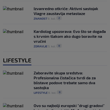
Izvanredno otkriće: Aktivni sastojak
Viagre zaustavlja metastaze
2
ZNANOST
6. kol.
|
|
Kardiolog upozorava: Evo što se događa
s krvnim tlakom ako dugo boravite na
vrućini
0
ZDRAVLJE
5. kol.
|
|
LIFESTYLE
Zaboravite skupa sredstva:
Profesionalna čistačica tvrdi da za
blistave podove trebate samo dva
sastojka
0
LIFESTYLE
6. kol.
|
|
Ovo su najbolji europski "drugi gradovi"