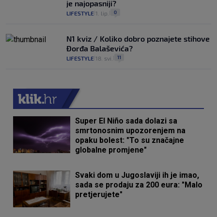
je najopasniji?
0
LIFESTYLE
1. lip.
|
|
N1 kviz / Koliko dobro poznajete stihove
Đorđa Balaševića?
11
LIFESTYLE
18. svi.
|
|
Super El Niño sada dolazi sa
smrtonosnim upozorenjem na
opaku bolest: "To su značajne
globalne promjene"
Svaki dom u Jugoslaviji ih je imao,
sada se prodaju za 200 eura: "Malo
pretjerujete"