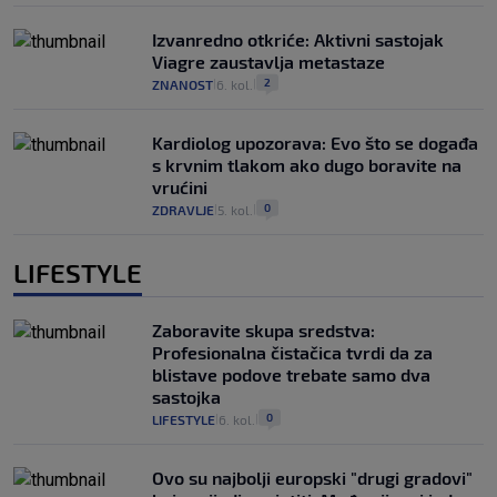
Izvanredno otkriće: Aktivni sastojak
Viagre zaustavlja metastaze
2
ZNANOST
6. kol.
|
|
Kardiolog upozorava: Evo što se događa
s krvnim tlakom ako dugo boravite na
vrućini
0
ZDRAVLJE
5. kol.
|
|
LIFESTYLE
Zaboravite skupa sredstva:
Profesionalna čistačica tvrdi da za
blistave podove trebate samo dva
sastojka
0
LIFESTYLE
6. kol.
|
|
Ovo su najbolji europski "drugi gradovi"