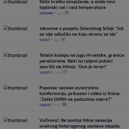
Stiže kratko osvježenje, a onda novi
toplinski val i rast temperatura
0
VRIJEME
7. kol.
|
|
Jakovina o posjetu Zelenskog Srbiji: "Još
se nije odlučilo na koju stranu se ide"
3
SVIJET
7. kol.
|
|
Totalni kolaps na jugu Hrvatske, granica
paralizirana. Neki iscrpljeni putnici
završili na Hitnoj: "Ovo je teror!"
7
VIJESTI
2. kol.
|
|
Pupovac sazvao izvanrednu
konferenciju, prikazan i video iz Knina:
"Zašto DORH ne poduzima mjere?"
19
VIJESTI
7. kol.
|
|
Vučković: Ne postoji hitna sanacija
ovakvog heterogenog sastava otpada.