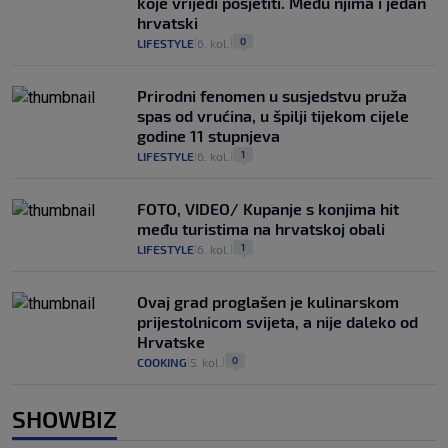
koje vrijedi posjetiti. Među njima i jedan
hrvatski
0
LIFESTYLE
6. kol.
|
|
Prirodni fenomen u susjedstvu pruža
spas od vrućina, u špilji tijekom cijele
godine 11 stupnjeva
1
LIFESTYLE
6. kol.
|
|
FOTO, VIDEO/ Kupanje s konjima hit
među turistima na hrvatskoj obali
1
LIFESTYLE
6. kol.
|
|
Ovaj grad proglašen je kulinarskom
prijestolnicom svijeta, a nije daleko od
Hrvatske
0
COOKING
5. kol.
|
|
SHOWBIZ