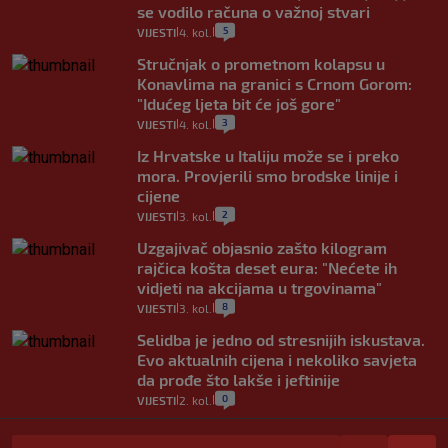
se vodilo računa o važnoj stvari
5
VIJESTI
4. kol.
|
|
Stručnjak o prometnom kolapsu u
Konavlima na granici s Crnom Gorom:
"Idućeg ljeta bit će još gore"
3
VIJESTI
4. kol.
|
|
Iz Hrvatske u Italiju može se i preko
mora. Provjerili smo brodske linije i
cijene
2
VIJESTI
3. kol.
|
|
Uzgajivač objasnio zašto kilogram
rajčica košta deset eura: "Nećete ih
vidjeti na akcijama u trgovinama"
8
VIJESTI
3. kol.
|
|
Selidba je jedno od stresnijih iskustava.
Evo aktualnih cijena i nekoliko savjeta
da prođe što lakše i jeftinije
0
VIJESTI
2. kol.
|
|
Izračunali smo koliko košta putovanje