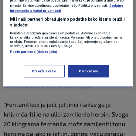
je primjenjivo]. Vaši će se odabiri primijeniti kako je opisano u dijelu Web-
mjesto. Za više pojedinosti pogledajte našu Politiku privatnosti.
Dodatne
kokainom, a male količine fentanila mogu
informacije o vašoj privatnosti
prouzročiti jako puno zla, kaže pomoćnik
Mi i naši partneri obrađujemo podatke kako bismo pružili
sljedeće:
ravnatelja HZJZ-a za suzbijanje zlouporabe
Korištenje preciznih geolokacijskih podataka. Aktivno skeniranje
droga
Željko Petković
.
karakteristika uređaja za identifikaciju. Pohrana i/ili pristup podacima na
uređaju. Personalizirano oglašavanje i sadržaj, mjerenje oglašavanja i
sadržaja, uvidi u publiku i razvoj usluga.
Popis partnera (dobavljača)
Da je riječ o ozbiljnom problemu govori
podatak da u SAD-u, gdje je zadnjih desetak
Prikaži svrhe
Prihvaćam
godina preplavio crno tržište, godišnje od
fentanila umre oko 100.000 ljudi.
"Fentanil koji je jači, jeftiniji i lakše ga je
krijumčariti je na ulici zamijenio heroin. Svega
20 kilograma fentanila može zamijeniti tonu
heroina pa iako je jeftin, donosi veću zaradu i