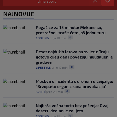
automobilom na Hvar iz Zagreba, a
Idi na Sport
koliko iz Osijeka
14
VIJESTI
2. kol.
NAJNOVIJE
|
|
"Kći je otišla na more, a zaboravila
zdravstvenu iskaznicu". Kakva su prava
Pogačice za 15 minuta: Mekane su,
pacijenata izvan mjesta prebivališta?
prozračne i tražit ćete još jednu turu
1
VIJESTI
1. kol.
|
|
0
COOKING
prije 10 min.
|
|
Deset najdužih letova na svijetu: Traju
gotovo cijeli dan i povezuju najudaljenije
gradove
0
LIFESTYLE
prije 17 min.
|
|
Moskva o incidentu s dronom u Leipzigu:
"Brzopleto organizirana provokacija"
0
SVIJET
prije 29 min.
|
|
Najbrža voćna torta bez pečenja: Ovaj
desert idealan je za ljeto
0
COOKING
prije 41 min.
|
|