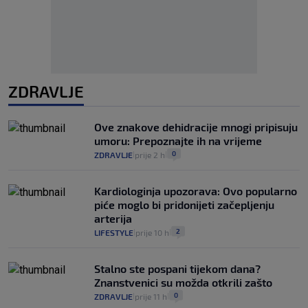
ZDRAVLJE
Ove znakove dehidracije mnogi pripisuju
umoru: Prepoznajte ih na vrijeme
0
ZDRAVLJE
prije 2 h
|
|
Kardiologinja upozorava: Ovo popularno
piće moglo bi pridonijeti začepljenju
arterija
2
LIFESTYLE
prije 10 h
|
|
Stalno ste pospani tijekom dana?
Znanstvenici su možda otkrili zašto
0
ZDRAVLJE
prije 11 h
|
|