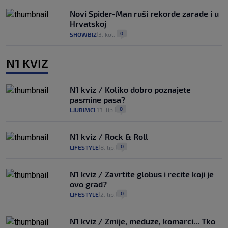
Novi Spider-Man ruši rekorde zarade i u
Hrvatskoj
0
SHOWBIZ
3. kol.
|
|
N1 KVIZ
N1 kviz / Koliko dobro poznajete
pasmine pasa?
0
LJUBIMCI
13. lip.
|
|
N1 kviz / Rock & Roll
0
LIFESTYLE
8. lip.
|
|
N1 kviz / Zavrtite globus i recite koji je
ovo grad?
0
LIFESTYLE
2. lip.
|
|
N1 kviz / Zmije, meduze, komarci... Tko