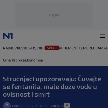
Oglas
NAJNOVIJE
VIJESTI
SVIJET
VRIJEME
N1 TEME
REGIJA
MAG
Crna Kronika
Ekonomija
Stručnjaci upozoravaju: Čuvajte
se fentanila, male doze vode u
ovisnost i smrt
0
Hina
VIJESTI
01. svi. 2023. 08:12
|
|
|