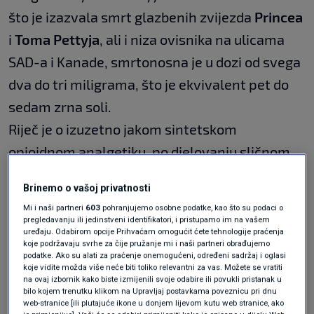
što je izazvala smrt glazbenih zvijezda
Princea
i
Toma Pettyja
, ali i niza ovisnika na ulicama
SAD-a i Kanade, smrtonosna je u dozi od svega
dva do tri miligrama, što je ekvivalent pet do
sedam zrna soli.
Riječ je o izuzetno jakom sintetskom
opioidnom analgetiku, po djelovanju sličnom
morfiju, ali je oko sto puta jači. Kao lijek, više od
Brinemo o vašoj privatnosti
40 godina, izdaje se na recept za ublažavanje
Mi i naši partneri
603
pohranjujemo osobne podatke, kao što su podaci o
jakih bolova u teškim stadijima maligne
pregledavanju ili jedinstveni identifikatori, i pristupamo im na vašem
uređaju. Odabirom opcije Prihvaćam omogućit ćete tehnologije praćenja
bolesti.
koje podržavaju svrhe za čije pružanje mi i naši partneri obrađujemo
podatke. Ako su alati za praćenje onemogućeni, određeni sadržaj i oglasi
koje vidite možda više neće biti toliko relevantni za vas. Možete se vratiti
na ovaj izbornik kako biste izmijenili svoje odabire ili povukli pristanak u
Opasnost je što ga je vrlo teško dozirati. Dileri
bilo kojem trenutku klikom na Upravljaj postavkama poveznicu pri dnu
web-stranice [ili plutajuće ikone u donjem lijevom kutu web stranice, ako
ga znaju pomiješati s heroinom, ali i s