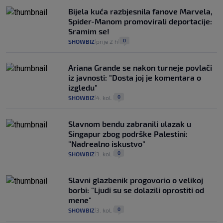
Bijela kuća razbjesnila fanove Marvela,
Spider-Manom promovirali deportacije:
Sramim se!
0
SHOWBIZ
prije 2 h
|
|
Ariana Grande se nakon turneje povlači
iz javnosti: "Dosta joj je komentara o
izgledu"
0
SHOWBIZ
4. kol.
|
|
Slavnom bendu zabranili ulazak u
Singapur zbog podrške Palestini:
"Nadrealno iskustvo"
0
SHOWBIZ
3. kol.
|
|
Slavni glazbenik progovorio o velikoj
borbi: "Ljudi su se dolazili oprostiti od
mene"
0
SHOWBIZ
3. kol.
|
|