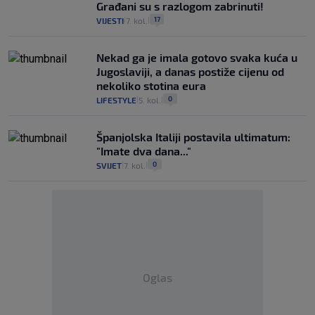
Građani su s razlogom zabrinuti!
17
VIJESTI
7. kol.
|
|
Nekad ga je imala gotovo svaka kuća u
Jugoslaviji, a danas postiže cijenu od
nekoliko stotina eura
0
LIFESTYLE
5. kol.
|
|
Španjolska Italiji postavila ultimatum:
"Imate dva dana..."
0
SVIJET
7. kol.
|
|
Oglas