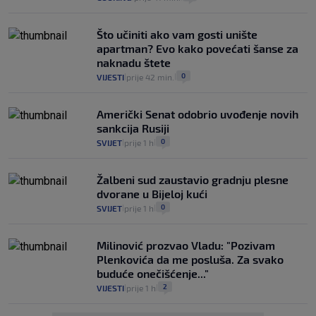
Što učiniti ako vam gosti unište
apartman? Evo kako povećati šanse za
naknadu štete
0
VIJESTI
prije 42 min.
|
|
Američki Senat odobrio uvođenje novih
sankcija Rusiji
0
SVIJET
prije 1 h
|
|
Žalbeni sud zaustavio gradnju plesne
dvorane u Bijeloj kući
0
SVIJET
prije 1 h
|
|
Milinović prozvao Vladu: "Pozivam
Plenkovića da me posluša. Za svako
buduće onečišćenje..."
2
VIJESTI
prije 1 h
|
|