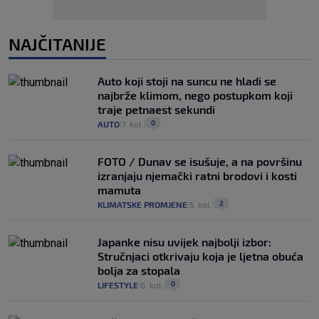
NAJČITANIJE
Auto koji stoji na suncu ne hladi se
najbrže klimom, nego postupkom koji
traje petnaest sekundi
0
AUTO
7. kol.
|
|
FOTO / Dunav se isušuje, a na površinu
izranjaju njemački ratni brodovi i kosti
mamuta
2
KLIMATSKE PROMJENE
5. kol.
|
|
Japanke nisu uvijek najbolji izbor:
Stručnjaci otkrivaju koja je ljetna obuća
bolja za stopala
0
LIFESTYLE
6. kol.
|
|