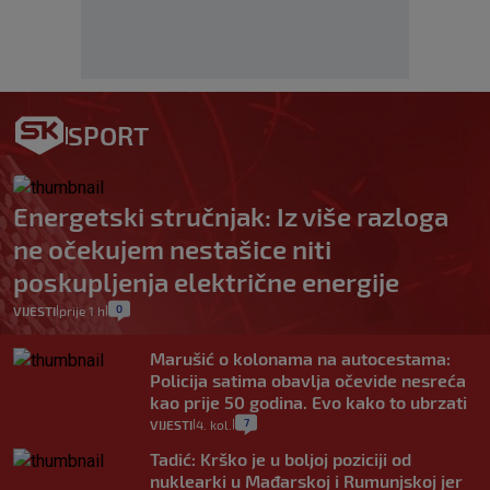
SPORT
Energetski stručnjak: Iz više razloga
ne očekujem nestašice niti
poskupljenja električne energije
0
VIJESTI
prije 1 h
|
|
Marušić o kolonama na autocestama:
Policija satima obavlja očevide nesreća
kao prije 50 godina. Evo kako to ubrzati
7
VIJESTI
4. kol.
|
|
Tadić: Krško je u boljoj poziciji od
nuklearki u Mađarskoj i Rumunjskoj jer