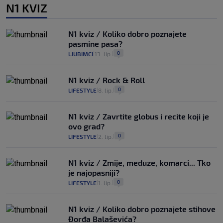
N1 KVIZ
N1 kviz / Koliko dobro poznajete
pasmine pasa?
0
LJUBIMCI
13. lip.
|
|
N1 kviz / Rock & Roll
0
LIFESTYLE
8. lip.
|
|
N1 kviz / Zavrtite globus i recite koji je
ovo grad?
0
LIFESTYLE
2. lip.
|
|
N1 kviz / Zmije, meduze, komarci... Tko
je najopasniji?
0
LIFESTYLE
1. lip.
|
|
N1 kviz / Koliko dobro poznajete stihove
Đorđa Balaševića?