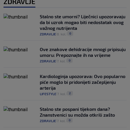
ZDRAVLJE
Stalno ste umorni? Liječnici upozoravaju
da bi uzrok mogao biti nedostatak ovog
važnog nutrijenta
0
ZDRAVLJE
8. kol.
|
|
Ove znakove dehidracije mnogi pripisuju
umoru: Prepoznajte ih na vrijeme
0
ZDRAVLJE
7. kol.
|
|
Kardiologinja upozorava: Ovo popularno
piće moglo bi pridonijeti začepljenju
arterija
2
LIFESTYLE
7. kol.
|
|
Stalno ste pospani tijekom dana?
Znanstvenici su možda otkrili zašto
0
ZDRAVLJE
7. kol.
|
|