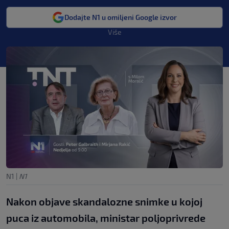
Dodajte N1 u omiljeni Google izvor
Više
N1
|
N1
Nakon objave skandalozne snimke u kojoj
puca iz automobila, ministar poljoprivrede