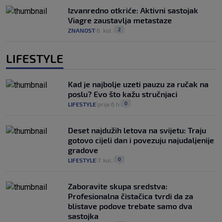
Izvanredno otkriće: Aktivni sastojak
Viagre zaustavlja metastaze
2
ZNANOST
6. kol.
|
|
LIFESTYLE
Kad je najbolje uzeti pauzu za ručak na
poslu? Evo što kažu stručnjaci
0
LIFESTYLE
prije 6 h
|
|
Deset najdužih letova na svijetu: Traju
gotovo cijeli dan i povezuju najudaljenije
gradove
0
LIFESTYLE
7. kol.
|
|
Zaboravite skupa sredstva:
Profesionalna čistačica tvrdi da za
blistave podove trebate samo dva
sastojka