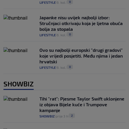
0
LIFESTYLE
6. kol.
|
|
Japanke nisu uvijek najbolji izbor:
Stručnjaci otkrivaju koja je ljetna obuća
bolja za stopala
0
LIFESTYLE
6. kol.
|
|
Ovo su najbolji europski "drugi gradovi"
koje vrijedi posjetiti. Među njima i jedan
hrvatski
0
LIFESTYLE
6. kol.
|
|
SHOWBIZ
Tihi "rat": Pjesme Taylor Swift uklonjene
iz objava Bijele kuće i Trumpove
kampanje
2
SHOWBIZ
prije 3 h
|
|