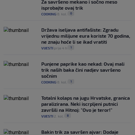
Za savršeno mekano i sočno meso
isprobajte ovaj trik
0
COOKING
8. kol.
|
|
Država iseljava antifašiste: Zgradu
vrijednu milijune eura koriste 70 godina,
ne znaju hoće li se ikad vratiti
1
VIJESTI
prije 4 h
|
|
Punjene paprike kao nekad: Ovaj mali
trik naših baka čini nadjev savršeno
sočnim
1
COOKING
8. kol.
|
|
Totalni kolaps na jugu Hrvatske, granica
paralizirana. Neki iscrpljeni putnici
završili na Hitnoj: "Ovo je teror!"
8
VIJESTI
2. kol.
|
|
Bakin trik za savršen ajvar: Dodaje