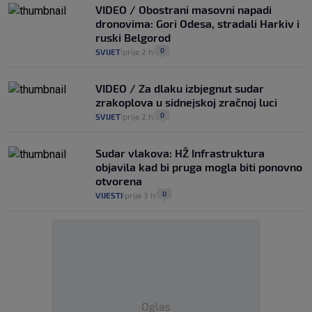
VIDEO / Obostrani masovni napadi
dronovima: Gori Odesa, stradali Harkiv i
ruski Belgorod
0
SVIJET
prije 2 h
|
|
VIDEO / Za dlaku izbjegnut sudar
zrakoplova u sidnejskoj zračnoj luci
0
SVIJET
prije 2 h
|
|
Sudar vlakova: HŽ Infrastruktura
objavila kad bi pruga mogla biti ponovno
otvorena
0
VIJESTI
prije 3 h
|
|
Oglas