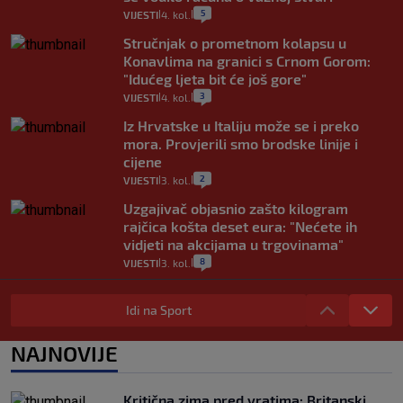
5
VIJESTI
4. kol.
|
|
Stručnjak o prometnom kolapsu u
Konavlima na granici s Crnom Gorom:
"Idućeg ljeta bit će još gore"
3
VIJESTI
4. kol.
|
|
Iz Hrvatske u Italiju može se i preko
mora. Provjerili smo brodske linije i
cijene
2
VIJESTI
3. kol.
|
|
Uzgajivač objasnio zašto kilogram
rajčica košta deset eura: "Nećete ih
vidjeti na akcijama u trgovinama"
8
VIJESTI
3. kol.
|
|
Selidba je jedno od stresnijih iskustava.
Evo aktualnih cijena i nekoliko savjeta
Idi na Sport
da prođe što lakše i jeftinije
0
VIJESTI
2. kol.
NAJNOVIJE
|
|
Izračunali smo koliko košta putovanje
automobilom na Hvar iz Zagreba, a
Kritična zima pred vratima: Britanski