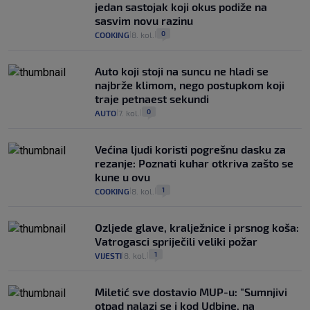
jedan sastojak koji okus podiže na
sasvim novu razinu
0
COOKING
8. kol.
|
|
Auto koji stoji na suncu ne hladi se
najbrže klimom, nego postupkom koji
traje petnaest sekundi
0
AUTO
7. kol.
|
|
Većina ljudi koristi pogrešnu dasku za
rezanje: Poznati kuhar otkriva zašto se
kune u ovu
1
COOKING
8. kol.
|
|
Ozljede glave, kralježnice i prsnog koša:
Vatrogasci spriječili veliki požar
1
VIJESTI
8. kol.
|
|
Miletić sve dostavio MUP-u: "Sumnjivi
otpad nalazi se i kod Udbine, na