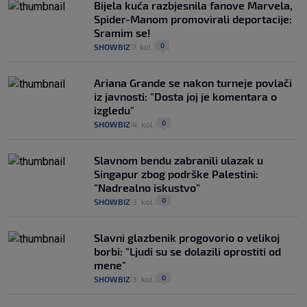
Bijela kuća razbjesnila fanove Marvela,
Spider-Manom promovirali deportacije:
Sramim se!
0
SHOWBIZ
7. kol.
|
|
Ariana Grande se nakon turneje povlači
iz javnosti: "Dosta joj je komentara o
izgledu"
0
SHOWBIZ
4. kol.
|
|
Slavnom bendu zabranili ulazak u
Singapur zbog podrške Palestini:
"Nadrealno iskustvo"
0
SHOWBIZ
3. kol.
|
|
Slavni glazbenik progovorio o velikoj
borbi: "Ljudi su se dolazili oprostiti od
mene"
0
SHOWBIZ
3. kol.
|
|