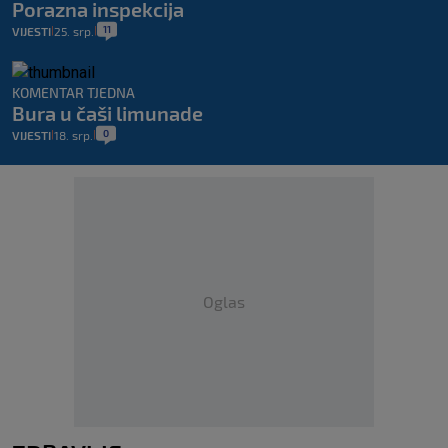
Porazna inspekcija
11
VIJESTI
25. srp.
|
|
KOMENTAR TJEDNA
Bura u čaši limunade
0
VIJESTI
18. srp.
|
|
Oglas