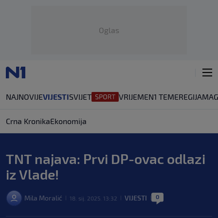
Oglas
NAJNOVIJE
VIJESTI
SVIJET
VRIJEME
N1 TEME
REGIJA
MAG
Crna Kronika
Ekonomija
TNT najava: Prvi DP-ovac odlazi
iz Vlade!
0
Mila Moralić
VIJESTI
18. sij. 2025. 13:32
|
|
|