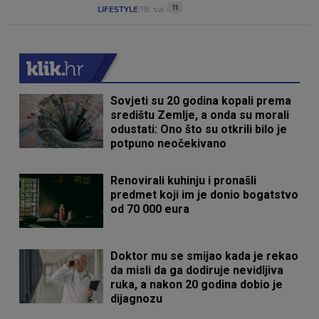
11
LIFESTYLE
18. svi.
|
|
Sovjeti su 20 godina kopali prema
središtu Zemlje, a onda su morali
odustati: Ono što su otkrili bilo je
potpuno neočekivano
Renovirali kuhinju i pronašli
predmet koji im je donio bogatstvo
od 70 000 eura
Doktor mu se smijao kada je rekao
da misli da ga dodiruje nevidljiva
ruka, a nakon 20 godina dobio je
dijagnozu