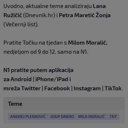
Uvodno, aktualne teme analiziraju
Lana
Ružičić
(Dnevnik.hr) i
Petra Maretić Žonja
(Večernji list).
Pratite Točku na tjedan s
Milom Moralić,
nedjeljom od 9 do 12, samo na N1.
N1 pratite putem aplikacija
za
Android
|
iPhone/iPad
i
mreža
Twitter
|
Facebook
|
Instagram
|
TikTok
.
Teme
ANDREJ PLENKOVIĆ
JOSIP DABRO
MILA MORALIĆ
TNT