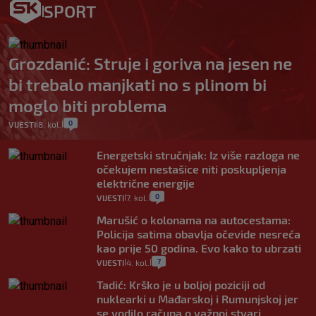
SPORT
Grozdanić: Struje i goriva na jesen ne
bi trebalo manjkati no s plinom bi
moglo biti problema
0
VIJESTI
8. kol.
|
|
Energetski stručnjak: Iz više razloga ne
očekujem nestašice niti poskupljenja
električne energije
0
VIJESTI
7. kol.
|
|
Marušić o kolonama na autocestama:
Policija satima obavlja očevide nesreća
kao prije 50 godina. Evo kako to ubrzati
7
VIJESTI
4. kol.
|
|
Tadić: Krško je u boljoj poziciji od
nuklearki u Mađarskoj i Rumunjskoj jer
se vodilo računa o važnoj stvari