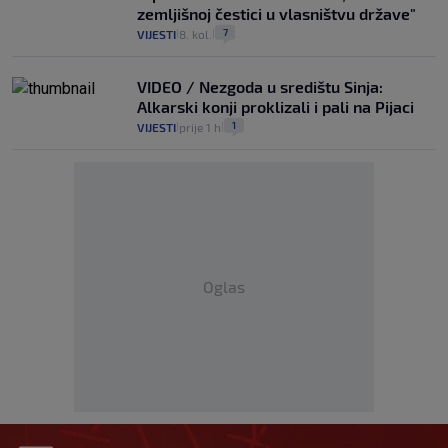
zemljišnoj čestici u vlasništvu države"
7
VIJESTI
8. kol.
|
|
VIDEO / Nezgoda u središtu Sinja:
Alkarski konji proklizali i pali na Pijaci
1
VIJESTI
prije 1 h
|
|
Oglas