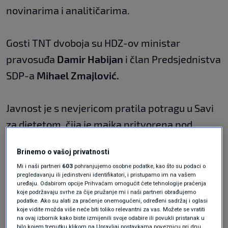
novinarima i analitičarima.
Gosti TNT dvoboja su HDZ-ov ministar
pravosuđa
Damir Habijan
i član Predsjednistva
SDP-a
Mihael Zmajlović.
Javnost je s nevjericom pratila potragu u Savi
za djetetom, čija je majka pritvorena pod
teškom optužbom pokušaja ubojstva. U TNT-u
Brinemo o vašoj privatnosti
još jednom otvaramo pitanje podrške
Mi i naši partneri
603
pohranjujemo osobne podatke, kao što su podaci o
roditeljima i obiteljima djece s teškoćama,
pregledavanju ili jedinstveni identifikatori, i pristupamo im na vašem
uređaju. Odabirom opcije Prihvaćam omogućit ćete tehnologije praćenja
gošća nam je
Suzana Rešetar
iz udruge Sjena.
koje podržavaju svrhe za čije pružanje mi i naši partneri obrađujemo
podatke. Ako su alati za praćenje onemogućeni, određeni sadržaj i oglasi
koje vidite možda više neće biti toliko relevantni za vas. Možete se vratiti
na ovaj izbornik kako biste izmijenili svoje odabire ili povukli pristanak u
U ponedjeljak američki predsjednik
Donald
bilo kojem trenutku klikom na Upravljaj postavkama poveznicu pri dnu