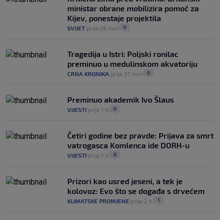
koliko iz Osijeka
ministar obrane mobilizira pomoć za
14
VIJESTI
2. kol.
|
|
Kijev, ponestaje projektila
0
SVIJET
prije 26 min
|
|
Tragedija u Istri: Poljski ronilac
preminuo u medulinskom akvatoriju
0
CRNA KRONIKA
prije 37 min
|
|
Preminuo akademik Ivo Šlaus
0
VIJESTI
prije 1 h
|
|
Četiri godine bez pravde: Prijava za smrt
vatrogasca Komlenca ide DORH-u
0
VIJESTI
prije 1 h
|
|
Prizori kao usred jeseni, a tek je
kolovoz: Evo što se događa s drvećem
1
KLIMATSKE PROMJENE
prije 2 h
|
|