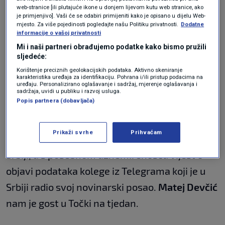
web-stranice [ili plutajuće ikone u donjem lijevom kutu web stranice, ako
Trump
preuzima dužnost, a svijet čeka prve
je primjenjivo]. Vaši će se odabiri primijeniti kako je opisano u dijelu Web-
poteze i novi poredak stvari. Ovu temu
mjesto. Za više pojedinosti pogledajte našu Politiku privatnosti.
Dodatne
informacije o vašoj privatnosti
analiziramo s dugogodišnjom
Mi i naši partneri obrađujemo podatke kako bismo pružili
sljedeće:
vanjskopolitičkom urednicom
Mirjanom Rakić,
Korištenje preciznih geolokacijskih podataka. Aktivno skeniranje
ali i bivšim veleposlanikom SAD-a u Hrvatskoj,
karakteristika uređaja za identifikaciju. Pohrana i/ili pristup podacima na
uređaju. Personalizirano oglašavanje i sadržaj, mjerenje oglašavanja i
Peterom Galbraithom
s kojim smo razgovarali
sadržaja, uvidi u publiku i razvoj usluga.
Popis partnera (dobavljača)
tijekom boravka u Zagrebu ovaj tjedan.
Prikaži svrhe
Prihvaćam
S posebnom pozornošću pratimo prosvjede u
Srbiji, a s posebnom uznemirenošću vijest o
objavi podataka kolege iz Telegrama koji je u
Srbiji radio svoj novinarski posao.
Matej Devčić
nam je gost u Točki na tjedan.