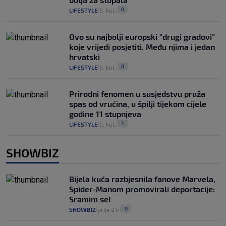
0
LIFESTYLE
6. kol.
|
|
Ovo su najbolji europski "drugi gradovi"
koje vrijedi posjetiti. Među njima i jedan
hrvatski
0
LIFESTYLE
6. kol.
|
|
Prirodni fenomen u susjedstvu pruža
spas od vrućina, u špilji tijekom cijele
godine 11 stupnjeva
1
LIFESTYLE
6. kol.
|
|
SHOWBIZ
Bijela kuća razbjesnila fanove Marvela,
Spider-Manom promovirali deportacije:
Sramim se!
0
SHOWBIZ
prije 2 h
|
|