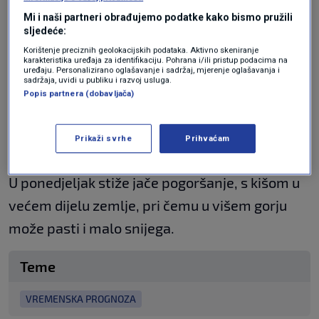
Već danas će biti više sunčanih radzoblja u
Mi i naši partneri obrađujemo podatke kako bismo pružili
odnosu na jučer, s tim da će istok zemlje biti
sljedeće:
pretežno oblačan.
Korištenje preciznih geolokacijskih podataka. Aktivno skeniranje
karakteristika uređaja za identifikaciju. Pohrana i/ili pristup podacima na
uređaju. Personalizirano oglašavanje i sadržaj, mjerenje oglašavanja i
sadržaja, uvidi u publiku i razvoj usluga.
Za vikend uglavnom sunčano, iako treba uzeti
Popis partnera (dobavljača)
u obzir maglu u unutrašnjosti, koja se može i
dulje zadržavati, osobito u nedjelju.
Prikaži svrhe
Prihvaćam
U ponedjeljak stiže jače pogoršanje, s kišom u
većem dijelu zemlje, pri čemu u višem gorju
može pasti i malo snijega.
Teme
VREMENSKA PROGNOZA