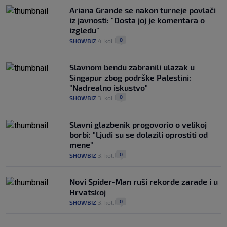
Ariana Grande se nakon turneje povlači
iz javnosti: "Dosta joj je komentara o
izgledu"
0
SHOWBIZ
4. kol.
|
|
Slavnom bendu zabranili ulazak u
Singapur zbog podrške Palestini:
"Nadrealno iskustvo"
0
SHOWBIZ
3. kol.
|
|
Slavni glazbenik progovorio o velikoj
borbi: "Ljudi su se dolazili oprostiti od
mene"
0
SHOWBIZ
3. kol.
|
|
Novi Spider-Man ruši rekorde zarade i u
Hrvatskoj
0
SHOWBIZ
3. kol.
|
|