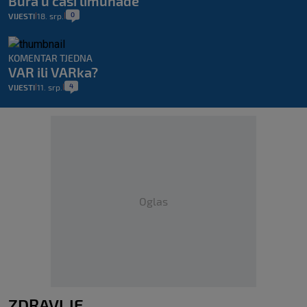
Bura u čaši limunade
0
VIJESTI
18. srp.
|
|
KOMENTAR TJEDNA
VAR ili VARka?
4
VIJESTI
11. srp.
|
|
Oglas
ZDRAVLJE