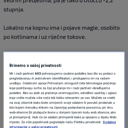
vedrim predjelima, pa je tako u Otočcu -2,2
stupnja.
Lokalno na kopnu ima i pojave magle, osobito
po kotlinama i uz riječne tokove.
Duž Jadrana je većinom vedro, puše umjerena
do umjereno jaka bura, no prometna situacija
Brinemo o vašoj privatnosti
se normalizirala, prema izvještaju HAK-a.
Mi i naši partneri
603
pohranjujemo osobne podatke, kao što su podaci o
pregledavanju ili jedinstveni identifikatori, i pristupamo im na vašem
uređaju. Odabirom opcije Prihvaćam omogućit ćete tehnologije praćenja
koje podržavaju svrhe za čije pružanje mi i naši partneri obrađujemo
U nastavku dana buru će zamijeniti
podatke. Ako su alati za praćenje onemogućeni, određeni sadržaj i oglasi
koje vidite možda više neće biti toliko relevantni za vas. Možete se vratiti
sjeverozapadnjak, što je uvod u mirniji i
na ovaj izbornik kako biste izmijenili svoje odabire ili povukli pristanak u
bilo kojem trenutku klikom na Upravljaj postavkama poveznicu pri dnu
sunčaniji vikend.
web-stranice [ili plutajuće ikone u donjem lijevom kutu web stranice, ako
je primjenjivo]. Vaši će se odabiri primijeniti kako je opisano u dijelu Web-
mjesto. Za više pojedinosti pogledajte našu Politiku privatnosti.
Dodatne
informacije o vašoj privatnosti