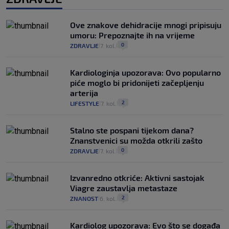
Ove znakove dehidracije mnogi pripisuju
umoru: Prepoznajte ih na vrijeme
0
ZDRAVLJE
7. kol.
|
|
Kardiologinja upozorava: Ovo popularno
piće moglo bi pridonijeti začepljenju
arterija
2
LIFESTYLE
7. kol.
|
|
Stalno ste pospani tijekom dana?
Znanstvenici su možda otkrili zašto
0
ZDRAVLJE
7. kol.
|
|
Izvanredno otkriće: Aktivni sastojak
Viagre zaustavlja metastaze
2
ZNANOST
6. kol.
|
|
Kardiolog upozorava: Evo što se događa