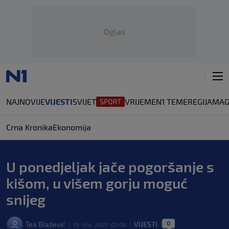
Oglas
NAJNOVIJE
VIJESTI
SVIJET
VRIJEME
N1 TEME
REGIJA
MAG
Crna Kronika
Ekonomija
U ponedjeljak jače pogoršanje s
kišom, u višem gorju moguć
snijeg
0
Tea Blažević
VIJESTI
19. stu. 2021. 07:06
|
|
|