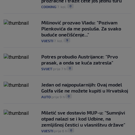
prozračne i tražit ćete još jednu turu
0
COOKING
7. kol.
|
|
Milinović prozvao Vladu: "Pozivam
Plenkovića da me posluša. Za svako
buduće onečišćenje..."
9
VIJESTI
7. kol.
|
|
Potres probudio Austrijance: "Prvo
prasak, a onda se kuća zatresla"
0
SVIJET
prije 7 h
|
|
Jedan od najpopularnijih: Ovaj model
Golfa više ne možete kupiti u Hrvatskoj
0
AUTO
prije 9 h
|
|
Miletić sve dostavio MUP-u: "Sumnjivi
otpad nalazi se i kod Udbine, na
zemljišnoj čestici u vlasništvu države"
0
VIJESTI
prije 6 h
|
|