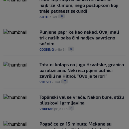
najbrže klimom, nego postupkom koji
traje petnaest sekundi
0
AUTO
7. kol.
|
|
Punjene paprike kao nekad: Ovaj mali
trik naših baka čini nadjev savršeno
sočnim
0
COOKING
prije 8 h
|
|
Totalni kolaps na jugu Hrvatske, granica
paralizirana. Neki iscrpljeni putnici
završili na Hitnoj: "Ovo je teror!"
7
VIJESTI
2. kol.
|
|
Toplinski val se vraća: Nakon bure, stižu
pljuskovi i grmljavina
0
VRIJEME
prije 11 h
|
|
Pogačice za 15 minuta: Mekane su,