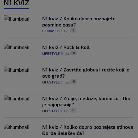
N1 KVIZ
N1 kviz / Koliko dobro poznajete
pasmine pasa?
0
LJUBIMCI
13. lip.
|
|
N1 kviz / Rock & Roll
0
LIFESTYLE
8. lip.
|
|
N1 kviz / Zavrtite globus i recite koji je
ovo grad?
0
LIFESTYLE
2. lip.
|
|
N1 kviz / Zmije, meduze, komarci... Tko
je najopasniji?
0
LIFESTYLE
1. lip.
|
|
N1 kviz / Koliko dobro poznajete stihove
Đorđa Balaševića?