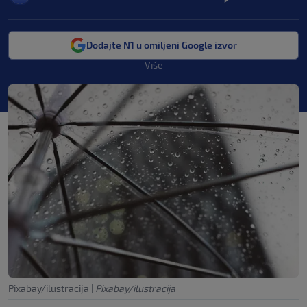
Dodajte N1 u omiljeni Google izvor
Više
Pixabay/ilustracija
|
Pixabay/ilustracija