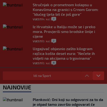
Stručnjak o prometnom kolapsu u
Konavlima na granici s Crnom Gorom:
"Idućeg ljeta bit će još gore"
3
VIJESTI
4. kol.
|
|
Iz Hrvatske u Italiju može se i preko
mora. Provjerili smo brodske linije i
cijene
2
VIJESTI
3. kol.
|
|
Uzgajivač objasnio zašto kilogram
rajčica košta deset eura: "Nećete ih
vidjeti na akcijama u trgovinama"
8
VIJESTI
3. kol.
|
|
Selidba je jedno od stresnijih iskustava.
Evo aktualnih cijena i nekoliko savjeta
Idi na Sport
da prođe što lakše i jeftinije
0
VIJESTI
2. kol.
NAJNOVIJE
|
|
Izračunali smo koliko košta putovanje
automobilom na Hvar iz Zagreba, a
Plenković: Oni koji su odgovorni za to da
koliko iz Osijeka
je otpad tamo završio odgovarat će
14
|
|