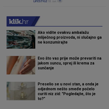
11
LIFESTYLE
18. svi.
|
|
Ako vidite ovakvu ambalažu
mliječnog proizvoda, ni slučajno ga
ne konzumirajte
Evo što vas prije može prevariti na
jakom suncu, sprej ili krema za
sunčanje
Preselio se u novi stan, a onda je
odjednom nešto smeđe počelo
curiti niz zid: "Pogledajte, što je
to?"