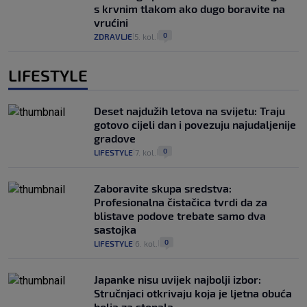
s krvnim tlakom ako dugo boravite na
vrućini
0
ZDRAVLJE
5. kol.
|
|
LIFESTYLE
Deset najdužih letova na svijetu: Traju
gotovo cijeli dan i povezuju najudaljenije
gradove
0
LIFESTYLE
7. kol.
|
|
Zaboravite skupa sredstva:
Profesionalna čistačica tvrdi da za
blistave podove trebate samo dva
sastojka
0
LIFESTYLE
6. kol.
|
|
Japanke nisu uvijek najbolji izbor:
Stručnjaci otkrivaju koja je ljetna obuća
bolja za stopala