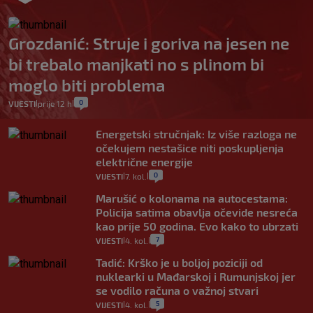
Grozdanić: Struje i goriva na jesen ne
bi trebalo manjkati no s plinom bi
moglo biti problema
0
VIJESTI
prije 12 h
|
|
Energetski stručnjak: Iz više razloga ne
očekujem nestašice niti poskupljenja
električne energije
0
VIJESTI
7. kol.
|
|
Marušić o kolonama na autocestama:
Policija satima obavlja očevide nesreća
kao prije 50 godina. Evo kako to ubrzati
7
VIJESTI
4. kol.
|
|
Tadić: Krško je u boljoj poziciji od
nuklearki u Mađarskoj i Rumunjskoj jer
se vodilo računa o važnoj stvari
5
VIJESTI
4. kol.
|
|