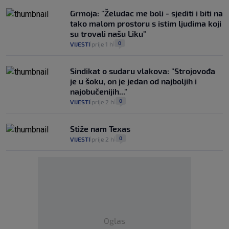
Grmoja: "Želudac me boli - sjediti i biti na
tako malom prostoru s istim ljudima koji
su trovali našu Liku"
0
VIJESTI
prije 1 h
|
|
Sindikat o sudaru vlakova: "Strojovođa
je u šoku, on je jedan od najboljih i
najobučenijih..."
0
VIJESTI
prije 2 h
|
|
Stiže nam Texas
0
VIJESTI
prije 2 h
|
|
Oglas