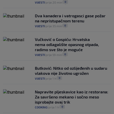
VIJESTI
2. kol.
0
VIJESTI
prije 20 min
|
|
Dva kanadera i vatrogasci gase požar
na nepristupačnom terenu
0
VIJESTI
prije 35 min
|
|
Vučković o Gospiću: Hrvatska
nema odlagalište opasnog otpada,
radimo sve što je moguće
0
VIJESTI
prije 59 min
|
|
Butković: Nitko od ozlijeđenih u sudaru
vlakova nije životno ugrožen
0
VIJESTI
prije 1 h
|
|
Napravite pljeskavice kao iz restorana:
Za savršeno mekano i sočno meso
isprobajte ovaj trik
0
COOKING
prije 1 h
|
|