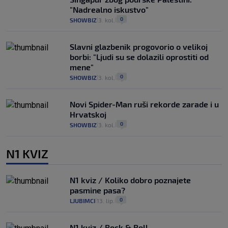
"Nadrealno iskustvo"
0
SHOWBIZ
3. kol.
|
|
Slavni glazbenik progovorio o velikoj
borbi: "Ljudi su se dolazili oprostiti od
mene"
0
SHOWBIZ
3. kol.
|
|
Novi Spider-Man ruši rekorde zarade i u
Hrvatskoj
0
SHOWBIZ
3. kol.
|
|
N1 KVIZ
N1 kviz / Koliko dobro poznajete
pasmine pasa?
0
LJUBIMCI
13. lip.
|
|
N1 kviz / Rock & Roll