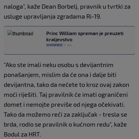
naloga", kaže Dean Borbelj, pravnik u tvrtki za
usluge upravljanja zgradama Ri-19.
Princ William spreman je preuzeti
kraljevstvo
SHOWBIZ
7. svi.
|
"Ako ste imali neku osobu s devijantnim
ponašanjem, mislim da će ona i dalje biti
devijantna, tako da nećete to kroz ovaj zakon
moći riješiti. Taj pravilnik će imati ograničeni
domet i nemojte previše od njega očekivati.
Tako da možemo reći za zaključak - tresla se
brda, rodio se pravilnik o kućnom redu", kaže
Bodul za HRT.