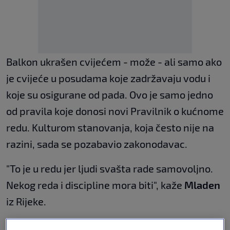
Balkon ukrašen cvijećem - može - ali samo ako
je cvijeće u posudama koje zadržavaju vodu i
koje su osigurane od pada. Ovo je samo jedno
od pravila koje donosi novi Pravilnik o kućnome
redu. Kulturom stanovanja, koja često nije na
razini, sada se pozabavio zakonodavac.
"To je u redu jer ljudi svašta rade samovoljno.
Nekog reda i discipline mora biti", kaže
Mladen
iz Rijeke.
A "redar" sada može biti bilo tko od stanara.