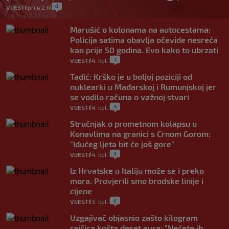
0
VIJESTI
prije 2 h
|
|
Marušić o kolonama na autocestama:
Policija satima obavlja očevide nesreća
kao prije 50 godina. Evo kako to ubrzati
7
VIJESTI
4. kol.
|
|
Tadić: Krško je u boljoj poziciji od
nuklearki u Mađarskoj i Rumunjskoj jer
se vodilo računa o važnoj stvari
5
VIJESTI
4. kol.
|
|
Stručnjak o prometnom kolapsu u
Konavlima na granici s Crnom Gorom:
"Idućeg ljeta bit će još gore"
3
VIJESTI
4. kol.
|
|
Iz Hrvatske u Italiju može se i preko
mora. Provjerili smo brodske linije i
cijene
2
VIJESTI
3. kol.
|
|
Uzgajivač objasnio zašto kilogram
rajčica košta deset eura: "Nećete ih