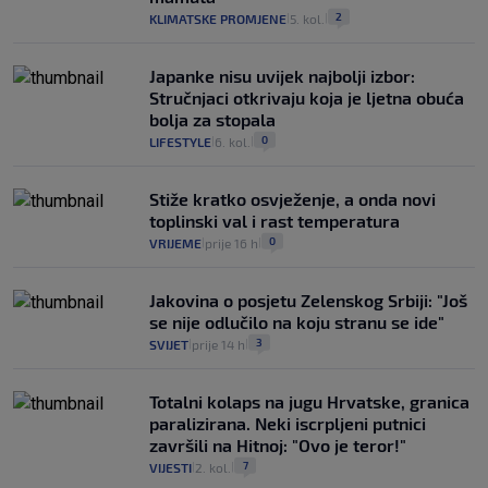
2
KLIMATSKE PROMJENE
5. kol.
|
|
Japanke nisu uvijek najbolji izbor:
Stručnjaci otkrivaju koja je ljetna obuća
bolja za stopala
0
LIFESTYLE
6. kol.
|
|
Stiže kratko osvježenje, a onda novi
toplinski val i rast temperatura
0
VRIJEME
prije 16 h
|
|
Jakovina o posjetu Zelenskog Srbiji: "Još
se nije odlučilo na koju stranu se ide"
3
SVIJET
prije 14 h
|
|
Totalni kolaps na jugu Hrvatske, granica
paralizirana. Neki iscrpljeni putnici
završili na Hitnoj: "Ovo je teror!"
7
VIJESTI
2. kol.
|
|