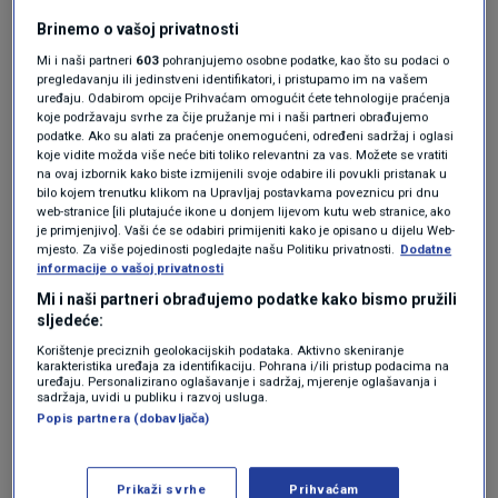
Potrebno je da dokumentira prijestup te
Brinemo o vašoj privatnosti
prikupi potpise više od polovice suvlasnika
Mi i naši partneri
603
pohranjujemo osobne podatke, kao što su podaci o
pregledavanju ili jedinstveni identifikatori, i pristupamo im na vašem
kako bi se donijela odluka o kršenju kućnog
uređaju. Odabirom opcije Prihvaćam omogućit ćete tehnologije praćenja
koje podržavaju svrhe za čije pružanje mi i naši partneri obrađujemo
reda.
podatke. Ako su alati za praćenje onemogućeni, određeni sadržaj i oglasi
koje vidite možda više neće biti toliko relevantni za vas. Možete se vratiti
na ovaj izbornik kako biste izmijenili svoje odabire ili povukli pristanak u
"Meni je zapravo žao što postoji takav
bilo kojem trenutku klikom na Upravljaj postavkama poveznicu pri dnu
web-stranice [ili plutajuće ikone u donjem lijevom kutu web stranice, ako
pravilnik, odnosno zašto se mora propisati da
je primjenjivo]. Vaši će se odabiri primijeniti kako je opisano u dijelu Web-
mjesto. Za više pojedinosti pogledajte našu Politiku privatnosti.
Dodatne
se djeca ne smiju igrati u strojarnici lifta, na
informacije o vašoj privatnosti
krovu zgrade, da se ne smije bacati smeće kroz
Mi i naši partneri obrađujemo podatke kako bismo pružili
sljedeće:
prozor", kaže
Dejan Bodul
, predsjednik
Korištenje preciznih geolokacijskih podataka. Aktivno skeniranje
Hrvatske udruge stanara i suvlasnika zgrada
karakteristika uređaja za identifikaciju. Pohrana i/ili pristup podacima na
uređaju. Personalizirano oglašavanje i sadržaj, mjerenje oglašavanja i
za
HRT
.
sadržaja, uvidi u publiku i razvoj usluga.
Popis partnera (dobavljača)
HDZ već zna tko će vladati u 29
općina i osam gradova
Prikaži svrhe
Prihvaćam