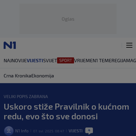
Oglas
NAJNOVIJE
VIJESTI
SVIJET
VRIJEME
N1 TEME
REGIJA
MAG
Crna Kronika
Ekonomija
VELIKI POPIS ZABRANA
Uskoro stiže Pravilnik o kućnom
redu, evo što sve donosi
4
N1 Info
VIJESTI
07. svi. 2025. 08:47
|
|
|