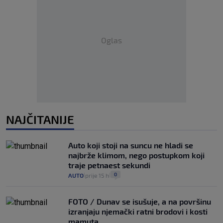
Oglas
NAJČITANIJE
Auto koji stoji na suncu ne hladi se
najbrže klimom, nego postupkom koji
traje petnaest sekundi
0
AUTO
prije 15 h
|
|
FOTO / Dunav se isušuje, a na površinu
izranjaju njemački ratni brodovi i kosti
mamuta