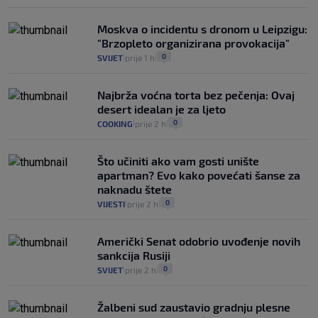
Moskva o incidentu s dronom u Leipzigu:
"Brzopleto organizirana provokacija"
0
SVIJET
prije 1 h
|
|
Najbrža voćna torta bez pečenja: Ovaj
desert idealan je za ljeto
0
COOKING
prije 2 h
|
|
Što učiniti ako vam gosti unište
apartman? Evo kako povećati šanse za
naknadu štete
0
VIJESTI
prije 2 h
|
|
Američki Senat odobrio uvođenje novih
sankcija Rusiji
0
SVIJET
prije 2 h
|
|
Žalbeni sud zaustavio gradnju plesne