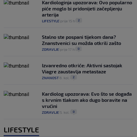
Kardiologinja upozorava: Ovo popularno
piće moglo bi pridonijeti začepljenju
arterija
2
LIFESTYLE
prije 15 h
|
|
Stalno ste pospani tijekom dana?
Znanstvenici su možda otkrili zašto
0
ZDRAVLJE
prije 17 h
|
|
Izvanredno otkriće: Aktivni sastojak
Viagre zaustavlja metastaze
2
ZNANOST
6. kol.
|
|
Kardiolog upozorava: Evo što se događa
s krvnim tlakom ako dugo boravite na
vrućini
0
ZDRAVLJE
5. kol.
|
|
LIFESTYLE