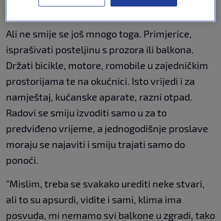
VIJESTI
7. svi.
|
Ali ne smije se još mnogo toga. Primjerice,
isprašivati posteljinu s prozora ili balkona.
Držati bicikle, motore, romobile u zajedničkim
prostorijama te na okućnici. Isto vrijedi i za
namještaj, kućanske aparate, razni otpad.
Radovi se smiju izvoditi samo u za to
predviđeno vrijeme, a jednogodišnje proslave
moraju se najaviti i smiju trajati samo do
ponoći.
"Mislim, treba se svakako urediti neke stvari,
ali to su apsurdi, vidite i sami, klima ima
posvuda, mi nemamo svi balkone u zgradi, tako