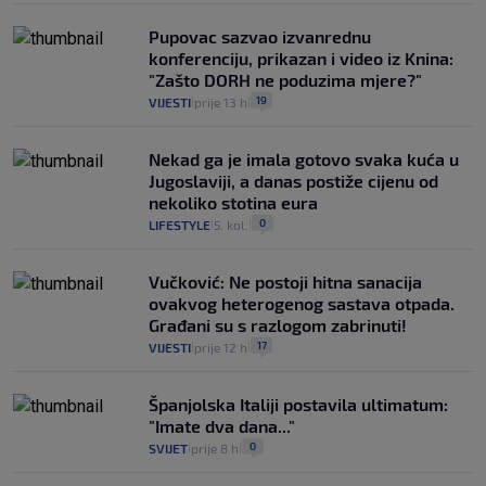
Pupovac sazvao izvanrednu
konferenciju, prikazan i video iz Knina:
"Zašto DORH ne poduzima mjere?"
19
VIJESTI
prije 13 h
|
|
Nekad ga je imala gotovo svaka kuća u
Jugoslaviji, a danas postiže cijenu od
nekoliko stotina eura
0
LIFESTYLE
5. kol.
|
|
Vučković: Ne postoji hitna sanacija
ovakvog heterogenog sastava otpada.
Građani su s razlogom zabrinuti!
17
VIJESTI
prije 12 h
|
|
Španjolska Italiji postavila ultimatum:
"Imate dva dana..."
0
SVIJET
prije 8 h
|
|