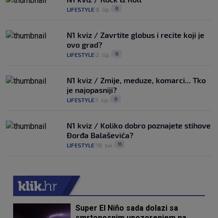
0
LIFESTYLE
8. lip.
|
|
N1 kviz / Zavrtite globus i recite koji je
ovo grad?
0
LIFESTYLE
2. lip.
|
|
N1 kviz / Zmije, meduze, komarci... Tko
je najopasniji?
0
LIFESTYLE
1. lip.
|
|
N1 kviz / Koliko dobro poznajete stihove
Đorđa Balaševića?
11
LIFESTYLE
18. svi.
|
|
Super El Niño sada dolazi sa
smrtonosnim upozorenjem na