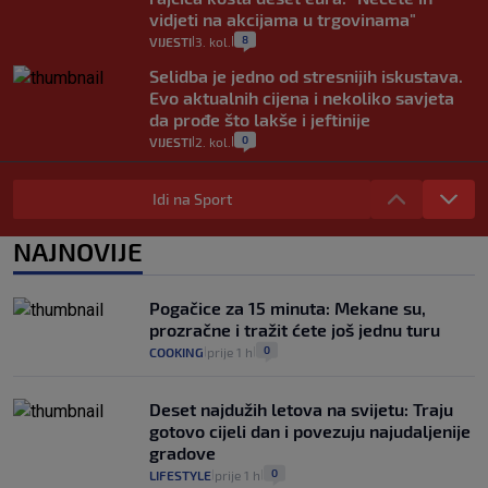
vidjeti na akcijama u trgovinama"
8
VIJESTI
3. kol.
|
|
Selidba je jedno od stresnijih iskustava.
Evo aktualnih cijena i nekoliko savjeta
da prođe što lakše i jeftinije
0
VIJESTI
2. kol.
|
|
Izračunali smo koliko košta putovanje
automobilom na Hvar iz Zagreba, a
Idi na Sport
koliko iz Osijeka
14
VIJESTI
2. kol.
NAJNOVIJE
|
|
"Kći je otišla na more, a zaboravila
zdravstvenu iskaznicu". Kakva su prava
Pogačice za 15 minuta: Mekane su,
pacijenata izvan mjesta prebivališta?
prozračne i tražit ćete još jednu turu
1
VIJESTI
1. kol.
|
|
0
COOKING
prije 1 h
|
|
Deset najdužih letova na svijetu: Traju
gotovo cijeli dan i povezuju najudaljenije
gradove
0
LIFESTYLE
prije 1 h
|
|