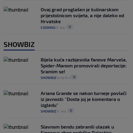
Ovaj grad proglašen je kulinarskom
prijestolnicom svijeta, a nije daleko od
Hrvatske
0
COOKING
5. kol.
|
|
SHOWBIZ
Bijela kuća razbjesnila fanove Marvela,
Spider-Manom promovirali deportacije:
Sramim se!
0
SHOWBIZ
prije 6 h
|
|
Ariana Grande se nakon turneje povlači
iz javnosti: "Dosta joj je komentara o
izgledu"
0
SHOWBIZ
4. kol.
|
|
Slavnom bendu zabranili ulazak u
Singapur zbog podrške Palestini: