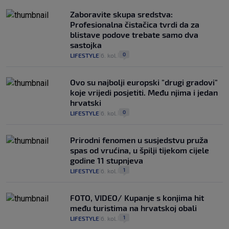
Zaboravite skupa sredstva:
Profesionalna čistačica tvrdi da za
blistave podove trebate samo dva
sastojka
0
LIFESTYLE
6. kol.
|
|
Ovo su najbolji europski "drugi gradovi"
koje vrijedi posjetiti. Među njima i jedan
hrvatski
0
LIFESTYLE
6. kol.
|
|
Prirodni fenomen u susjedstvu pruža
spas od vrućina, u špilji tijekom cijele
godine 11 stupnjeva
1
LIFESTYLE
6. kol.
|
|
FOTO, VIDEO/ Kupanje s konjima hit
među turistima na hrvatskoj obali
1
LIFESTYLE
6. kol.
|
|