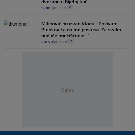
dvorane u Bijeloj kući
0
SVIJET
prije 2 h
|
|
Milinović prozvao Vladu: "Pozivam
Plenkovića da me posluša. Za svako
buduće onečišćenje..."
2
VIJESTI
prije 3 h
|
|
Oglas