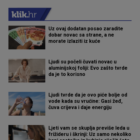
Uz ovaj dodatan posao zaradite
dobar novac sa strane, a ne
morate izlaziti iz kuće
Ljudi su počeli čuvati novac u
aluminijskoj foliji: Evo zašto tvrde
da je to korisno
Ljudi tvrde da je ovo piće bolje od
vode kada su vrućine: Gasi žeđ,
čuva crijeva i daje energiju
Ljeti vam se skuplja previše leda u
frižideru i škrinji: Uz samo nekoliko