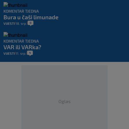
KOMENTAR TJEDNA
Bura u čaši limunade
0
VIJESTI
18. srp.
|
|
KOMENTAR TJEDNA
VAR ili VARka?
4
VIJESTI
11. srp.
|
|
Oglas