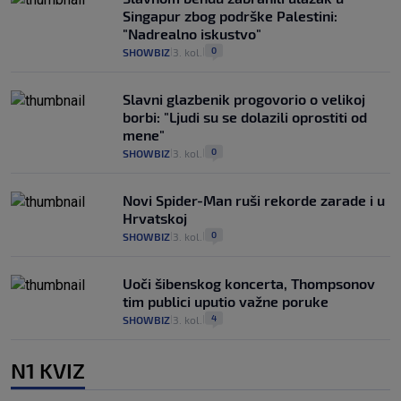
Singapur zbog podrške Palestini:
"Nadrealno iskustvo"
0
SHOWBIZ
3. kol.
|
|
Slavni glazbenik progovorio o velikoj
borbi: "Ljudi su se dolazili oprostiti od
mene"
0
SHOWBIZ
3. kol.
|
|
Novi Spider-Man ruši rekorde zarade i u
Hrvatskoj
0
SHOWBIZ
3. kol.
|
|
Uoči šibenskog koncerta, Thompsonov
tim publici uputio važne poruke
4
SHOWBIZ
3. kol.
|
|
N1 KVIZ