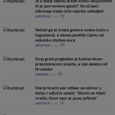
Je li bolje stalno držati klimu uključenom
ili je povremeno gasiti? Stručnjaci
otkrivaju kada ćete najviše uštedjeti
0
LIFESTYLE
4. kol.
|
|
Nekad ga je imala gotovo svaka kuća u
Jugoslaviji, a danas postiže cijenu od
nekoliko stotina eura
0
LIFESTYLE
5. kol.
|
|
Ovaj grad proglašen je kulinarskom
prijestolnicom svijeta, a nije daleko od
Hrvatske
0
COOKING
5. kol.
|
|
Stariji bračni par otišao na odmor u
Italiju i odlučio ostati: "Nismo se htjeli
vratiti, život nam je puno jeftiniji"
2
LIFESTYLE
4. kol.
|
|