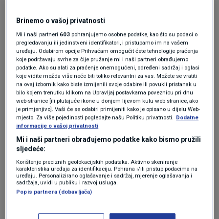
cijepljenjem inače, nismo ni mogli očekivati
Brinemo o vašoj privatnosti
bolji odaziv od onoga koji imamo.
Mi i naši partneri
603
pohranjujemo osobne podatke, kao što su podaci o
pregledavanju ili jedinstveni identifikatori, i pristupamo im na vašem
uređaju. Odabirom opcije Prihvaćam omogućit ćete tehnologije praćenja
"Mislimo da nije moguće, da bi se ostvario
koje podržavaju svrhe za čije pružanje mi i naši partneri obrađujemo
podatke. Ako su alati za praćenje onemogućeni, određeni sadržaj i oglasi
obuhvat cijepljenja koji imaju neke druge
koje vidite možda više neće biti toliko relevantni za vas. Možete se vratiti
na ovaj izbornik kako biste izmijenili svoje odabire ili povukli pristanak u
zemlje, poput Portugala, a to je velika šteta za
bilo kojem trenutku klikom na Upravljaj postavkama poveznicu pri dnu
web-stranice [ili plutajuće ikone u donjem lijevom kutu web stranice, ako
Hrvatsku jer s takvim zemljama se takmičimo
je primjenjivo]. Vaši će se odabiri primijeniti kako je opisano u dijelu Web-
mjesto. Za više pojedinosti pogledajte našu Politiku privatnosti.
Dodatne
u turističkoj sezoni", kaže.
informacije o vašoj privatnosti
Mi i naši partneri obrađujemo podatke kako bismo pružili
sljedeće:
"Ne očekujemo da bi mogli imati odaziv na
Korištenje preciznih geolokacijskih podataka. Aktivno skeniranje
cijepljenje u tako velikim postotcima, ali još
karakteristika uređaja za identifikaciju. Pohrana i/ili pristup podacima na
uređaju. Personalizirano oglašavanje i sadržaj, mjerenje oglašavanja i
sadržaja, uvidi u publiku i razvoj usluga.
nekoliko postotaka bismo mogli dobiti", govori.
Popis partnera (dobavljača)
Na pitanje o novom sloganu za testiranje