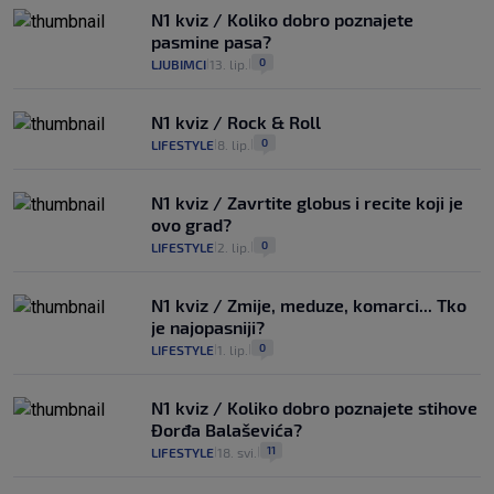
N1 kviz / Koliko dobro poznajete
pasmine pasa?
0
LJUBIMCI
13. lip.
|
|
N1 kviz / Rock & Roll
0
LIFESTYLE
8. lip.
|
|
N1 kviz / Zavrtite globus i recite koji je
ovo grad?
0
LIFESTYLE
2. lip.
|
|
N1 kviz / Zmije, meduze, komarci... Tko
je najopasniji?
0
LIFESTYLE
1. lip.
|
|
N1 kviz / Koliko dobro poznajete stihove
Đorđa Balaševića?
11
LIFESTYLE
18. svi.
|
|