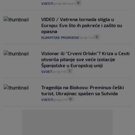
0
VIJESTI
prije 48 min.
|
|
VIDEO / Vatrena tornada stigla u
Europu: Evo što ih pokreće i zašto su
opasna
0
KLIMATSKE PROMJENE
prije 1 h
|
|
Vizionar ili "Crveni Orbán"? Kriza u Ceuti
otvorila pitanje sve veće izolacije
Španjolske u Europskoj uniji
1
SVIJET
prije 1 h
|
|
Tragedija na Biokovu: Preminuo češki
turist, Ukrajinac spašen sa Sutvida
0
VIJESTI
prije 1 h
|
|