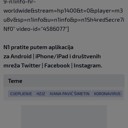
9-n1info-hr-
worldwide&stream=hp1400&t=0&player=m3
u8v&sp=n1info&u=n1info&p=n1Sh4redSecre7i
Nf0" video-id="4586077"]
N1 pratite putem aplikacija
za
Android
|
iPhone/iPad
i društvenih
mreža
Twitter
|
Facebook
|
Instagram.
Teme
CIJEPLJENJE
HZJZ
IVANA PAVIĆ ŠIMETIN
KORONAVIRUS