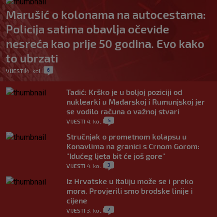
Marušić o kolonama na autocestama:
Policija satima obavlja očevide
nesreća kao prije 50 godina. Evo kako
to ubrzati
6
VIJESTI
4. kol.
|
|
Tadić: Krško je u boljoj poziciji od
nuklearki u Mađarskoj i Rumunjskoj jer
se vodilo računa o važnoj stvari
5
VIJESTI
4. kol.
|
|
Stručnjak o prometnom kolapsu u
Konavlima na granici s Crnom Gorom:
"Idućeg ljeta bit će još gore"
3
VIJESTI
4. kol.
|
|
Iz Hrvatske u Italiju može se i preko
mora. Provjerili smo brodske linije i
cijene
2
VIJESTI
3. kol.
|
|