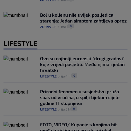
Bol u koljenu nije uvijek posljedica
starenja: Jedan simptom zahtijeva oprez
0
ZDRAVLJE
3. kol.
|
|
LIFESTYLE
Ovo su najbolji europski "drugi gradovi"
koje vrijedi posjetiti. Među njima i jedan
hrvatski
0
LIFESTYLE
prije 4 h
|
|
Prirodni fenomen u susjedstvu pruža
spas od vrućina, u špilji tijekom cijele
godine 11 stupnjeva
0
LIFESTYLE
prije 5 h
|
|
FOTO, VIDEO/ Kupanje s konjima hit
među turistima na hrvatskoj obali