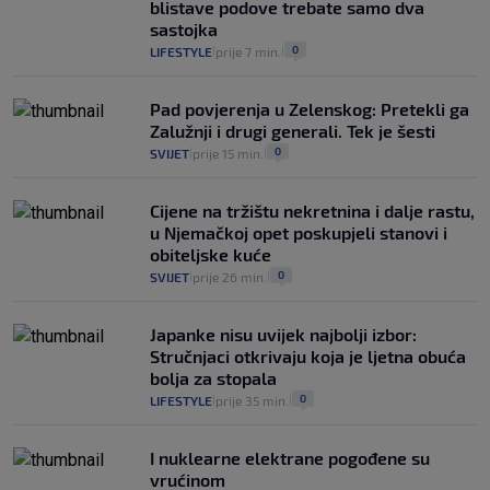
blistave podove trebate samo dva
25
VIJESTI
30. srp.
|
|
sastojka
0
LIFESTYLE
prije 7 min.
|
|
Pad povjerenja u Zelenskog: Pretekli ga
Zalužnji i drugi generali. Tek je šesti
0
SVIJET
prije 15 min.
|
|
Cijene na tržištu nekretnina i dalje rastu,
u Njemačkoj opet poskupjeli stanovi i
obiteljske kuće
0
SVIJET
prije 26 min.
|
|
Japanke nisu uvijek najbolji izbor:
Stručnjaci otkrivaju koja je ljetna obuća
bolja za stopala
0
LIFESTYLE
prije 35 min.
|
|
I nuklearne elektrane pogođene su
vrućinom