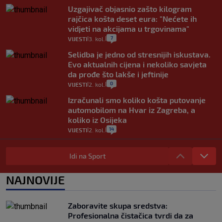
Uzgajivač objasnio zašto kilogram
rajčica košta deset eura: "Nećete ih
vidjeti na akcijama u trgovinama"
7
VIJESTI
3. kol.
|
|
Selidba je jedno od stresnijih iskustava.
Evo aktualnih cijena i nekoliko savjeta
da prođe što lakše i jeftinije
0
VIJESTI
2. kol.
|
|
Izračunali smo koliko košta putovanje
automobilom na Hvar iz Zagreba, a
koliko iz Osijeka
14
VIJESTI
2. kol.
|
|
"Kći je otišla na more, a zaboravila
zdravstvenu iskaznicu". Kakva su prava
Idi na Sport
pacijenata izvan mjesta prebivališta?
1
VIJESTI
1. kol.
NAJNOVIJE
|
|
Provjerili smo "što ćemo onda" ako
Plenković na 15 dana ukine mjere: "Ne bi
Zaboravite skupa sredstva:
se dogodilo ništa. Vlada se zaljubila u te
Profesionalna čistačica tvrdi da za
intervencije"