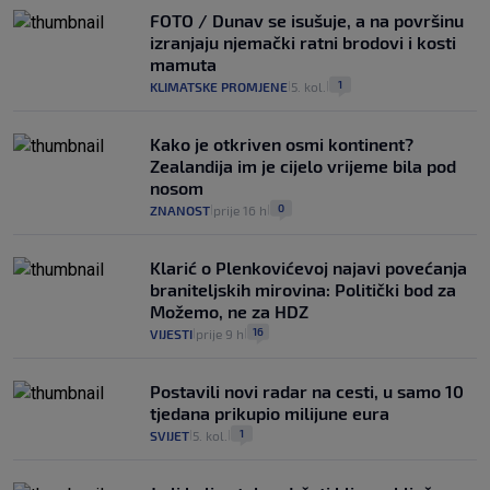
FOTO / Dunav se isušuje, a na površinu
izranjaju njemački ratni brodovi i kosti
mamuta
1
KLIMATSKE PROMJENE
5. kol.
|
|
Kako je otkriven osmi kontinent?
Zealandija im je cijelo vrijeme bila pod
nosom
0
ZNANOST
prije 16 h
|
|
Klarić o Plenkovićevoj najavi povećanja
braniteljskih mirovina: Politički bod za
Možemo, ne za HDZ
16
VIJESTI
prije 9 h
|
|
Postavili novi radar na cesti, u samo 10
tjedana prikupio milijune eura
1
SVIJET
5. kol.
|
|