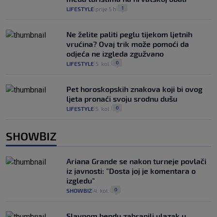
1
LIFESTYLE
prije 5 h
|
|
Ne želite paliti peglu tijekom ljetnih
vrućina? Ovaj trik može pomoći da
odjeća ne izgleda zgužvano
0
LIFESTYLE
5. kol.
|
|
Pet horoskopskih znakova koji bi ovog
ljeta pronaći svoju srodnu dušu
0
LIFESTYLE
5. kol.
|
|
SHOWBIZ
Ariana Grande se nakon turneje povlači
iz javnosti: "Dosta joj je komentara o
izgledu"
0
SHOWBIZ
4. kol.
|
|
Slavnom bendu zabranili ulazak u