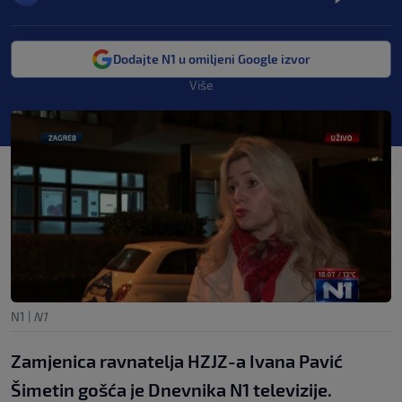
Dodajte N1 u omiljeni Google izvor
Više
N1
|
N1
Zamjenica ravnatelja HZJZ-a Ivana Pavić
Šimetin gošća je Dnevnika N1 televizije.