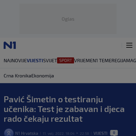
Oglas
NAJNOVIJE
VIJESTI
SVIJET
VRIJEME
N1 TEME
REGIJA
MAG
Crna Kronika
Ekonomija
Pavić Šimetin o testiranju
učenika: Test je zabavan i djeca
rado čekaju rezultat
0
N1 Hrvatska
VIJESTI
11. velj. 2022. 18:04
22:58
|
>
|
|