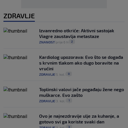
ZDRAVLJE
Izvanredno otkriće: Aktivni sastojak
Viagre zaustavlja metastaze
2
ZNANOST
prije 6 h
|
|
Kardiolog upozorava: Evo što se događa
s krvnim tlakom ako dugo boravite na
vrućini
0
ZDRAVLJE
5. kol.
|
|
Toplinski valovi jače pogađaju žene nego
muškarce. Evo zašto
1
ZDRAVLJE
3. kol.
|
|
Ovo je najnezdravije ulje za kuhanje, a
gotovo svi ga koriste svaki dan
3
ZDRAVLJE
3. kol.
|
|