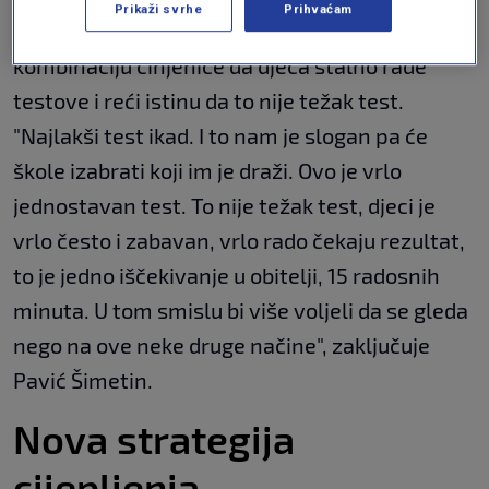
Prikaži svrhe
Prihvaćam
učenika, kaže kako su htjeli napraviti
kombinaciju činjenice da djeca stalno rade
testove i reći istinu da to nije težak test.
"Najlakši test ikad. I to nam je slogan pa će
škole izabrati koji im je draži. Ovo je vrlo
jednostavan test. To nije težak test, djeci je
vrlo često i zabavan, vrlo rado čekaju rezultat,
to je jedno iščekivanje u obitelji, 15 radosnih
minuta. U tom smislu bi više voljeli da se gleda
nego na ove neke druge načine", zaključuje
Pavić Šimetin.
Nova strategija
cijepljenja