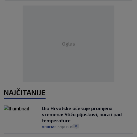
Oglas
NAJČITANIJE
Dio Hrvatske očekuje promjena
vremena: Stižu pljuskovi, bura i pad
temperature
0
VRIJEME
prije 15 h
|
|