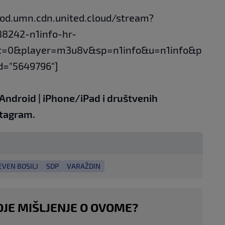
vod.umn.cdn.united.cloud/stream?
88242-n1info-hr-
t=0&player=m3u8v&sp=n1info&u=n1info&p
d="5649796"]
Android
|
iPhone/iPad
i društvenih
tagram.
EVEN BOSILJ
SDP
VARAŽDIN
OJE MIŠLJENJE O OVOME?