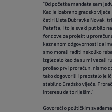
"Od početka mandata sam jedva
Kad je izabrano gradsko vijeće 
četiri Lista Dubravke Novak, tr
Patafta, i to je svaki put bilo 
fondove za projekt u proračun
kaznenom odgovornosti da ima
smo morali raditi nekoliko reba
izgledalo kao da su mi vezali r
prošao prvi proračun, nismo dob
tako dogovorili i preostalo je 
stabilno Gradsko vijeće. Prorač
interesu da to riješim."
Govoreći o političkim svađama,