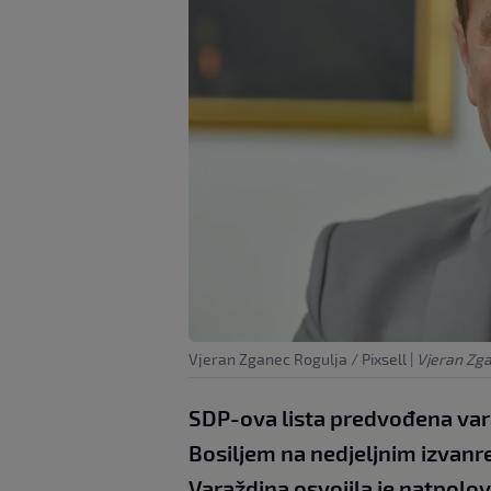
Vjeran Zganec Rogulja / Pixsell
|
Vjeran Zga
SDP-ova lista predvođena v
Bosiljem na nedjeljnim izvanr
Varaždina osvojila je natpol