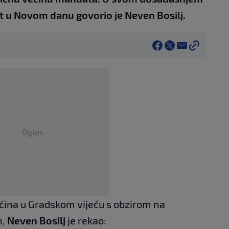
t u Novom danu govorio je Neven Bosilj.
Oglas
ećina u Gradskom vijeću s obzirom na
n,
Neven Bosilj
je rekao: