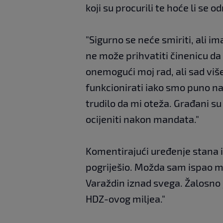
koji su procurili te hoće li se od
"Sigurno se neće smiriti, ali im
ne može prihvatiti činenicu da 
onemogući moj rad, ali sad vi
funkcionirati iako smo puno napr
trudilo da mi oteža. Građani su
ocijeniti nakon mandata."
Komentirajući uređenje stana i 
pogriješio. Možda sam ispao m
Varaždin iznad svega. Žalosno j
HDZ-ovog miljea."