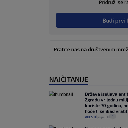
Pridruži se r
Budi prvi 
Pratite nas na društvenim mr
NAJČITANIJE
Država iseljava antif
Zgradu vrijednu mili
koriste 70 godina, n
hoće li se ikad vratit
1
VIJESTI
prije 5 h
|
|