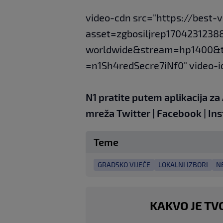
video-cdn src="https://best-
asset=zgbosiljrep1704231238
worldwide&stream=hp1400&
=n1Sh4redSecre7iNf0" video-i
N1 pratite putem aplikacija za
mreža
Twitter
|
Facebook
|
Ins
Teme
GRADSKO VIJEĆE
LOKALNI IZBORI
N
KAKVO JE TV