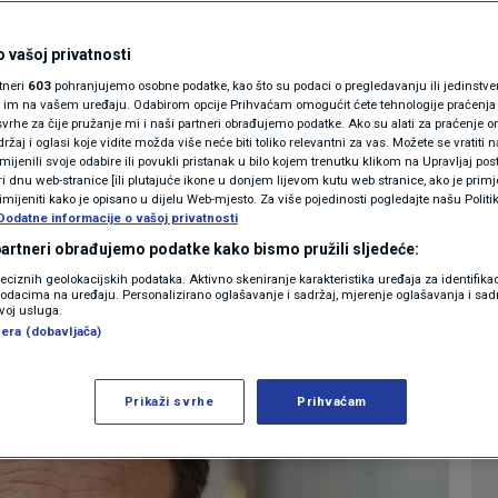
radonačelnik: Možda
MAGAZIN
N1 KOMENTAR
 vašoj privatnosti
gup, ali nisam
rtneri
603
pohranjujemo osobne podatke, kao što su podaci o pregledavanju ili jedinstveni 
KOLUMNE
o im na vašem uređaju. Odabirom opcije Prihvaćam omogućit ćete tehnologije praćenja
vrhe za čije pružanje mi i naši partneri obrađujemo podatke. Ako su alati za praćenje
žaj i oglasi koje vidite možda više neće biti toliko relevantni za vas. Možete se vratiti n
N1(DIS)INFO
zmijenili svoje odabire ili povukli pristanak u bilo kojem trenutku klikom na Upravljaj p
i dnu web-stranice [ili plutajuće ikone u donjem lijevom kutu web stranice, ako je primje
0
09:54
VIJESTI
komentara
|
|
KLIMATSKE PROMJENE
rimijeniti kako je opisano u dijelu Web-mjesto. Za više pojedinosti pogledajte našu Politi
Dodatne informacije o vašoj privatnosti
FOTO
 partneri obrađujemo podatke kako bismo pružili sljedeće:
Više
reciznih geolokacijskih podataka. Aktivno skeniranje karakteristika uređaja za identifika
p podacima na uređaju. Personalizirano oglašavanje i sadržaj, mjerenje oglašavanja i sadr
VIDEO
zvoj usluga.
era (dobavljača)
Prikaži svrhe
Prihvaćam