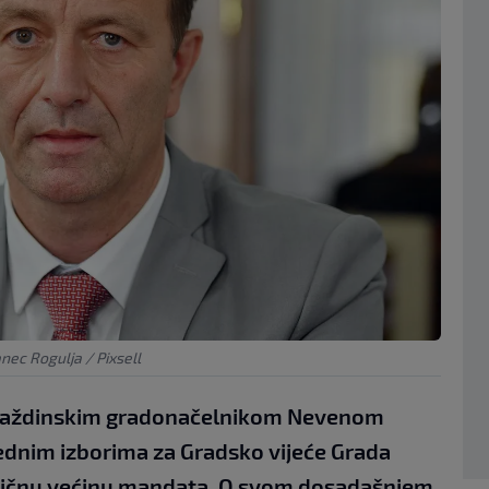
nec Rogulja / Pixsell
araždinskim gradonačelnikom Nevenom
ednim izborima za Gradsko vijeće Grada
ovičnu većinu mandata. O svom dosadašnjem