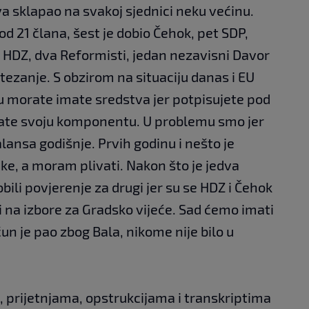
 sklapao na svakoj sjednici neku većinu.
od 21 člana, šest je dobio Čehok, pet SDP,
i HDZ, dva Reformisti, jedan nezavisni Davor
natezanje. S obzirom na situaciju danas i EU
u morate imate sredstva jer potpisujete pod
te svoju komponentu. U problemu smo jer
lansa godišnje. Prvih godinu i nešto je
uke, a moram plivati. Nakon što je jedva
ili povjerenje za drugi jer su se HDZ i Čehok
ići na izbore za Gradsko vijeće. Sad ćemo imati
un je pao zbog Bala, nikome nije bilo u
 prijetnjama, opstrukcijama i transkriptima