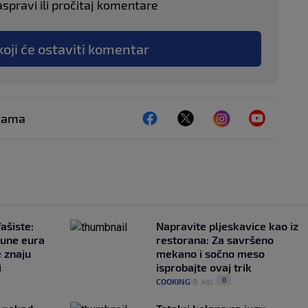
aspravi ili pročitaj komentare
koji će ostaviti komentar
ežama
ašiste:
Napravite pljeskavice kao iz
june eura
restorana: Za savršeno
e znaju
mekano i sočno meso
i
isprobajte ovaj trik
0
COOKING
8. kol.
|
|