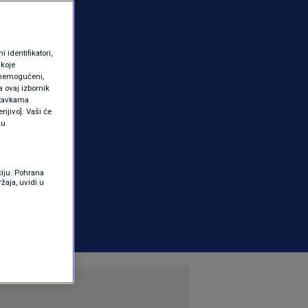
identifikatori,
 koje
 onemogućeni,
a ovaj izbornik
ostavkama
njivo]. Vaši će
ku
ciju. Pohrana
žaja, uvidi u