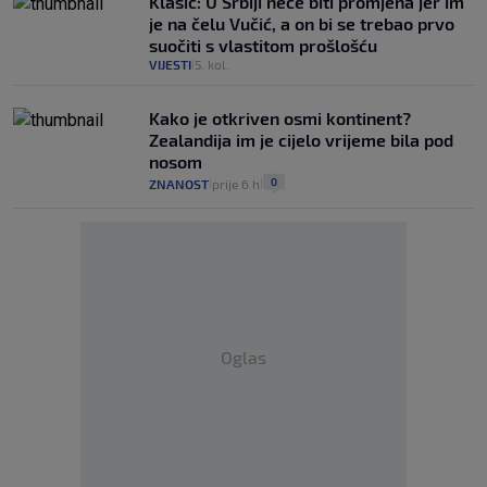
Klasić: U Srbiji neće biti promjena jer im
je na čelu Vučić, a on bi se trebao prvo
suočiti s vlastitom prošlošću
VIJESTI
5. kol.
|
Kako je otkriven osmi kontinent?
Zealandija im je cijelo vrijeme bila pod
nosom
0
ZNANOST
prije 6 h
|
|
Oglas