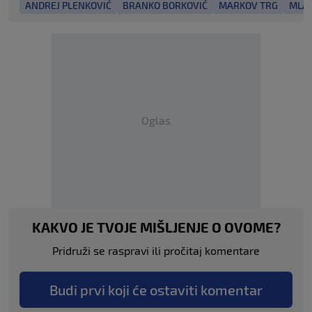
ANDREJ PLENKOVIĆ
BRANKO BORKOVIĆ
MARKOV TRG
MLAD
Oglas
KAKVO JE TVOJE MIŠLJENJE O OVOME?
Pridruži se raspravi ili pročitaj komentare
Budi prvi koji će ostaviti komentar