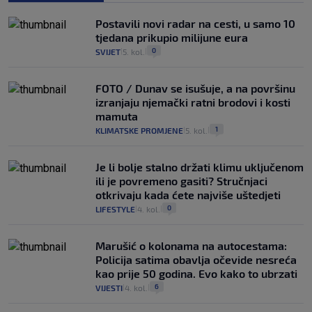
Postavili novi radar na cesti, u samo 10
tjedana prikupio milijune eura
0
SVIJET
5. kol.
|
|
FOTO / Dunav se isušuje, a na površinu
izranjaju njemački ratni brodovi i kosti
mamuta
1
KLIMATSKE PROMJENE
5. kol.
|
|
Je li bolje stalno držati klimu uključenom
ili je povremeno gasiti? Stručnjaci
otkrivaju kada ćete najviše uštedjeti
0
LIFESTYLE
4. kol.
|
|
Marušić o kolonama na autocestama:
Policija satima obavlja očevide nesreća
kao prije 50 godina. Evo kako to ubrzati
6
VIJESTI
4. kol.
|
|