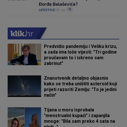
Đorđa Balaševića?
11
LIFESTYLE
18. svi.
|
|
Predvidio pandemiju i Veliku krizu,
a sada ima loše vijesti: "Tri godine
proučavam to i iskreno sam
zabrinut"
Znanstvenik detaljno objasnio
kako se treba uništiti asteroid koji
prijeti razoriti Zemlju: "To je jedini
način"
Tijana u moru isprobala
"menstrualni kupaći" i zapanjila
mnoge: "Bila sam preko 4 sata na
plaži..."