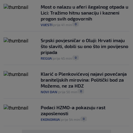
Most o nalazu u aferi ilegalnog otpada u
Lici: Tražimo hitnu sanaciju i kazneni
progon svih odgovornih
0
VIJESTI
prije 41 min
|
|
Srpski povjesničar o Oluji: Hrvati imaju
što slaviti, dobili su ono što im povijesno
pripada
0
REGIJA
prije 45 min
|
|
Klarić o Plenkovićevoj najavi povećanja
braniteljskih mirovina: Politički bod za
Možemo, ne za HDZ
0
NOVI DAN
prije 50 min
|
|
Podaci HZMO-a pokazuju rast
zaposlenosti
0
EKONOMIJA
prije 54 min
|
|