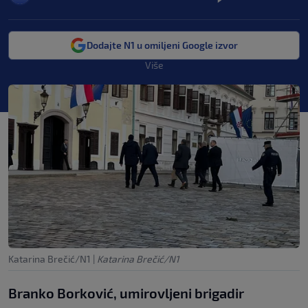
Dodajte N1 u omiljeni Google izvor
Više
Katarina Brečić/N1
|
Katarina Brečić/N1
Branko Borković, umirovljeni brigadir