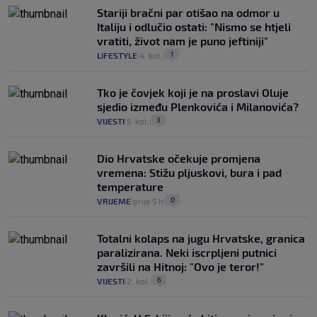
Stariji bračni par otišao na odmor u
Italiju i odlučio ostati: "Nismo se htjeli
vratiti, život nam je puno jeftiniji"
1
LIFESTYLE
4. kol.
|
|
Tko je čovjek koji je na proslavi Oluje
sjedio između Plenkovića i Milanovića?
3
VIJESTI
5. kol.
|
|
Dio Hrvatske očekuje promjena
vremena: Stižu pljuskovi, bura i pad
temperature
0
VRIJEME
prije 5 h
|
|
Totalni kolaps na jugu Hrvatske, granica
paralizirana. Neki iscrpljeni putnici
završili na Hitnoj: "Ovo je teror!"
6
VIJESTI
2. kol.
|
|