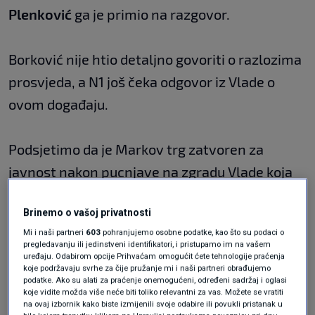
Plenković
ga je primio na razgovor.
Borković nije htio detaljno govoriti o razlozima
prosvjeda, a N1 još čeka odgovor iz Vlade o
ovom događaju.
Podsjetimo da je Markov trg zatvoren za
javnost nakon pucnjave na zgradu Vlade koja
se dogodilo prije dvije godine, pri čemu je
Brinemo o vašoj privatnosti
ranjen policajac.
Mi i naši partneri
603
pohranjujemo osobne podatke, kao što su podaci o
pregledavanju ili jedinstveni identifikatori, i pristupamo im na vašem
uređaju. Odabirom opcije Prihvaćam omogućit ćete tehnologije praćenja
Također, Markov trg je ograđen ogradom od tog
koje podržavaju svrhe za čije pružanje mi i naši partneri obrađujemo
podatke. Ako su alati za praćenje onemogućeni, određeni sadržaj i oglasi
događaja, a tijekom prosvjeda roditelja
koje vidite možda više neće biti toliko relevantni za vas. Možete se vratiti
odgajatelja su se premiještale ograde za
na ovaj izbornik kako biste izmijenili svoje odabire ili povukli pristanak u