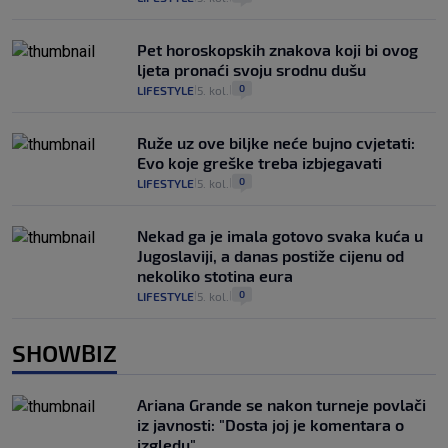
Pet horoskopskih znakova koji bi ovog
ljeta pronaći svoju srodnu dušu
0
LIFESTYLE
5. kol.
|
|
Ruže uz ove biljke neće bujno cvjetati:
Evo koje greške treba izbjegavati
0
LIFESTYLE
5. kol.
|
|
Nekad ga je imala gotovo svaka kuća u
Jugoslaviji, a danas postiže cijenu od
nekoliko stotina eura
0
LIFESTYLE
5. kol.
|
|
SHOWBIZ
Ariana Grande se nakon turneje povlači
iz javnosti: "Dosta joj je komentara o
izgledu"