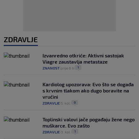
ZDRAVLJE
Izvanredno otkriće: Aktivni sastojak
Viagre zaustavlja metastaze
1
ZNANOST
prije 6 h
|
|
Kardiolog upozorava: Evo što se događa
s krvnim tlakom ako dugo boravite na
vrućini
0
ZDRAVLJE
5. kol.
|
|
Toplinski valovi jače pogađaju žene nego
muškarce. Evo zašto
1
ZDRAVLJE
3. kol.
|
|