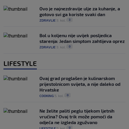
Ovo je najnezdravije ulje za kuhanje, a
gotovo svi ga koriste svaki dan
3
ZDRAVLJE
3. kol.
|
|
Bol u koljenu nije uvijek posljedica
starenja: Jedan simptom zahtijeva oprez
0
ZDRAVLJE
3. kol.
|
|
LIFESTYLE
Ovaj grad proglašen je kulinarskom
prijestolnicom svijeta, a nije daleko od
Hrvatske
0
COOKING
5. kol.
|
|
Ne želite paliti peglu tijekom ljetnih
vrućina? Ovaj trik može pomoći da
odjeća ne izgleda zgužvano
0
LIFESTYLE
5. kol.
|
|