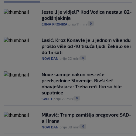
Analitičar o Mostu: Oni su u yin-yang
Jeste li je vidjeli? Kod Vodica nestala 82-
poziciji i imaju drugog najpoznatijeg
godišnjakinja
bravara u povijesti Hrvatske
0
CRNA KRONIKA
prije 11 min
|
|
16
VIJESTI
30. srp.
|
|
Lasić: Kroz Konavle je u jednom vikendu
prošlo više od 40 tisuća ljudi, čekalo se i
do 15 sati
0
NOVI DAN
prije 22 min
|
|
Nove sumnje nakon nesreće
predsjednice Slovenije. Bivši šef
obavještajaca: Treba reći tko su bile
suputnice
0
SVIJET
prije 27 min
|
|
Milavić: Trump zamišlja pregovore SAD-
a i Irana
0
NOVI DAN
prije 38 min
|
|