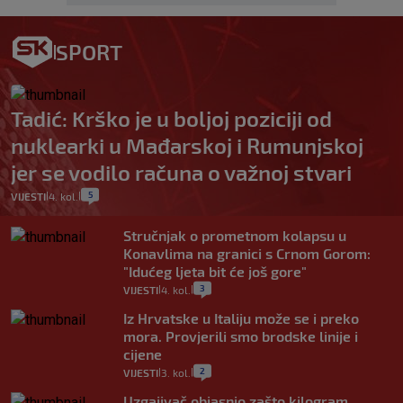
SPORT
Tadić: Krško je u boljoj poziciji od
nuklearki u Mađarskoj i Rumunjskoj
jer se vodilo računa o važnoj stvari
5
VIJESTI
4. kol.
|
|
Stručnjak o prometnom kolapsu u
Konavlima na granici s Crnom Gorom:
"Idućeg ljeta bit će još gore"
3
VIJESTI
4. kol.
|
|
Iz Hrvatske u Italiju može se i preko
mora. Provjerili smo brodske linije i
cijene
2
VIJESTI
3. kol.
|
|
Uzgajivač objasnio zašto kilogram