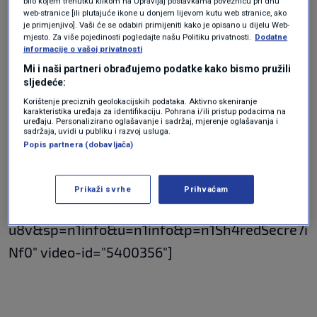
bilo kojem trenutku klikom na Upravljaj postavkama poveznicu pri dnu
potrebe prosvjeda pa nije poznato kako je
web-stranice [ili plutajuće ikone u donjem lijevom kutu web stranice, ako
je primjenjivo]. Vaši će se odabiri primijeniti kako je opisano u dijelu Web-
Mladi Jastreb ušao prosvjedovati u ograđeni
mjesto. Za više pojedinosti pogledajte našu Politiku privatnosti.
Dodatne
informacije o vašoj privatnosti
prostor.
Mi i naši partneri obrađujemo podatke kako bismo pružili
sljedeće:
Korištenje preciznih geolokacijskih podataka. Aktivno skeniranje
karakteristika uređaja za identifikaciju. Pohrana i/ili pristup podacima na
video-cdn src="https://best-
uređaju. Personalizirano oglašavanje i sadržaj, mjerenje oglašavanja i
sadržaja, uvidi u publiku i razvoj usluga.
vod.umn.cdn.united.cloud/stream?
Popis partnera (dobavljača)
asset=zgmladijastrebvonvj1202301110839282
54-n1info-hr-
Prikaži svrhe
Prihvaćam
worldwide&stream=hp1400&t=0&player=m3
u8v&sp=n1info&u=n1info&p=n1Sh4redSecre7i
Nf0" video-id="5400356"]