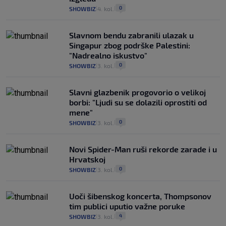
0
SHOWBIZ
4. kol.
|
|
Slavnom bendu zabranili ulazak u
Singapur zbog podrške Palestini:
"Nadrealno iskustvo"
0
SHOWBIZ
3. kol.
|
|
Slavni glazbenik progovorio o velikoj
borbi: "Ljudi su se dolazili oprostiti od
mene"
0
SHOWBIZ
3. kol.
|
|
Novi Spider-Man ruši rekorde zarade i u
Hrvatskoj
0
SHOWBIZ
3. kol.
|
|
Uoči šibenskog koncerta, Thompsonov
tim publici uputio važne poruke
4
SHOWBIZ
3. kol.
|
|