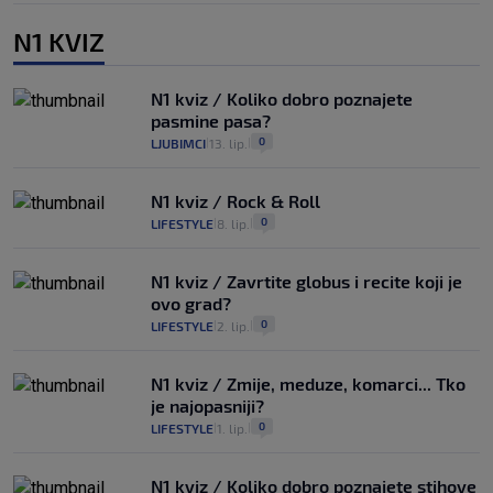
N1 KVIZ
N1 kviz / Koliko dobro poznajete
pasmine pasa?
0
LJUBIMCI
13. lip.
|
|
N1 kviz / Rock & Roll
0
LIFESTYLE
8. lip.
|
|
N1 kviz / Zavrtite globus i recite koji je
ovo grad?
0
LIFESTYLE
2. lip.
|
|
N1 kviz / Zmije, meduze, komarci... Tko
je najopasniji?
0
LIFESTYLE
1. lip.
|
|
N1 kviz / Koliko dobro poznajete stihove