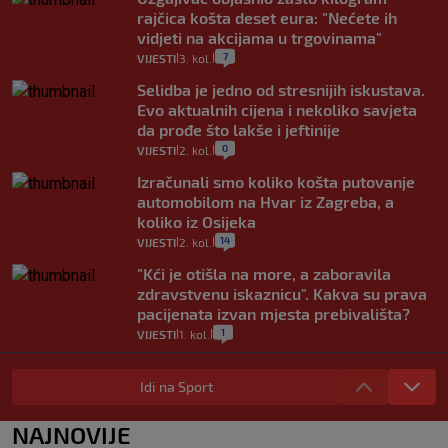
rajčica košta deset eura: "Nećete ih
vidjeti na akcijama u trgovinama"
7
VIJESTI
3. kol.
|
|
Selidba je jedno od stresnijih iskustava.
Evo aktualnih cijena i nekoliko savjeta
da prođe što lakše i jeftinije
0
VIJESTI
2. kol.
|
|
Izračunali smo koliko košta putovanje
automobilom na Hvar iz Zagreba, a
koliko iz Osijeka
14
VIJESTI
2. kol.
|
|
"Kći je otišla na more, a zaboravila
zdravstvenu iskaznicu". Kakva su prava
pacijenata izvan mjesta prebivališta?
1
VIJESTI
1. kol.
|
|
Provjerili smo "što ćemo onda" ako
Plenković na 15 dana ukine mjere: "Ne bi
Idi na Sport
se dogodilo ništa. Vlada se zaljubila u te
intervencije"
NAJNOVIJE
25
VIJESTI
30. srp.
|
|