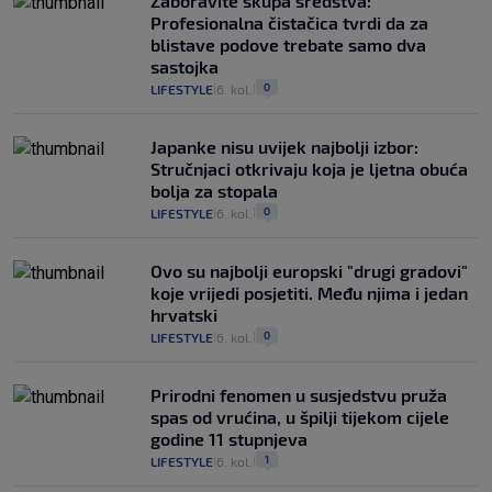
Zaboravite skupa sredstva:
Profesionalna čistačica tvrdi da za
blistave podove trebate samo dva
sastojka
0
LIFESTYLE
6. kol.
|
|
Japanke nisu uvijek najbolji izbor:
Stručnjaci otkrivaju koja je ljetna obuća
bolja za stopala
0
LIFESTYLE
6. kol.
|
|
Ovo su najbolji europski "drugi gradovi"
koje vrijedi posjetiti. Među njima i jedan
hrvatski
0
LIFESTYLE
6. kol.
|
|
Prirodni fenomen u susjedstvu pruža
spas od vrućina, u špilji tijekom cijele
godine 11 stupnjeva
1
LIFESTYLE
6. kol.
|
|