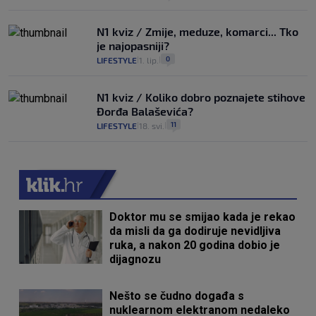
N1 kviz / Zmije, meduze, komarci... Tko
je najopasniji?
0
LIFESTYLE
1. lip.
|
|
N1 kviz / Koliko dobro poznajete stihove
Đorđa Balaševića?
11
LIFESTYLE
18. svi.
|
|
Doktor mu se smijao kada je rekao
da misli da ga dodiruje nevidljiva
ruka, a nakon 20 godina dobio je
dijagnozu
Nešto se čudno događa s
nuklearnom elektranom nedaleko