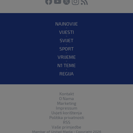
NAJNOVIJE
VIJESTI
SVIJET
SPORT
VRIJEME
N1 TEME
REGIJA
Kontakt
O Nama
Marketing
Impressum
Uvjeti korištenja
Politika privatnosti
RSS
Vaše primjedbe
Member of
United Media
- Copyright 2026