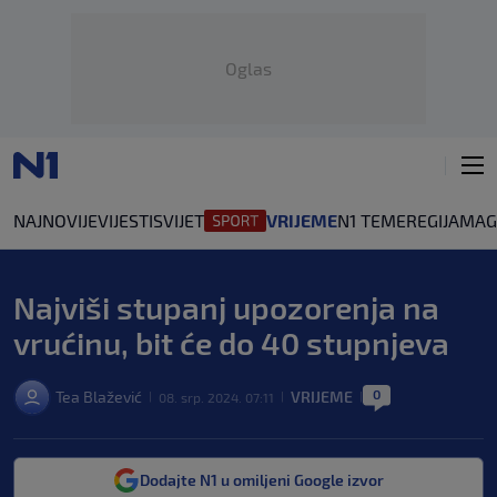
Oglas
NAJNOVIJE
VIJESTI
SVIJET
VRIJEME
N1 TEME
REGIJA
MAG
Najviši stupanj upozorenja na
vrućinu, bit će do 40 stupnjeva
0
Tea Blažević
VRIJEME
08. srp. 2024. 07:11
|
|
|
Dodajte N1 u omiljeni Google izvor