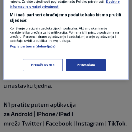
pljuskova s grmljavinom. Na moru pretežno
mjesto. Za više pojedinosti pogledajte našu Politiku privatnosti.
Dodatne
informacije o vašoj privatnosti
sunčano, u skladu s tim, sve toplije. Od srijede
Mi i naši partneri obrađujemo podatke kako bismo pružili
će biti na snazi i najviši, crveni stupanj
sljedeće:
upozorenja na vrućinu za riječku, splitsku i
Korištenje preciznih geolokacijskih podataka. Aktivno skeniranje
karakteristika uređaja za identifikaciju. Pohrana i/ili pristup podacima na
uređaju. Personalizirano oglašavanje i sadržaj, mjerenje oglašavanja i
dubrovačku regiju.
sadržaja, uvidi u publiku i razvoj usluga.
Popis partnera (dobavljača)
Vrućina će se nastaviti i u drugom dijelu tjedna.
Prikaži svrhe
Prihvaćam
U drugom smo ovogodišnjem
toplinskom valu
.
Temperature će lokalno rasti i do 40 stupnjeva
u nastavku tjedna.
N1 pratite putem aplikacija
za
Android
|
iPhone/iPad
i
mreža
Twitter
|
Facebook
|
Instagram
|
TikTok
.