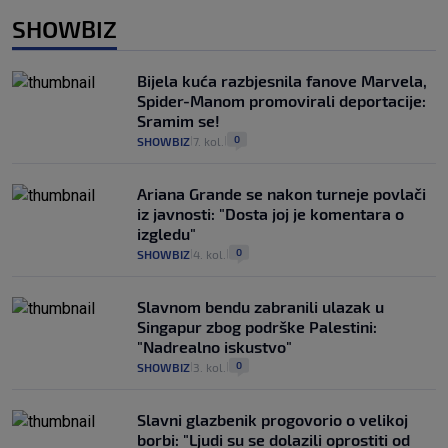
SHOWBIZ
Bijela kuća razbjesnila fanove Marvela,
Spider-Manom promovirali deportacije:
Sramim se!
0
SHOWBIZ
7. kol.
|
|
Ariana Grande se nakon turneje povlači
iz javnosti: "Dosta joj je komentara o
izgledu"
0
SHOWBIZ
4. kol.
|
|
Slavnom bendu zabranili ulazak u
Singapur zbog podrške Palestini:
"Nadrealno iskustvo"
0
SHOWBIZ
3. kol.
|
|
Slavni glazbenik progovorio o velikoj
borbi: "Ljudi su se dolazili oprostiti od