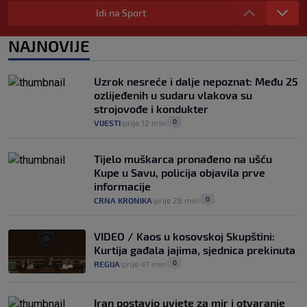
Evo aktualnih cijena i nekoliko savjeta
Idi na Sport
da prođe što lakše i jeftinije
0
VIJESTI
2. kol.
NAJNOVIJE
|
|
Izračunali smo koliko košta putovanje
automobilom na Hvar iz Zagreba, a
Uzrok nesreće i dalje nepoznat: Među 25
koliko iz Osijeka
ozlijeđenih u sudaru vlakova su
14
VIJESTI
2. kol.
|
|
strojovođe i kondukter
0
VIJESTI
prije 12 min
|
|
Tijelo muškarca pronađeno na ušću
Kupe u Savu, policija objavila prve
informacije
0
CRNA KRONIKA
prije 28 min
|
|
VIDEO / Kaos u kosovskoj Skupštini:
Kurtija gađala jajima, sjednica prekinuta
0
REGIJA
prije 47 min
|
|
Iran postavio uvjete za mir i otvaranje