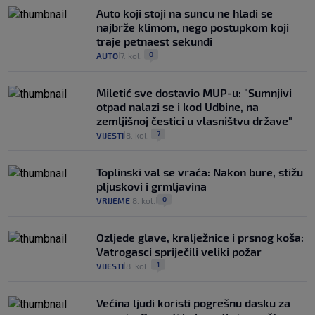
Auto koji stoji na suncu ne hladi se
najbrže klimom, nego postupkom koji
traje petnaest sekundi
0
AUTO
7. kol.
|
|
Miletić sve dostavio MUP-u: "Sumnjivi
otpad nalazi se i kod Udbine, na
zemljišnoj čestici u vlasništvu države"
7
VIJESTI
8. kol.
|
|
Toplinski val se vraća: Nakon bure, stižu
pljuskovi i grmljavina
0
VRIJEME
8. kol.
|
|
Ozljede glave, kralježnice i prsnog koša:
Vatrogasci spriječili veliki požar
1
VIJESTI
8. kol.
|
|
Većina ljudi koristi pogrešnu dasku za