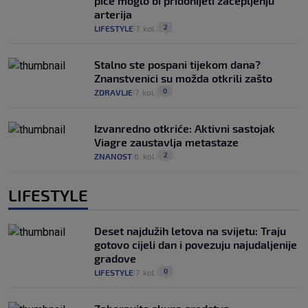
piće moglo bi pridonijeti začepljenju
arterija
2
LIFESTYLE
7. kol.
|
|
Stalno ste pospani tijekom dana?
Znanstvenici su možda otkrili zašto
0
ZDRAVLJE
7. kol.
|
|
Izvanredno otkriće: Aktivni sastojak
Viagre zaustavlja metastaze
2
ZNANOST
6. kol.
|
|
LIFESTYLE
Deset najdužih letova na svijetu: Traju
gotovo cijeli dan i povezuju najudaljenije
gradove
0
LIFESTYLE
7. kol.
|
|