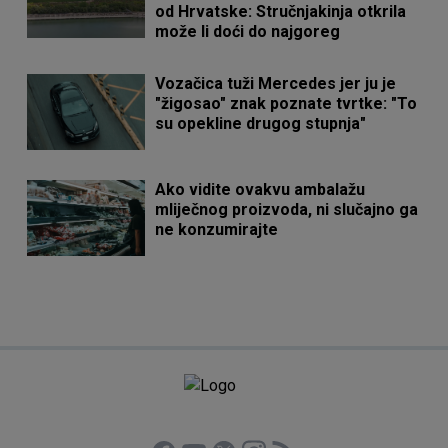
od Hrvatske: Stručnjakinja otkrila
može li doći do najgoreg
Vozačica tuži Mercedes jer ju je
"žigosao" znak poznate tvrtke: "To
su opekline drugog stupnja"
Ako vidite ovakvu ambalažu
mliječnog proizvoda, ni slučajno ga
ne konzumirajte