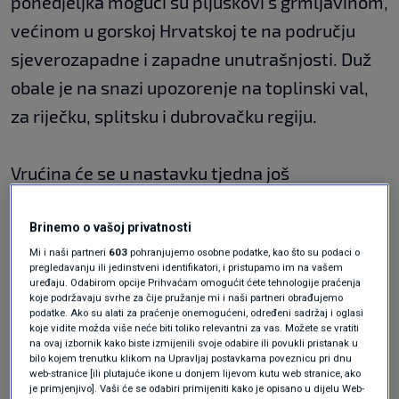
ponedjeljka mogući su pljuskovi s grmljavinom,
većinom u gorskoj Hrvatskoj te na području
sjeverozapadne i zapadne unutrašnjosti. Duž
obale je na snazi upozorenje na toplinski val,
za riječku, splitsku i dubrovačku regiju.
Vrućina će se u nastavku tjedna još
intenzivirati. Ipak, ni utorak neće biti posve
stabilan. I sutra u unutrašnjosti može biti
Brinemo o vašoj privatnosti
Mi i naši partneri
603
pohranjujemo osobne podatke, kao što su podaci o
prolaznih pljuskova s grmljavinom, većinom
pregledavanju ili jedinstveni identifikatori, i pristupamo im na vašem
uređaju. Odabirom opcije Prihvaćam omogućit ćete tehnologije praćenja
poslijepodne.
koje podržavaju svrhe za čije pružanje mi i naši partneri obrađujemo
podatke. Ako su alati za praćenje onemogućeni, određeni sadržaj i oglasi
koje vidite možda više neće biti toliko relevantni za vas. Možete se vratiti
I tijekom srijede će lokalno na kopnu biti
na ovaj izbornik kako biste izmijenili svoje odabire ili povukli pristanak u
bilo kojem trenutku klikom na Upravljaj postavkama poveznicu pri dnu
razvoja naoblake, moguće u i prolaznih
web-stranice [ili plutajuće ikone u donjem lijevom kutu web stranice, ako
je primjenjivo]. Vaši će se odabiri primijeniti kako je opisano u dijelu Web-