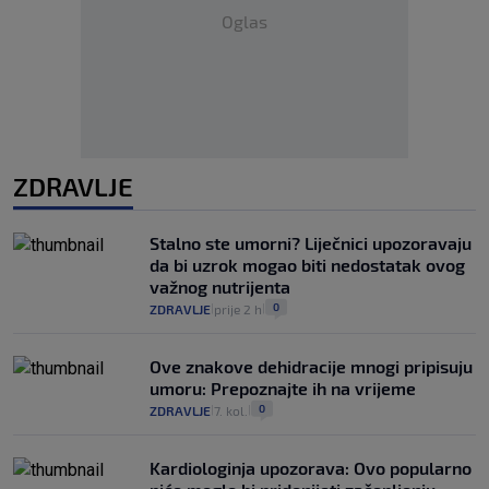
Oglas
ZDRAVLJE
Stalno ste umorni? Liječnici upozoravaju
da bi uzrok mogao biti nedostatak ovog
važnog nutrijenta
0
ZDRAVLJE
prije 2 h
|
|
Ove znakove dehidracije mnogi pripisuju
umoru: Prepoznajte ih na vrijeme
0
ZDRAVLJE
7. kol.
|
|
Kardiologinja upozorava: Ovo popularno