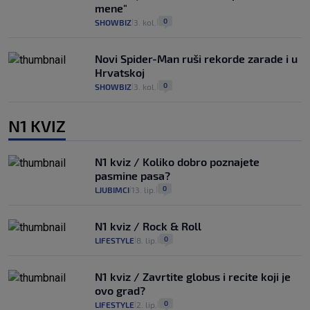
mene"
0
SHOWBIZ
3. kol.
|
|
Novi Spider-Man ruši rekorde zarade i u
Hrvatskoj
0
SHOWBIZ
3. kol.
|
|
N1 KVIZ
N1 kviz / Koliko dobro poznajete
pasmine pasa?
0
LJUBIMCI
13. lip.
|
|
N1 kviz / Rock & Roll
0
LIFESTYLE
8. lip.
|
|
N1 kviz / Zavrtite globus i recite koji je
ovo grad?
0
LIFESTYLE
2. lip.
|
|