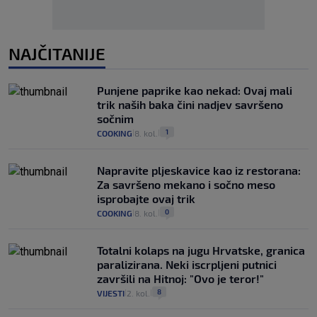
NAJČITANIJE
Punjene paprike kao nekad: Ovaj mali
trik naših baka čini nadjev savršeno
sočnim
1
COOKING
8. kol.
|
|
Napravite pljeskavice kao iz restorana:
Za savršeno mekano i sočno meso
isprobajte ovaj trik
0
COOKING
8. kol.
|
|
Totalni kolaps na jugu Hrvatske, granica
paralizirana. Neki iscrpljeni putnici
završili na Hitnoj: "Ovo je teror!"
8
VIJESTI
2. kol.
|
|