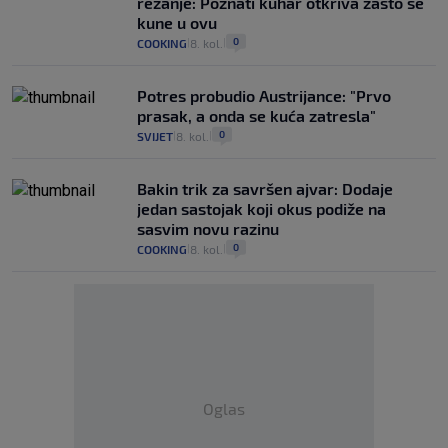
rezanje: Poznati kuhar otkriva zašto se
kune u ovu
0
COOKING
8. kol.
|
|
Potres probudio Austrijance: "Prvo
prasak, a onda se kuća zatresla"
0
SVIJET
8. kol.
|
|
Bakin trik za savršen ajvar: Dodaje
jedan sastojak koji okus podiže na
sasvim novu razinu
0
COOKING
8. kol.
|
|
Oglas