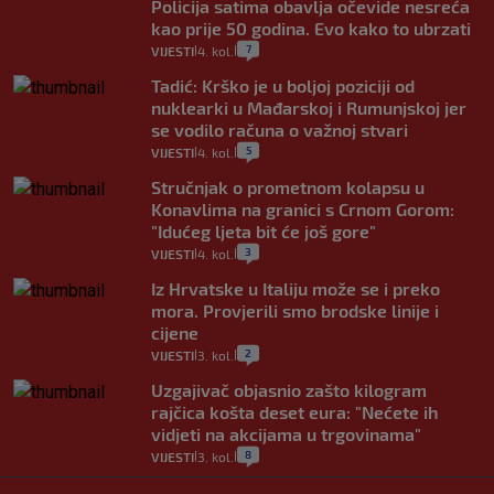
Policija satima obavlja očevide nesreća
kao prije 50 godina. Evo kako to ubrzati
7
VIJESTI
4. kol.
|
|
Tadić: Krško je u boljoj poziciji od
nuklearki u Mađarskoj i Rumunjskoj jer
se vodilo računa o važnoj stvari
5
VIJESTI
4. kol.
|
|
Stručnjak o prometnom kolapsu u
Konavlima na granici s Crnom Gorom:
"Idućeg ljeta bit će još gore"
3
VIJESTI
4. kol.
|
|
Iz Hrvatske u Italiju može se i preko
mora. Provjerili smo brodske linije i
cijene
2
VIJESTI
3. kol.
|
|
Uzgajivač objasnio zašto kilogram
rajčica košta deset eura: "Nećete ih
vidjeti na akcijama u trgovinama"
8
VIJESTI
3. kol.
|
|
Selidba je jedno od stresnijih iskustava.