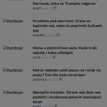
Hormuza, čeka se Trumpov odgovor
0
SVIJET
prije 1 h
|
|
Hrvatska pod alarmom: Vraća se
toplinski val, nebo će poprimiti žućkasti
sjaj
0
VRIJEME
prije 1 h
|
|
Klima u električnom autu: Kada troši
najviše i kako uštedjeti
0
AUTO
prije 1 h
|
|
Kad je najbolje uzeti pauzu za ručak na
poslu? Evo što kažu stručnjaci
0
LIFESTYLE
prije 2 h
|
|
Njemački ministar: Strane sile žele nas
politički i društveno pokoriti izazivajući
strah
0
SVIJET
prije 2 h
|
|