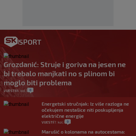
SPORT
Grozdanić: Struje i goriva na jesen ne
bi trebalo manjkati no s plinom bi
moglo biti problema
0
VIJESTI
8. kol.
|
|
Energetski stručnjak: Iz više razloga ne
očekujem nestašice niti poskupljenja
električne energije
0
VIJESTI
7. kol.
|
|
Marušić o kolonama na autocestama: