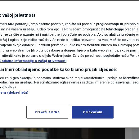
MAGAZIN
N1 KOMENTAR
 vašoj privatnosti
0
07:07
VRIJEME
komentara
|
|
rtneri
603
pohranjujemo osobne podatke, kao što su podaci o pregledavanju ili jedinstveni 
KOLUMNE
o im na vašem uređaju. Odabirom opcije Prihvaćam omogućit ćete tehnologije praćenja
vrhe za čije pružanje mi i naši partneri obrađujemo podatke. Ako su alati za praćenje
žaj i oglasi koje vidite možda više neće biti toliko relevantni za vas. Možete se vratiti n
N1(DIS)INFO
zmijenili svoje odabire ili povukli pristanak u bilo kojem trenutku klikom na Upravljaj p
Više
i dnu web-stranice [ili plutajuće ikone u donjem lijevom kutu web stranice, ako je primje
KLIMATSKE PROMJENE
rimijeniti kako je opisano u dijelu Web-mjesto. Za više pojedinosti pogledajte našu Politi
Dodatne informacije o vašoj privatnosti
FOTO
 partneri obrađujemo podatke kako bismo pružili sljedeće:
reciznih geolokacijskih podataka. Aktivno skeniranje karakteristika uređaja za identifika
p podacima na uređaju. Personalizirano oglašavanje i sadržaj, mjerenje oglašavanja i sadr
VIDEO
zvoj usluga.
era (dobavljača)
Prikaži svrhe
Prihvaćam