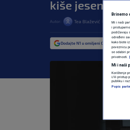
kiše jesenje
Brinemo o
Tea Blažević
Autor:
09. lis. 2023. 
|
Mi i naši pa
i pristupam
podržavaju s
određeni sadr
kako biste i
Dodajte N1 u omiljeni Google izvor
poveznicu pr
se odabiri p
privatnosti.
Mi i naši
Korištenje p
i/ili pristu
publiku i ra
Popis partn