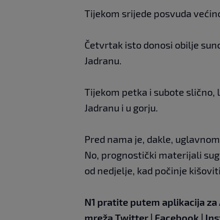
Tijekom srijede posvuda većin
Četvrtak isto donosi obilje su
Jadranu.
Tijekom petka i subote slično
Jadranu i u gorju.
Pred nama je, dakle, uglavnom
No, prognostički materijali suger
od nedjelje, kad počinje kišovit
N1 pratite putem aplikacija za
mreža
Twitter
|
Facebook
|
In