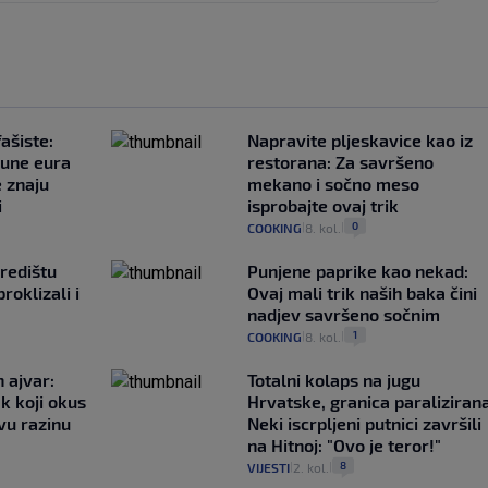
ašiste:
Napravite pljeskavice kao iz
june eura
restorana: Za savršeno
e znaju
mekano i sočno meso
i
isprobajte ovaj trik
0
COOKING
8. kol.
|
|
redištu
Punjene paprike kao nekad:
proklizali i
Ovaj mali trik naših baka čini
nadjev savršeno sočnim
1
COOKING
8. kol.
|
|
 ajvar:
Totalni kolaps na jugu
k koji okus
Hrvatske, granica paralizirana
vu razinu
Neki iscrpljeni putnici završili
na Hitnoj: "Ovo je teror!"
8
VIJESTI
2. kol.
|
|