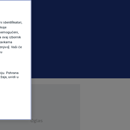
identifikatori,
 koje
 onemogućeni,
a ovaj izbornik
ostavkama
njivo]. Vaši će
ku
ciju. Pohrana
žaja, uvidi u
Oglas