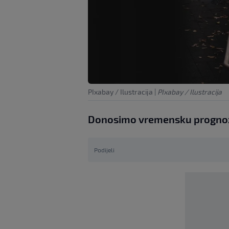
PIxabay / Ilustracija
|
PIxabay / Ilustracija
Donosimo vremensku prognozu
Podijeli