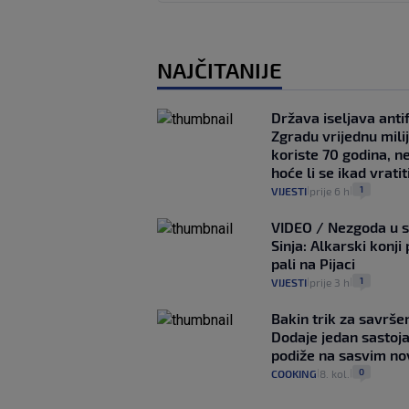
NAJČITANIJE
Država iseljava antif
Zgradu vrijednu mili
koriste 70 godina, n
hoće li se ikad vratit
1
VIJESTI
prije 6 h
|
|
VIDEO / Nezgoda u s
Sinja: Alkarski konji 
pali na Pijaci
1
VIJESTI
prije 3 h
|
|
Bakin trik za savršen
Dodaje jedan sastoja
podiže na sasvim no
0
COOKING
8. kol.
|
|