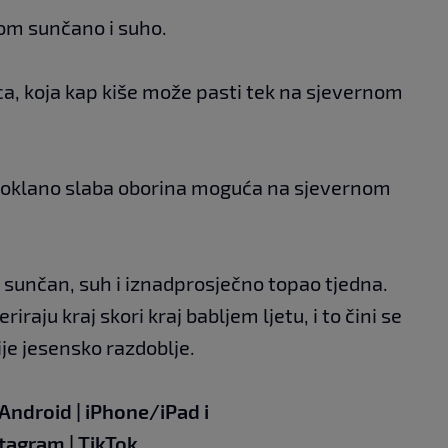
om sunčano i suho.
nca, koja kap kiše može pasti tek na sjevernom
, loklano slaba oborina moguća na sjevernom
 sunčan, suh i iznadprosječno topao tjedna.
iraju kraj skori kraj babljem ljetu, i to čini se
ije jesensko razdoblje.
Android
|
iPhone/iPad
i
stagram
|
TikTok.