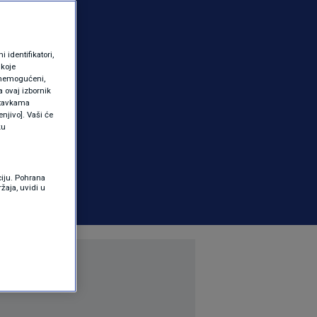
identifikatori,
 koje
 onemogućeni,
a ovaj izbornik
ostavkama
njivo]. Vaši će
ku
ciju. Pohrana
žaja, uvidi u