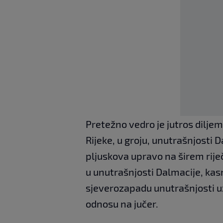
Pretežno vedro je jutros dilj
Rijeke, u groju, unutrašnjosti 
pljuskova upravo na širem riječ
u unutrašnjosti Dalmacije, kas
sjeverozapadu unutrašnjosti uz
odnosu na jučer.