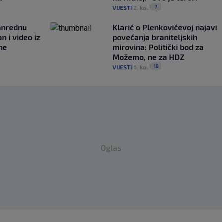
7
VIJESTI
2. kol.
|
|
anrednu
Klarić o Plenkovićevoj najavi
n i video iz
povećanja braniteljskih
ne
mirovina: Politički bod za
Možemo, ne za HDZ
18
VIJESTI
6. kol.
|
|
Oglas