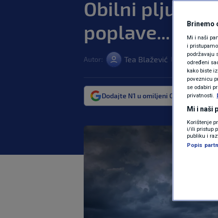
Obilni pljusko
poplave...
Brinemo o
Mi i naši pa
i pristupam
podržavaju s
Tea Blažević
Autor:
03. kol. 2023. 
|
određeni sadr
kako biste i
poveznicu pr
se odabiri p
Dodajte N1 u omiljeni Google izvor
privatnosti.
Mi i naši
Korištenje p
i/ili pristu
publiku i ra
Popis partn