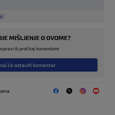
ZA
OJE MIŠLJENJE O OVOME?
aspravi ili pročitaj komentare
koji će ostaviti komentar
ežama