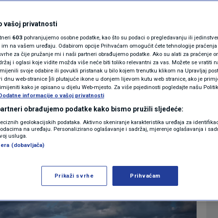
vi, nevere, moguće
MAGAZIN
N1 KOMENTAR
 vašoj privatnosti
rtneri
603
pohranjujemo osobne podatke, kao što su podaci o pregledavanju ili jedinstveni 
KOLUMNE
o im na vašem uređaju. Odabirom opcije Prihvaćam omogućit ćete tehnologije praćenja
vrhe za čije pružanje mi i naši partneri obrađujemo podatke. Ako su alati za praćenje
0
07:17
VRIJEME
komentara
|
|
žaj i oglasi koje vidite možda više neće biti toliko relevantni za vas. Možete se vratiti n
N1(DIS)INFO
zmijenili svoje odabire ili povukli pristanak u bilo kojem trenutku klikom na Upravljaj p
i dnu web-stranice [ili plutajuće ikone u donjem lijevom kutu web stranice, ako je primje
KLIMATSKE PROMJENE
rimijeniti kako je opisano u dijelu Web-mjesto. Za više pojedinosti pogledajte našu Politi
Više
Dodatne informacije o vašoj privatnosti
FOTO
 partneri obrađujemo podatke kako bismo pružili sljedeće:
reciznih geolokacijskih podataka. Aktivno skeniranje karakteristika uređaja za identifika
p podacima na uređaju. Personalizirano oglašavanje i sadržaj, mjerenje oglašavanja i sadr
VIDEO
zvoj usluga.
era (dobavljača)
Prikaži svrhe
Prihvaćam