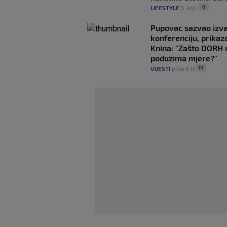
0
LIFESTYLE
5. kol.
|
|
Pupovac sazvao izv
konferenciju, prikaza
Knina: "Zašto DORH 
poduzima mjere?"
14
VIJESTI
prije 8 h
|
|