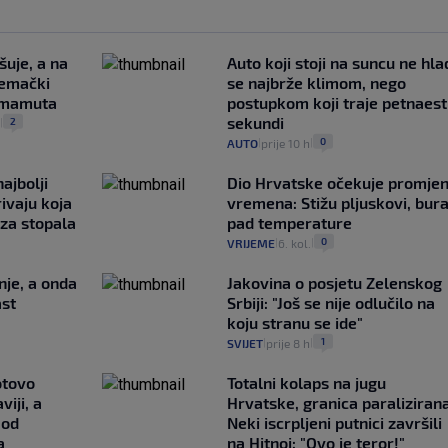
šuje, a na
Auto koji stoji na suncu ne hla
jemački
se najbrže klimom, nego
i mamuta
postupkom koji traje petnaest
sekundi
2
.
|
0
AUTO
prije 10 h
|
|
ajbolji
Dio Hrvatske očekuje promje
rivaju koja
vremena: Stižu pljuskovi, bura
 za stopala
pad temperature
0
VRIJEME
6. kol.
|
|
nje, a onda
Jakovina o posjetu Zelenskog
ast
Srbiji: "Još se nije odlučilo na
koju stranu se ide"
1
SVIJET
prije 8 h
|
|
otovo
Totalni kolaps na jugu
iji, a
Hrvatske, granica paralizirana
 od
Neki iscrpljeni putnici završili
a
na Hitnoj: "Ovo je teror!"