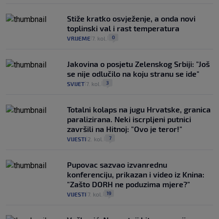
Stiže kratko osvježenje, a onda novi
toplinski val i rast temperatura
0
VRIJEME
7. kol.
|
|
Jakovina o posjetu Zelenskog Srbiji: "Još
se nije odlučilo na koju stranu se ide"
3
SVIJET
7. kol.
|
|
Totalni kolaps na jugu Hrvatske, granica
paralizirana. Neki iscrpljeni putnici
završili na Hitnoj: "Ovo je teror!"
7
VIJESTI
2. kol.
|
|
Pupovac sazvao izvanrednu
konferenciju, prikazan i video iz Knina:
"Zašto DORH ne poduzima mjere?"
19
VIJESTI
7. kol.
|
|