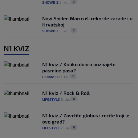
0
SHOWBIZ
3. kol.
|
|
Novi Spider-Man ruši rekorde zarade i u
Hrvatskoj
0
SHOWBIZ
3. kol.
|
|
N1 KVIZ
N1 kviz / Koliko dobro poznajete
pasmine pasa?
0
LJUBIMCI
13. lip.
|
|
N1 kviz / Rock & Roll
0
LIFESTYLE
8. lip.
|
|
N1 kviz / Zavrtite globus i recite koji je
ovo grad?
0
LIFESTYLE
2. lip.
|
|