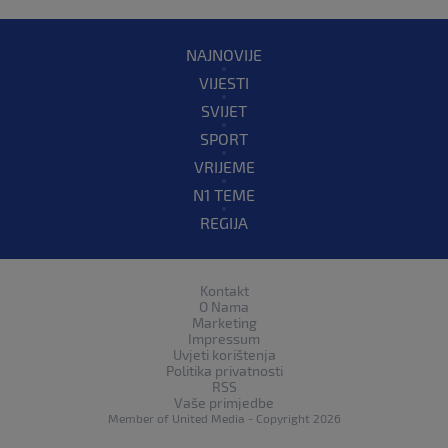
NAJNOVIJE
VIJESTI
SVIJET
SPORT
VRIJEME
N1 TEME
REGIJA
Kontakt
O Nama
Marketing
Impressum
Uvjeti korištenja
Politika privatnosti
RSS
Vaše primjedbe
Member of
United Media
- Copyright 2026