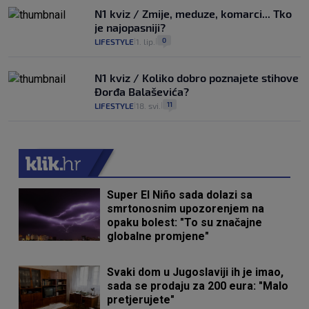
N1 kviz / Zmije, meduze, komarci... Tko
je najopasniji?
0
LIFESTYLE
1. lip.
|
|
N1 kviz / Koliko dobro poznajete stihove
Đorđa Balaševića?
11
LIFESTYLE
18. svi.
|
|
Super El Niño sada dolazi sa
smrtonosnim upozorenjem na
opaku bolest: "To su značajne
globalne promjene"
Svaki dom u Jugoslaviji ih je imao,
sada se prodaju za 200 eura: "Malo
pretjerujete"