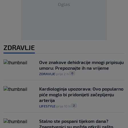
Oglas
ZDRAVLJE
Ove znakove dehidracije mnogi pripisuju
umoru: Prepoznajte ih na vrijeme
0
ZDRAVLJE
prije 2 h
|
|
Kardiologinja upozorava: Ovo popularno
piće moglo bi pridonijeti začepljenju
arterija
2
LIFESTYLE
prije 10 h
|
|
Stalno ste pospani tijekom dana?
Znanstvenici su možda otkrili zašto