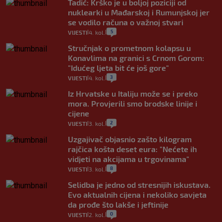
Tadić: Krško je u boljoj poziciji od
nuklearki u Mađarskoj i Rumunjskoj jer
se vodilo računa o važnoj stvari
5
VIJESTI
4. kol.
|
|
Stručnjak o prometnom kolapsu u
Konavlima na granici s Crnom Gorom:
"Idućeg ljeta bit će još gore"
3
VIJESTI
4. kol.
|
|
Iz Hrvatske u Italiju može se i preko
mora. Provjerili smo brodske linije i
cijene
2
VIJESTI
3. kol.
|
|
Uzgajivač objasnio zašto kilogram
rajčica košta deset eura: "Nećete ih
vidjeti na akcijama u trgovinama"
8
VIJESTI
3. kol.
|
|
Selidba je jedno od stresnijih iskustava.
Evo aktualnih cijena i nekoliko savjeta
da prođe što lakše i jeftinije
0
VIJESTI
2. kol.
|
|