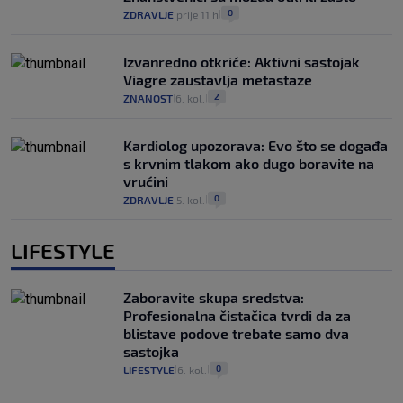
0
ZDRAVLJE
prije 11 h
|
|
Izvanredno otkriće: Aktivni sastojak
Viagre zaustavlja metastaze
2
ZNANOST
6. kol.
|
|
Kardiolog upozorava: Evo što se događa
s krvnim tlakom ako dugo boravite na
vrućini
0
ZDRAVLJE
5. kol.
|
|
LIFESTYLE
Zaboravite skupa sredstva:
Profesionalna čistačica tvrdi da za
blistave podove trebate samo dva
sastojka
0
LIFESTYLE
6. kol.
|
|