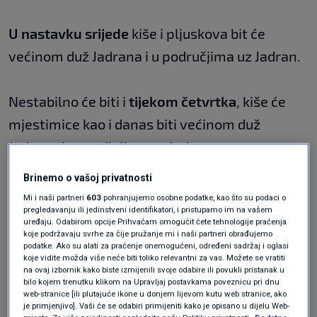
U nastavku srijede
kiše i pljuskova bit će
većinom duž Jadrana i u područjima uz Jadran.
Nestabilno će biti i
tijekom četvrtka
, kiše će
mjestimice kao i danas biti većinom duž
Jadrana i u predjelima uz Jadran.
Brinemo o vašoj privatnosti
Petak
donosi jače pogoršanje s kišom i
Mi i naši partneri
603
pohranjujemo osobne podatke, kao što su podaci o
pregledavanju ili jedinstveni identifikatori, i pristupamo im na vašem
snijegom. Osim u gorju, snijega bi, makar
uređaju. Odabirom opcije Prihvaćam omogućit ćete tehnologije praćenja
koje podržavaju svrhe za čije pružanje mi i naši partneri obrađujemo
prolazno, biti i u nižim predjelima
podatke. Ako su alati za praćenje onemogućeni, određeni sadržaj i oglasi
unutrašnjosti. Zapuhat će sjeverac i
koje vidite možda više neće biti toliko relevantni za vas. Možete se vratiti
na ovaj izbornik kako biste izmijenili svoje odabire ili povukli pristanak u
sjeveroistočnjak, na istoku zemlje
bilo kojem trenutku klikom na Upravljaj postavkama poveznicu pri dnu
web-stranice [ili plutajuće ikone u donjem lijevom kutu web stranice, ako
sjeverozapadnjak, na moru jaka i olujna bura.
je primjenjivo]. Vaši će se odabiri primijeniti kako je opisano u dijelu Web-