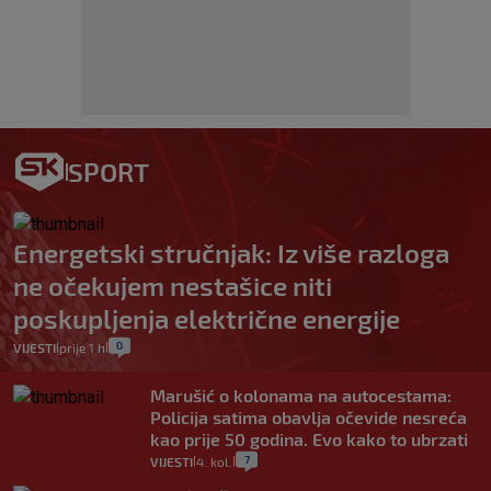
SPORT
Energetski stručnjak: Iz više razloga
ne očekujem nestašice niti
poskupljenja električne energije
0
VIJESTI
prije 1 h
|
|
Marušić o kolonama na autocestama:
Policija satima obavlja očevide nesreća
kao prije 50 godina. Evo kako to ubrzati
7
VIJESTI
4. kol.
|
|