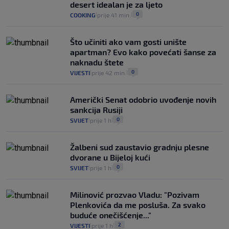
desert idealan je za ljeto
0
COOKING
prije 41 min.
|
|
Što učiniti ako vam gosti unište
apartman? Evo kako povećati šanse za
naknadu štete
0
VIJESTI
prije 42 min.
|
|
Američki Senat odobrio uvođenje novih
sankcija Rusiji
0
SVIJET
prije 1 h
|
|
Žalbeni sud zaustavio gradnju plesne
dvorane u Bijeloj kući
0
SVIJET
prije 1 h
|
|
Milinović prozvao Vladu: "Pozivam
Plenkovića da me posluša. Za svako
buduće onečišćenje..."
2
VIJESTI
prije 1 h
|
|