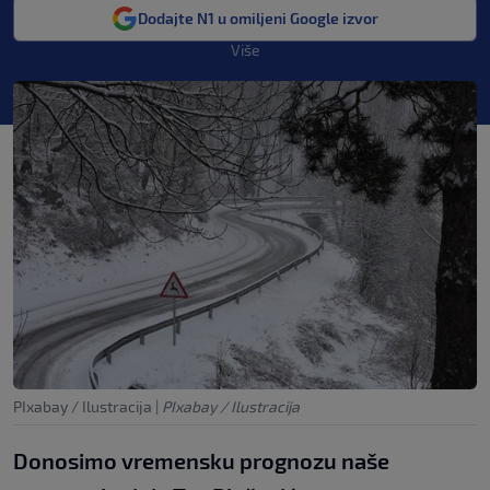
Dodajte N1 u omiljeni Google izvor
Više
PIxabay / Ilustracija
|
PIxabay / Ilustracija
Donosimo vremensku prognozu naše