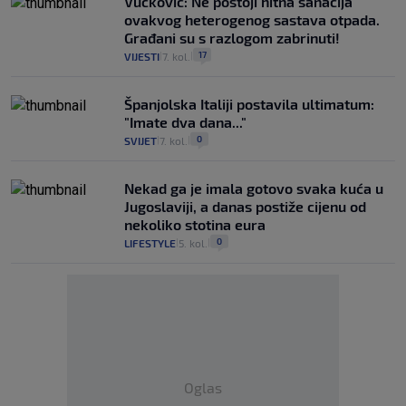
Vučković: Ne postoji hitna sanacija
ovakvog heterogenog sastava otpada.
Građani su s razlogom zabrinuti!
17
VIJESTI
7. kol.
|
|
Španjolska Italiji postavila ultimatum:
"Imate dva dana..."
0
SVIJET
7. kol.
|
|
Nekad ga je imala gotovo svaka kuća u
Jugoslaviji, a danas postiže cijenu od
nekoliko stotina eura
0
LIFESTYLE
5. kol.
|
|
Oglas