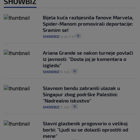
SHOWBIZ
Bijela kuća razbjesnila fanove Marvela,
Spider-Manom promovirali deportacije:
Sramim se!
0
SHOWBIZ
prije 2 h
|
|
Ariana Grande se nakon turneje povlači
iz javnosti: "Dosta joj je komentara o
izgledu"
0
SHOWBIZ
4. kol.
|
|
Slavnom bendu zabranili ulazak u
Singapur zbog podrške Palestini:
"Nadrealno iskustvo"
0
SHOWBIZ
3. kol.
|
|
Slavni glazbenik progovorio o velikoj
borbi: "Ljudi su se dolazili oprostiti od
mene"