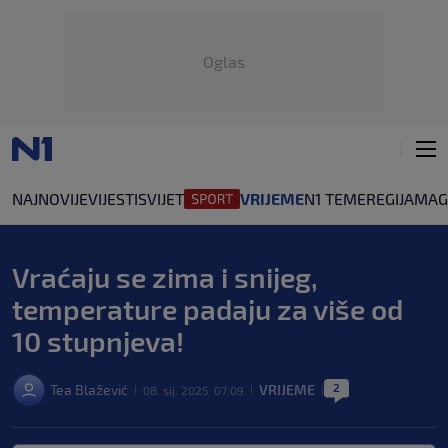
Oglas
NAJNOVIJE
VIJESTI
SVIJET
VRIJEME
N1 TEME
REGIJA
MAG
Vraćaju se zima i snijeg,
temperature padaju za više od
10 stupnjeva!
2
Tea Blažević
VRIJEME
08. sij. 2025. 07:09
|
|
|