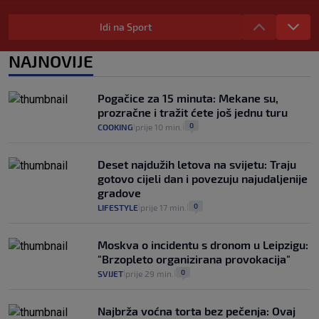
Izračunali smo koliko košta putovanje
automobilom na Hvar iz Zagreba, a
Idi na Sport
koliko iz Osijeka
14
VIJESTI
2. kol.
NAJNOVIJE
|
|
"Kći je otišla na more, a zaboravila
zdravstvenu iskaznicu". Kakva su prava
Pogačice za 15 minuta: Mekane su,
pacijenata izvan mjesta prebivališta?
prozračne i tražit ćete još jednu turu
1
VIJESTI
1. kol.
|
|
0
COOKING
prije 10 min.
|
|
Deset najdužih letova na svijetu: Traju
gotovo cijeli dan i povezuju najudaljenije
gradove
0
LIFESTYLE
prije 17 min.
|
|
Moskva o incidentu s dronom u Leipzigu:
"Brzopleto organizirana provokacija"
0
SVIJET
prije 29 min.
|
|
Najbrža voćna torta bez pečenja: Ovaj