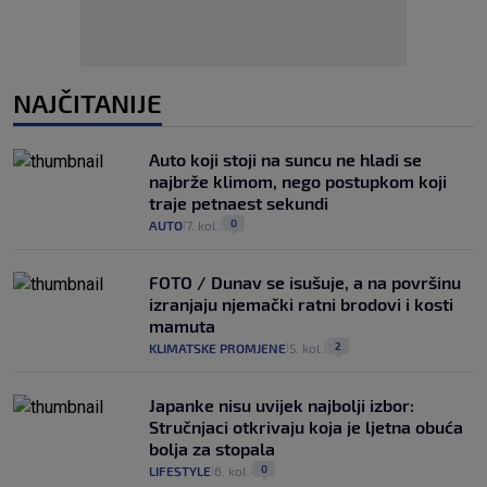
NAJČITANIJE
Auto koji stoji na suncu ne hladi se
najbrže klimom, nego postupkom koji
traje petnaest sekundi
0
AUTO
7. kol.
|
|
FOTO / Dunav se isušuje, a na površinu
izranjaju njemački ratni brodovi i kosti
mamuta
2
KLIMATSKE PROMJENE
5. kol.
|
|
Japanke nisu uvijek najbolji izbor:
Stručnjaci otkrivaju koja je ljetna obuća
bolja za stopala
0
LIFESTYLE
6. kol.
|
|