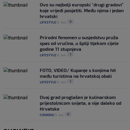
Ovo su najbolji europski "drugi gradovi"
koje vrijedi posjetiti. Među njima i jedan
hrvatski
0
LIFESTYLE
6. kol.
|
|
Prirodni fenomen u susjedstvu pruža
spas od vrućina, u špilji tijekom cijele
godine 11 stupnjeva
1
LIFESTYLE
6. kol.
|
|
FOTO, VIDEO/ Kupanje s konjima hit
među turistima na hrvatskoj obali
1
LIFESTYLE
6. kol.
|
|
Ovaj grad proglašen je kulinarskom
prijestolnicom svijeta, a nije daleko od
Hrvatske
0
COOKING
5. kol.
|
|