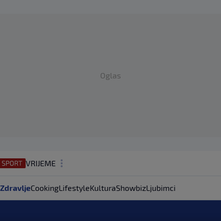
Oglas
VRIJEME
N1 TEME
Zdravlje
Cooking
Lifestyle
Kultura
Showbiz
Ljubimci
REGIJA