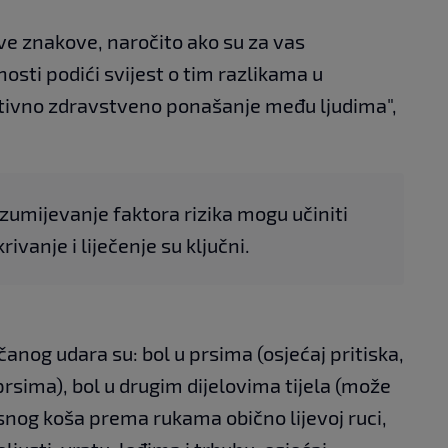
ove znakove, naročito ako su za vas
nosti podići svijest o tim razlikama u
tivno zdravstveno ponašanje među ljudima",
zumijevanje faktora rizika mogu učiniti
rivanje i liječenje su ključni.
anog udara su: bol u prsima (osjećaj pritiska,
 prsima), bol u drugim dijelovima tijela (može
prsnog koša prema rukama obično lijevoj ruci,