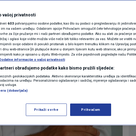
orava na "tihi srčani
MAGAZIN
N1 KOMENTAR
 vašoj privatnosti
zanemare ove
rtneri
603
pohranjujemo osobne podatke, kao što su podaci o pregledavanju ili jedinstveni 
KOLUMNE
o im na vašem uređaju. Odabirom opcije Prihvaćam omogućit ćete tehnologije praćenja
vrhe za čije pružanje mi i naši partneri obrađujemo podatke. Ako su alati za praćenje
žaj i oglasi koje vidite možda više neće biti toliko relevantni za vas. Možete se vratiti n
N1(DIS)INFO
zmijenili svoje odabire ili povukli pristanak u bilo kojem trenutku klikom na Upravljaj p
i dnu web-stranice [ili plutajuće ikone u donjem lijevom kutu web stranice, ako je primje
0
ZDRAVLJE
komentara
|
|
KLIMATSKE PROMJENE
rimijeniti kako je opisano u dijelu Web-mjesto. Za više pojedinosti pogledajte našu Politi
Dodatne informacije o vašoj privatnosti
FOTO
 partneri obrađujemo podatke kako bismo pružili sljedeće:
Više
reciznih geolokacijskih podataka. Aktivno skeniranje karakteristika uređaja za identifika
p podacima na uređaju. Personalizirano oglašavanje i sadržaj, mjerenje oglašavanja i sadr
VIDEO
zvoj usluga.
era (dobavljača)
Prikaži svrhe
Prihvaćam