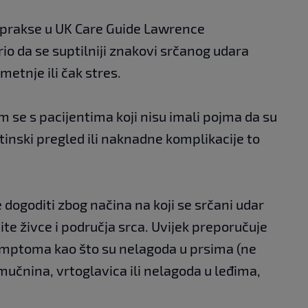
 prakse u UK Care Guide Lawrence
o da se suptilniji znakovi srčanog udara
etnje ili čak stres.
se s pacijentima koji nisu imali pojma da su
utinski pregled ili naknadne komplikacije to
 dogoditi zbog načina na koji se srčani udar
ite živce i područja srca. Uvijek preporučuje
imptoma kao što su nelagoda u prsima (ne
mučnina, vrtoglavica ili nelagoda u leđima,