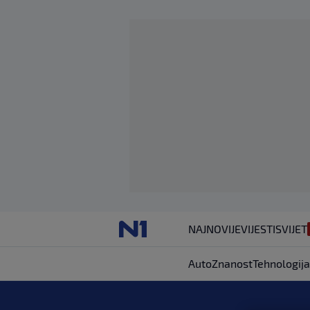
NAJNOVIJE
VIJESTI
SVIJET
Auto
Znanost
Tehnologija