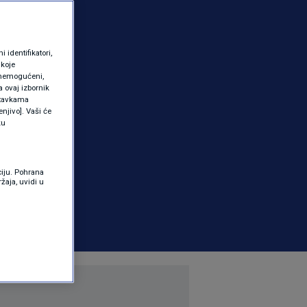
identifikatori,
 koje
 onemogućeni,
a ovaj izbornik
ostavkama
njivo]. Vaši će
ku
ciju. Pohrana
žaja, uvidi u