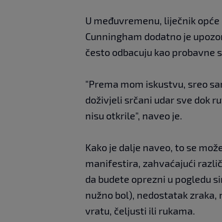
U međuvremenu, liječnik opće
Cunningham dodatno je upozori
često odbacuju kao probavne sm
"Prema mom iskustvu, sreo sam 
doživjeli srčani udar sve dok r
nisu otkrile", naveo je.
Kako je dalje naveo, to se može
manifestira, zahvaćajući različ
da budete oprezni u pogledu s
nužno bol), nedostatak zraka, 
vratu, čeljusti ili rukama.