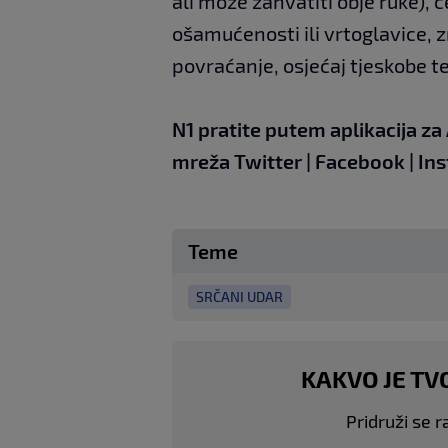
ali može zahvatiti obje ruke), č
ošamućenosti ili vrtoglavice, z
povraćanje, osjećaj tjeskobe te
N1 pratite putem aplikacija za
mreža
Twitter
|
Facebook
|
In
Teme
SRČANI UDAR
KAKVO JE TV
Pridruži se r