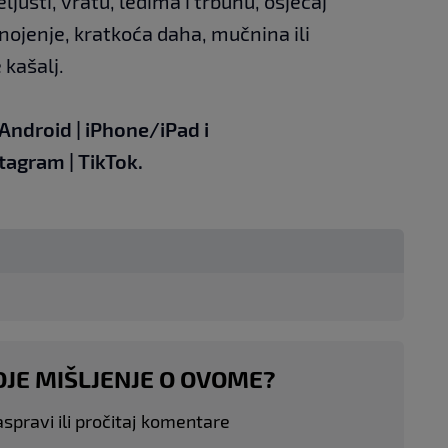
eljusti, vratu, leđima i trbuhu, osjećaj
nojenje, kratkoća daha, mučnina ili
 kašalj.
Android
|
iPhone/iPad
i
stagram
|
TikTok
.
OJE MIŠLJENJE O OVOME?
aspravi ili pročitaj komentare