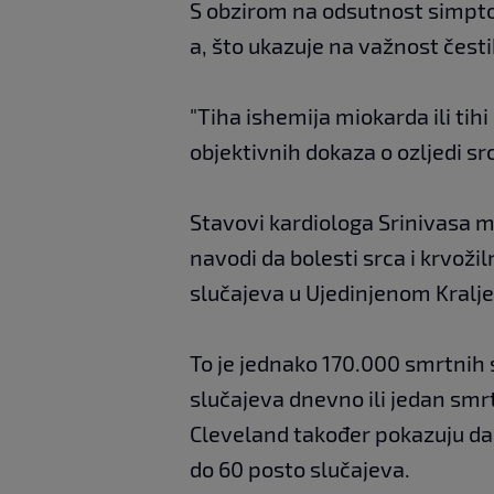
S obzirom na odsutnost simpto
a, što ukazuje na važnost čest
"Tiha ishemija miokarda ili tihi
objektivnih dokaza o ozljedi sr
Stavovi kardiologa Srinivasa m
navodi da bolesti srca i krvoži
slučajeva u Ujedinjenom Kralj
To je jednako 170.000 smrtnih
slučajeva dnevno ili jedan smrt
Cleveland također pokazuju da 
do 60 posto slučajeva.