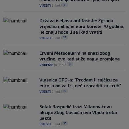
9
VIJESTI
9. kol.
|
|
Država iseljava antifašiste: Zgradu
vrijednu milijune eura koriste 70 godina,
ne znaju hoće li se ikad vratiti
13
VIJESTI
9. kol.
|
|
Crveni Meteoalarm na snazi zbog
vrućine, evo kad stiže nagla promjena
0
VRIJEME
prije 5 h
|
|
Vlasnica OPG-a: "Prodam li rajčicu za
euro, a ne za tri, neću zaraditi za kruh"
9
VIJESTI
9. kol.
|
|
Selak Raspudić traži Milanovićevu
akciju: Zbog Gospića ova Vlada treba
pasti!
31
VIJESTI
9. kol.
|
|