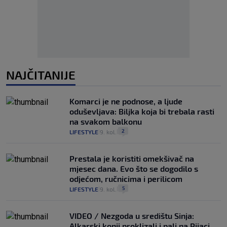
NAJČITANIJE
Komarci je ne podnose, a ljude
oduševljava: Biljka koja bi trebala rasti
na svakom balkonu
2
LIFESTYLE
9. kol.
|
|
Prestala je koristiti omekšivač na
mjesec dana. Evo što se dogodilo s
odjećom, ručnicima i perilicom
5
LIFESTYLE
9. kol.
|
|
VIDEO / Nezgoda u središtu Sinja:
Alkarski konji proklizali i pali na Pijaci