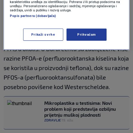
karakteristika uređaja za identifikaciju. Pohrana i/ili pristup podacima na
osobe.
uređaju. Personalizirano oglašavanje i sadržaj, mjerenje oglašavanja i
sadržaja, uvidi u publiku i razvoj usluga.
Popis partnera (dobavljača)
Posebna pažnja posvećena je uzorcima iz
regija oko
Dordrechta
i estuarija
Prikaži svrhe
Prihvaćam
Westerschelde
, gdje su industrije ispuštale
PFAS u okoliš. U Dordrechtu su zabilježene više
razine PFOA-e (perfluorooktanska kiselina koja
se koristila u proizvodnji teflona), dok su razine
PFOS-a (perfluorooktansulfonata) bile
posebno povišene kod Westerscheldea.
Mikroplastika u testisima: Novi
problem koji predstavlja ozbiljnu
prijetnju muškoj plodnosti
ZDRAVLJE
19. ožu.
|