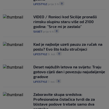
0
LIFESTYLE
prije 3 h
|
|
VIDEO / Ronioci kod Sicilije pronašli
rimsku olupinu staru više od 2100
godina: "Srce mi je zastalo"
0
SVIJET
prije 4 h
|
|
Kad je najbolje uzeti pauzu za ručak na
poslu? Evo što kažu stručnjaci
0
LIFESTYLE
9. kol.
|
|
Deset najdužih letova na svijetu: Traju
gotovo cijeli dan i povezuju najudaljenije
gradove
0
LIFESTYLE
7. kol.
|
|
Zaboravite skupa sredstva:
Profesionalna čistačica tvrdi da za
blistave podove trebate samo dva
sastojka