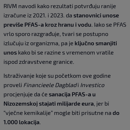
RIVM navodi kako rezultati potvrđuju ranije
izračune iz 2021. i 2023. da
stanovnici unose
previše PFAS-a kroz hranu i vodu
. Iako se PFAS
vrlo sporo razgrađuje, tvari se postupno
izlučuju iz organizma, pa je
ključno smanjiti
unos
kako bi se razine s vremenom vratile
ispod zdravstvene granice.
Istraživanje koje su početkom ove godine
proveli
Financieele Dagblad
i
Investico
procjenjuje da će
sanacija PFAS-a u
Nizozemskoj stajati milijarde eura
, jer bi
“vječne kemikalije” mogle biti prisutne na
do
1.000 lokacija
.