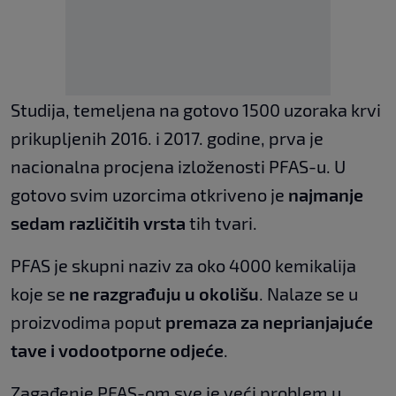
Studija, temeljena na gotovo 1500 uzoraka krvi
prikupljenih 2016. i 2017. godine, prva je
nacionalna procjena izloženosti PFAS-u. U
gotovo svim uzorcima otkriveno je
najmanje
sedam različitih vrsta
tih tvari.
PFAS je skupni naziv za oko 4000 kemikalija
koje se
ne razgrađuju u okolišu
. Nalaze se u
proizvodima poput
premaza za neprianjajuće
tave i vodootporne odjeće
.
Zagađenje PFAS-om sve je veći problem u