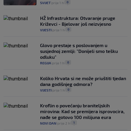
0
SVIJET
prije 1 h
|
|
HŽ Infrastruktura: Otvaranje pruge
Križevci - Bjelovar još neizvjesno
0
VIJESTI
prije 1 h
|
|
Glovo prestaje s poslovanjem u
susjednoj zemlji: "Donijeli smo tešku
odluku"
0
REGIJA
prije 1 h
|
|
Koliko Hrvata si ne može priuštiti tjedan
dana godišnjeg odmora?
0
VIJESTI
prije 1 h
|
|
Kroflin o povećanju braniteljskih
mirovina: Kad se premijera isprovocira,
nađe se gotovo 100 milijuna eura
1
NOVI DAN
prije 2 h
|
|