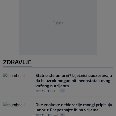
Oglas
ZDRAVLJE
Stalno ste umorni? Liječnici upozoravaju
da bi uzrok mogao biti nedostatak ovog
važnog nutrijenta
0
ZDRAVLJE
8. kol.
|
|
Ove znakove dehidracije mnogi pripisuju
umoru: Prepoznajte ih na vrijeme
0
ZDRAVLJE
7. kol.
|
|