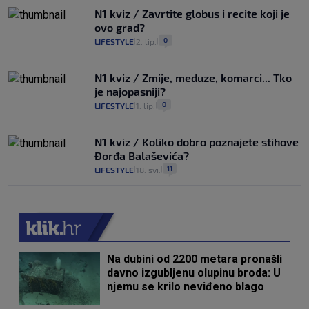
N1 kviz / Zavrtite globus i recite koji je
ovo grad?
0
LIFESTYLE
2. lip.
|
|
N1 kviz / Zmije, meduze, komarci... Tko
je najopasniji?
0
LIFESTYLE
1. lip.
|
|
N1 kviz / Koliko dobro poznajete stihove
Đorđa Balaševića?
11
LIFESTYLE
18. svi.
|
|
Na dubini od 2200 metara pronašli
davno izgubljenu olupinu broda: U
njemu se krilo neviđeno blago