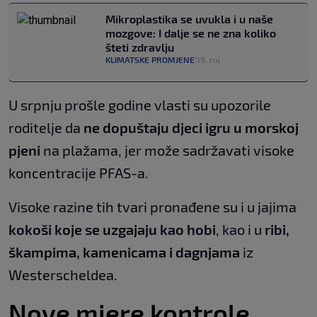
Mikroplastika se uvukla i u naše
mozgove: I dalje se ne zna koliko
šteti zdravlju
KLIMATSKE PROMJENE
19. ruj.
|
U srpnju prošle godine vlasti su upozorile
roditelje da
ne dopuštaju djeci igru u morskoj
pjeni
na plažama, jer može sadržavati visoke
koncentracije PFAS-a.
Visoke razine tih tvari pronađene su i u jajima
kokoši koje se uzgajaju kao hobi
, kao i u
ribi,
škampima, kamenicama i dagnjama
iz
Westerscheldea.
Nove mjere kontrole