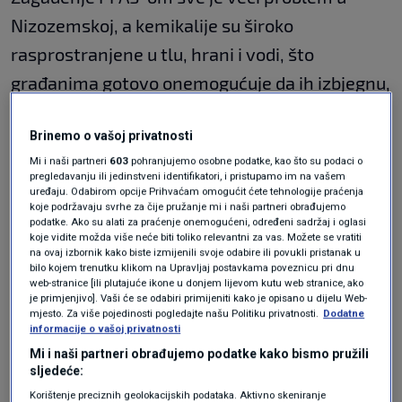
Nizozemskoj, a kemikalije su široko
rasprostranjene u tlu, hrani i vodi, što
građanima gotovo onemogućuje da ih izbjegnu,
piše
Dutch News
.
Brinemo o vašoj privatnosti
Rezultati potvrđuju
Mi i naši partneri
603
pohranjujemo osobne podatke, kao što su podaci o
pregledavanju ili jedinstveni identifikatori, i pristupamo im na vašem
ranije izračune
uređaju. Odabirom opcije Prihvaćam omogućit ćete tehnologije praćenja
koje podržavaju svrhe za čije pružanje mi i naši partneri obrađujemo
podatke. Ako su alati za praćenje onemogućeni, određeni sadržaj i oglasi
koje vidite možda više neće biti toliko relevantni za vas. Možete se vratiti
Iz RIVM-a ističu da prekoračenje razine veće od
na ovaj izbornik kako biste izmijenili svoje odabire ili povukli pristanak u
bilo kojem trenutku klikom na Upravljaj postavkama poveznicu pri dnu
dopuštenih
ne znači trenutačno obolijevanje
,
web-stranice [ili plutajuće ikone u donjem lijevom kutu web stranice, ako
je primjenjivo]. Vaši će se odabiri primijeniti kako je opisano u dijelu Web-
ali PFAS može imati negativne učinke na
mjesto. Za više pojedinosti pogledajte našu Politiku privatnosti.
Dodatne
informacije o vašoj privatnosti
organizam, poput
slabljenja imunološkog
Mi i naši partneri obrađujemo podatke kako bismo pružili
sustava
. Utjecaj ovisi o količini, duljini
sljedeće:
izloženosti i općem zdravstvenom stanju
Korištenje preciznih geolokacijskih podataka. Aktivno skeniranje