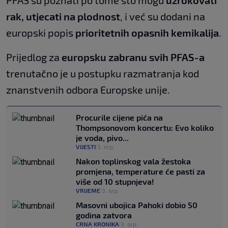
PFAS su poznati po tome što mogu
uzrokovati
rak, utjecati na plodnost
, i već su dodani na
europski popis
prioritetnih opasnih kemikalija
.
Prijedlog za
europsku zabranu svih PFAS-a
trenutačno je u postupku razmatranja kod
znanstvenih odbora Europske unije.
Procurile cijene pića na
Thompsonovom koncertu: Evo koliko
je voda, pivo...
VIJESTI
3. srp.
|
Nakon toplinskog vala žestoka
promjena, temperature će pasti za
više od 10 stupnjeva!
VRIJEME
3. srp.
|
Masovni ubojica Pahoki dobio 50
godina zatvora
CRNA KRONIKA
3. srp.
|