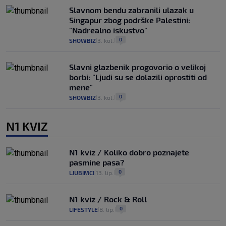
Slavnom bendu zabranili ulazak u
Singapur zbog podrške Palestini:
"Nadrealno iskustvo"
0
SHOWBIZ
3. kol.
|
|
Slavni glazbenik progovorio o velikoj
borbi: "Ljudi su se dolazili oprostiti od
mene"
0
SHOWBIZ
3. kol.
|
|
N1 KVIZ
N1 kviz / Koliko dobro poznajete
pasmine pasa?
0
LJUBIMCI
13. lip.
|
|
N1 kviz / Rock & Roll
0
LIFESTYLE
8. lip.
|
|