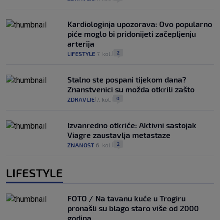
Kardiologinja upozorava: Ovo popularno
piće moglo bi pridonijeti začepljenju
arterija
2
LIFESTYLE
7. kol.
|
|
Stalno ste pospani tijekom dana?
Znanstvenici su možda otkrili zašto
0
ZDRAVLJE
7. kol.
|
|
Izvanredno otkriće: Aktivni sastojak
Viagre zaustavlja metastaze
2
ZNANOST
6. kol.
|
|
LIFESTYLE
FOTO / Na tavanu kuće u Trogiru
pronašli su blago staro više od 2000
godina