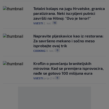
Totalni kolaps na jugu Hrvatske, granica
paralizirana. Neki iscrpljeni putnici
završili na Hitnoj: "Ovo je teror!"
10
VIJESTI
2. kol.
|
|
Napravite pljeskavice kao iz restorana:
Za savršeno mekano i sočno meso
isprobajte ovaj trik
0
COOKING
8. kol.
|
|
Kroflin o povećanju braniteljskih
mirovina: Kad se premijera isprovocira,
nađe se gotovo 100 milijuna eura
6
VIJESTI
prije 2 h
|
|