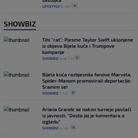
0
LIFESTYLE
6. kol.
|
|
SHOWBIZ
Tihi "rat": Pjesme Taylor Swift uklonjene
iz objava Bijele kuće i Trumpove
kampanje
2
SHOWBIZ
prije 3 h
|
|
Bijela kuća razbjesnila fanove Marvela,
Spider-Manom promovirali deportacije:
Sramim se!
0
SHOWBIZ
7. kol.
|
|
Ariana Grande se nakon turneje povlači
iz javnosti: "Dosta joj je komentara o
izgledu"
0
SHOWBIZ
4. kol.
|
|