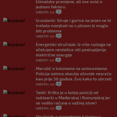
klimatske promjene, ali sve ovisi o
jednom faktoru
2
VIJESTI
9. kol.
|
|
Grozdanić: Struje i goriva na jesen ne bi
trebalo manjkati no s plinom bi moglo
biti problema
0
VIJESTI
8. kol.
|
|
Energetski stručnjak: Iz više razloga ne
očekujem nestašice niti poskupljenja
električne energije
0
VIJESTI
7. kol.
|
|
Marušić o kolonama na autocestama:
Policija satima obavlja očevide nesreća
kao prije 50 godina. Evo kako to ubrzati
8
VIJESTI
4. kol.
|
|
Tadić: Krško je u boljoj poziciji od
nuklearki u Mađarskoj i Rumunjskoj jer
se vodilo računa o važnoj stvari
5
VIJESTI
4. kol.
|
|
Stručnjak o prometnom kolapsu u