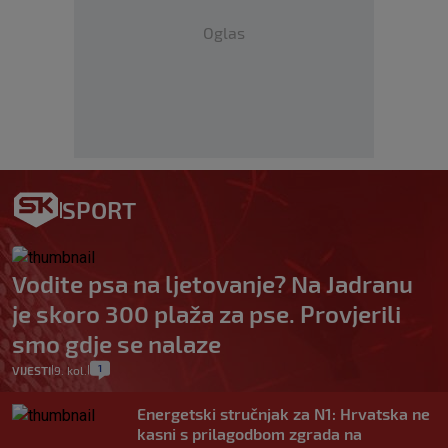
Oglas
SPORT
Vodite psa na ljetovanje? Na Jadranu
je skoro 300 plaža za pse. Provjerili
smo gdje se nalaze
1
VIJESTI
9. kol.
|
|
Energetski stručnjak za N1: Hrvatska ne
kasni s prilagodbom zgrada na