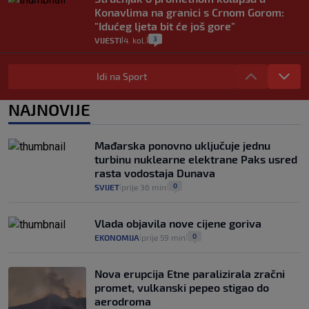
Konavlima na granici s Crnom Gorom:
"Idućeg ljeta bit će još gore"
3
VIJESTI
4. kol.
|
|
Iz Hrvatske u Italiju može se i preko
mora. Provjerili smo brodske linije i
Idi na Sport
cijene
2
VIJESTI
3. kol.
NAJNOVIJE
|
|
Uzgajivač objasnio zašto kilogram
rajčica košta deset eura: "Nećete ih
Mađarska ponovno uključuje jednu
vidjeti na akcijama u trgovinama"
turbinu nuklearne elektrane Paks usred
8
VIJESTI
3. kol.
|
|
rasta vodostaja Dunava
0
SVIJET
prije 36 min
|
|
Vlada objavila nove cijene goriva
0
EKONOMIJA
prije 59 min
|
|
Nova erupcija Etne paralizirala zračni
promet, vulkanski pepeo stigao do
aerodroma