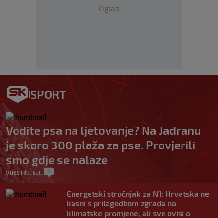
Oglas
SPORT
Vodite psa na ljetovanje? Na Jadranu
je skoro 300 plaža za pse. Provjerili
smo gdje se nalaze
1
VIJESTI
9. kol.
|
|
Energetski stručnjak za N1: Hrvatska ne
kasni s prilagodbom zgrada na
klimatske promjene, ali sve ovisi o