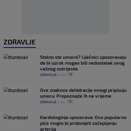
ZDRAVLJE
Stalno ste umorni? Liječnici upozoravaju
da bi uzrok mogao biti nedostatak ovog
važnog nutrijenta
0
ZDRAVLJE
8. kol.
|
|
Ove znakove dehidracije mnogi pripisuju
umoru: Prepoznajte ih na vrijeme
0
ZDRAVLJE
7. kol.
|
|
Kardiologinja upozorava: Ovo popularno
piće moglo bi pridonijeti začepljenju
arterija