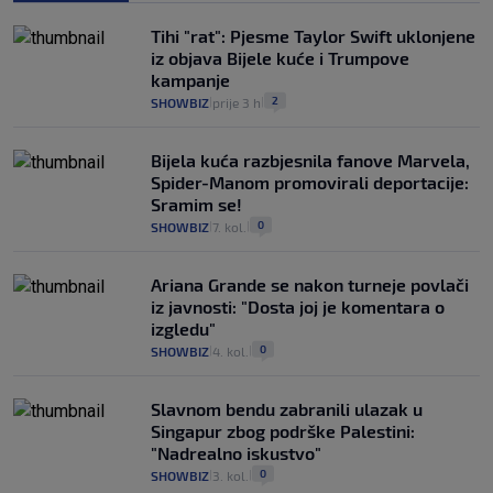
Tihi "rat": Pjesme Taylor Swift uklonjene
iz objava Bijele kuće i Trumpove
kampanje
2
SHOWBIZ
prije 3 h
|
|
Bijela kuća razbjesnila fanove Marvela,
Spider-Manom promovirali deportacije:
Sramim se!
0
SHOWBIZ
7. kol.
|
|
Ariana Grande se nakon turneje povlači
iz javnosti: "Dosta joj je komentara o
izgledu"
0
SHOWBIZ
4. kol.
|
|
Slavnom bendu zabranili ulazak u
Singapur zbog podrške Palestini:
"Nadrealno iskustvo"
0
SHOWBIZ
3. kol.
|
|