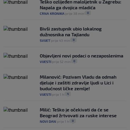
Teško ozlijeđen maloljetnik u Zagrebu:
Napala ga dvojica mladića
0
CRNA KRONIKA
prije 38 min
|
|
Bivši zastupnik ubio lokalnog
dužnosnika na Tajlandu
0
SVIJET
prije 43 min
|
|
Objavljeni novi podaci o nezaposlenima
0
VIJESTI
prije 52 min
|
|
Milanović: Pozivam Vladu da odmah
djeluje i zaštiti zdravlje ljudi u Lici i
budućnost ličke zemlje!
4
VIJESTI
prije 1 h
|
|
Milić: Teško je očekivati da će se
Beograd žrtvovati za ruske interese
0
NOVI DAN
prije 1 h
|
|