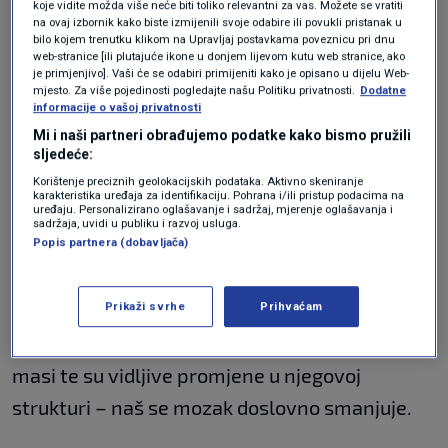
koje vidite možda više neće biti toliko relevantni za vas. Možete se vratiti
a kroz molekularna istraživanja u zadnjih 25
na ovaj izbornik kako biste izmijenili svoje odabire ili povukli pristanak u
bilo kojem trenutku klikom na Upravljaj postavkama poveznicu pri dnu
godina otkrili smo što ih pokreće", kaže
web-stranice [ili plutajuće ikone u donjem lijevom kutu web stranice, ako
je primjenjivo]. Vaši će se odabiri primijeniti kako je opisano u dijelu Web-
Costantino Iadecola
, neurolog s Weill Cornell
mjesto. Za više pojedinosti pogledajte našu Politiku privatnosti.
Dodatne
informacije o vašoj privatnosti
Medical Collegea u SAD-u, koji je vodio
Mi i naši partneri obrađujemo podatke kako bismo pružili
istraživanje o utjecaju krvožilnog sustava
sljedeće:
mozga na starenje tog organa.
Korištenje preciznih geolokacijskih podataka. Aktivno skeniranje
karakteristika uređaja za identifikaciju. Pohrana i/ili pristup podacima na
uređaju. Personalizirano oglašavanje i sadržaj, mjerenje oglašavanja i
sadržaja, uvidi u publiku i razvoj usluga.
Istraživanje je pokazalo da su uzročnici
Popis partnera (dobavljača)
starenja mozga u isto vrijeme fizički i biološki.
Prikaži svrhe
Prihvaćam
Starenje fizički mijenja mozak, koji gubi na
masi te su vidljive promjene u njegovoj
strukturi – naš se mozak doslovno smanjuje.