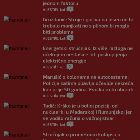
jednom faktoru
2
VIJESTI
9. kol.
|
|
Grozdanić: Struje i goriva na jesen ne bi
trebalo manjkati no s plinom bi moglo
biti problema
0
VIJESTI
8. kol.
|
|
Energetski stručnjak: Iz više razloga ne
očekujem nestašice niti poskupljenja
električne energije
0
VIJESTI
7. kol.
|
|
Marušić o kolonama na autocestama:
Policija satima obavlja očevide nesreća
kao prije 50 godina. Evo kako to ubrzati
8
VIJESTI
4. kol.
|
|
Tadić: Krško je u boljoj poziciji od
nuklearki u Mađarskoj i Rumunjskoj jer
se vodilo računa o važnoj stvari
5
VIJESTI
4. kol.
|
|
Stručnjak o prometnom kolapsu u