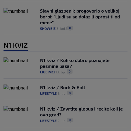
Slavni glazbenik progovorio o velikoj
borbi: "Ljudi su se dolazili oprostiti od
mene"
0
SHOWBIZ
3. kol.
|
|
N1 KVIZ
N1 kviz / Koliko dobro poznajete
pasmine pasa?
0
LJUBIMCI
13. lip.
|
|
N1 kviz / Rock & Roll
0
LIFESTYLE
8. lip.
|
|
N1 kviz / Zavrtite globus i recite koji je
ovo grad?
0
LIFESTYLE
2. lip.
|
|