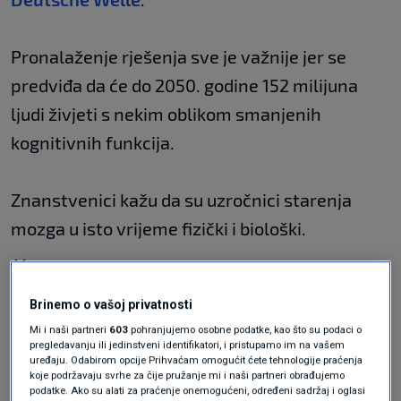
Pronalaženje rješenja sve je važnije jer se
predviđa da će do 2050. godine 152 milijuna
ljudi živjeti s nekim oblikom smanjenih
kognitivnih funkcija.
Znanstvenici kažu da su uzročnici starenja
mozga u isto vrijeme fizički i biološki.
Što uzrokuje starenje
mozga?
Brinemo o vašoj privatnosti
Mi i naši partneri
603
pohranjujemo osobne podatke, kao što su podaci o
pregledavanju ili jedinstveni identifikatori, i pristupamo im na vašem
uređaju. Odabirom opcije Prihvaćam omogućit ćete tehnologije praćenja
koje podržavaju svrhe za čije pružanje mi i naši partneri obrađujemo
„Osnovni mehanizmi starenja su nam poznati,
podatke. Ako su alati za praćenje onemogućeni, određeni sadržaj i oglasi