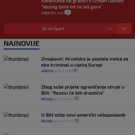
Konavlima na granici s Crnom Gorom:
"Idućeg ljeta bit će još gore"
3
VIJESTI
4. kol.
|
|
Iz Hrvatske u Italiju može se i preko
mora. Provjerili smo brodske linije i
Idi na Sport
cijene
2
VIJESTI
3. kol.
NAJNOVIJE
|
|
Uzgajivač objasnio zašto kilogram
rajčica košta deset eura: "Nećete ih
Zmajlović: Hrvatska je postala meka za
vidjeti na akcijama u trgovinama"
eko kriminal u cijeloj Europi
8
VIJESTI
3. kol.
|
|
0
VIJESTI
prije 3 min
|
|
Zbog suše prijete ograničenja struje u
BiH: "Rezovi će biti drastični"
0
REGIJA
prije 12 min
|
|
U BiH stiže novi američki veleposlanik
0
REGIJA
prije 27 min
|
|