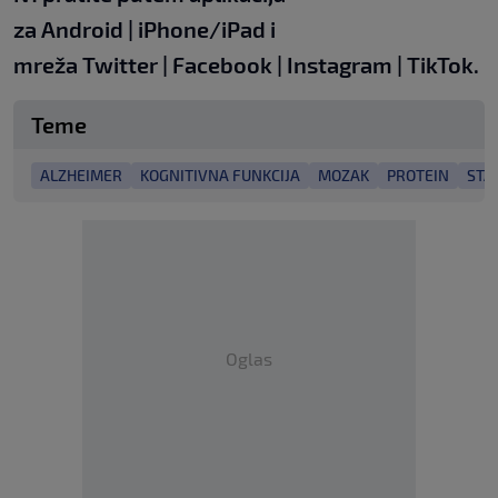
za
Android
|
iPhone/iPad
i
mreža
Twitter
|
Facebook
|
Instagram
|
TikTok
.
Teme
ALZHEIMER
KOGNITIVNA FUNKCIJA
MOZAK
PROTEIN
STA
Oglas