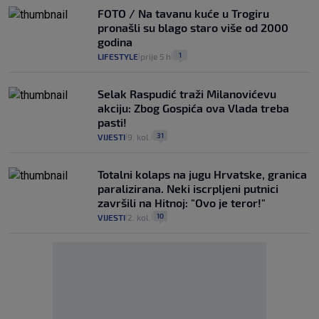
FOTO / Na tavanu kuće u Trogiru
pronašli su blago staro više od 2000
godina
1
LIFESTYLE
prije 5 h
|
|
Selak Raspudić traži Milanovićevu
akciju: Zbog Gospića ova Vlada treba
pasti!
31
VIJESTI
9. kol.
|
|
Totalni kolaps na jugu Hrvatske, granica
paralizirana. Neki iscrpljeni putnici
završili na Hitnoj: "Ovo je teror!"
10
VIJESTI
2. kol.
|
|