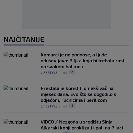
NAJČITANIJE
Komarci je ne podnose, a ljude
oduševljava: Biljka koja bi trebala rasti
na svakom balkonu
2
LIFESTYLE
9. kol.
|
|
Prestala je koristiti omekšivač na
mjesec dana. Evo što se dogodilo s
odjećom, ručnicima i perilicom
5
LIFESTYLE
9. kol.
|
|
VIDEO / Nezgoda u središtu Sinja:
Alkarski konji proklizali i pali na Pijaci