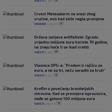
9
VIJESTI
9. kol.
|
|
Crveni Meteoalarm na snazi zbog
vrućine, evo kad stiže nagla promjena
0
VRIJEME
prije 6 h
|
|
Država iseljava antifašiste: Zgradu
vrijednu milijune eura koriste 70 godina,
ne znaju hoće li se ikad vratiti
14
VIJESTI
9. kol.
|
|
Vlasnica OPG-a: "Prodam li rajčicu za
euro, a ne za tri, neću zaraditi za kruh"
9
VIJESTI
9. kol.
|
|
Kroflin o povećanju braniteljskih
mirovina: Kad se premijera isprovocira,
nađe se gotovo 100 milijuna eura
8
VIJESTI
prije 4 h
|
|