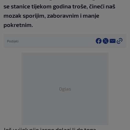
se stanice tijekom godina troše, čineći naš
mozak sporijim, zaboravnim i manje
pokretnim.
Podijeli
Oglas
Još uvijek nije jasno dolazi li do toga