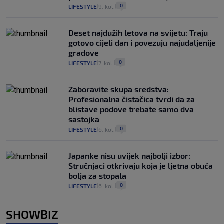
0
LIFESTYLE
9. kol.
|
|
Deset najdužih letova na svijetu: Traju
gotovo cijeli dan i povezuju najudaljenije
gradove
0
LIFESTYLE
7. kol.
|
|
Zaboravite skupa sredstva:
Profesionalna čistačica tvrdi da za
blistave podove trebate samo dva
sastojka
0
LIFESTYLE
6. kol.
|
|
Japanke nisu uvijek najbolji izbor:
Stručnjaci otkrivaju koja je ljetna obuća
bolja za stopala
0
LIFESTYLE
6. kol.
|
|
SHOWBIZ