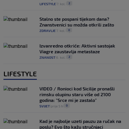
2
LIFESTYLE
7. kol.
|
|
Stalno ste pospani tijekom dana?
Znanstvenici su možda otkrili zašto
0
ZDRAVLJE
7. kol.
|
|
Izvanredno otkriće: Aktivni sastojak
Viagre zaustavlja metastaze
2
ZNANOST
6. kol.
|
|
LIFESTYLE
VIDEO / Ronioci kod Sicilije pronašli
rimsku olupinu staru više od 2100
godina: "Srce mi je zastalo"
0
SVIJET
prije 5 h
|
|
Kad je najbolje uzeti pauzu za ručak na
poslu? Evo što kažu stručnjaci