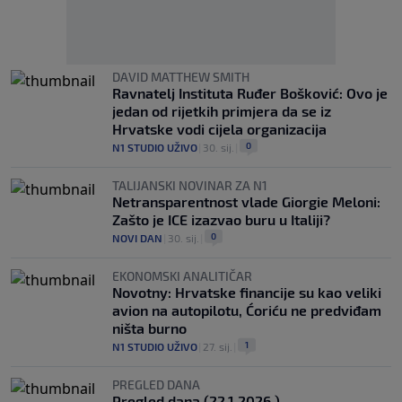
DAVID MATTHEW SMITH
Ravnatelj Instituta Ruđer Bošković: Ovo je
jedan od rijetkih primjera da se iz
Hrvatske vodi cijela organizacija
0
N1 STUDIO UŽIVO
|
30. sij.
|
TALIJANSKI NOVINAR ZA N1
Netransparentnost vlade Giorgie Meloni:
Zašto je ICE izazvao buru u Italiji?
0
NOVI DAN
|
30. sij.
|
EKONOMSKI ANALITIČAR
Novotny: Hrvatske financije su kao veliki
avion na autopilotu, Ćoriću ne predviđam
ništa burno
1
N1 STUDIO UŽIVO
|
27. sij.
|
PREGLED DANA
Pregled dana (22.1.2026.)