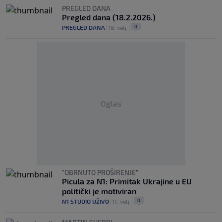
PREGLED DANA
Pregled dana (18.2.2026.)
0
PREGLED DANA
|
18. velj.
|
Oglas
"OBRNUTO PROŠIRENJE"
Picula za N1: Primitak Ukrajine u EU
politički je motiviran
0
N1 STUDIO UŽIVO
|
11. velj.
|