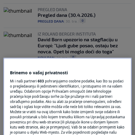
PREGLED DANA
Pregled dana (30.4.2026.)
0
PREGLED DANA
|
30. tra.
|
IZ ROLAND BERGER INSTITUTA
David Born upozorio na stagflaciju u
Europi: "Ljudi gube posao, ostaju bez
novca. Opet bi moglo doći do toga"
0
NOVI DAN
|
24. tra.
|
Brinemo o vašoj privatnosti
Mi i naši partneri
603
pohranjujemo osobne podatke, kao što su podaci
o pregledavanju ili jedinstveni identifikatori, i pristupamo im na vašem
uređaju. Odabirom opcije Prihvaćam omogućit ćete tehnologije
praćenja koje podržavaju svrhe za čije pružanje mi i naši partneri
obrađujemo podatke. Ako su alati za praćenje onemogućeni, određeni
Oglas
sadržaj i oglasi koje vidite možda više neće biti toliko relevantni za vas.
Možete se vratiti na ovaj izbornik kako biste izmijenili svoje odabire ili
povukli pristanak u bilo kojem trenutku klikom na Upravljaj postavkama
poveznicu pri dnu web-stranice [ili plutajuće ikone u donjem lijevom
kutu web stranice, ako je primjenjivo]. Vaši će se odabiri primijeniti kako
je opisano u dijelu Web-mjesto. Za više pojedinosti pogledajte našu