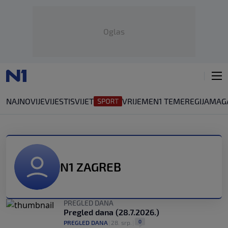
Oglas
NAJNOVIJE
VIJESTI
SVIJET
VRIJEME
N1 TEME
REGIJA
MAG
N1 ZAGREB
PREGLED DANA
Pregled dana (28.7.2026.)
0
PREGLED DANA
|
28. srp.
|