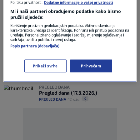
Politiku privatnosti.
Dodatne informacije o vašoj privatnosti
Mi i naši partneri obrađujemo podatke kako bismo
PREGLED DANA
Pregled dana (9.4.2026.)
pružili sljedeće:
0
PREGLED DANA
|
9. tra.
|
Korištenje preciznih geolokacijskih podataka. Aktivno skeniranje
karakteristika uređaja za identifikaciju. Pohrana i/ili pristup podacima na
uređaju. Personalizirano oglašavanje i sadržaj, mjerenje oglašavanja i
PREGLED DANA
sadržaja, uvidi u publiku i razvoj usluga.
Pregled dana (8.4.2026.)
Popis partnera (dobavljača)
0
PREGLED DANA
|
8. tra.
|
PREGLED DANA
Prikaži svrhe
Prihvaćam
Pregled dana (2.4.2026.)
0
PREGLED DANA
|
2. tra.
|
PREGLED DANA
Pregled dana (17.3.2026.)
0
PREGLED DANA
|
17. ožu.
|