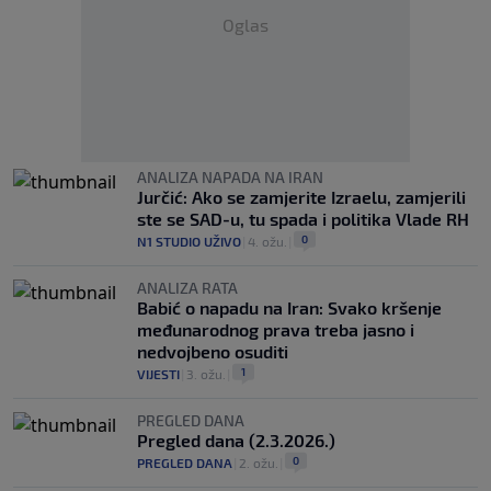
Oglas
ANALIZA NAPADA NA IRAN
Jurčić: Ako se zamjerite Izraelu, zamjerili
ste se SAD-u, tu spada i politika Vlade RH
0
N1 STUDIO UŽIVO
|
4. ožu.
|
ANALIZA RATA
Babić o napadu na Iran: Svako kršenje
međunarodnog prava treba jasno i
nedvojbeno osuditi
1
VIJESTI
|
3. ožu.
|
PREGLED DANA
Pregled dana (2.3.2026.)
0
PREGLED DANA
|
2. ožu.
|