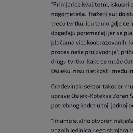
"Primjerice kvalitetni, iskusni
nogometaša. Traženi su i doista
treću tvrtku, idu tamo gdje će
događaju poremećaji jer se plać
plaćama visokoobrazovanih, ko
proces naše proizvodnje", priča 
drugu tvrtku, kako se može ču
Osijeku, nisu rijetkost i među 
Građevinski sektor također mu
uprave Osijek-Koteksa Zoran Šk
potrebnog kadra u toj, jednoj 
"Imamo stalno otvoren natječaj
voznih jedinica nego strojara i