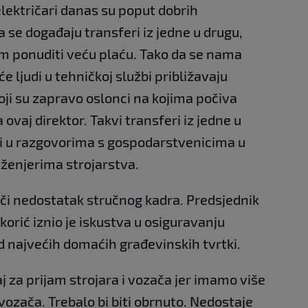
 električari danas su poput dobrih
 se događaju transferi iz jedne u drugu,
 im ponuditi veću plaću. Tako da se nama
e ljudi u tehničkoj službi približavaju
ji su zapravo oslonci na kojima počiva
ovaj direktor. Takvi transferi iz jedne u
ti u razgovorima s gospodarstvenicima u
inženjerima strojarstva.
či nedostatak stručnog kadra. Predsjednik
orić iznio je iskustva u osiguravanju
od najvećih domaćih građevinskih tvrtki.
 za prijam strojara i vozača jer imamo više
 vozača. Trebalo bi biti obrnuto. Nedostaje