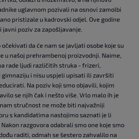
radnike uglavnom pozivali na osnovi zamolbi
ano pristizale u kadrovski odjel. Ove godine
iti javni poziv za zapošljavanje.
 očekivati da će nam se javljati osobe koje su
ve u našoj prehrambenoj proizvodnji. Naime,
rade ljudi različitih struka - frizeri,
 gimnaziju i nisu uspjeli upisati ili završiti
educirati. Na poziv koji smo objavili, kojim
javilo se njih čak i nešto više. Vrlo malo ih je
 nam stručnost ne može biti najvažniji
oru s kandidatima nastojimo saznati je li
.. Nakon razgovora odabrali smo one koje smo
a dođu raditi, odmah se šestero zahvalilo na