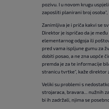
pozivu. I u novom krugu uspjel
zaposliti planirani broj osoba", 
Zanimljiva je i priča kakvi se s
Direktor je ispričao da je među 
elementarnog odgoja ili poštov
pred vama ispljune gumu za žva
dobiti posao, a ne zna uopće či
premda je za te informacije bi
stranicu tvrtke", kaže direktor
Veliki su problemi s nedostatko
strojaraca, bravara... nužnih z
bi ih zadržali, njima se posebno