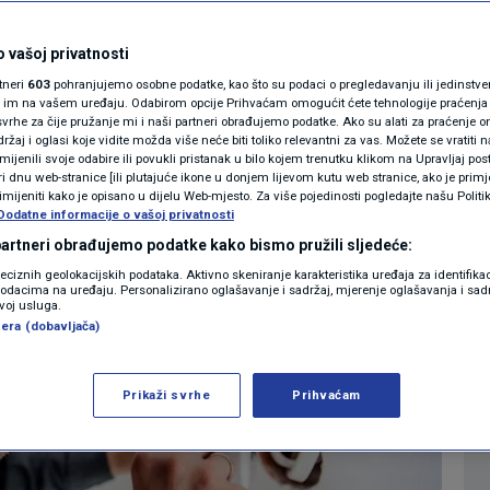
 danas transferiraju
MAGAZIN
N1 KOMENTAR
 vašoj privatnosti
nogometaša"
rtneri
603
pohranjujemo osobne podatke, kao što su podaci o pregledavanju ili jedinstveni 
KOLUMNE
o im na vašem uređaju. Odabirom opcije Prihvaćam omogućit ćete tehnologije praćenja
vrhe za čije pružanje mi i naši partneri obrađujemo podatke. Ako su alati za praćenje
0
:53
13:09
EKONOMIJA
komentara
>
|
|
žaj i oglasi koje vidite možda više neće biti toliko relevantni za vas. Možete se vratiti n
N1(DIS)INFO
zmijenili svoje odabire ili povukli pristanak u bilo kojem trenutku klikom na Upravljaj p
i dnu web-stranice [ili plutajuće ikone u donjem lijevom kutu web stranice, ako je primje
KLIMATSKE PROMJENE
rimijeniti kako je opisano u dijelu Web-mjesto. Za više pojedinosti pogledajte našu Politi
Dodatne informacije o vašoj privatnosti
FOTO
 partneri obrađujemo podatke kako bismo pružili sljedeće:
reciznih geolokacijskih podataka. Aktivno skeniranje karakteristika uređaja za identifika
p podacima na uređaju. Personalizirano oglašavanje i sadržaj, mjerenje oglašavanja i sadr
VIDEO
zvoj usluga.
era (dobavljača)
Prikaži svrhe
Prihvaćam