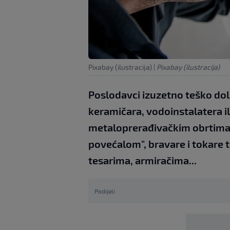
Pixabay (ilustracija)
|
Pixabay (ilustracija)
Poslodavci izuzetno teško dol
keramičara, vodoinstalatera ili
metaloprerađivačkim obrtima 
povećalom", bravare i tokare 
tesarima, armiračima...
Podijeli