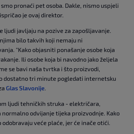
i smo pronaći pet osoba. Dakle, nismo uspjeli
ispričao je ovaj direktor.
ve ljudi javljaju na pozive za zapošljavanje.
njima bilo takvih koji nemaju ni
anja. "Kako objasniti ponašanje osobe koja
kanje. Ili osobe koja bi navodno jako željela
me se bavi naša tvrtka i što proizvodi,
lo dostatno tri minute pogledati internetsku
 za
Glas Slavonije
.
m ljudi tehničkih struka - električara,
a normalno odvijanje tijeka proizvodnje. Kako
 odobravaju veće plaće, jer će inače otići.