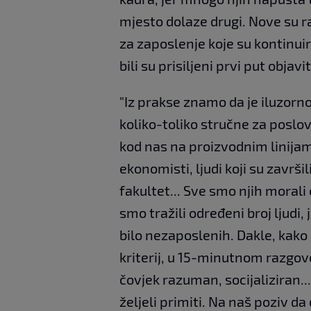
mjesto dolaze drugi. Nove su 
za zaposlenje koje su kontinuir
bili su prisiljeni prvi put objav
"Iz prakse znamo da je iluzorno
koliko-toliko stručne za poslo
kod nas na proizvodnim linijama 
ekonomisti, ljudi koji su završili
fakultet... Sve smo njih morali 
smo tražili određeni broj ljudi, 
bilo nezaposlenih. Dakle, kako
kriterij, u 15-minutnom razgov
čovjek razuman, socijaliziran.
željeli primiti. Na naš poziv d