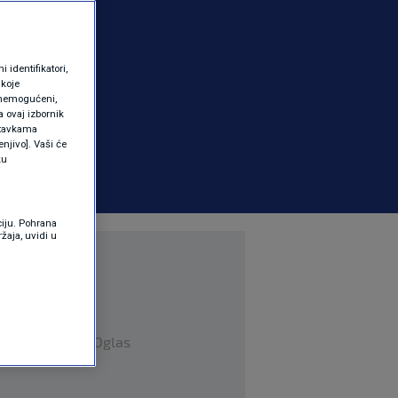
identifikatori,
 koje
 onemogućeni,
a ovaj izbornik
ostavkama
njivo]. Vaši će
ku
ciju. Pohrana
žaja, uvidi u
Oglas