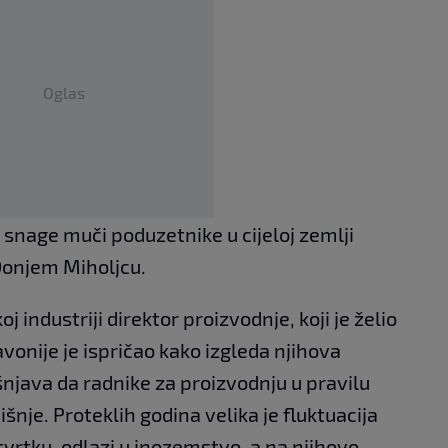
Oglas
snage muči poduzetnike u cijeloj zemlji
 Donjem Miholjcu.
 industriji direktor proizvodnje, koji je želio
vonije je ispričao kako izgleda njihova
njava da radnike za proizvodnju u pravilu
šnje. Proteklih godina velika je fluktuacija
tvrtku, odlazi u inozemstvo, a na njihovo