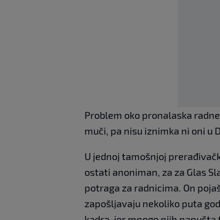
Problem oko pronalaska radne 
muči, pa nisu iznimka ni oni u
U jednoj tamošnjoj prerađivačkoj
ostati anoniman, za za Glas Sla
potraga za radnicima. On pojaš
zapošljavaju nekoliko puta godi
kadra, jer mnogo njih napušta 