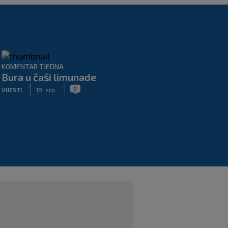
KOMENTAR TJEDNA
Bura u čaši limunade
|
|
0
VIJESTI
18. srp.