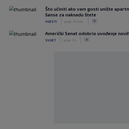
Što učiniti ako vam gosti unište apar
šanse za naknadu štete
|
|
0
VIJESTI
prije 31 min.
Američki Senat odobrio uvođenje novih 
|
|
0
SVIJET
prije 1 h