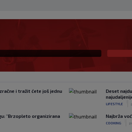
 i sada je slobodan
io, ali…
račne i tražit ćete još jednu
Deset najduž
najudaljeni
|
LIFESTYLE
u: "Brzopleto organizirana
Najbrža voć
|
COOKING
p