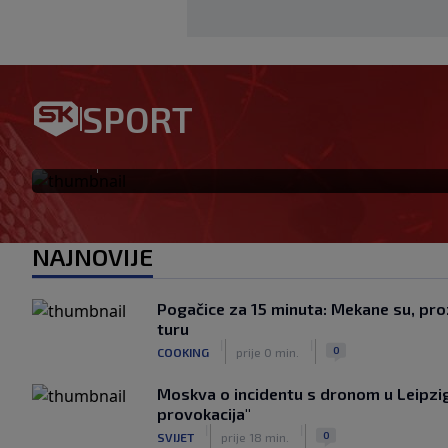
Bennacer raskinuo s Milanom
SPORT
igrač: Boban je upravo to i ht
|
SK
prije 24 min.
NAJNOVIJE
Pogačice za 15 minuta: Mekane su, proz
turu
|
|
0
COOKING
prije 0 min.
Moskva o incidentu s dronom u Leipzig
provokacija"
|
|
0
SVIJET
prije 18 min.