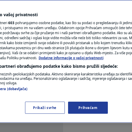
transferiraju poput
N1(DIS)INFO
KLIMATSKE PROMJENE
 vašoj privatnosti
rtneri
603
pohranjujemo osobne podatke, kao što su podaci o pregledavanju ili jedins
FOTO
ori, i pristupamo im na vašem uređaju. Odabirom opcije Prihvaćam omogućit ćete teh
e podržavaju svrhe za čije pružanje mi i naši partneri obrađujemo podatke. Ako su ala
0
IJA
komentara
|
 određeni sadržaj i oglasi koje vidite možda više neće biti toliko relevantni za vas. Mo
VIDEO
rnik kako biste izmijenili svoje odabire ili povukli pristanak u bilo kojem trenutku kl
stavkama poveznicu pri dnu web-stranice [ili plutajuće ikone u donjem lijevom kutu w
enjivo]. Vaši će se odabiri primijeniti kako je opisano u dijelu Web-mjesto. Za više poj
ašu Politiku privatnosti.
Dodatne informacije o vašoj privatnosti
ca, krovopokrivača ili keramičara, vodoinstalatera
 partneri obrađujemo podatke kako bismo pružili sljedeće:
rađivačkim obrtima i poduzećima licencirane vario
reciznih geolokacijskih podataka. Aktivno skeniranje karakteristika uređaja za identifi
p podacima na uređaju. Personalizirano oglašavanje i sadržaj, mjerenje oglašavanja i sad
ci kukaju za zidarima, tesarima, armiračima...
zvoj usluga.
era (dobavljača)
Prikaži svrhe
Prihvaćam