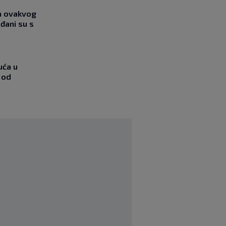
ja ovakvog
đani su s
uća u
 od