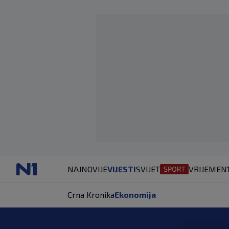
NAJNOVIJE
VIJESTI
SVIJET
VRIJEME
N
Crna Kronika
Ekonomija