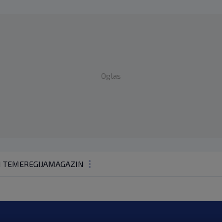
Oglas
1 TEME
REGIJA
MAGAZIN
N1 KOMENTAR
KOLUMNE