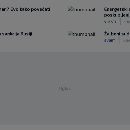
tman? Evo kako povećati
Energetski s
poskupljenj
|
VIJESTI
prij
sankcija Rusiji
Žalbeni sud
|
SVIJET
prije
Oglas