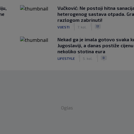
ju,
Vučković: Ne postoji hitna sanaci
 ne
heterogenog sastava otpada. Gra
razlogom zabrinuti!
|
|
17
VIJESTI
7. kol.
Nekad ga je imala gotovo svaka k
Jugoslaviji, a danas postiže cijenu
nekoliko stotina eura
|
|
0
LIFESTYLE
5. kol.
Oglas