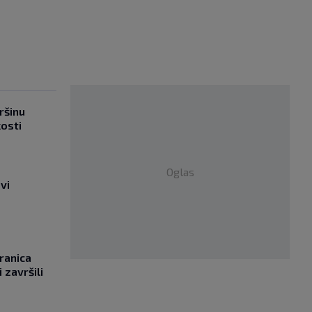
ršinu
kosti
Oglas
vi
ranica
 završili