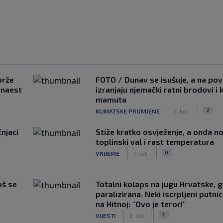
brže
FOTO / Dunav se isušuje, a na pov
tnaest
izranjaju njemački ratni brodovi i 
mamuta
|
|
2
KLIMATSKE PROMJENE
5. kol.
čnjaci
Stiže kratko osvježenje, a onda no
toplinski val i rast temperatura
|
|
0
VRIJEME
7. kol.
oš se
Totalni kolaps na jugu Hrvatske, g
paralizirana. Neki iscrpljeni putnici
na Hitnoj: "Ovo je teror!"
|
|
7
VIJESTI
2. kol.