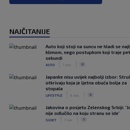
NAJČITANIJE
Auto koji stoji na suncu ne hladi se naj
klimom, nego postupkom koji traje pe
sekundi
|
|
0
AUTO
7. kol.
Japanke nisu uvijek najbolji izbor: Stru
otkrivaju koja je ljetna obuća bolja za
stopala
|
|
0
LIFESTYLE
6. kol.
Jakovina o posjetu Zelenskog Srbiji: "J
nije odlučilo na koju stranu se ide"
|
|
3
SVIJET
7. kol.