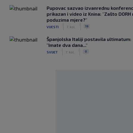
Pupovac sazvao izvanrednu konferenci
prikazan i video iz Knina: "Zašto DORH
poduzima mjere?"
|
|
19
VIJESTI
7. kol.
Španjolska Italiji postavila ultimatum:
"Imate dva dana..."
|
|
0
SVIJET
7. kol.